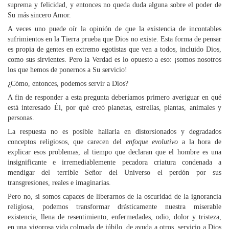
suprema y felicidad, y entonces no queda duda alguna sobre el poder de
Su más sincero Amor.
A veces uno puede oír la opinión de que la existencia de incontables
sufrimientos en la Tierra prueba que Dios no existe. Esta forma de pensar
es propia de gentes en extremo egotistas que ven a todos, incluido Dios,
como sus sirvientes. Pero la Verdad es lo opuesto a eso: ¡somos nosotros
los que hemos de ponernos a Su servicio!
¿Cómo, entonces, podemos servir a Dios?
A fin de responder a esta pregunta deberíamos primero averiguar en qué
está interesado Él, por qué creó planetas, estrellas, plantas, animales y
personas.
La respuesta no es posible hallarla en distorsionados y degradados
conceptos religiosos, que carecen del
enfoque evolutivo
a la hora de
explicar esos problemas, al tiempo que declaran que el hombre es una
insignificante e irremediablemente pecadora criatura condenada a
mendigar del terrible Señor del Universo el perdón por sus
transgresiones, reales e imaginarias.
Pero no, si somos capaces de liberarnos de la oscuridad de la ignorancia
religiosa, podemos transformar drásticamente nuestra miserable
existencia, llena de resentimiento, enfermedades, odio, dolor y tristeza,
en una vigorosa vida colmada de júbilo, de ayuda a otros, servicio a Dios