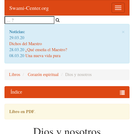
Swami-Center.org
Toggle
navigatio
×
Noticias:
29.03.20
Dichos del Maestro
28.03.20
¿Qué enseña el Maestro?
08.03.20
Una nueva vida pura
Libros
Corazón espiritual
Dios y nosotros
Índice
Libro en PDF
.
Dios y nosotros