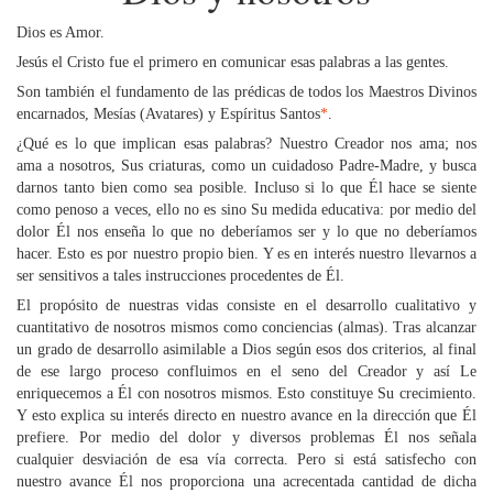
Dios es Amor.
Jesús el Cristo fue el primero en comunicar esas palabras a las gentes.
Son también el fundamento de las prédicas de todos los Maestros Divinos
encarnados, Mesías (Avatares) y Espíritus Santos
*
.
¿Qué es lo que implican esas palabras? Nuestro Creador nos ama; nos
ama a nosotros, Sus criaturas, como un cuidadoso Padre-Madre, y busca
darnos tanto bien como sea posible. Incluso si lo que Él hace se siente
como penoso a veces, ello no es sino Su medida educativa: por medio del
dolor Él nos enseña lo que no deberíamos ser y lo que no deberíamos
hacer. Esto es por nuestro propio bien. Y es en interés nuestro llevarnos a
ser sensitivos a tales instrucciones procedentes de Él.
El propósito de nuestras vidas consiste en el desarrollo cualitativo y
cuantitativo de nosotros mismos como conciencias (almas). Tras alcanzar
un grado de desarrollo asimilable a Dios según esos dos criterios, al final
de ese largo proceso confluimos en el seno del Creador y así Le
enriquecemos a Él con nosotros mismos. Esto constituye Su crecimiento.
Y esto explica su interés directo en nuestro avance en la dirección que Él
prefiere. Por medio del dolor y diversos problemas Él nos señala
cualquier desviación de esa vía correcta. Pero si está satisfecho con
nuestro avance Él nos proporciona una acrecentada cantidad de dicha