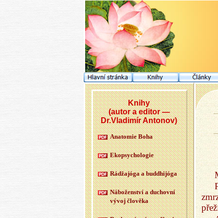
Knihy
(autor a editor —
Dr.Vladimír Antonov)
Ana­to­mie Boha
Ekopsy­cho­lo­gie
Rádžajóga a budd­hijóga
Ná­bo­žen­ství a du­chov­ní
zmrz
vývoj člo­vě­ka
přeží