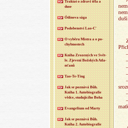
Trak­tat o zdra­vi těla a
nemo
duse
nemn
Ódi­no­va sága
duš
Po­do­ben­ství Lao-C'
O vy­bě­ru Mi­s­tra a o po­
chyb­nos­tech
Přic
Kniha Zro­ze­ných ve Svět­
le. Zje­ve­ní Bož­ských At­la­
n­ťa­nů
Tao-Te-Ting
sro
Jak se po­zná­vá Bůh.
Kniha 1. Au­to­bi­o­gra­fie
vědce, stu­du­jí­cí­ho Boha
matk
Evan­ge­li­um od Marty
Jak se po­zná­vá Bůh.
Kniha 2. Au­to­bi­o­gra­fie