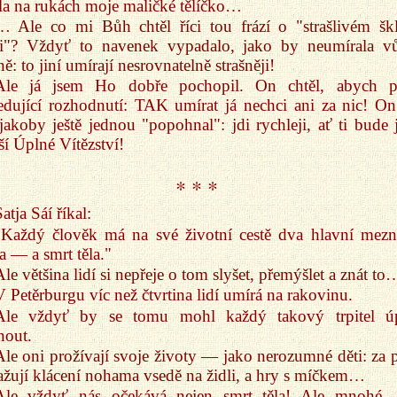
la na rukách moje maličké tělíčko…
… Ale co mi Bůh chtěl říci tou frází o "strašlivém šk
ti"? Vždyť to navenek vypadalo, jako by neumírala v
ně: to jiní umírají nesrovnatelně strašněji!
Ale já jsem Ho dobře pochopil. On chtěl, abych př
edující rozhodnutí: TAK umírat já nechci ani za nic! O
jakoby ještě jednou "popohnal": jdi rychleji, ať ti bude j
ší Úplné Vítězství!
* * *
atja Sáí říkal:
"Každý člověk má na své životní cestě dva hlavní mezn
 — a smrt těla."
Ale většina lidí si nepřeje o tom slyšet, přemýšlet a znát to
V Petěrburgu víc než čtvrtina lidí umírá na rakovinu.
Ale vždyť by se tomu mohl každý takový trpitel ú
nout.
Ale oni prožívají svoje životy — jako nerozumné děti: za p
žují klácení nohama vsedě na židli, a hry s míčkem…
Ale vždyť nás očekává nejen smrt těla! Ale mnohé