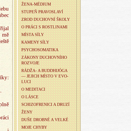
ŽE­NA-MÉ­DI­UM
lebu
STUPEŇ PRA­VOSLA­VÍ
ůbec
ZROD DU­CHOV­NÍ ŠKOLY
O PRÁCI S ROST­LI­NA­MI
ijal
n mě
MÍSTA SÍLY
eště
KA­ME­NY SÍLY
PSY­CHO­SO­MA­TI­KA
ZÁ­KO­NY DU­CHOV­NÍ­HO
ROZ­VO­JE
RÁDŽA- A BUDD­HIJÓGA
— JE­JICH MÍSTO V EVO­
íky:
LU­CI
O ME­DI­TA­CI
…
O LÁSCE
plně
SCHI­ZOFRE­NI­CI A DRUZÍ
ŽENY
ráci
DUŠE DROB­NÉ A VELKÉ
MOJE CHYBY
 — i