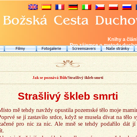
Knihy a člá
Pro zájemce o metody duchov
Jak se poznává Bůh
/Strašlivý škleb smrti
Strašlivý škleb smrti
Místo mě tehdy navždy opustila pozemské tělo moje mami
Poprvé se jí zastavilo srdce, když se musela dívat na tělo s
ačené pro nic za nic. Ale mně se tehdy podařilo dát jí 
t.