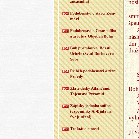
nosi
zu­cast­ni­la)
Po­do­ben­st­vi o star­ci Zo­si­
smr
mo­vi
špat
Po­do­ben­st­vi o Ceste su­fi­ho
násl
a zi­vo­te v Ob­je­tich Boha
tím 
Buh pro­mlou­va. Boz­sti
draž
Uci­te­le (Svati Du­cho­ve) o
Sobe
Při­běh-po­do­ben­st­vi o zizni
S
Prav­dy
Boha
Zlate desky At­la­n­ťa­nů.
Ta­jem­st­vi Py­ra­mid
Zá­pis­ky jed­no­ho sú­fí­ho
(vzpo­mín­ky Al-Bj­úla na
vyh
Svoje učení)
Trak­tát o ctnos­ti
pova