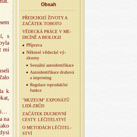
nat.
Obsah
PŘED­CHO­ZÍ ŽI­VO­TY A
jsem
ZA­ČÁ­TEK TO­HO­TO
VĚ­DEC­KÁ PRÁCE V ME­
í, s
DI­CÍ­NĚ A BI­O­LO­GII
byla
Pří­pra­va
t mi
Ně­kte­ré vě­dec­ké vý­
zkumy
Se­xu­ál­ní au­to­i­den­ti­fi­ka­ce
seli
Au­to­i­den­ti­fi­ka­ce dru­ho­vá
čalo
a im­prin­ting
Re­gu­la­ce re­pro­dukč­ní
la k
funk­ce
ékat,
"MU­ZE­UM" EX­PO­NÁ­TŮ
LI­DÍ-ZRŮD
rti…
ZA­ČÁ­TEK DU­CHOV­NÍ
a na
CESTY. LÉ­ČI­TEL­STVÍ
jako
O ME­TO­DÁCH LÉ­ČI­TEL­
dysi
STVÍ