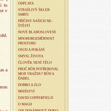
OD­PLA­TA
i to
STRAŠ­LI­VÝ ŠKLEB
ot v
SMRTI
PŘÍ­ČI­NY NA­ŠICH NE­
ŠTĚS­TÍ
NOVÉ BLA­HO­SLO­VE­NÍ
běd.
MNO­HO­ROZ­MĚR­NOST
PRO­STO­RU
OSUD A PO­KÁ­NÍ
SMYSL ŽI­VO­TA
ČLO­VĚK NENÍ TĚLO
as a
PROČ BŮH PO­TŘE­BO­VAL
MOJI VRAŽ­DU? BŮH A
ĎÁBEL
DOBRO A ZLO
cnou
MNIŠ­STVÍ
DAVID COP­PER­FIELD
O MAGII
JAK DO­SÁH­NOUT DO­KO­