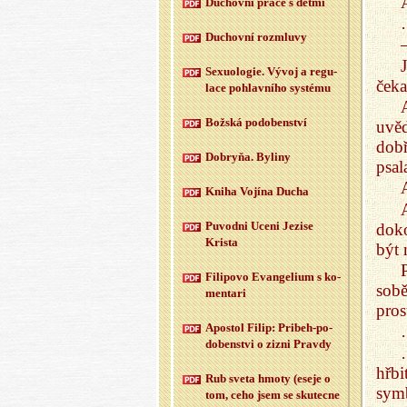
Du­chov­ní práce s dětmi
Du­chov­ní roz­mlu­vy
Se­xu­o­lo­gie. Vývoj a re­gu­
ček
la­ce po­hlav­ní­ho sys­té­mu
Bož­ská po­do­ben­ství
uvěd
dobř
Dobryňa. By­li­ny
psal
Kniha Vo­jí­na Ducha
Puvod­ni Uceni Je­zi­se
doko
Kris­ta
být 
Fi­li­po­vo Evan­ge­li­um s ko­
sobě
men­ta­ri
pros
Apo­stol Filip: Pri­beh-po­
do­ben­st­vi o zizni Prav­dy
hřbi
Rub sveta hmoty (eseje o
sym
tom, ceho jsem se sku­tec­ne