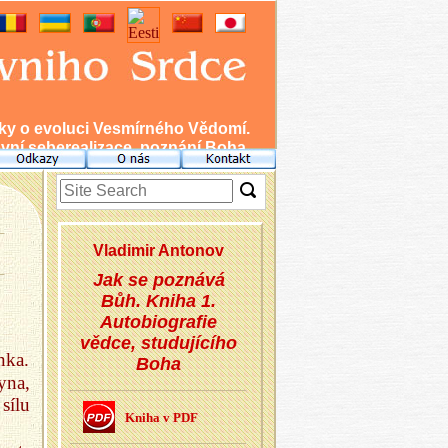
nky o evoluci Vesmírného Vědomí.
ní seberealizace, poznání Boha.
Vla­di­mir An­to­nov
Jak se poznává
Bůh. Kniha 1.
Autobiografie
vědce, studujícího
nka.
Boha
yna,
sílu
Kniha v PDF