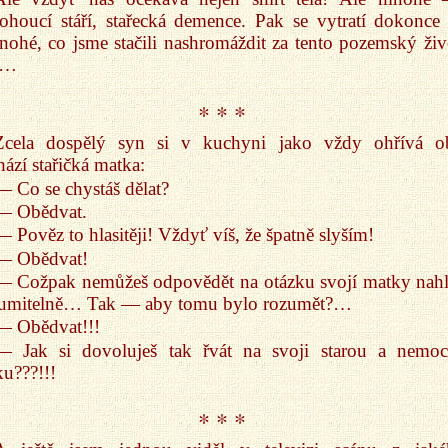
houcí stáří, stařecká demence. Pak se vytratí dokonce 
ohé, co jsme stačili nashromáždit za tento pozemský živ
i…
* * *
Zcela dospělý syn si v kuchyni jako vždy ohřívá o
hází stařičká matka:
— Co se chystáš dělat?
— Obědvat.
— Pověz to hlasitěji! Vždyť víš, že špatně slyším!
— Obědvat!
— Cožpak nemůžeš odpovědět na otázku svojí matky nahl
zumitelně… Tak — aby tomu bylo rozumět?…
— Obědvat!!!
— Jak si dovoluješ tak řvát na svoji starou a nemo
u???!!!
* * *