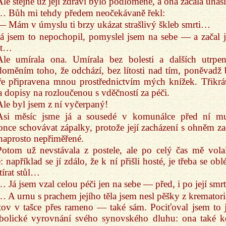
Ale stejně už její zdraví bylo podlomené, a ona začala uhasí
… Bůh mi tehdy předem neočekávaně řekl:
— Mám v úmyslu ti brzy ukázat strašlivý škleb smrti…
Já jsem to nepochopil, pomyslel jsem na sebe — a začal 
at…
Ale umírala ona. Umírala bez bolesti a dalších utrpen
oměním toho, že odchází, bez lítosti nad tím, poněvadž 
e připravena mnou prostřednictvím mých knížek. Třikrá
a dopisy na rozloučenou s vděčností za péči.
Ale byl jsem z ní vyčerpaný!
Asi měsíc jsme já a sousedé v komunálce před ní mu
nce schovávat zápalky, protože její zacházení s ohněm za
naprosto nepřiměřené.
Potom už nevstávala z postele, ale po celý čas mě vola
: například se jí zdálo, že k ní přišli hosté, je třeba se obl
tírat stůl…
… Já jsem vzal celou péči jen na sebe — před, i po její sm
… A urnu s prachem jejího těla jsem nesl pěšky z krematori
tov v tašce přes rameno — také sám. Pociťoval jsem to 
bolické vyrovnání svého synovského dluhu: ona také k