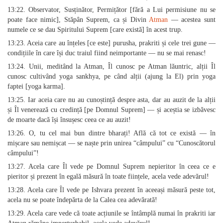
13:22. Observator, Susținător, Permițător [fără a Lui permisiune nu se
poate face nimic], Stăpân Suprem, ca și Divin
Atman
— acestea sunt
numele ce se dau Spiritului Suprem [care există] în acest trup.
13:23. Aceia care au înțeles [ce este] purusha, prakriti și cele trei gune —
condițiile în care își duc traiul fiind neimportante — nu se mai renasc!
13:24. Unii, meditând la Atman, Îl cunosc pe Atman lăuntric, alții Îl
cunosc cultivând yoga sankhya, pe când alții (ajung la El) prin yoga
faptei [yoga karma].
13:25. Iar aceia care nu au cunoștință despre asta, dar au auzit de la alții
și Îl venerează cu credință [pe Domnul Suprem] — și aceștia se izbăvesc
de moarte dacă își însușesc ceea ce au auzit!
13:26. O, tu cel mai bun dintre bharați! Află că tot ce există — în
mișcare sau nemișcat — se naște prin unirea “câmpului” cu “Cunoscătorul
câmpului”!
13:27. Acela care Îl vede pe Domnul Suprem nepieritor în ceea ce e
pieritor și prezent în egală măsură în toate ființele, acela vede adevărul!
13:28. Acela care Îl vede pe Ishvara prezent în aceeași măsură peste tot,
acela nu se poate îndepărta de la Calea cea adevărată!
13:29. Acela care vede că toate acțiunile se întâmplă numai în prakriti iar