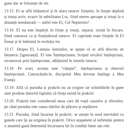
gune dar se folosește de ele.
13:15. El se află înlăuntrul și în afara tuturor ființelor, în liniște deplină
și totuși activ, evaziv în subtilitatea Lui, fiind mereu aproape și totuși la o
distanță nemăsurată — astfel este El, Cel Nepieritor!
13:16. El nu este împărțit în ființe și totuși, separat, există în fiecare,
fiind cunoscut ca și Susținătorul tuturor. El cuprinde toate ființele în El
Însuși și le îndrumă în evoluția lor.
13:17. Despre El, Lumina luminilor, se spune că se află dincolo de
întuneric [ignoranță]. El este Înțelepciunea, Scopul oricărei înțelepciuni,
recunoscut prin înțelepciune, sălășluind în inimile tuturor.
13:18. Pe scurt, acestea sunt “câmpul”, înțelepciunea și obiectul
înțelepciunii. Cunoscându-le, discipolul Meu devotat înțelege a Mea
Esență.
13:19. Află că purusha și prakriti nu au origine iar schimbările în gune
sunt produse datorită faptului că ființa există în prakriti.
13:20. Prakriti este considerată sursa care dă viață cauzelor și efectelor,
pe când purusha este cauza stărilor de plăcere și neplăcere.
13:21. Purusha, fiind încarnat în prakriti, se unește în mod inevitabil cu
gunele care își au originea în prakriti. Orice atașament al sufletului pentru
o anumită gună determină încarnarea lui în condiții bune sau rele.