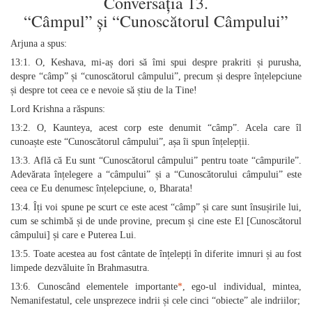
Conversația 13.
“Câmpul” și “Cunoscătorul Câmpului”
Arjuna a spus:
13:1. O, Keshava, mi-aș dori să îmi spui despre prakriti și purusha,
despre “câmp” și “cunoscătorul câmpului”, precum și despre înțelepciune
și despre tot ceea ce e nevoie să știu de la Tine!
Lord Krishna a răspuns:
13:2. O, Kaunteya, acest corp este denumit “câmp”. Acela care îl
cunoaște este “Cunoscătorul câmpului”, așa îi spun înțelepții.
13:3. Află că Eu sunt “Cunoscătorul câmpului” pentru toate “câmpurile”.
Adevărata înțelegere a “câmpului” și a “Cunoscătorului câmpului” este
ceea ce Eu denumesc înțelepciune, o, Bharata!
13:4. Îți voi spune pe scurt ce este acest “câmp” și care sunt însușirile lui,
cum se schimbă și de unde provine, precum și cine este El [Cunoscătorul
câmpului] și care e Puterea Lui.
13:5. Toate acestea au fost cântate de înțelepți în diferite imnuri și au fost
limpede dezvăluite în Brahmasutra.
13:6. Cunoscând elementele importante
*
, ego-ul individual, mintea,
Nemanifestatul, cele unsprezece indrii și cele cinci “obiecte” ale indriilor;