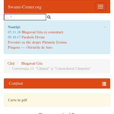
Swami-Center.org
Toggle
navigatio
×
Noutăți:
07.11.18
Bhagavad Gita cu comentarii
05.10.17
Parabole Divine
Povestiri cu tâlc despre Părintele Zosima
Pitagora — «Versurile de Aur»
Cărți
Bhagavad Gita
Conversația 13. “Câmpul” și “Cunoscătorul Câmpului”
Conținut
Carte în pdf
.