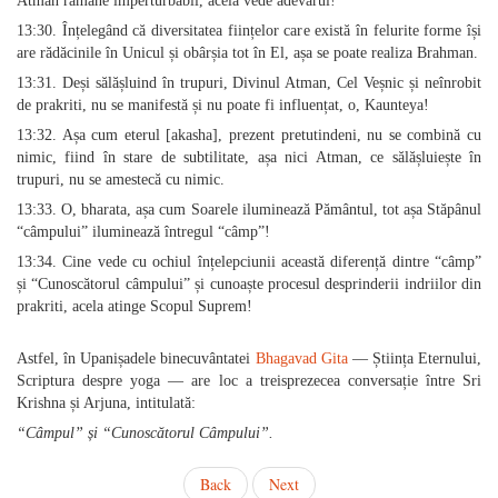
Atman rămâne imperturbabil, acela vede adevărul!
13:30. Înțelegând că diversitatea ființelor care există în felurite forme își
are rădăcinile în Unicul și obârșia tot în El, așa se poate realiza Brahman.
13:31. Deși sălășluind în trupuri, Divinul Atman, Cel Veșnic și neînrobit
de prakriti, nu se manifestă și nu poate fi influențat, o, Kaunteya!
13:32. Așa cum eterul [akasha], prezent pretutindeni, nu se combină cu
nimic, fiind în stare de subtilitate, așa nici Atman, ce sălășluiește în
trupuri, nu se amestecă cu nimic.
13:33. O, bharata, așa cum Soarele iluminează Pământul, tot așa Stăpânul
“câmpului” iluminează întregul “câmp”!
13:34. Cine vede cu ochiul înțelepciunii această diferență dintre “câmp”
și “Cunoscătorul câmpului” și cunoaște procesul desprinderii indriilor din
prakriti, acela atinge Scopul Suprem!
Astfel, în Upanișadele binecuvântatei
Bhagavad Gita
— Știința Eternului,
Scriptura despre yoga — are loc a treisprezecea conversație între Sri
Krishna și Arjuna, intitulată:
“Câmpul” și “Cunoscătorul Câmpului”.
Back
Next