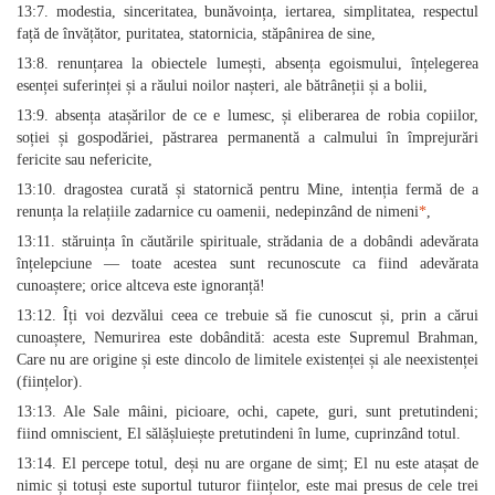
13:7. modestia, sinceritatea, bunăvoința, iertarea, simplitatea, respectul
față de învățător, puritatea, statornicia, stăpânirea de sine,
13:8. renunțarea la obiectele lumești, absența egoismului, înțelegerea
esenței suferinței și a răului noilor nașteri, ale bătrâneții și a bolii,
13:9. absența atașărilor de ce e lumesc, și eliberarea de robia copiilor,
soției și gospodăriei, păstrarea permanentă a calmului în împrejurări
fericite sau nefericite,
13:10. dragostea curată și statornică pentru Mine, intenția fermă de a
renunța la relațiile zadarnice cu oamenii, nedepinzând de nimeni
*
,
13:11. stăruința în căutările spirituale, strădania de a dobândi adevărata
înțelepciune — toate acestea sunt recunoscute ca fiind adevărata
cunoaștere; orice altceva este ignoranță!
13:12. Îți voi dezvălui ceea ce trebuie să fie cunoscut și, prin a cărui
cunoaștere, Nemurirea este dobândită: acesta este Supremul Brahman,
Care nu are origine și este dincolo de limitele existenței și ale neexistenței
(ființelor).
13:13. Ale Sale mâini, picioare, ochi, capete, guri, sunt pretutindeni;
fiind omniscient, El sălășluiește pretutindeni în lume, cuprinzând totul.
13:14. El percepe totul, deși nu are organe de simț; El nu este atașat de
nimic și totuși este suportul tuturor ființelor, este mai presus de cele trei