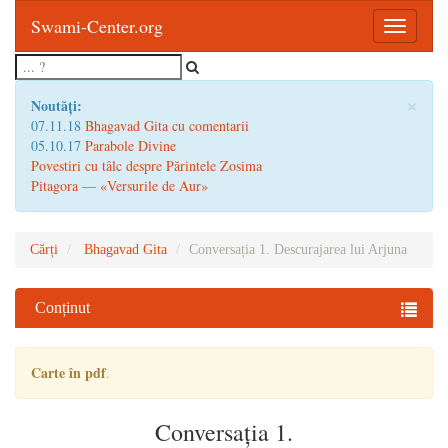
Swami-Center.org
Toggle
navigatio
×
Noutăți:
07.11.18
Bhagavad Gita cu comentarii
05.10.17
Parabole Divine
Povestiri cu tâlc despre Părintele Zosima
Pitagora — «Versurile de Aur»
Cărți
Bhagavad Gita
Conversația 1. Descurajarea lui Arjuna
Conținut
Carte în pdf
.
Conversația 1.