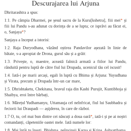
Descurajarea lui Arjuna
Dhritarashtra a spus:
1:1. Pe câmpia Dharmei, pe șesul sacru de la Kuru[kshetra], fiii mei
*
și
fiii lui Pandu s-au adunat cu dorința de a se lupta; ce isprăvi au făcut ei,
o, Sanjaya
*
?
Sanjaya a început a istorisi:
1:2. Raja Duryodhana, văzând oștirea Pandavilor așezată în linie de
bătaie, s-a apropiat de Drona, gurul său și a grăit:
1:3. Privește, o, maestre, această falnică armată a fiilor lui Pandu,
rânduită pentru luptă de către fiul lui Drupada, ucenicul tău cel iscusit!
1:4. Iată-i pe marii arcași, egali în luptă cu Bhima și Arjuna: Yuyudhana
și Virata, precum și Drupada într-un car mare,
1:5. Dhrishtaketu, Chekitana, bravul raja din Kashi Purujit, Kuntibhoja și
Shaibya, eroi între bărbați,
1:6. Mărețul Yudhamanyu, Uttamauja cel neînfricat, fiul lui Saubhadra și
feciorii lui Draupadi — așijderea, în care de război.
1:7 O, tu, cel mai bun dintre cei născuți a doua oară
*
, iată-i și pe ai noștri
comandanți, căpeteniile oastei mele. Iată numele lor:
1:8. Mai întâi tu însuți, Bhishma, neînvinșii Karna și Kripa, Ashvatthama,