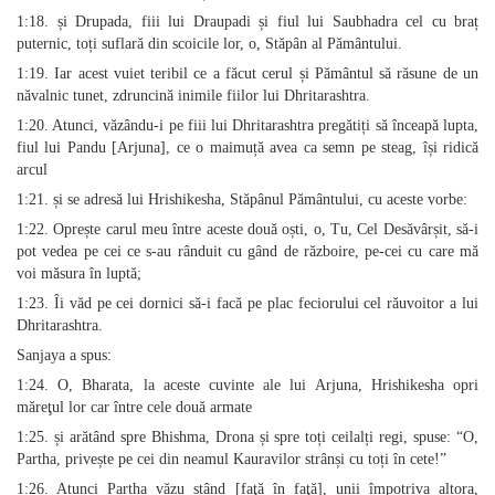
1:18. și Drupada, fiii lui Draupadi și fiul lui Saubhadra cel cu braț
puternic, toți suflară din scoicile lor, o, Stăpân al Pământului.
1:19. Iar acest vuiet teribil ce a făcut cerul și Pământul să răsune de un
năvalnic tunet, zdruncină inimile fiilor lui Dhritarashtra.
1:20. Atunci, văzându-i pe fiii lui Dhritarashtra pregătiți să înceapă lupta,
fiul lui Pandu [Arjuna], ce o maimuță avea ca semn pe steag, își ridică
arcul
1:21. și se adresă lui Hrishikesha, Stăpânul Pământului, cu aceste vorbe:
1:22. Oprește carul meu între aceste două oști, o, Tu, Cel Desăvârșit, să-i
pot vedea pe cei ce s-au rânduit cu gând de războire, pe-cei cu care mă
voi măsura în luptă;
1:23. Îi văd pe cei dornici să-i facă pe plac feciorului cel răuvoitor a lui
Dhritarashtra.
Sanjaya a spus:
1:24. O, Bharata, la aceste cuvinte ale lui Arjuna, Hrishikesha opri
măreţul lor car între cele două armate
1:25. și arătând spre Bhishma, Drona și spre toți ceilalți regi, spuse: “O,
Partha, privește pe cei din neamul Kauravilor strânși cu toți în cete!”
1:26. Atunci Partha văzu stând [faţă în faţă], unii împotriva altora,