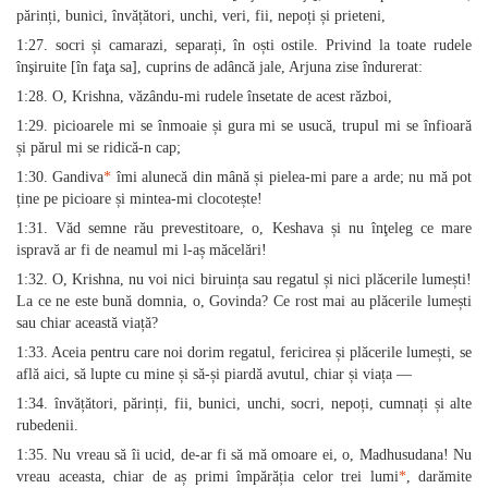
părinți, bunici, învățători, unchi, veri, fii, nepoți și prieteni,
1:27. socri și camarazi, separați, în oști ostile. Privind la toate rudele
înşiruite [în faţa sa], cuprins de adâncă jale, Arjuna zise îndurerat:
1:28. O, Krishna, văzându-mi rudele însetate de acest război,
1:29. picioarele mi se înmoaie și gura mi se usucă, trupul mi se înfioară
și părul mi se ridică-n cap;
1:30. Gandiva
*
îmi alunecă din mână și pielea-mi pare a arde; nu mă pot
ține pe picioare și mintea-mi clocotește!
1:31. Văd semne rău prevestitoare, o, Keshava și nu înţeleg ce mare
ispravă ar fi de neamul mi l-aș măcelări!
1:32. O, Krishna, nu voi nici biruința sau regatul și nici plăcerile lumești!
La ce ne este bună domnia, o, Govinda? Ce rost mai au plăcerile lumești
sau chiar această viață?
1:33. Aceia pentru care noi dorim regatul, fericirea și plăcerile lumești, se
află aici, să lupte cu mine și să-și piardă avutul, chiar și viața —
1:34. învățători, părinți, fii, bunici, unchi, socri, nepoți, cumnați și alte
rubedenii.
1:35. Nu vreau să îi ucid, de-ar fi să mă omoare ei, o, Madhusudana! Nu
vreau aceasta, chiar de aș primi împărăția celor trei lumi
*
, darămite