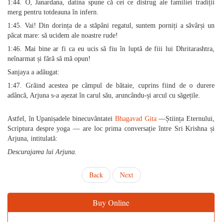
1:44. O, Janardana, datina spune că cei ce distrug ale familiei tradiții
merg pentru totdeauna în infern.
1:45. Vai! Din dorința de a stăpâni regatul, suntem porniți a săvârși un
păcat mare: să ucidem ale noastre rude!
1:46. Mai bine ar fi ca eu ucis să fiu în luptă de fiii lui Dhritarashtra,
neînarmat și fără să mă opun!
Sanjaya a adăugat:
1:47. Grăind acestea pe câmpul de bătaie, cuprins fiind de o durere
adâncă, Arjuna s-a așezat în carul său, aruncându-și arcul cu săgețile.
Astfel, în Upanișadele binecuvântatei
Bhagavad Gita
—Știința Eternului,
Scriptura despre yoga — are loc prima conversație între Sri Krishna și
Arjuna, intitulată:
Descurajarea lui Arjuna.
Back
Next
Buy Online