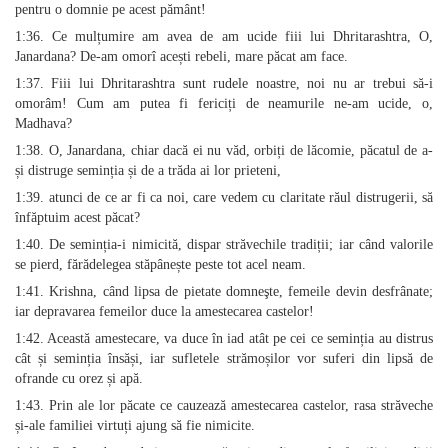
pentru o domnie pe acest pământ!
1:36. Ce mulțumire am avea de am ucide fiii lui Dhritarashtra, O,
Janardana? De-am omorî acești rebeli, mare păcat am face.
1:37. Fiii lui Dhritarashtra sunt rudele noastre, noi nu ar trebui să-i
omorâm! Cum am putea fi fericiți de neamurile ne-am ucide, o,
Madhava?
1:38. O, Janardana, chiar dacă ei nu văd, orbiți de lăcomie, păcatul de a-
și distruge seminția și de a trăda ai lor prieteni,
1:39. atunci de ce ar fi ca noi, care vedem cu claritate răul distrugerii, să
înfăptuim acest păcat?
1:40. De seminția-i nimicită, dispar străvechile tradiții; iar când valorile
se pierd, fărădelegea stăpânește peste tot acel neam.
1:41. Krishna, când lipsa de pietate domneşte, femeile devin desfrânate;
iar depravarea femeilor duce la amestecarea castelor!
1:42. Această amestecare, va duce în iad atât pe cei ce seminția au distrus
cât și seminția însăși, iar sufletele strămoșilor vor suferi din lipsă de
ofrande cu orez și apă.
1:43. Prin ale lor păcate ce cauzează amestecarea castelor, rasa străveche
și-ale familiei virtuți ajung să fie nimicite.