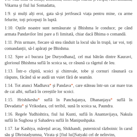
Vikarna și fiul lui Somadatta,
1:9. și mulți alți eroi, gata să-și jertfească viața pentru mine, cu arme
felurite, toți pricepuți în luptă.
1:10. Oștile noastre sunt nemăsurate și Bhishma le conduce; pe când
armata Pandavilor îmi pare a fi limitată, chiar dacă Bhima o comandă.
1:11. Prin urmare, fiecare să stea rânduit la locul său în trupă, iar voi, toți
comandanții, să-l apărați pe Bhishma.
1:12. Spre a-l bucura [pe Duryodhana], cel mai bătrân dintre Kauravi,
gloriosul Bhishma suflă în scoica sa, ce răsună ca răgetul de leu.
1:13. Într-o clipită, scoici și chimvale, tobe și cornuri răsunară ca
răspuns, făcând să se audă un vuiet fără de seamăn.
1:14. Tot atunci Madhava
*
și Pandava
*
, care stăteau într-un car mare tras
de cai albi, suflară în cereștile lor scoici.
1:15. Hrishikesha
*
suflă în Panchajanya, Dhananjaya
*
suflă în
Devadatta
*
și Vrikodara, cel teribil, sună în scoica sa, Paundra.
1:16. Regele Yudhishtira, fiul lui Kunti, suflă în Anantavijaya, Nakula
suflă în Sughosa și Sahadeva suflă în Manipushpaka.
1:17. Iar Kashiya, mărețul arcaș, Shikhandi, puternicul războinic în carul
său şi Dhristadyumna, Virata și [fiul lui]Satyaki cel de neînvins,