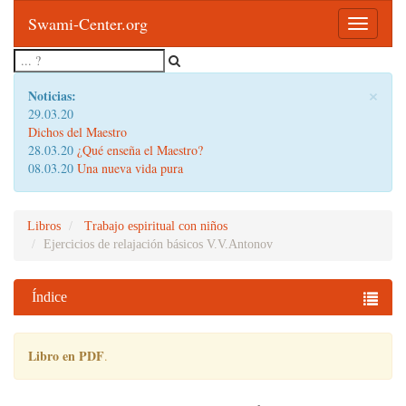
Swami-Center.org
Toggle
navigatio
×
Noticias:
29.03.20
Dichos del Maestro
28.03.20
¿Qué enseña el Maestro?
08.03.20
Una nueva vida pura
Libros
Trabajo espiritual con niños
Ejercicios de relajación básicos V.V.Antonov
Índice
Libro en PDF
.