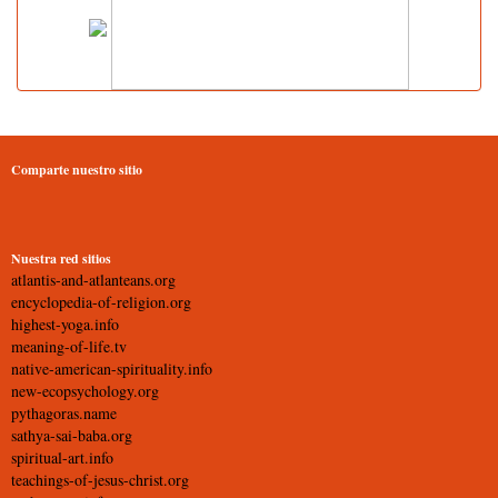
Comparte nuestro sitio
Nuestra red sitios
atlantis-and-atlanteans.org
encyclopedia-of-religion.org
highest-yoga.info
meaning-of-life.tv
native-american-spirituality.info
new-ecopsychology.org
pythagoras.name
sathya-sai-baba.org
spiritual-art.info
teachings-of-jesus-christ.org