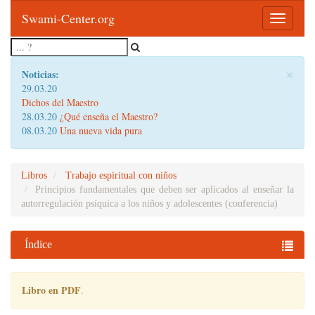
Swami-Center.org
Toggle
navigatio
×
Noticias:
29.03.20
Dichos del Maestro
28.03.20
¿Qué enseña el Maestro?
08.03.20
Una nueva vida pura
Libros
Trabajo espiritual con niños
Principios fundamentales que deben ser aplicados al enseñar la
autorregulación psíquica a los niños y adolescentes (conferencia)
Índice
Libro en PDF
.