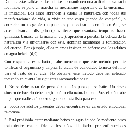
Durante estas salidas, si los adultos no mantienen una actitud latosa hacia
los niños, se pone en marcha un mecanismo importante de la enseñanza:
la imitación. Los niños aprenden a cuidar la naturaleza con todas sus
manifestaciones de vida, a vivir en una carpa (tienda de campaña), a
encender un fuego de campamento y a cocinar la comida en éste, se
acostumbran a la disciplina (pues, tienen que levantarse temprano, hacer
gimnasia, bañarse en la mañana, etc.), aprenden a percibir la belleza de la
naturaleza y a sintonizarse con ésta, dominan fácilmente la tonificación
del cuerpo. Por ejemplo, ellos mismos insisten en bañarse con los adultos
en agua helada [6;9].
Con respecto a estos baños, cabe mencionar que este método permite
tonificar el organismo y ampliar la escala de comodidad térmica del niño
para el resto de su vida. No obstante, este método debe ser aplicado
tomando en cuenta las siguientes recomendaciones:
1. No se debe tratar de persuadir al niño para que se bañe. Un deseo
sincero de hacerlo debe surgir en él o ella naturalmente. Pues el niño sabe
mejor que nadie cuándo su organismo está listo para esto.
2. Todos los adultos presentes deben encontrarse en un estado emocional
favorable.
3. Está prohibido curar mediante baños en agua helada (o mediante otros
tratamientos con el frío) a los niños debilitados por enfermedades