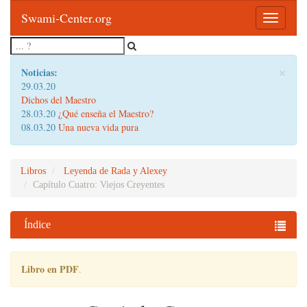
Swami-Center.org
Toggle
navigatio
×
Noticias:
29.03.20
Dichos del Maestro
28.03.20
¿Qué enseña el Maestro?
08.03.20
Una nueva vida pura
Libros
Leyenda de Rada y Alexey
Capítulo Cuatro: Viejos Creyentes
Índice
Libro en PDF
.