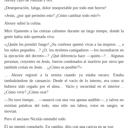
Alexey cayó de rodillas y oró.
¡Desesperación, fatiga, dolor insoportable por todo este horror!
«Jesús, ¿por qué permites esto? ¿Cómo cambiar todo esto?»
Alexey subió la colina.
Miró fijamente a las cenizas calientes durante un largo tiempo, donde la
gente había sido quemada viva:
«¿Quién les prendió fuego? ¿Su confesor quemó vivas a las mujeres…, a
los niños pequeños…? ¿O, los streletes-castigadores —los incendiaron en
la ejecución del decreto—? ¿Qué diferencia hace —quién—?… Algunas
personas, creyentes en Jesús, fueron condenados al martirio por otros que
también creían en Jesús… ¡¿Cómo es posible?!»
… Alexey regresó a la ermita cuando ya estaba oscuro. Estaba
tambaleándose de cansancio. Desde el vacío de lo interno, era como si
hubiera sido cegado por el alma… Vacío y oscuridad en el interior…
¿Cómo vivir? ¿Cómo orar?
—No tuve tiempo… —susurró con una voz apenas audible—, y talvez no
existían palabras del todo, sino sólo sus labios, rotos en sangre, se
movían.
Pero el anciano Nicolás entendió todo.
Él no intentó consolarlo. En cambio, dijo con una caricia en su voz: