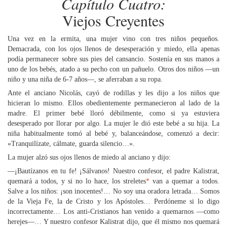
Capítulo Cuatro:
Viejos Creyentes
Una vez en la ermita, una mujer vino con tres niños pequeños.
Demacrada, con los ojos llenos de desesperación y miedo, ella apenas
podía permanecer sobre sus pies del cansancio. Sostenía en sus manos a
uno de los bebés, atado a su pecho con un pañuelo. Otros dos niños —un
niño y una niña de 6-7 años—, se aferraban a su ropa.
Ante el anciano Nicolás, cayó de rodillas y les dijo a los niños que
hicieran lo mismo. Ellos obedientemente permanecieron al lado de la
madre. El primer bebé lloró débilmente, como si ya estuviera
desesperado por llorar por algo. La mujer le dió este bebé a su hija. La
niña habitualmente tomó al bebé y, balanceándose, comenzó a decir:
«Tranquilízate, cálmate, guarda silencio…».
La mujer alzó sus ojos llenos de miedo al anciano y dijo:
—¡Bautízanos en tu fe! ¡Sálvanos! Nuestro confesor, el padre Kalistrat,
quemará a todos, y si no lo hace, los streletes
*
van a quemar a todos.
Salve a los niños: ¡son inocentes!… No soy una oradora letrada… Somos
de la Vieja Fe, la de Cristo y los Apóstoles… Perdóneme si lo digo
incorrectamente… Los anti-Cristianos han venido a quemarnos —como
herejes—… Y nuestro confesor Kalistrat dijo, que él mismo nos quemará