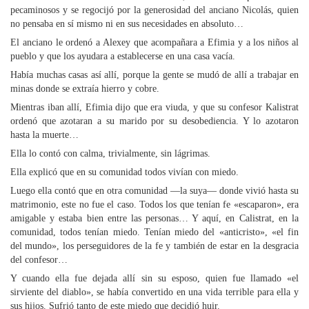
pecaminosos y se regocijó por la generosidad del anciano Nicolás, quien
no pensaba en sí mismo ni en sus necesidades en absoluto…
El anciano le ordenó a Alexey que acompañara a Efimia y a los niños al
pueblo y que los ayudara a establecerse en una casa vacía.
Había muchas casas así allí, porque la gente se mudó de allí a trabajar en
minas donde se extraía hierro y cobre.
Mientras iban allí, Efimia dijo que era viuda, y que su confesor Kalistrat
ordenó que azotaran a su marido por su desobediencia. Y lo azotaron
hasta la muerte…
Ella lo contó con calma, trivialmente, sin lágrimas.
Ella explicó que en su comunidad todos vivían con miedo.
Luego ella contó que en otra comunidad —la suya— donde vivió hasta su
matrimonio, este no fue el caso. Todos los que tenían fe «escaparon», era
amigable y estaba bien entre las personas… Y aquí, en Calistrat, en la
comunidad, todos tenían miedo. Tenían miedo del «anticristo», «el fin
del mundo», los perseguidores de la fe y también de estar en la desgracia
del confesor…
Y cuando ella fue dejada allí sin su esposo, quien fue llamado «el
sirviente del diablo», se había convertido en una vida terrible para ella y
sus hijos. Sufrió tanto de este miedo que decidió huir.