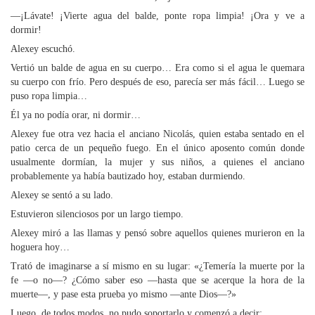
—¡Lávate! ¡Vierte agua del balde, ponte ropa limpia! ¡Ora y ve a
dormir!
Alexey escuchó.
Vertió un balde de agua en su cuerpo… Era como si el agua le quemara
su cuerpo con frío. Pero después de eso, parecía ser más fácil… Luego se
puso ropa limpia…
Él ya no podía orar, ni dormir…
Alexey fue otra vez hacia el anciano Nicolás, quien estaba sentado en el
patio cerca de un pequeño fuego. En el único aposento común donde
usualmente dormían, la mujer y sus niños, a quienes el anciano
probablemente ya había bautizado hoy, estaban durmiendo.
Alexey se sentó a su lado.
Estuvieron silenciosos por un largo tiempo.
Alexey miró a las llamas y pensó sobre aquellos quienes murieron en la
hoguera hoy…
Trató de imaginarse a sí mismo en su lugar: «¿Temería la muerte por la
fe —o no—? ¿Cómo saber eso —hasta que se acerque la hora de la
muerte—, y pase esta prueba yo mismo —ante Dios—?»
Luego, de todos modos, no pudo soportarlo y comenzó a decir: