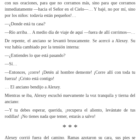
con sus oraciones, para que no corramos más, sino para que corramos
inmediatamente —hacia el Señor en el Cielo—… Y bajé, no por mí, sino
por los niños: todavía están pequeños!…
—¿Donde está tu casa?
—Río arriba… A medio día de viaje de aquí —fuera de allí corrimos—…
De repente, el anciano se levantó bruscamente. Se acercó a Alexey. Su
voz había cambiado por la tensión interna:
—¿Entiendes lo que está pasando?
—Sí…
—Entonces, ¡corre! ¡Detén al hombre demente! ¡Corre allí con toda tu
fuerza! ¡Cristo está contigo!
… El anciano bendijo a Alexey.
Mientras se iba, Alexey escuchó nuevamente la voz tranquila y tierna del
anciano:
—Y tu debes esperar, querida, ¡recupera el aliento, levántate de tus
rodillas! ¡No tienes nada que temer, estarás a salvo!
* * *
Alexey corrió fuera del camino. Ramas azotaron su cara, sus pies se