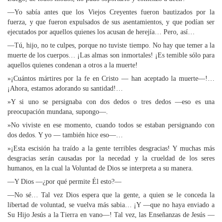
—Yo sabía antes que los Viejos Creyentes fueron bautizados por la
fuerza, y que fueron expulsados de sus asentamientos, y que podían ser
ejecutados por aquellos quienes los acusan de herejía… Pero, así…
—Tú, hijo, no te culpes, porque no tuviste tiempo. No hay que temer a la
muerte de los cuerpos… ¡Las almas son inmortales! ¡Es temible sólo para
aquellos quienes condenan a otros a la muerte!
»¡Cuántos mártires por la fe en Cristo — han aceptado la muerte—!…
¡Ahora, estamos adorando su santidad!…
»Y si uno se persignaba con dos dedos o tres dedos —eso es una
preocupación mundana, supongo—.
»No viviste en ese momento, cuando todos se estaban persignando con
dos dedos. Y yo — también hice eso—…
»¡Esta escisión ha traído a la gente terribles desgracias! Y muchas más
desgracias serán causadas por la necedad y la crueldad de los seres
humanos, en la cual la Voluntad de Dios se interpreta a su manera.
—Y Dios —¿por qué permite Él esto?—
—No sé… Tal vez Dios espera que la gente, a quien se le conceda la
libertad de voluntad, se vuelva más sabia… ¡Y —que no haya enviado a
Su Hijo Jesús a la Tierra en vano—! Tal vez, las Enseñanzas de Jesús —