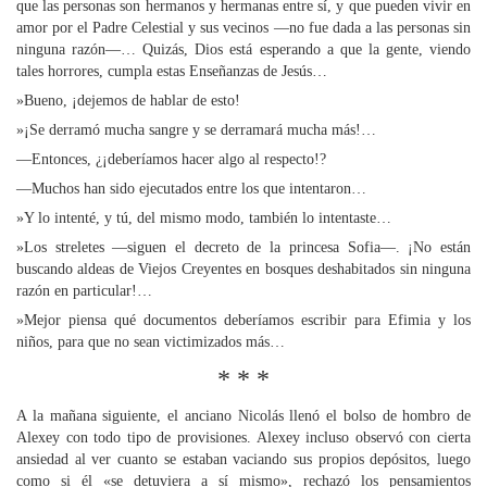
que las personas son hermanos y hermanas entre sí, y que pueden vivir en
amor por el Padre Celestial y sus vecinos —no fue dada a las personas sin
ninguna razón—… Quizás, Dios está esperando a que la gente, viendo
tales horrores, cumpla estas Enseñanzas de Jesús…
»Bueno, ¡dejemos de hablar de esto!
»¡Se derramó mucha sangre y se derramará mucha más!…
—Entonces, ¿¡deberíamos hacer algo al respecto!?
—Muchos han sido ejecutados entre los que intentaron…
»Y lo intenté, y tú, del mismo modo, también lo intentaste…
»Los streletes —siguen el decreto de la princesa Sofia—. ¡No están
buscando aldeas de Viejos Creyentes en bosques deshabitados sin ninguna
razón en particular!…
»Mejor piensa qué documentos deberíamos escribir para Efimia y los
niños, para que no sean victimizados más…
* * *
A la mañana siguiente, el anciano Nicolás llenó el bolso de hombro de
Alexey con todo tipo de provisiones. Alexey incluso observó con cierta
ansiedad al ver cuanto se estaban vaciando sus propios depósitos, luego
como si él «se detuviera a sí mismo», rechazó los pensamientos