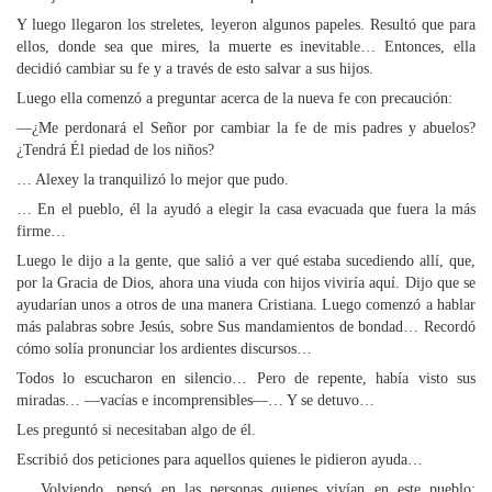
Y luego llegaron los streletes, leyeron algunos papeles. Resultó que para
ellos, donde sea que mires, la muerte es inevitable… Entonces, ella
decidió cambiar su fe y a través de esto salvar a sus hijos.
Luego ella comenzó a preguntar acerca de la nueva fe con precaución:
—¿Me perdonará el Señor por cambiar la fe de mis padres y abuelos?
¿Tendrá Él piedad de los niños?
… Alexey la tranquilizó lo mejor que pudo.
… En el pueblo, él la ayudó a elegir la casa evacuada que fuera la más
firme…
Luego le dijo a la gente, que salió a ver qué estaba sucediendo allí, que,
por la Gracia de Dios, ahora una viuda con hijos viviría aquí. Dijo que se
ayudarían unos a otros de una manera Cristiana. Luego comenzó a hablar
más palabras sobre Jesús, sobre Sus mandamientos de bondad… Recordó
cómo solía pronunciar los ardientes discursos…
Todos lo escucharon en silencio… Pero de repente, había visto sus
miradas… —vacías e incomprensibles—… Y se detuvo…
Les preguntó si necesitaban algo de él.
Escribió dos peticiones para aquellos quienes le pidieron ayuda…
… Volviendo, pensó en las personas quienes vivían en este pueblo: