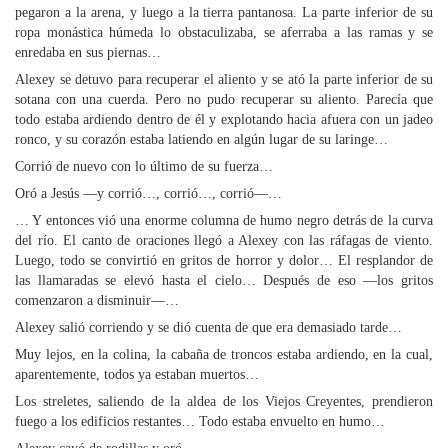
pegaron a la arena, y luego a la tierra pantanosa. La parte inferior de su
ropa monástica húmeda lo obstaculizaba, se aferraba a las ramas y se
enredaba en sus piernas…
Alexey se detuvo para recuperar el aliento y se ató la parte inferior de su
sotana con una cuerda. Pero no pudo recuperar su aliento. Parecía que
todo estaba ardiendo dentro de él y explotando hacia afuera con un jadeo
ronco, y su corazón estaba latiendo en algún lugar de su laringe…
Corrió de nuevo con lo último de su fuerza…
Oró a Jesús —y corrió…, corrió…, corrió—…
… Y entonces vió una enorme columna de humo negro detrás de la curva
del río. El canto de oraciones llegó a Alexey con las ráfagas de viento.
Luego, todo se convirtió en gritos de horror y dolor… El resplandor de
las llamaradas se elevó hasta el cielo… Después de eso —los gritos
comenzaron a disminuir—…
Alexey salió corriendo y se dió cuenta de que era demasiado tarde…
Muy lejos, en la colina, la cabaña de troncos estaba ardiendo, en la cual,
aparentemente, todos ya estaban muertos…
Los streletes, saliendo de la aldea de los Viejos Creyentes, prendieron
fuego a los edificios restantes… Todo estaba envuelto en humo…