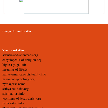
Comparte nuestro sitio
Nuestra red sitios
atlantis-and-atlanteans.org
encyclopedia-of-religion.org
highest-yoga.info
meaning-of-life.tv
native-american-spirituality.info
new-ecopsychology.org
pythagoras.name
sathya-sai-baba.org
spiritual-art.info
teachings-of-jesus-christ.org
path-to-tao.info
philosophy-of-religion.org.ua