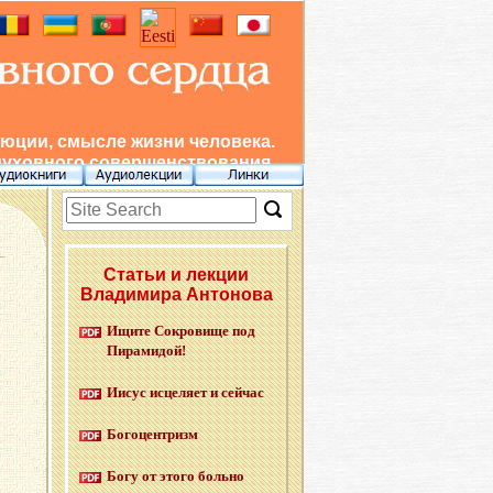
юции, смысле жизни человека.
духовного совершенствования.
Статьи и лекции
Владимира Антонова
Ищите Со­кро­ви­ще под
Пи­ра­ми­дой!
Иисус ис­це­ля­ет и сей­час
Бо­го­цен­тризм
Богу от этого боль­но