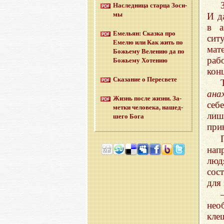
На­след­ни­ца стар­ца Зо­си­
мы
И д
в а
Еме­льян: Сказ­ка про
сит
Емелю или Как жить по
мат
Бо­жье­му Ве­ле­нию да по
раб
Бо­жье­му Хо­те­нию
кон
Ска­за­ние о Пе­ре­све­те
ана
Жизнь после жизни. За­
себ
мет­ки че­ло­ве­ка, на­шед­
лиш
ше­го Бога
при
нап
люд
сос
для 
нео
кле