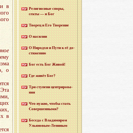
ли в
Ре­ли­ги­оз­ные споры,
ного
секты — и Бог
вого
Тво­рец и Его Тво­ре­ние
О на­си­лии
О Ни­род­хи и Пути к её до­
вное
сти­же­нию
ему
зма
Бог есть Бог Живой!
о, о
Где живёт Бог?
тся
Три сту­пе­ни цен­три­ро­ва­
 Эта
ния
ями,
щих
Что нужно, чтобы стать
их,
Со­вер­шен­ны­ми?
ых в
Бе­се­да с Вла­ди­ми­ром
Улья­но­вым-Ле­ни­ным
ется