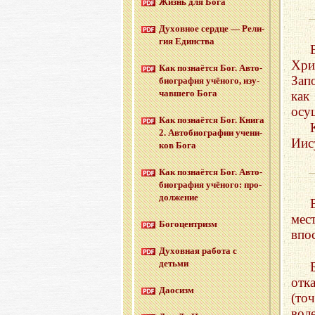
Жизнь для Бога
Ду­хов­ное серд­це — Ре­ли­
гия Един­ства
Хри
Как по­зна­ёт­ся Бог. Ав­то­
Зап
био­гра­фия учё­но­го, изу­
чав­ше­го Бога
ка
осу
Как по­зна­ёт­ся Бог. Книга
2. Ав­то­био­гра­фии уче­ни­
Иис
ков Бога
Как по­зна­ёт­ся Бог. Ав­то­
био­гра­фия учё­но­го: про­
дол­же­ние
ме
Бо­го­цен­тризм
впо
Ду­хов­ная ра­бо­та с
детьми
отк
Дао­сизм
(то
воле