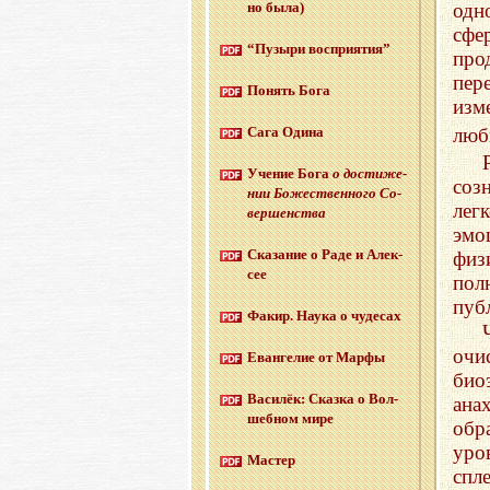
но была)
одн
сфе
“Пу­зы­ри вос­при­я­тия”
про
пер
По­нять Бога
изм
Сага Одина
люб
Уче­ние Бога
о до­сти­же­
соз
нии Бо­же­ствен­но­го Со­
лег
вер­шен­ства
эмо
Ска­за­ние о Раде и Алек­
физ
сее
пол
пуб
Факир. Наука о чу­де­сах
очи
Еван­ге­лие от Марфы
био
Ва­си­лёк: Сказ­ка о Вол­
ана
шеб­ном мире
обр
уро
Ма­стер
спле