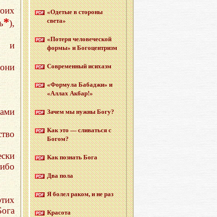
оих
«Оде­тые в сто­ро­ны
*
света»
ь
),
«По­те­ря че­ло­ве­че­ской
я и
формы» и Бо­го­цен­тризм
они
Со­вре­мен­ный ис­и­хазм
«Фор­му­ла Ба­ба­джи» и
«Аллах Акбар!»
нами
Зачем мы нужны Богу?
Как это — сли­вать­ся с
ство
Богом?
ески
Как по­знать Бога
 ибо
Два пола
Я болел раком, и не раз
этих
Бога
Кра­со­та