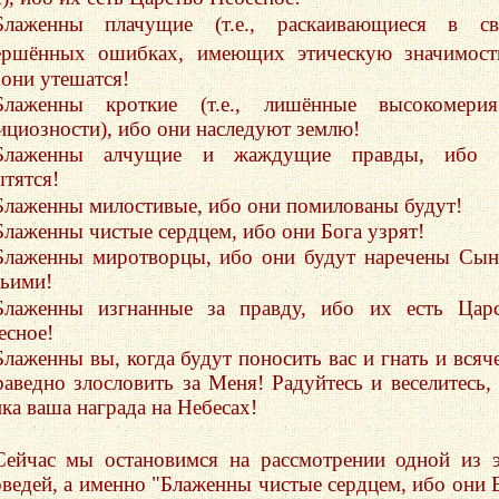
Блаженны плачущие (т.е., раскаивающиеся в св
ершённых ошибках, имеющих этическую значимост
 они утешатся!
Блаженны кроткие (т.е., лишённые высокомери
ициозности), ибо они наследуют землю!
Блаженны алчущие и жаждущие правды, ибо 
ытятся!
Блаженны милостивые, ибо они помилованы будут!
Блаженны чистые сердцем, ибо они Бога узрят!
Блаженны миротворцы, ибо они будут наречены Сы
ьими!
Блаженны изгнанные за правду, ибо их есть Цар
есное!
Блаженны вы, когда будут поносить вас и гнать и всяч
раведно злословить за Меня! Радуйтесь и веселитесь,
ика ваша награда на Небесах!
Сейчас мы остановимся на рассмотрении одной из 
оведей, а именно "Блаженны чистые сердцем, ибо они 