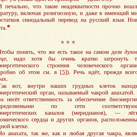
И печально, что такие неадекватности прочно вош
ературу, включая религиозную, и даже в имеющий м
остатков синодальный перевод на русский язык Но
*
та.
* * *
Чтобы понять, что же есть такое на самом деле
духо
це,
надо хотя бы очень кратко затронуть т
энергетического строения человеческого органи
дробно об этом см. в [
5
]). Речь идёт, прежде всег
рах.
Так вот, внутри наших грудных клеток находи
энергетический орган, называемый чакрой анахатой.
ра несёт ответственность за обеспечение биоэнерги
спределяемыми по сети соответствую
энергетических каналов (меридианов), — лёгк
томического сердца и других органов, расположенн
дной клетке.
Но анахата, так же, как и любая другая чакра, явля