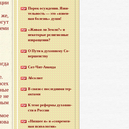
ации
Порок осуж­де­ния. Яз­ви­
тель­ность — это «яз­вен­
 же,
ная бо­лезнь» души!
огут
еми
«Живая ли Земля?» и
неко­то­рые ре­ли­ги­оз­ные
из­вра­ще­ния?
О Пути к ду­хов­но­му Со­
вер­шен­ству
гда
Сат-Чит-Анан­да
е.
Аб­со­лют
всех
ьные
В связи с по­след­ни­ми тер­
ак­та­ми
 не
ьным
К теме ре­фор­мы ду­хов­но­
сти в Рос­сии
мое
лова
«Низ­шее я» и «со­вре­мен­
ная пси­хо­ло­гия»