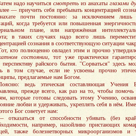
Затем надо научиться
смотреть
из анахаты
глазами д
алее — приучить себя пребывать концентрацией созн
нахате почти постоянно: за исключением лишь 
уаций, когда требуется или повышенная энергичност
ериальном плане, или напряжённая интеллектуал
ота; в таких случаях надо всего лишь перемести
центрацией сознания в соответствующую ситуации чакр
Тот, кто полноценно овладел этим и прочно утвердил
хатном состоянии,
тот уже практически гарантир
е перспективу райского бытия. "Сорваться" здесь м
ь в том случае, если не усвоены прочно этичес
нципы, предлагаемые нам Богом.
Поясню: ведь этическая составляющая Учения Б
равлена, прежде всего, как раз на то, чтобы помочь
ям, которые готовы следовать этому Учению, осваи
тояние любви и удерживать, укреплять себя в нём. Им
этого Бог советует нам:
— отказаться от способности убивать (без край
бходимости, например, назойливо пристающих кома
щей, также болезнетворных микроорганизмов и т