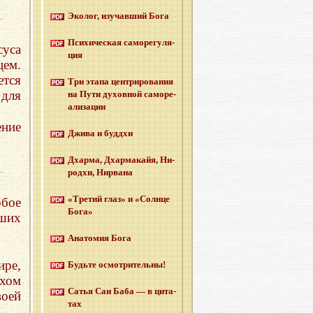
Эко­лог, изу­чав­ший Бога
Пси­хи­че­ская са­мо­ре­гу­ля­
суса
ция
цем.
ется
Три этапа цен­три­ро­ва­ния
для
на Пути ду­хов­ной са­мо­ре­
а­ли­за­ции
ение
Джива и буд­дхи
Дхар­ма, Дхар­ма­кайя, Ни­
род­хи, Нир­ва­на
«Тре­тий глаз» и «Солн­це
бое
Бога»
ших
Ана­то­мия Бога
ире,
Будь­те осмот­ри­тель­ны!
ухом
Сатья Саи Баба — в ци­та­
воей
тах