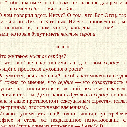
ят!", ибо она имеет особо важное значение для реализ
и — в самих себе — Учения Бога.
О чём говорил здесь Иисус? О том, что Бог-Отец, так
 и Святой Дух, о Которых Иисус проповедовал, м
ь познаны и, в том числе, увидены — кем? — т
ьми, которые будут иметь
чистые сердца.
* * *
Что же такое:
чистое сердце?
И что вообще надо понимать под словом
сердце,
ко
ь идёт о процессах духовного роста?
Разумеется, речь здесь идёт не об анатомическом сердц
И ложно то мнение, что
сердце
— это совокупность 
кущих нас инстинктов и эмоций, включая сексуал
чения и страсти. Деятельность
духовного сердца
вообще
зана и даже противостоит сексуальным страстям (сил
центричным, эгоистичным влечениям).
Можно упомянуть ещё одно иногда употребляе
рфное и столь же неадекватное использование с
дце:
ум (лишь один из примеров — Деян 5:3).