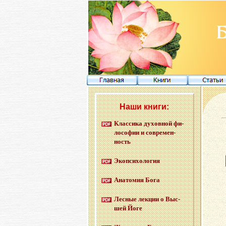
Наши книги:
Клас­си­ка ду­хов­ной фи­
ло­со­фии и со­вре­мен­
ность
Эко­пси­хо­ло­гия
Ана­то­мия Бога
Лес­ные лек­ции о Выс­
шей Йоге