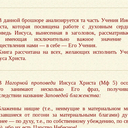
В данной брошюре анализируется та часть Учения Ии
ста, которая посвящена работе с духовным серд
оведь Иисуса, вынесенная в заголовок, рассматрива
к имеющая исключительно важное значение 
ществления нами — в себе — Его Учения.
Книга рассчитана на всех, желающих исполнить Уч
уса Христа.
В
Нагорной проповеди
Иисуса Христа (Мф 5) осо
сто занимают несколько Его фраз, получив
следствии название
Заповедей блаженства:
Блаженны нищие (т.е., неимущие в материальном м
азавшиеся от погони за материальными благами) д
чнее — по духу, т.е., по собственному убеждению, по с
), ибо их есть Царство Небесное!