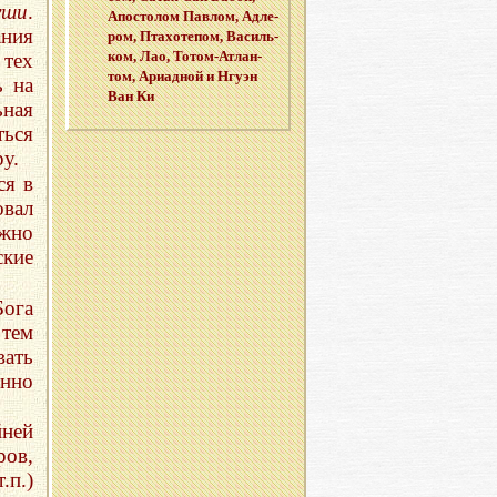
уши
.
Апо­сто­лом Пав­лом, Ад­ле­
ания
ром, Пта­хо­те­пом, Ва­силь­
ком, Лао, То­том-Ат­лан­
тех
том, Ари­ад­ной и Нгуэн
ь на
Ван Ки
ьная
ться
у.
ся в
овал
ожно
кие
ога
 тем
вать
енно
ней
ров,
.п.)