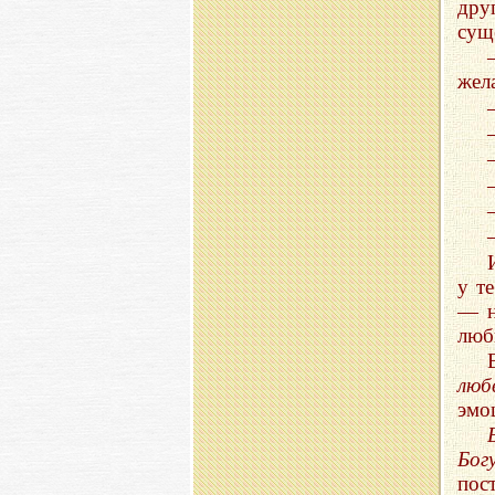
дру
сущ
жела
у т
— н
люб
люб
эмо
Богу
пос