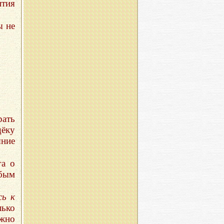
тия
ы не
рать
щёку
яние
га о
убым
сь к
лько
ожно