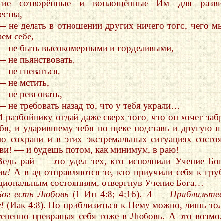
гие сотворённые и воплощённые Им для разви
ества,
— не делать в отношении других ничего того, чего м
ем себе,
— не быть высокомерными и горделивыми,
— не пьянствовать,
— не гневаться,
— не мстить,
— не ревновать,
— не требовать назад то, что у тебя украли…
И разбойнику отдай даже сверх того, что он хочет заб
ебя, и ударившему тебя по щеке подставь и другую 
о сохрани и в этих экстремальных ситуациях состо
ви! — и будешь потом, как минимум, в раю!
Ведь рай — это удел тех, кто исполнили Учение Бо
ви!
А в ад отправляются те, кто приучили себя к гр
циональным состояниям, отвергнув Учение Бога…
Бог есть Любовь
(1 Ин 4:8; 4:16). И —
Приблизьте
!
(Иак 4:8). Но приблизиться к Нему можно, лишь то
тепенно превращая себя тоже в Любовь. А это возм