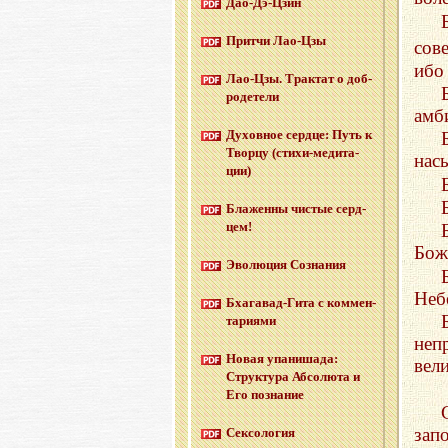
Дао-Дэ-Цзин
Прит­чи Лао-Цзы
сов
ибо
Лао-Цзы. Трак­тат о доб­
ро­де­те­ли
амб
Ду­хов­ное серд­це: Путь к
Твор­цу (сти­хи-ме­ди­та­
нас
ции)
Бла­жен­ны чи­стые серд­
цем!
Бож
Эво­лю­ция Со­зна­ния
Неб
Бха­га­вад-Ги­та с ком­мен­
та­ри­я­ми
неп
Новая упа­ни­ша­да:
вел
Струк­ту­ра Аб­со­лю­та и
Его по­зна­ние
зап
Сек­со­ло­гия