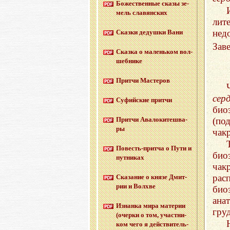
Бо­же­ствен­ные сказы зе­
мель сла­вян­ских
лит
нед
Сказ­ки де­душ­ки Вани
Заве
Сказ­ка о ма­лень­ком вол­
шеб­ни­ке
Прит­чи Ма­сте­ров
серд
Су­фий­ские прит­чи
био
(по
Прит­чи Ава­ло­ки­те­шва­
ры
чак
По­весть-прит­ча о Пути и
био
пут­ни­ках
чак
ра
Ска­за­ние о князе Дмит­
рии и Волх­ве
био
ана
Из­нан­ка мира ма­те­рии
гру
(очер­ки о том, участ­ни­
ком чего я дей­стви­тель­