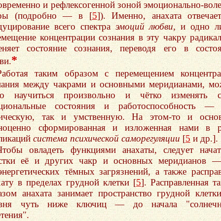
овременно и рефлексогенной зоной эмоционально-вол
ры (подробно — в [
5
]). Именно, анахата отвечае
дуцирование всего спектра
эмоций любви,
и одно л
емещение концентрации сознания в эту чакру радика
еняет состояние сознания, переводя его в состо
*
ви.
Работая таким образом с перемещением концентр
нания между чакрами и основными меридианами, м
ко научиться произвольно и чётко изменять с
циональные состояния и работоспособность — 
ическую, так и умственную. На этом-то и основ
ноценно сформированная и изложенная нами в р
ликаций
система психической саморегуляции
[
5
и др.].
Чтобы овладеть функциями анахаты, следует нача
стки её и других чакр и основных меридианов —
энергетических тёмных загрязнений, а также распра
хату в пределах грудной клетки [
5
]. Расправленная т
азом анахата занимает пространство грудной клетк
вня чуть ниже ключиц — до начала "солнечн
тения".