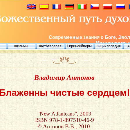
Современные знания о Боге, Эвол
Методология 
Владимир Антонов
Блаженны чистые сердцем!
“New Atlanteans”, 2009
ISBN 978-1-897510-46-9
© Антонов В.В., 2010.