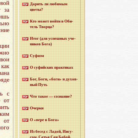
евой
Да­рить ли лю­би­мым
т за
цветы?
ишь
Кто может войти в Оби­
льно
тель Твор­ца?
яние
Итог (для успеш­ных уче­
ни­ков Бога)
ации
ожно
Су­физм
вои
как
О су­фий­ских прак­ти­ках
ана
яде
Бог, Боги, «боги» и ду­хов­
ный Путь
ть с
Что такое — со­зна­ние?
 от
вить
Очер­ки
аким
и от
О «вере в Бога»
ого
Из бесед с Ладой, Иису­
сом, Сатья Саи Бабой,