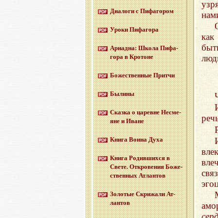
узр
Диа­ло­ги с Пи­фа­го­ром
нам
Уроки Пи­фа­го­ра
как
быт
Ари­ад­на: Школа Пи­фа­
люд
го­ра в Кро­тоне
Бо­же­ствен­ные Прит­чи
Бы­ли­ны
Сказ­ка о ца­ревне Несме­
реч
яне и Иване
Книга Воина Духа
вле
Книга Ро­див­ших­ся в
вле
Свете. От­кро­ве­ния Бо­же­
свя
ствен­ных Ат­лан­тов
эго
Зо­ло­тые Cкри­жа­ли Ат­
лан­тов
амо
сер