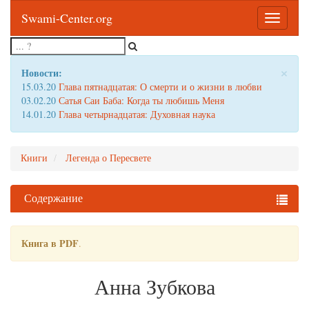
Swami-Center.org
Toggle
navigatio
×
Новости:
15.03.20
Глава пятнадцатая: О смерти и о жизни в любви
03.02.20
Сатья Саи Баба: Когда ты любишь Меня
14.01.20
Глава четырнадцатая: Духовная наука
Книги
Легенда о Пересвете
Содержание
Книга в PDF
.
Анна Зубкова