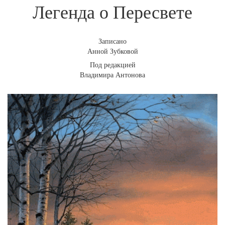
Легенда о Пересвете
Записано
Анной Зубковой
Под редакцией
Владимира Антонова