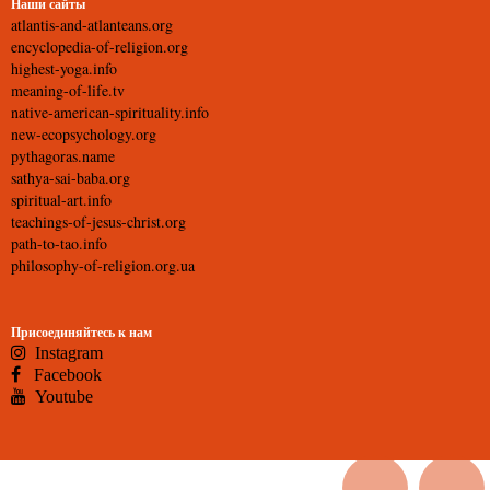
Наши сайты
atlantis-and-atlanteans.org
encyclopedia-of-religion.org
highest-yoga.info
meaning-of-life.tv
native-american-spirituality.info
new-ecopsychology.org
pythagoras.name
sathya-sai-baba.org
spiritual-art.info
teachings-of-jesus-christ.org
path-to-tao.info
philosophy-of-religion.org.ua
Присоединяйтесь к нам
Instagram
Facebook
Youtube