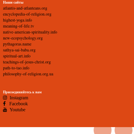
Наши сайты
atlantis-and-atlanteans.org
encyclopedia-of-religion.org
highest-yoga.info
meaning-of-life.tv
native-american-spirituality.info
new-ecopsychology.org
pythagoras.name
sathya-sai-baba.org
spiritual-art.info
teachings-of-jesus-christ.org
path-to-tao.info
philosophy-of-religion.org.ua
Присоединяйтесь к нам
Instagram
Facebook
Youtube