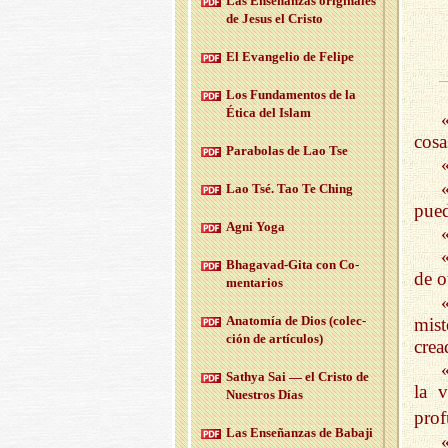
Las En­se­nan­zas ori­gi­na­les
de Jesus el Cris­to
El Evan­ge­lio de Fe­li­pe
Los Fun­da­men­tos de la
Ética del Islam
cosa
Pa­ra­bo­las de Lao Tse
Lao Tsé. Tao Te Ching
pued
Agni Yoga
Bha­ga­vad-Gi­ta con Co­
de o
men­ta­rios
Anato­mía de Dios (co­lec­
mist
ción de ar­tícu­los)
crea
Sath­ya Sai — el Cris­to de
la 
Nues­tros Días
prof
Las En­se­ñan­zas de Ba­ba­ji