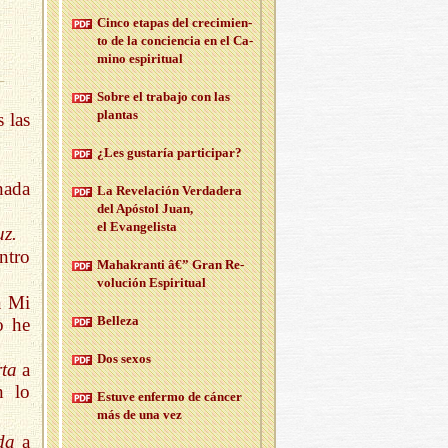
Cinco eta­pas del cre­ci­mien­
to de la con­cien­cia en el Ca­
mino es­pi­ri­tual
Sobre el tra­ba­jo con las
plan­tas
 las
¿Les gus­ta­ría par­ti­ci­par?
ada
La Re­ve­la­ción Ver­da­de­ra
del Após­tol Juan,
el Evan­ge­lis­ta
uz.
ntro
Maha­kran­ti â€” Gran Re­
vo­lu­ción Es­pi­ri­tual
á Mi
Be­lle­za
 he
Dos sexos
rta
a
 lo
Es­tu­ve en­fer­mo de cán­cer
más de una vez
da
a