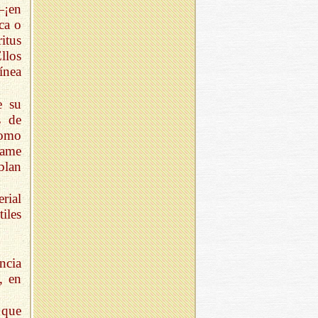
—¡en
ca o
itus
Ellos
ínea
e su
s de
como
tame
blan
rial
iles
ncia
, en
 que