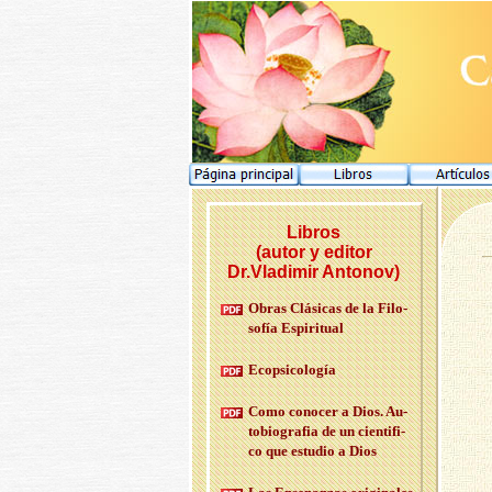
Libros
(autor y editor
Dr.Vladimir Antonov)
Obras Clá­si­cas de la Fi­lo­
so­fía Es­pi­ri­tual
Eco­psi­co­lo­gía
Como co­no­cer a Dios. Au­
to­bio­gra­fia de un cien­ti­fi­
co que es­tu­dio a Dios