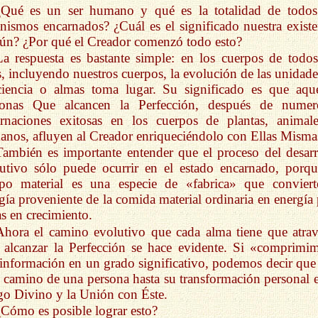
¿Qué es un ser humano y qué es la totalidad de todos
nismos encarnados? ¿Cuál es el significado nuestra existe
n? ¿Por qué el Creador comenzó todo esto?
La respuesta es bastante simple: en los cuerpos de todos
s, incluyendo nuestros cuerpos, la evolución de las unidade
iencia o almas toma lugar. Su significado es que aque
sonas Que alcancen la Perfección, después de numer
arnaciones exitosas en los cuerpos de plantas, animal
nos, afluyen al Creador enriqueciéndolo con Ellas Misma
También es importante entender que el proceso del desarr
utivo sólo puede ocurrir en el estado encarnado, porqu
rpo material es una especie de «fabrica» que conviert
gía proveniente de la comida material ordinaria en energía 
s en crecimiento.
Ahora el camino evolutivo que cada alma tiene que atrav
 alcanzar la Perfección se hace evidente. Si «comprimi
 información en un grado significativo, podemos decir que 
l camino de una persona hasta su transformación personal e
o Divino y la Unión con Éste.
¿Cómo es posible lograr esto?