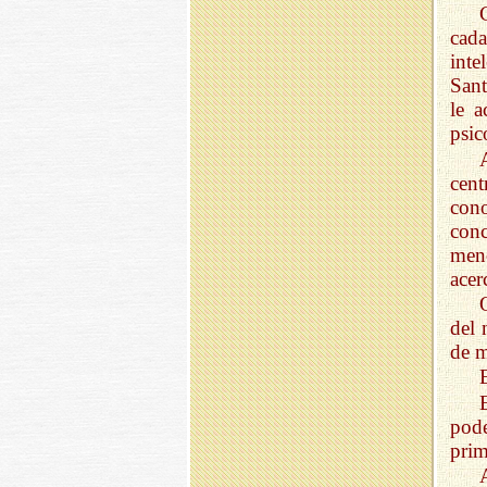
cada
inte
Sant
le a
psic
cen
con
conc
menc
acer
del 
de m
pode
prim