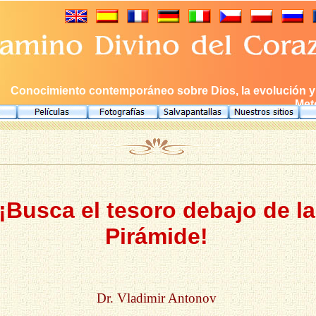
Conocimiento contemporáneo sobre Dios, la evolución y e
Meto
¡Busca el tesoro debajo de la
Pirámide!
Dr. Vladimir Antonov