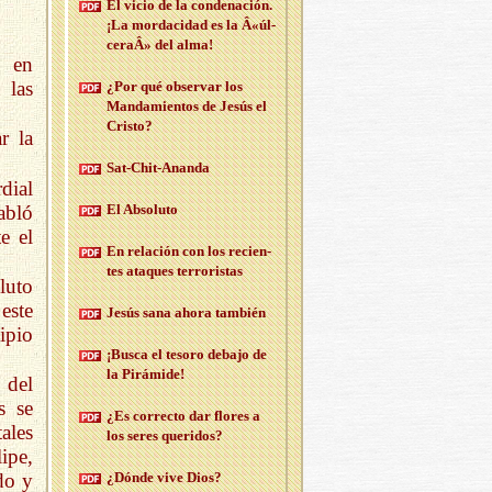
El vicio de la con­de­na­ción.
¡La mor­da­ci­dad es la Â«úl­
ce­raÂ» del alma!
, en
 las
¿Por qué ob­ser­var los
Man­da­mien­tos de Jesús el
Cris­to?
r la
Sat-Chit-Anan­da
dial
abló
El Ab­so­lu­to
e el
En re­la­ción con los re­cien­
tes ata­ques te­rro­ris­tas
luto
este
Jesús sana ahora tam­bién
ipio
¡Busca el te­so­ro de­ba­jo de
la Pi­rá­mi­de!
 del
s se
¿Es co­rrec­to dar flo­res a
ales
los seres que­ri­dos?
ipe,
¿Dónde vive Dios?
do y