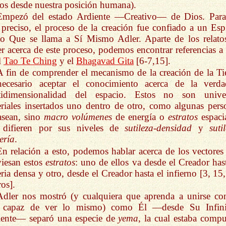
s desde nuestra posición humana).
Empezó del estado Ardiente —Creativo— de Dios. Para
preciso, el proceso de la creación fue confiado a un Espí
o Que se llama a Sí Mismo Adler. Aparte de los relato
r acerca de este proceso, podemos encontrar referencias a 
l
Tao Te Ching
y el
Bhagavad Gita
[6-7,15].
A fin de comprender el mecanismo de la creación de la Tie
necesario aceptar el conocimiento acerca de la verda
tidimensionalidad del espacio. Estos no son unive
riales insertados uno dentro de otro, como algunas pers
asean, sino
macro volúmenes
de energía o
estratos
espacia
 difieren por sus niveles de
sutileza-densidad
y
suti
ería
.
En relación a esto, podemos hablar acerca de los vectores
viesan estos
estratos
: uno de ellos va desde el Creador hast
ria densa y otro, desde el Creador hasta el infierno [3, 15,
ros].
Adler nos mostró (y cualquiera que aprenda a unirse co
á capaz de ver lo mismo) como Él —desde Su Infin
iente— separó una especie de
yema
, la cual estaba compu