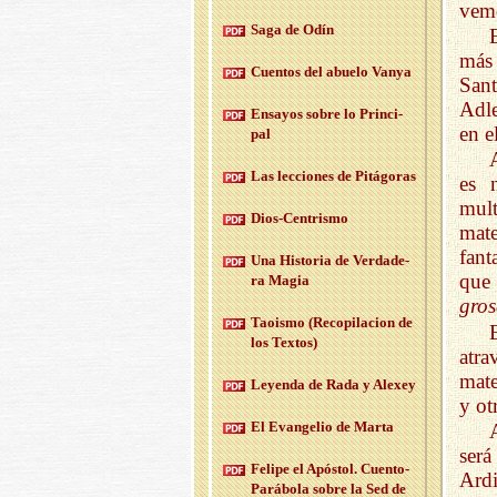
vemo
Saga de Odín
más 
Cuen­tos del abue­lo Vanya
Sant
Adle
En­sa­yos sobre lo Prin­ci­
en e
pal
Las lec­cio­nes de Pi­tá­go­ras
es 
mul
Dios-Cen­tris­mo
mate
fant
Una His­to­ria de Ver­da­de­
que
ra Magia
gros
Taois­mo (Re­co­pi­la­cion de
los Tex­tos)
atra
mate
Le­yen­da de Rada y Ale­xey
y ot
El Evan­ge­lio de Marta
ser
Fe­li­pe el Após­tol. Cuen­to-
Ard
Pa­rá­bo­la sobre la Sed de