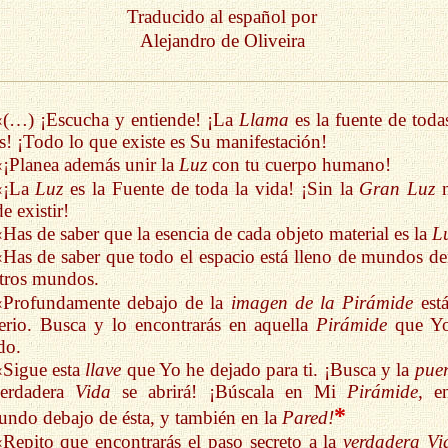
Traducido al español por
Alejandro de Oliveira
«(…) ¡Escucha y entiende! ¡La
Llama
es la fuente de todas
s! ¡Todo lo que existe es Su manifestación!
«¡Planea además unir la
Luz
con tu cuerpo humano!
«¡La
Luz
es la Fuente de toda la vida! ¡Sin la
Gran Luz
n
e existir!
«Has de saber que la esencia de cada objeto material es la
L
«Has de saber que todo el espacio está lleno de mundos de
tros mundos.
«Profundamente debajo de la
imagen de la Pirámide
est
erio. Busca y lo encontrarás en aquella
Pirámide
que Yo
do.
«Sigue esta
llave
que Yo he dejado para ti. ¡Busca y la
pue
verdadera
Vida
se abrirá! ¡Búscala en Mi
Pirámide,
en
*
undo debajo de ésta, y también en la
Pared!
«Repito que encontrarás el paso secreto a la
verdadera Vi