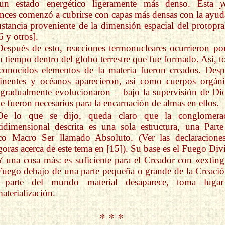
un estado energético ligeramente más denso. Esta
y
nces comenzó a cubrirse con capas más densas con la ayud
ustancia proveniente de la dimensión espacial del protoprak
6 y otros].
Después de esto, reacciones termonucleares ocurrieron po
o tiempo dentro del globo terrestre que fue formado. Así, t
conocidos elementos de la materia fueron creados. Desp
inentes y océanos aparecieron, así como cuerpos orgáni
 gradualmente evolucionaron —bajo la supervisión de D
e fueron necesarios para la encarnación de almas en ellos.
De lo que se dijo, queda claro que la conglomera
idimensional descrita es una sola estructura, una Parte
co Macro Ser llamado Absoluto. (Ver las declaracione
goras acerca de este tema en [15]). Su base es el Fuego Div
Y una cosa más: es suficiente para el Creador con «exting
uego debajo de una parte pequeña o grande de la Creació
a parte del mundo material desaparece, toma luga
aterialización.
* * *