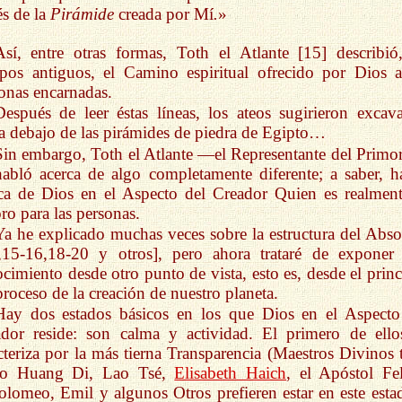
és de la
Pirámide
creada por Mí
.
»
Así, entre otras formas, Toth el Atlante [15] describió
pos antiguos, el Camino espiritual ofrecido por Dios a
onas encarnadas.
Después de leer éstas líneas, los ateos sugirieron excava
a debajo de las pirámides de piedra de Egipto…
Sin embargo, Toth el Atlante —el Representante del Primor
bló acerca de algo completamente diferente; a saber, h
ca de Dios en el Aspecto del Creador Quien es realment
ro para las personas.
Ya he explicado muchas veces sobre la estructura del Abso
,15-16,18-20 y otros], pero ahora trataré de exponer 
cimiento desde otro punto de vista, esto es, desde el princ
proceso de la creación de nuestro planeta.
Hay dos estados básicos en los que Dios en el Aspecto
dor reside: son calma y actividad. El primero de ello
cteriza por la más tierna Transparencia (Maestros Divinos t
o Huang Di, Lao Tsé,
Elisabeth Haich
, el Apóstol Fel
olomeo, Emil y algunos Otros prefieren estar en este esta