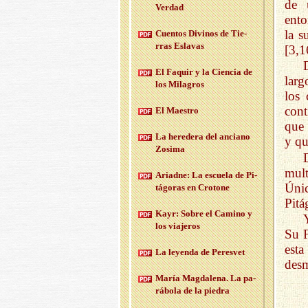
de 
Ver­dad
ento
la s
Cuen­tos Di­vi­nos de Tie­
rras Es­la­vas
[3,1
El Fa­quir y la Cien­cia de
larg
los Mi­la­gros
los 
cont
El Maes­tro
que
La he­re­de­ra del an­ciano
y qu
Zo­si­ma
mult
Ariad­ne: La es­cue­la de Pi­
Úni
tá­go­ras en Cro­to­ne
Pitá
Kayr: Sobre el Ca­mino y
los via­je­ros
Su F
est
La le­yen­da de Pe­res­vet
desm
María Mag­da­le­na. La pa­
rá­bo­la de la pie­dra