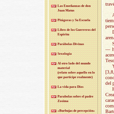
trav
Las En­se­ñan­zas de don
Juan Matus
tiem
Pi­tá­go­ras y Su Es­cue­la
pers
Libro de los Gue­rre­ros del
Es­pi­ri­tu
aren
Pa­rá­bo­las Di­vi­nas
— ha
Se­xo­lo­gia
acer
Teso
Al otro lado del mundo
ma­te­rial
[3,8
(re­la­to sobre aque­llo en lo
cono
que par­ti­ci­pe real­men­te)
del 
La vida para Dios
Crea
Pa­ra­bo­las sobre el padre
cara
Zo­si­ma
com
«Bur­bu­jas de per­cep­ción»
Bart