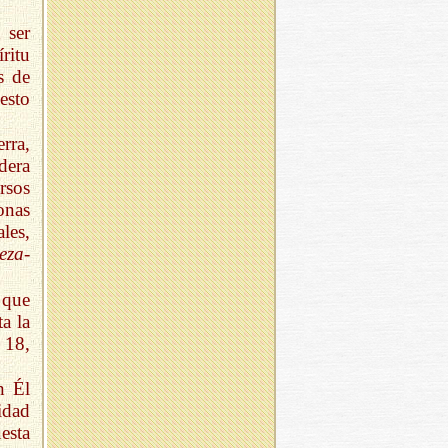
 ser
ritu
s de
esto
rra,
dera
rsos
onas
les,
leza-
 que
a la
 18,
n Él
idad
esta