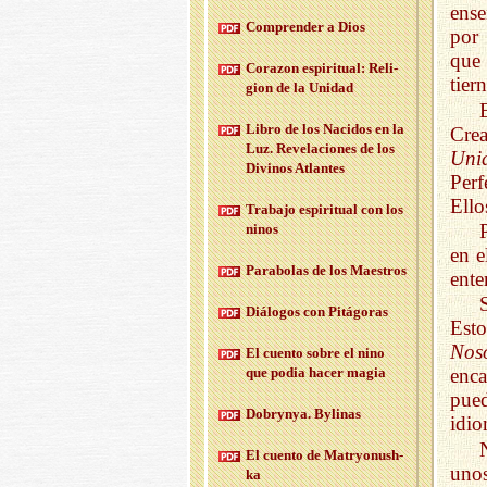
ense
Com­pren­der a Dios
por 
que 
Co­ra­zon es­pi­ri­tual: Re­li­
tier
gion de la Uni­dad
Libro de los Na­ci­dos en la
Crea
Luz. Re­ve­la­cio­nes de los
Uni
Di­vi­nos Atlan­tes
Perf
Ello
Tra­ba­jo es­pi­ri­tual con los
ninos
en e
Pa­ra­bo­las de los Maes­tros
ente
Diá­lo­gos con Pi­tá­go­ras
Esto
Noso
El cuen­to sobre el nino
que podia hacer magia
enca
pue
Do­bryn­ya. By­li­nas
idi
El cuen­to de Ma­tr­yo­nush­
unos
ka