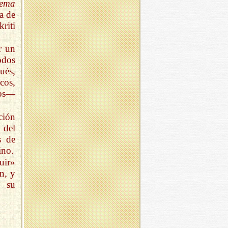
ema
a de
riti
r un
odos
ués,
cos,
ios—
ción
 del
s de
ino.
uir»
n, y
r su