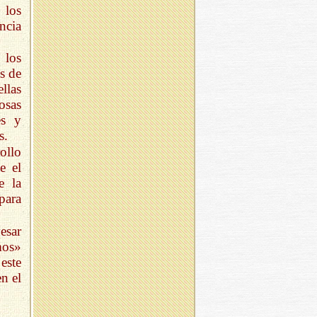
 los
ncia
 los
s de
llas
osas
es y
s.
ollo
e el
e la
para
esar
mos»
este
n el