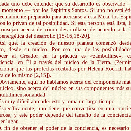
Cada uno debe entender que su desarrollo es observado 
 momento!— por los Espíritus Santos. Si uno no está éti
lectualmente preparado para acercarse a esta Meta, los Espír
os lo privan de tal posibilidad. Si esta persona está lista, 
consejan acerca de cómo desarrollarse de acuerdo a la l
oenergética del desarrollo [15-16,18-20].
Así que, la creación de nuestro planeta comenzó desd
tro, desde su núcleo. Por eso una de las posibilidade
ocer al Creador en la práctica es «zambullirse», 
iencia, en Él a través del núcleo de la Tierra. (Permí
ionar que las profecías recibidas por Helena Roerich ha
ca de lo mismo [2,15]).
Obviamente, aquí no hablamos acerca del componente mate
núcleo, sino acerca del núcleo en sus componentes más sut
ultidimensionalidad.
Es muy difícil aprender esto y toma un largo tiempo.
Específicamente, uno tiene que convertirse en una concie
rosa, y este poder depende del tamaño de la conciencia
er lugar.
A fin de obtener el poder de la conciencia, es necesario