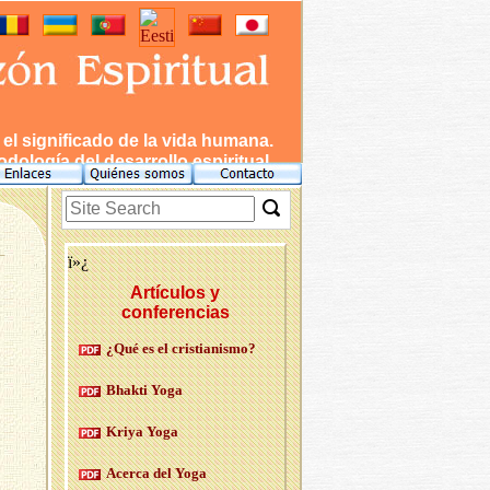
l significado de la vida humana.
dología del desarrollo espiritual.
ï»¿
Artículos y
conferencias
¿Qué es el cris­tia­nis­mo?
Bhak­ti Yoga
Kriya Yoga
Acer­ca del Yoga