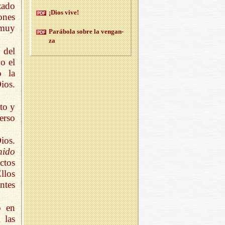
zado
¡Dios vive!
ones
 muy
Pa­rá­bo­la sobre la ven­gan­
za
 del
o el
 la
ios.
to y
erso
ios.
nido
ctos
llos
ntes
ó en
 las