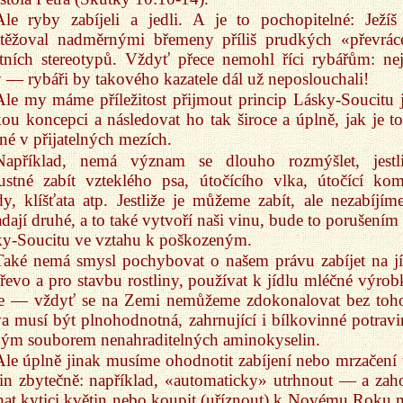
Ale ryby zabíjeli a jedli. A je to pochopitelné: Ježíš 
atěžoval nadměrnými břemeny příliš prudkých «převrác
tních stereotypů. Vždyť přece nemohl říci rybářům: nej
 — rybáři by takového kazatele dál už neposlouchali!
Ale my máme příležitost přijmout princip Lásky-Soucitu 
kou koncepci a následovat ho tak široce a úplně, jak je to
é v přijatelných mezích.
Například, nemá význam se dlouho rozmýšlet, jestl
ustné zabít vzteklého psa, útočícího vlka, útočící kom
y, klíšťata atp. Jestliže je můžeme zabít, ale nezabíjí
dají druhé, a to také vytvoří naši vinu, bude to porušením 
y-Soucitu ve vztahu k poškozeným.
Také nemá smysl pochybovat o našem právu zabíjet na jí
řevo a pro stavbu rostliny, používat k jídlu mléčné výrob
ce — vždyť se na Zemi nemůžeme zdokonalovat bez toh
va musí být plnohodnotná, zahrnující i bílkovinné potravi
ým souborem nenahraditelných aminokyselin.
Ale úplně jinak musíme ohodnotit zabíjení nebo mrzačení 
lin zbytečně: například, «automaticky» utrhnout — a zaho
hat kytici květin nebo koupit (uříznout) k Novému Roku 