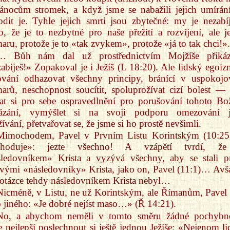
ánocům stromek, a když jsme se nabažili jejich umírá
dit je. Tyhle jejich smrti jsou zbytečné: my je nezabí
o, že je to nezbytné pro naše přežití a rozvíjení, ale j
aru, protože je to «tak zvykem», protože «já to tak chci!».
… Bůh nám dal už prostřednictvím Mojžíše přikáz
abiješ!» Zopakoval je i Ježíš (L 18:20). Ale lidský egoiz
lování odhazovat všechny principy, bránící v uspokojo
arů, neschopnost soucítit, spoluprožívat cizí bolest — 
at si pro sebe ospravedlnění pro porušování tohoto Bo
kázání, vymýšlet si na svoji podporu omezování 
ívání, přetvařovat se, že jsme si ho prostě nevšimli.
Mimochodem, Pavel v Prvním Listu Korintským (10:25
zhoduje»: jezte všechno! A vzápětí tvrdí, že
sledovníkem» Krista a vyzývá všechny, aby se stali p
vými «následovníky» Krista, jako on, Pavel (11:1)… Avš
 otázce tehdy následovníkem Krista nebyl…
Nicméně, v Listu, ne už Korintským, ale Římanům, Pavel 
 jiného: «Je dobré nejíst maso…» (Ř 14:21).
No, a abychom neměli v tomto směru žádné pochybno
 nejlepší poslechnout si ještě jednou Ježíše: «Nejenom li