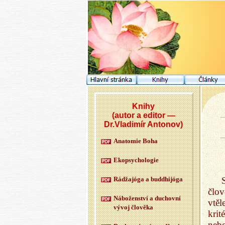
Knihy
(autor a editor —
Dr.Vladimír Antonov)
Ana­to­mie Boha
Ekopsy­cho­lo­gie
Rádžajóga a budd­hijóga
člo
Ná­bo­žen­ství a du­chov­ní
vtě
vývoj člo­vě­ka
krit
nebo