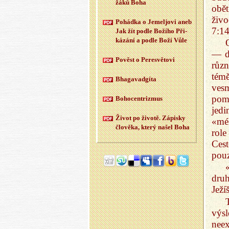
žáků Boha
obě
živ
Po­hád­ka o Je­meljo­vi aneb
7:14
Jak žít podle Bo­ží­ho Při­
ká­zá­ní a podle Boží Vůle
— d
Po­věst o Pe­re­svě­to­vi
různ
tém
Bha­ga­vad­gí­ta
ves
pom
Bo­ho­cen­t­rizmus
jedi
Život po ži­vo­tě. Zá­pis­ky
«mé
člo­vě­ka, který našel Boha
role
Cest
pou
druh
Ježí
výs
neex