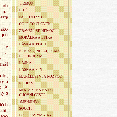
TI­ZMUS
lidi
LIDÉ
ení»
ezte
PA­TRI­O­TI­ZMUS
CO JE TO ČLO­VĚK
jako
ZBA­VE­NÍ SE NE­MO­CÍ
 jen
MO­RÁL­KA A ETIKA
LÁSKA K BOHU
i je
NE­KRAĎ, NELŽI, PO­MÁ­
áry,
HEJ DRU­HÝM!
me —
LÁSKA
naší
LÁSKA A SEX
dlo,
MAN­ŽEL­STVÍ A ROZ­VOD
ky a
NU­DI­ZMUS
o. A
MUŽ A ŽENA NA DU­
ny s
CHOV­NÍ CESTĚ
«MEN­ŠI­NY»
těch
SOU­CIT
dit,
BOJ SE SVÝM «JÁ»
nebo