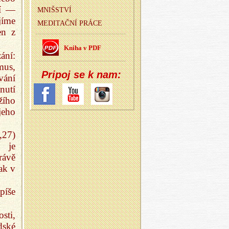
ní —
MNIŠ­STVÍ
jíme
ME­DI­TAČ­NÍ PRÁCE
en z
Kniha v PDF
ání:
mus,
Pri­poj se k nam:
vání
nutí
žího
jeho
,27)
 je
rávě
ak v
píše
sti,
dské