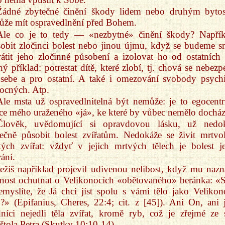
Žádné zbytečné činění škody lidem nebo druhým byto
že mít ospravedlnění před Bohem.
Ale co je to tedy — «nezbytné» činění škody? Napřík
obit zločinci bolest nebo jinou újmu, když se budeme sn
átit jeho zločinné působení a izolovat ho od ostatních l
ý příklad: potrestat dítě, které zlobí, tj. chová se nebezp
 sebe a pro ostatní. A také i omezování svobody psych
ocných. Atp.
Ale msta už ospravedlnitelná být nemůže: je to egocentr
ce mého uraženého «já», ke které by vůbec nemělo docház
Člověk, uvědomující si opravdovou lásku, už nedo
ečně působit bolest zvířatům. Nedokáže se živit mrtvo
tých zvířat: vždyť v jejich mrtvých tělech je bolest je
ání.
Ježíš například projevil udivenou nelibost, když mu nazna
nost ochutnat o Velikonocích «obětovaného» beránka: «
emyslíte, že Já chci jíst spolu s vámi tělo jako Velikon
o?» (Epifanius, Cheres, 22:4; cit. z [45]). Ani On, ani 
níci nejedli těla zvířat, kromě ryb, což je zřejmé ze 
tola Petra (Skutky 10:10-14).