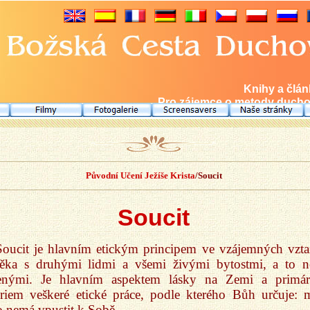
Knihy a člá
Pro zájemce o metody duchov
Původní Učení Ježíše Krista
/Soucit
Soucit
Soucit je hlavním etickým principem ve vzájemných vzta
věka s druhými lidmi a všemi živými bytostmi, a to n
lenými. Je hlavním aspektem lásky na Zemi a primá
ériem veškeré etické práce, podle kterého Bůh určuje: m
 nemá vpustit k Sobě.