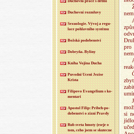
Du­chov­ní práce s dětmi
Du­chov­ní roz­mlu­vy
nemů
Se­xu­o­lo­gie. Vývoj a re­gu­
způs
la­ce po­hlav­ní­ho sys­té­mu
odvr
Druh
Bož­ská po­do­ben­ství
pro
Dobryňa. By­li­ny
nem
Kniha Vo­jí­na Ducha
reak
Puvod­ni Uceni Je­zi­se
zbyt
Kris­ta
zabi
Fi­li­po­vo Evan­ge­li­um s ko­
umír
men­ta­ri
mož
Apo­stol Filip: Pri­beh-po­
si n
do­ben­st­vi o zizni Prav­dy
jídl
Rub sveta hmoty (eseje o
učed
tom, ceho jsem se sku­tec­ne
Apoš