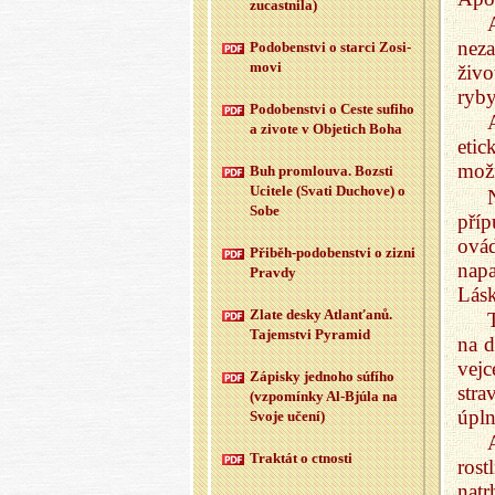
zu­cast­ni­la)
nez
Po­do­ben­st­vi o star­ci Zo­si­
mo­vi
živo
ryby
Po­do­ben­st­vi o Ceste su­fi­ho
a zi­vo­te v Ob­je­tich Boha
etic
možn
Buh pro­mlou­va. Boz­sti
Uci­te­le (Svati Du­cho­ve) o
Sobe
příp
ovád
Při­běh-po­do­ben­st­vi o zizni
napa
Prav­dy
Lásk
Zlate desky At­la­n­ťa­nů.
Ta­jem­st­vi Py­ra­mid
na d
vej
Zá­pis­ky jed­no­ho sú­fí­ho
stra
(vzpo­mín­ky Al-Bj­úla na
úpln
Svoje učení)
Trak­tát o ctnos­ti
rost
natr