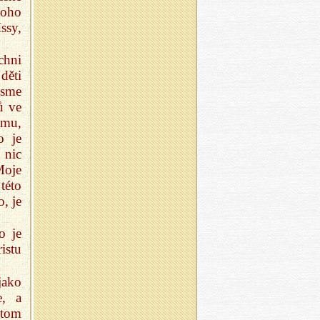
noho
ssy,
chni
děti
jsme
ů ve
mu,
o je
 nic
Moje
této
, je
o je
istu
jako
e, a
otom