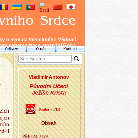
nky o evoluci Vesmírného Vědomí.
ní seberealizace, poznání Boha.
Vla­di­mir An­to­nov
Původní Učení
Ježíše Krista
Kniha v PDF
zích
ejen
Obsah
rním
á-li
PŘED­MLU­VA