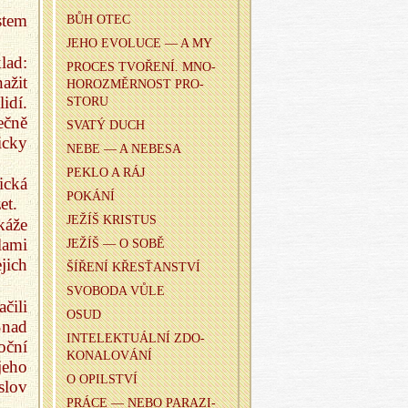
stem
BŮH OTEC
JEHO EVO­LU­CE — A MY
lad:
PRO­CES TVO­ŘE­NÍ. MNO­
ažit
HO­ROZ­MĚR­NOST PRO­
idí.
STO­RU
ečně
SVATÝ DUCH
icky
NEBE — A NE­BE­SA
PEKLO A RÁJ
ická
PO­KÁ­NÍ
et.
JEŽÍŠ KRIS­TUS
káže
lami
JEŽÍŠ — O SOBĚ
jich
ŠÍ­ŘE­NÍ KŘES­ŤAN­STVÍ
SVO­BO­DA VŮLE
čili
OSUD
Snad
IN­TE­LEK­TU­ÁL­NÍ ZDO­
oční
KO­NA­LO­VÁ­NÍ
jeho
O OPIL­STVÍ
slov
PRÁCE — NEBO PA­RA­ZI­