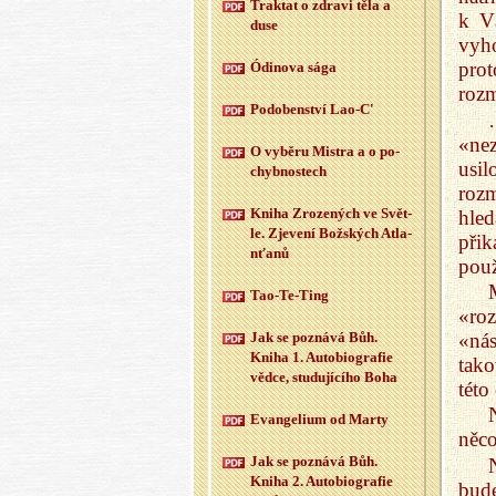
Trak­tat o zdra­vi těla a
k V
duse
vyho
prot
Ódi­no­va sága
rozm
Po­do­ben­ství Lao-C'
«nez
O vy­bě­ru Mi­s­tra a o po­
usi
chyb­nos­tech
rozm
Kniha Zro­ze­ných ve Svět­
hled
le. Zje­ve­ní Bož­ských At­la­
při
n­ťa­nů
použ
Tao-Te-Ting
«ro
«ná
Jak se po­zná­vá Bůh.
Kniha 1. Au­to­bi­o­gra­fie
tako
vědce, stu­du­jí­cí­ho Boha
této
Evan­ge­li­um od Marty
něco
Jak se po­zná­vá Bůh.
Kniha 2. Au­to­bi­o­gra­fie
bude