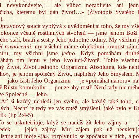
ti nevykonávejte,… ale vůbec nezabíjejte ani jed
očicha, kterému byl dán život!…» (Životopis Svatého I
).
Opravdový soucit vyplývá z uvědomění si toho, že my vši
okonce včetně rostlinných stvoření — jsme jenom Boží 
ého stáří, bratři a sestry Jeho jednotné rodiny. My všichni 
ěř
rovnocenní,
my všichni máme objektivní rovnost zájm
míru, my všichni jsme
jedno
. Když pomáhám druhé
áhám tím Jemu v jeho Evoluci-Životě. Tohle všechn
ný Život, Život Jednoho Organizmu Absolutna, kde není
ho», je jenom společný Život, naplněný Jeho Smyslem. 
 — jako části Jeho Organizmu — je «pomáhat nahoru» na 
ě Růstu komukoliv — pouze aby rostl! Není tady nic mého
ze Společné — Jeho.
«Ať si každý nehledí jen svého, ale každý také toho, c
ých. Nechť je tedy ve vás totéž smýšlení, jaké bylo v Kr
ši!» (Fp 2:4-5)
To se uskutečňuje, když se naučíš žít Jeho zájmy a — 
ledek — jejich zájmy. Můj zájem pak už neexistuj
istuje ani moje «já», rozplynulo se zpočátku v nich, a p