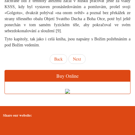
záchraně lidí z temnoty ateizmu začal v Rusku pracovat ještě za vlády
KSSS, kdy byl vystaven pronásledováním a pomluvám, prošel svoji
«Golgotu», dvakrát pobýval «na onom světě» a poznal bez překážek ze
strany tělesného obalu Objetí Svatého Ducha a Boha Otce, poté byl ještě
ponechán v tom samém fyzickém těle, aby pokračoval ve svém
sebezdokonalování a sloužení [9].
Tyto kapitoly, tak jako i celá kniha, jsou napsány s Božím požehnáním a
pod Božím vedením.
Back
Next
Buy Online
Share our website: