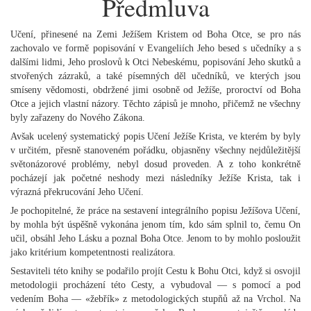
Předmluva
Učení, přinesené na Zemi Ježíšem Kristem od Boha Otce, se pro nás
zachovalo ve formě popisování v Evangeliích Jeho besed s učedníky a s
dalšími lidmi, Jeho proslovů k Otci Nebeskému, popisování Jeho skutků a
stvořených zázraků, a také písemných děl učedníků, ve kterých jsou
smíseny vědomosti, obdržené jimi osobně od Ježíše, proroctví od Boha
Otce a jejich vlastní názory. Těchto zápisů je mnoho, přičemž ne všechny
byly zařazeny do Nového Zákona.
Avšak ucelený systematický popis Učení Ježíše Krista, ve kterém by byly
v určitém, přesně stanoveném pořádku, objasněny všechny nejdůležitější
světonázorové problémy, nebyl dosud proveden. A z toho konkrétně
pocházejí jak početné neshody mezi následníky Ježíše Krista, tak i
výrazná překrucování Jeho Učení.
Je pochopitelné, že práce na sestavení integrálního popisu Ježíšova Učení,
by mohla být úspěšně vykonána jenom tím, kdo sám splnil to, čemu On
učil, obsáhl Jeho Lásku a poznal Boha Otce. Jenom to by mohlo posloužit
jako kritérium kompetentnosti realizátora.
Sestaviteli této knihy se podařilo projít Cestu k Bohu Otci, když si osvojil
metodologii procházení této Cesty, a vybudoval — s pomocí a pod
vedením Boha — «žebřík» z metodologických stupňů až na Vrchol. Na