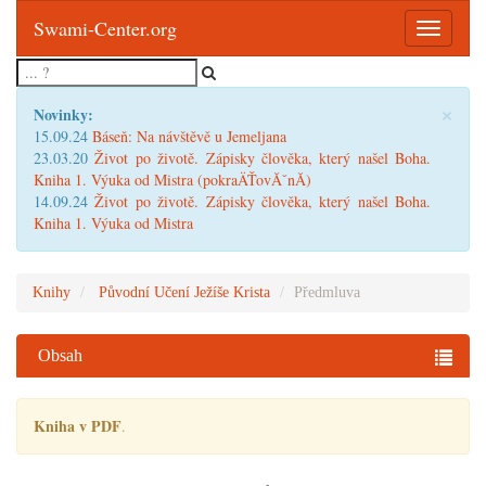
Swami-Center.org
Toggle
navigatio
×
Novinky:
15.09.24
Báseň: Na návštěvě u Jemeljana
23.03.20
Život po životě. Zápisky člověka, který našel Boha.
Kniha 1. Výuka od Mistra (pokraÄŤovĂˇnĂ­)
14.09.24
Život po životě. Zápisky člověka, který našel Boha.
Kniha 1. Výuka od Mistra
Knihy
Původní Učení Ježíše Krista
Předmluva
Obsah
Kniha v PDF
.