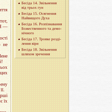
Бе­сі­да 14. Звіль­не­н­ня
від трьох гун
иття
Бе­сі­да 15. Ося­гне­н­ня
Най­ви­що­го Духа
тот,
Бе­сі­да 16. Роз­пі­зна­ва­н­ня
 Я —
Бо­же­ствен­но­го та де­мо­
ні­чно­го
ості
Бе­сі­да 17. Тро­я­ке роз­ді­
ле­н­ня віри
о не
Бе­сі­да 18. Звіль­не­н­ня
шля­хом зре­че­н­ня
Мене
і!
рьох
 цих
рену
її.
ірші
є їх