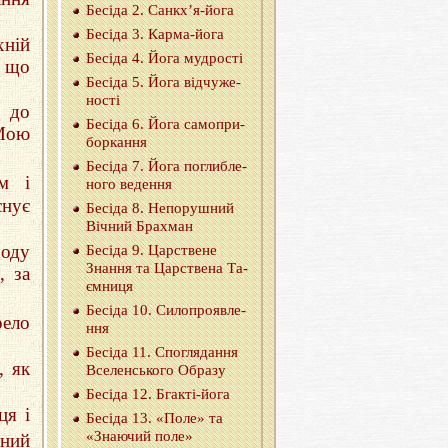
Бе­сі­да 2. Сан­кх’я-йо­га
Бе­сі­да 3. Кар­ма-йо­га
хній
Бе­сі­да 4. Йога му­дро­сті
, що
Бе­сі­да 5. Йога від­чу­же­
но­сті
е до
Бе­сі­да 6. Йога са­мо­при­
Мою
бор­ка­н­ня
Бе­сі­да 7. Йога по­гли­бле­
м і
но­го ве­де­н­ня
снує
Бе­сі­да 8. Не­по­ру­шний
Ві­чний Бра­хман
роду
Бе­сі­да 9. Цар­стве­не
Зна­н­ня тa Цар­стве­на Та­
, за
єм­ни­ця
Бе­сі­да 10. Си­ло­про­яв­ле­
ело
н­ня
Бе­сі­да 11. Спо­гля­да­н­ня
, як
Все­лен­сько­го Обра­зу
Бе­сі­да 12. Бга­кті-йо­га
ця і
Бе­сі­да 13. «Поле» та
«Зна­ю­чий поле»
чний