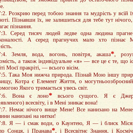
е.
7:2. Розкрию перед тобою знання та мудрість у всій ї
ноті. Пізнавши їх, не залишиться для тебе тут нічого
гає пізнання.
7:3. Серед тисяч людей ледве одна людина прагн
коналості. А серед прагнучих мало хто пізнає 
ість.
*
7:4. Земля, вода, вогонь, повітря, акаша
, розу
омість, а також індивідуальне «я» — все це є те, що і
іті Моєї пракріті, — всього вісім.
7:5. Така Моя нижча природа. Пізнай Мою іншу при
ищу, Котра є Елемент Життя, о могутньоозброєний
омогою Якого тримається увесь світ.
*
7:6. Вона є лоно
всього сущого. Я є Джер
явленого) всесвіту, і в Мені зникає вона!
7:7. Немає нічого вище Мене! Все нанизано на Мене
лини нанизані на нитки!
7:8. Я — і смак води, о Каунтею, Я — і блиск Міся
*
тло Сонця, і Пранава
, і Всесвітнє Знання, і Космі