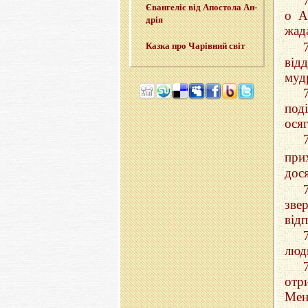
Єван­ге­ліє від Апо­сто­ла Ан­
о А
дрія
жада
Казка про Ча­рів­ний світ
від
мудр
под
ося
при
дос
зве
відп
люд
отр
Мен