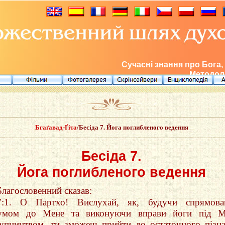
Сучасні знання про Бога,
Методоло
Бгаґавад-Ґіта
/Бесіда 7. Йога поглибленого ведення
Бесіда 7.
Йога поглибленого ведення
Благословенний сказав:
7:1. О Партхо! Вислухай, як, будучи спрямова
умом до Мене та виконуючи вправи йоги під М
тупництвом, ти зможеш прийти до остаточного пізн