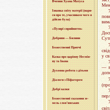
Вче­н­ня Хуана Ма­ту­са
Мен
Ізнан­ка світу ма­те­рії (на­ри­
си про те, уча­сни­ком чого я
пов
дій­сно була)
вима
«Пу­зи­рі сприйня­т­тя»
Дос
Сутн
До­бри­ня — Би­ли­ни
Бо­же­ствен­ні При­тчі
свід
у св
Казка про ца­рів­ну Не­смі­я­
ну та Івана
— в
Ду­хов­на ро­бо­та з ді­тьми
доп
Діа­ло­ги з Пі­фа­го­ром
(про
Добрі казки
пер
Бо­же­ствен­ні ска­за­н­ня зе­
мель слов’­ян­ських
сві