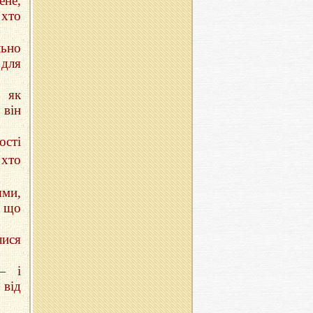
ене,
 хто
льно
 для
 як
 він
ості
хто
ями,
, що
лися
— і
 від