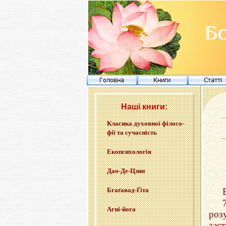
Наші книги:
Кла­си­ка ду­хов­ної фі­ло­со­
фії та су­ча­сність
Еко­пси­хо­ло­гія
Дао-Де-Цзин
Бга­ґа­вад-Ґі­та
Агні-йо­га
роз
зас