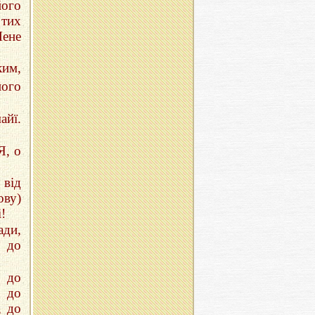
його
 тих
Мене
ким,
ного
айї.
Я, о
 від
ову)
!
ади,
ь до
 до
ь до
, до