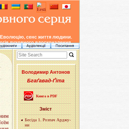
 Еволюцію, сенс життя людини.
гія духовного вдосконалення.
Во­ло­ди­мир Ан­то­нов
Бгаґавад-Ґіта
Книга в PDF
Зміст
ним
Бе­сі­да 1. Роз­пач Ар­джу­
оїм
ни
ання