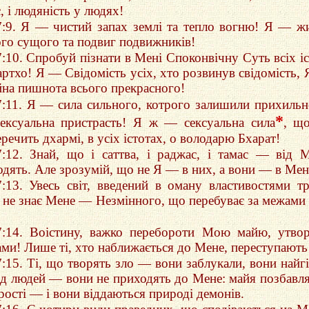
, і людяність у людях!
7:9. Я — чистий запах землі та тепло вогню! Я — ж
ого сущого та подвиг подвижників!
7:10. Спробуй пізнати в Мені Споконвічну Суть всіх іс
артхо! Я — Свідомість усіх, хто розвинув свідомість,
йна пишнота всього прекрасного!
7:11. Я — сила сильного, котрого залишили прихильн
*
сексуальна пристрасть! Я ж — сексуальна сила
, щ
речить дхармі, в усіх істотах, о володарю Бхарат!
7:12. Знай, що і саттва, і раджас, і тамас — від 
одять. Але зрозумій, що не Я — в них, а вони — в Мен
7:13. Увесь світ, введений в оману властивостями т
, не знає Мене — Незмінного, що перебуває за межами
7:14. Воістину, важко перебороти Мою майю, утво
ми! Лише ті, хто наближається до Мене, переступають 
7:15. Ті, що творять зло — вони заблукали, вони найг
ед людей — вони не приходять до Мене: майя позбавля
рості — і вони віддаються природі демонів.