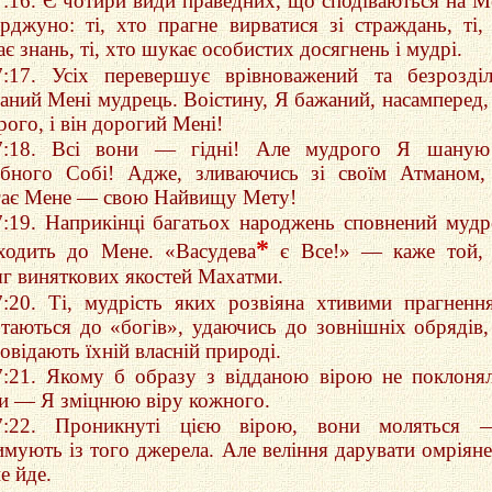
7:16. Є чотири види праведних, що сподіваються на М
рджуно: ті, хто прагне вирватися зі страждань, ті,
є знань, ті, хто шукає особистих досягнень і мудрі.
7:17. Усіх перевершує врівноважений та безрозді
даний Мені мудрець. Воістину, Я бажаний, насамперед,
ого, і він дорогий Мені!
7:18. Всі вони — гідні! Але мудрого Я шаную
ібного Собі! Адже, зливаючись зі своїм Атманом,
гає Мене — свою Найвищу Мету!
7:19. Наприкінці багатьох народжень сповнений мудр
*
ходить до Мене. «Васудева
є Все!» — каже той, 
яг виняткових якостей Махатми.
7:20. Ті, мудрість яких розвіяна хтивими прагненн
ртаються до «богів», удаючись до зовнішніх обрядів
овідають їхній власній природі.
7:21. Якому б образу з відданою вірою не поклоня
и — Я зміцнюю віру кожного.
7:22. Проникнуті цією вірою, вони моляться 
имують із того джерела. Але веління дарувати омріяне
е йде.