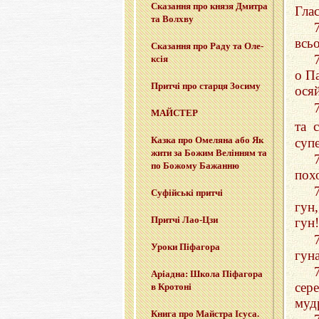
Ска­за­н­ня про князя Дми­тра
Глас
та Вол­хву
всь
Ска­за­н­ня про Раду та Оле­
ксія
о П
При­тчі про стар­ця Зо­си­му
ося
МАЙ­СТЕР
та 
Казка про Оме­ля­на або Як
супе
жити за Божим Ве­лі­н­ням та
по Бо­жо­му Ба­жан­ню
пох
Су­фій­ські при­тчі
гун
При­тчі Лао-Цзи
гун!
Уроки Пі­фа­го­ра
гуна
Арі­а­дна: Школа Пі­фа­го­ра
сер
в Кро­то­ні
муд
Книга про Май­стра Ісуса.