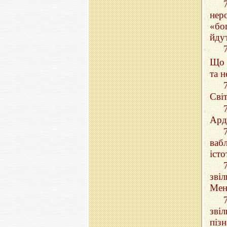
нер
«бо
йду
Що 
та 
Сві
Ард
вабл
іст
зві
Мен
зві
піз