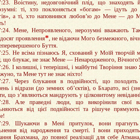
7:23. Воістину, недовговічний плід, що знаходять 
озумні: ті, хто поклоняється «богам» — ідуть до
гів», а ті, хто наповнився любов’ю до Мене — до 
ть!
7:24. Мене, Непроявленого, нерозумні вважають Та
*
досяг проявлення
, не відаючи Мого безмежного, віч
неперевершеного Буття.
7:25. Не всіма пізнаюсь Я, схований у Моїй творчій м
т, що блукає, не знає Мене — Ненародженого, Вічного!
7:26. І колишні, і теперішні, і майбутні Творіння знаю 
жуно, та Мене тут не знає ніхто!
7:27. Через блукання в подвійності, що походить
ень і відрази (до земних об’єктів), о Бхарато, всі (зн
оти, що з’являються мандрують у цілковитому невіданні
7:28. Але праведні люди, що викорінили свої в
льняються від цієї подвійності та рішуче прямуют
е!
7:29. Шукаючи в Мені притулок, вони прагнуть
льнення від народження та смерті. І вони приходят
нання Брахмана, до повної реалізації для себе Атмана