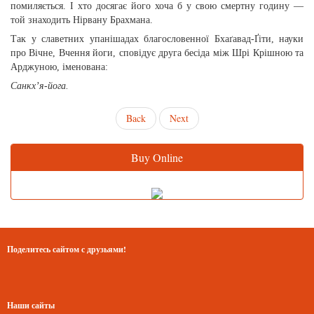
помиляється. І хто досягає його хоча б у свою смертну годину —
той знаходить Нірвану Брахмана.
Так у славетних упанішадах благословенної Бхаґавад-Ґіти, науки
про Вічне, Вчення йоги, сповідує друга бесіда між Шрі Крішною та
Арджуною, іменована:
Санкх’я-йога.
Back
Next
Buy Online
Поделитесь сайтом с друзьями!
Наши сайты