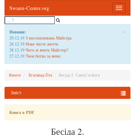
Swami-Center.org
Toggle
navigatio
×
Новини:
29.12.19
З висловлювань Майстра
.
28.12.19
Нове чисте життя
.
28.12.19
Чого ж вчить Майстер?
.
27.12.19
Твоя битва за мене
.
Книги
Бгаґавад-Ґіта
Бесіда 2. Санкх’я-йога
Зміст
Книга в PDF
.
Бесіда 2.