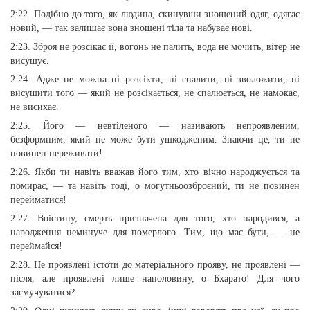
2:22. Подібно до того, як людина, скинувши зношений одяг, одягає
новий, — так залишає вона зношені тіла та набуває нові.
2:23. Зброя не розсікає її, вогонь не палить, вода не мочить, вітер не
висушує.
2:24. Адже не можна ні розсікти, ні спалити, ні зволожити, ні
висушити того — який не розсікається, не спалюється, не намокає,
не висихає.
2:25. Його — невтіленого — називають непроявленим,
безформним, який не може бути ушкодженим. Знаючи це, ти не
повинен переживати!
2:26. Якби ти навіть вважав його тим, хто вічно народжується та
помирає, — та навіть тоді, о могутньоозброєний, ти не повинен
перейматися!
2:27. Воістину, смерть призначена для того, хто народився, а
народження неминуче для померлого. Тим, що має бути, — не
переймайся!
2:28. Не проявлені істоти до матеріального прояву, не проявлені —
після, але проявлені лише наполовину, о Бхарато! Для чого
засмучуватися?