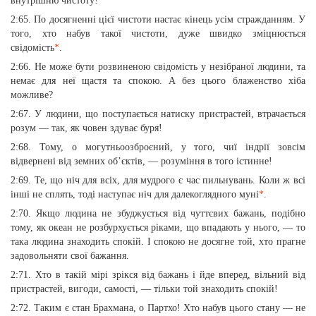
внутрішню чистоту!
2:65. По досягненні цієї чистоти настає кінець усім стражданням. У
того, хто набув такої чистоти, дуже швидко зміцнюється
свідомість
*
.
2:66. Не може бути розвиненою свідомість у незібраної людини, та
немає для неї щастя та спокою. А без цього блаженство хіба
можливе?
2:67. У людини, що поступається натиску пристрастей, втрачається
розум — так, як човен здуває буря!
2:68. Тому, о могутньоозброєний, у того, чиї індрії зовсім
відвернені від земних об’єктів, — розуміння в того істинне!
2:69. Те, що ніч для всіх, для мудрого є час пильнувань. Коли ж всі
інші не сплять, тоді наступає ніч для далекоглядного муні
*
.
2:70. Якщо людина не збуджується від чуттєвих бажань, подібно
тому, як океан не розбурхується ріками, що впадають у нього, — то
така людина знаходить спокій. І спокою не досягне той, хто прагне
задовольняти свої бажання.
2:71. Хто в такій мірі зрікся від бажань і йде вперед, вільний від
пристрастей, вигоди, самості, — тільки той знаходить спокій!
2:72. Таким є стан Брахмана, о Партхо! Хто набув цього стану — не