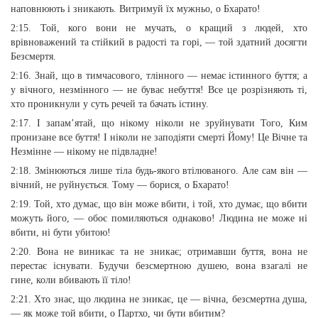
наповнюють і зникають. Витримуй їх мужньо, о Бхарато!
2:15. Той, кого вони не мучать, о кращий з людей, хто
врівноважений та стійкий в радості та горі, — той здатний досягти
Безсмертя.
2:16. Знай, що в тимчасового, тлінного — немає істинного буття; а
у вічного, незмінного — не буває небуття! Все це розрізняють ті,
хто проникнули у суть речей та бачать істину.
2:17. І запам’ятай, що нікому ніколи не зруйнувати Того, Ким
пронизане все буття! І ніколи не заподіяти смерті Йому! Це Вічне та
Незмінне — нікому не підвладне!
2:18. Змінюються лише тіла будь-якого втілюваного. Але сам він —
вічний, не руйнується. Тому — борися, о Бхарато!
2:19. Той, хто думає, що він може вбити, і той, хто думає, що вбити
можуть його, — обоє помиляються однаково! Людина не може ні
вбити, ні бути убитою!
2:20. Вона не виникає та не зникає; отримавши буття, вона не
перестає існувати. Будучи безсмертною душею, вона взагалі не
гине, коли вбивають її тіло!
2:21. Хто знає, що людина не зникає, це — вічна, безсмертна душа,
— як може той вбити, о Партхо, чи бути вбитим?