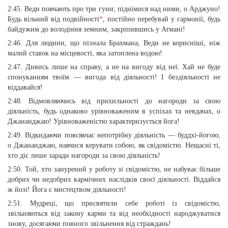
2:45. Веди повчають про три гуни; піднімися над ними, о Арджуно!
Будь вільний від подвійності
*
, постійно перебувай у гармонії, будь
байдужим до володіння земним, закріпившись у Атмані!
2:46. Для людини, що пізнала Брахмана, Веди не корисніші, ніж
малий ставок на місцевості, яка затоплена водою!
2:47. Дивись лише на справу, а не на вигоду від неї. Хай не буде
спонуканням твоїм — вигода від діяльності! І бездіяльності не
віддавайся!
2:48. Відмовляючись від прихильності до нагороди за свою
діяльність, будь однаково урівноваженим в успіхах та невдачах, о
Джананджаю! Урівноваженістю характеризується йога!
2:49. Відкидаючи повсякчас непотрібну діяльність — буддхі-йогою,
о Джананджаю, навчися керувати собою, як свідомістю. Нещасні ті,
хто діє лише заради нагороди за свою діяльність!
2:50. Той, хто занурений у роботу зі свідомістю, не набуває більше
добрих чи недобрих кармічних наслідків своєї діяльності. Віддайся
ж йозі! Йога є мистецтвом діяльності!
2:51. Мудреці, що присвятили себе роботі із свідомістю,
звільняються від закону карми та від необхідності народжуватися
знову, досягаючи повного звільнення від страждань!