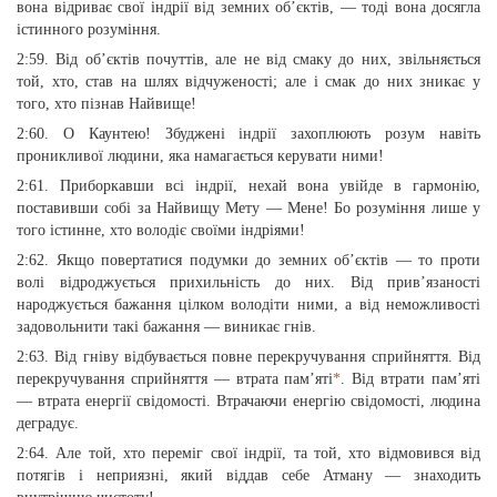
вона відриває свої індрії від земних об’єктів, — тоді вона досягла
істинного розуміння.
2:59. Від об’єктів почуттів, але не від смаку до них, звільняється
той, хто, став на шлях відчуженості; але і смак до них зникає у
того, хто пізнав Найвище!
2:60. О Каунтею! Збуджені індрії захоплюють розум навіть
проникливої людини, яка намагається керувати ними!
2:61. Приборкавши всі індрії, нехай вона увійде в гармонію,
поставивши собі за Найвищу Мету — Мене! Бо розуміння лише у
того істинне, хто володіє своїми індріями!
2:62. Якщо повертатися подумки до земних об’єктів — то проти
волі відроджується прихильність до них. Від прив’язаності
народжується бажання цілком володіти ними, а від неможливості
задовольнити такі бажання — виникає гнів.
2:63. Від гніву відбувається повне перекручування сприйняття. Від
перекручування сприйняття — втрата пам’яті
*
. Від втрати пам’яті
— втрата енергії свідомості. Втрачаючи енергію свідомості, людина
деградує.
2:64. Але той, хто переміг свої індрії, та той, хто відмовився від
потягів і неприязні, який віддав себе Атману — знаходить