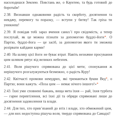
насолодишся Землею. Повстань же, о Каунтею, та будь готовий до
боротьби!
2:38. Визнавши однаковими радість та скорботу, досягнення та
невдачу, перемогу та поразку, — вступи у битву! Так гріха ти
уникнеш!
2:39. Я повідав тобі зараз вчення санкх’ї про свідомість; а тепер
послухай, як це можна пізнати за допомогою буддхі-йоги
*
. О
Партхо, буддхі-йога — це засіб, за допомогою якого ти зможеш
розірвати кайдани карми!
2:40. На шляху цієї йоги не буває втрат. Навіть незначне просування
цим шляхом рятує від великих небезпек.
2:41. Воля рішучого спрямована до цієї мети; спонукання ж
нерішучого розгалужуються безмежно, о радість Куру!
2:42. Квітчасті промови немудрих, які тримаються букви Вед
*
, о
Партхо; вони кажуть: «Поза цим — немає нічого іншого!»
*
2:43. Їхні уми сповнені бажань, вища мета їхня — рай, їхня турбота
— гарне перевтілення, всі їхні дії та обряди спрямовані лише до
досягнення задоволення та влади.
2:44. Для тих, хто прив’язаний до втіх і влади, хто обмежений цим,
— для них недоступна рішуча воля, твердо спрямована до Самадхі!