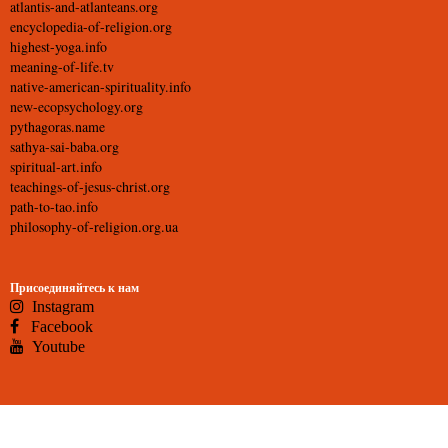
atlantis-and-atlanteans.org
encyclopedia-of-religion.org
highest-yoga.info
meaning-of-life.tv
native-american-spirituality.info
new-ecopsychology.org
pythagoras.name
sathya-sai-baba.org
spiritual-art.info
teachings-of-jesus-christ.org
path-to-tao.info
philosophy-of-religion.org.ua
Присоединяйтесь к нам
Instagram
Facebook
Youtube