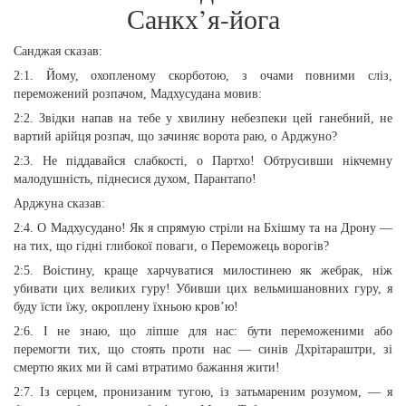
Санкх’я-йога
Санджая сказав:
2:1. Йому, охопленому скорботою, з очами повними сліз,
переможений розпачом, Мадхусудана мовив:
2:2. Звідки напав на тебе у хвилину небезпеки цей ганебний, не
вартий арійця розпач, що зачиняє ворота раю, о Арджуно?
2:3. Не піддавайся слабкості, о Партхо! Обтрусивши нікчемну
малодушність, піднесися духом, Парантапо!
Арджуна сказав:
2:4. О Мадхусудано! Як я спрямую стріли на Бхішму та на Дрону —
на тих, що гідні глибокої поваги, о Переможець ворогів?
2:5. Воістину, краще харчуватися милостинею як жебрак, ніж
убивати цих великих гуру! Убивши цих вельмишановних гуру, я
буду їсти їжу, окроплену їхньою кров’ю!
2:6. І не знаю, що ліпше для нас: бути переможеними або
перемогти тих, що стоять проти нас — синів Дхрітараштри, зі
смертю яких ми й самі втратимо бажання жити!
2:7. Із серцем, пронизаним тугою, із затьмареним розумом, — я