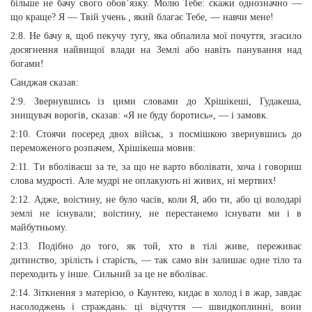
більше не бачу свого обов’язку. Молю Тебе: скажи однозначно —
що краще? Я — Твій учень , який благає Тебе, — навчи мене!
2:8. Не бачу я, щоб пекучу тугу, яка обпалила мої почуття, згасило
досягнення найвищої влади на Землі або навіть панування над
богами!
Санджая сказав:
2:9. Звернувшись із цими словами до Хрішікеші, Гудакеша,
знищувач ворогів, сказав: «Я не буду боротись», — і замовк.
2:10. Стоячи посеред двох військ, з посмішкою звернувшись до
переможеного розпачем, Хрішікеша мовив:
2:11. Ти вболіваєш за те, за що не варто вболівати, хоча і говориш
слова мудрості. Але мудрі не оплакують ні живих, ні мертвих!
2:12. Адже, воістину, не було часів, коли Я, або ти, або ці володарі
землі не існували; воістину, не перестанемо існувати ми і в
майбутньому.
2:13. Подібно до того, як той, хто в тілі живе, переживає
дитинство, зрілість і старість, — так само він залишає одне тіло та
переходить у інше. Сильний за це не вболіває.
2:14. Зіткнення з матерією, о Каунтею, кидає в холод і в жар, завдає
насолоджень і страждань: ці відчуття — швидкоплинні, вони