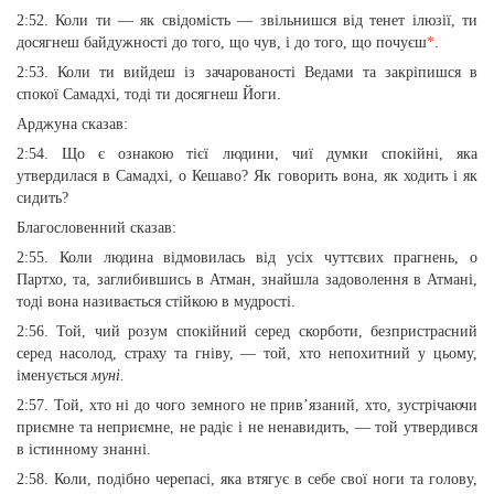
2:52. Коли ти — як свідомість — звільнишся від тенет ілюзії, ти
досягнеш байдужності до того, що чув, і до того, що почуєш
*
.
2:53. Коли ти вийдеш із зачарованості Ведами та закріпишся в
спокої Самадхі, тоді ти досягнеш Йоги.
Арджуна сказав:
2:54. Що є ознакою тієї людини, чиї думки спокійні, яка
утвердилася в Самадхі, о Кешаво? Як говорить вона, як ходить і як
сидить?
Благословенний сказав:
2:55. Коли людина відмовилась від усіх чуттєвих прагнень, о
Партхо, та, заглибившись в Атман, знайшла задоволення в Атмані,
тоді вона називається стійкою в мудрості.
2:56. Той, чий розум спокійний серед скорботи, безпристрасний
серед насолод, страху та гніву, — той, хто непохитний у цьому,
іменується
муні.
2:57. Той, хто ні до чого земного не прив’язаний, хто, зустрічаючи
приємне та неприємне, не радіє і не ненавидить, — той утвердився
в істинному знанні.
2:58. Коли, подібно черепасі, яка втягує в себе свої ноги та голову,