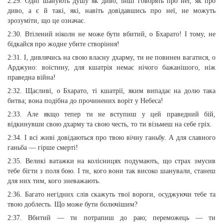
2:29. Одні шанують душу як диво, інші говорять про неї, як про
диво, а є й такі, які, навіть довідавшись про неї, не можуть
зрозуміти, що це означає.
2:30. Втілений ніколи не може бути вбитий, о Бхарато! І тому, не
бідкайся про жодне убите створіння!
2:31. І, дивлячись на свою власну дхарму, ти не повинен вагатися, о
Арджуно: воістину, для кшатрія немає нічого бажанішого, ніж
праведна війна!
2:32. Щасливі, о Бхарато, ті кшатрії, яким випадає на долю така
битва; вона подібна до прочинених воріт у Небеса!
2:33. Але якщо тепер ти не вступиш у цей праведний бій,
відкинувши свою дхарму та свою честь, то ти візьмеш на себе гріх.
2:34. І всі живі довідаються про твою вічну ганьбу. А для славного
ганьба — гірше смерті!
2:35. Великі ватажки на колісницях подумають, що страх змусив
тебе бігти з поля бою. І ти, кого вони так високо шанували, станеш
для них тим, кого зневажають.
2:36. Багато негідних слів скажуть твої вороги, осуджуючи тебе та
твою доблесть. Що може бути болючішим?
2:37. Вбитий — ти потрапиш до раю; переможець — ти