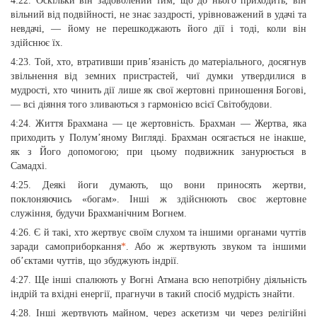
4:22. Оскільки він задоволений тим, що до нього приходить, він
вільний від подвійності, не знає заздрості, урівноважений в удачі та
невдачі, — йому не перешкоджають його дії і тоді, коли він
здійснює їх.
4:23. Той, хто, втративши прив’язаність до матеріального, досягнув
звільнення від земних пристрастей, чиї думки утвердилися в
мудрості, хто чинить дії лише як свої жертовні приношення Богові,
— всі діяння того зливаються з гармонією всієї Світобудови.
4:24. Життя Брахмана — це жертовність. Брахман — Жертва, яка
приходить у Полум’яному Вигляді. Брахман осягається не інакше,
як з Його допомогою; при цьому подвижник занурюється в
Самадхі.
4:25. Деякі йоги думають, що вони приносять жертви,
поклоняючись «богам». Інші ж здійснюють своє жертовне
служіння, будучи Брахманічним Вогнем.
4:26. Є й такі, хто жертвує своїм слухом та іншими органами чуттів
заради самоприборкання
*
. Або ж жертвують звуком та іншими
об’єктами чуттів, що збуджують індрії.
4:27. Ще інші спалюють у Вогні Атмана всю непотрібну діяльність
індрій та вхідні енергії, прагнучи в такий спосіб мудрість знайти.
4:28. Інші жертвують майном, через аскетизм чи через релігійні