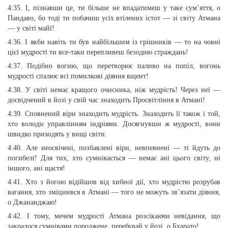
4:35. І, пізнавши це, ти більше не впадатимеш у таке сум’яття, о
Пандаво, бо тоді ти побачиш усіх втілених істот — зі світу Атмана
— у світі майї!
4:36. І якби навіть ти був найбільшим із грішників — то на човні
цієї мудрості ти все-таки перепливеш безодню страждань!
4:37. Подібно вогню, що перетворює паливо на попіл, вогонь
мудрості спалює всі помилкові діяння вщент!
4:38. У світі немає кращого очисника, ніж мудрість! Через неї —
досвідчений в йозі у свій час знаходить Просвітління в Атмані!
4:39. Сповнений віри знаходить мудрість. Знаходить її також і той,
хто володіє управлінням індріями. Досягнувши ж мудрості, вони
швидко приходять у вищі світи.
4:40. Але неосвічені, позбавлені віри, невпевнені — ті йдуть до
погибелі! Для тих, хто сумнівається — немає ані цього світу, ні
іншого, ані щастя!
4:41. Хто з йогою відійшов від хибної дії, хто мудрістю розрубав
вагання, хто зміцнився в Атмані — того не можуть зв’язати діяння,
о Джананджаю!
4:42. І тому, мечем мудрості Атмана розсікаючи невідання, що
закралося сумнівами породжене, перебувай у йозі, о Бхарато!