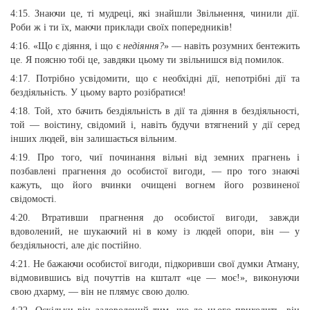
4:15. Знаючи це, ті мудреці, які знайшли Звільнення, чинили дії.
Роби ж і ти їх, маючи приклади своїх попередників!
4:16. «Що є діяння, і що є
недіяння?
» — навіть розумних бентежить
це. Я поясню тобі це, завдяки цьому ти звільнишся від помилок.
4:17. Потрібно усвідомити, що є необхідні дії, непотрібні дії та
бездіяльність. У цьому варто розібратися!
4:18. Той, хто бачить бездіяльність в дії та діяння в бездіяльності,
той — воістину, свідомий і, навіть будучи втягнений у дії серед
інших людей, він залишається вільним.
4:19. Про того, чиї починання вільні від земних прагнень і
позбавлені прагнення до особистої вигоди, — про того знаючі
кажуть, що його вчинки очищені вогнем його розвиненої
свідомості.
4:20. Втративши прагнення до особистої вигоди, завжди
вдоволений, не шукаючий ні в кому із людей опори, він — у
бездіяльності, але діє постійно.
4:21. Не бажаючи особистої вигоди, підкоривши свої думки Атману,
відмовившись від почуттів на кшталт «це — моє!», виконуючи
свою дхарму, — він не плямує свою долю.