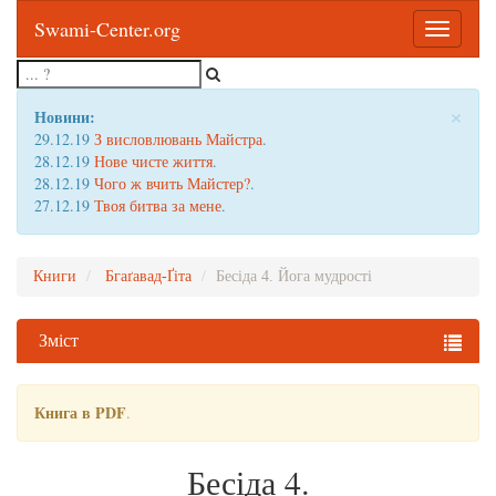
Swami-Center.org
Toggle
navigatio
×
Новини:
29.12.19
З висловлювань Майстра
.
28.12.19
Нове чисте життя
.
28.12.19
Чого ж вчить Майстер?
.
27.12.19
Твоя битва за мене
.
Книги
Бгаґавад-Ґіта
Бесіда 4. Йога мудрості
Зміст
Книга в PDF
.
Бесіда 4.