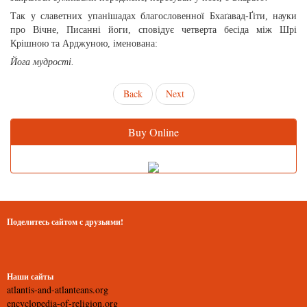
Так у славетних упанішадах благословенної Бхаґавад-Ґіти, науки
про Вічне, Писанні йоги, сповідує четверта бесіда між Шрі
Крішною та Арджуною, іменована:
Йога мудрості.
Back
Next
Buy Online
Поделитесь сайтом с друзьями!
Наши сайты
atlantis-and-atlanteans.org
encyclopedia-of-religion.org