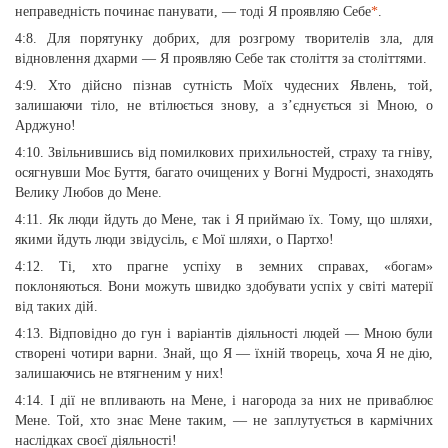
неправедність починає панувати, — тоді Я проявляю Себе
*
.
4:8. Для порятунку добрих, для розгрому творителів зла, для
відновлення дхарми — Я проявляю Себе так століття за століттями.
4:9. Хто дійсно пізнав сутність Моїх чудесних Явлень, той,
залишаючи тіло, не втілюється знову, а з’єднується зі Мною, о
Арджуно!
4:10. Звільнившись від помилкових прихильностей, страху та гніву,
осягнувши Моє Буття, багато очищених у Вогні Мудрості, знаходять
Велику Любов до Мене.
4:11. Як люди йдуть до Мене, так і Я приймаю їх. Тому, що шляхи,
якими йдуть люди звідусіль, є Мої шляхи, о Партхо!
4:12. Ті, хто прагне успіху в земних справах, «богам»
поклоняються. Вони можуть швидко здобувати успіх у світі матерії
від таких дій.
4:13. Відповідно до гун і варіантів діяльності людей — Мною були
створені чотири варни. Знай, що Я — їхній творець, хоча Я не дію,
залишаючись не втягненим у них!
4:14. І дії не впливають на Мене, і нагорода за них не приваблює
Мене. Той, хто знає Мене таким, — не заплутується в кармічних
наслідках своєї діяльності!