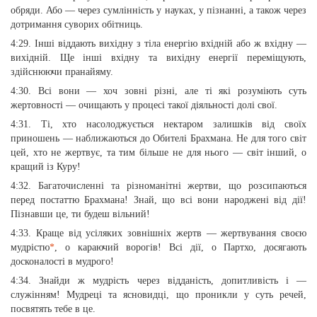
обряди. Або — через сумлінність у науках, у пізнанні, а також через
дотримання суворих обітниць.
4:29. Інші віддають вихідну з тіла енергію вхідній або ж вхідну —
вихідній. Ще інші вхідну та вихідну енергії переміщують,
здійснюючи пранайяму.
4:30. Всі вони — хоч зовні різні, але ті які розуміють суть
жертовності — очищають у процесі такої діяльності долі свої.
4:31. Ті, хто насолоджується нектаром залишків від своїх
приношень — наближаються до Обителі Брахмана. Не для того світ
цей, хто не жертвує, та тим більше не для нього — світ інший, о
кращий із Куру!
4:32. Багаточисленні та різноманітні жертви, що розсипаються
перед постаттю Брахмана! Знай, що всі вони народжені від дії!
Пізнавши це, ти будеш вільний!
4:33. Краще від усіляких зовнішніх жертв — жертвування своєю
мудрістю
*
, о караючий ворогів! Всі дії, о Партхо, досягають
досконалості в мудрого!
4:34. Знайди ж мудрість через відданість, допитливість і —
служінням! Мудреці та ясновидці, що проникли у суть речей,
посвятять тебе в це.