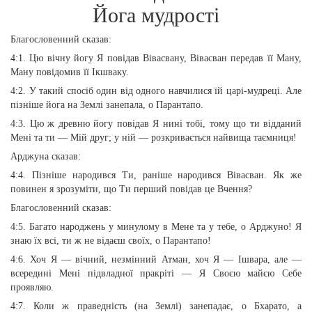
Йога мудрості
Благословенний сказав:
4:1. Цю вічну йогу Я повідав Вівасвану, Вівасван передав її Ману,
Ману повідомив її Ікшваку.
4:2. У такий спосіб один від одного навчилися їй царі-мудреці. Але
пізніше йога на Землі занепала, о Парантапо.
4:3. Цю ж древню йогу повідав Я нині тобі, тому що ти відданий
Мені та ти — Мій друг; у ній — розкривається найвища таємниця!
Арджуна сказав:
4:4. Пізніше народився Ти, раніше народився Вівасван. Як же
повинен я зрозуміти, що Ти перший повідав це Вчення?
Благословенний сказав:
4:5. Багато народжень у минулому в Мене та у тебе, о Арджуно! Я
знаю їх всі, ти ж не відаєш своїх, о Парантапо!
4:6. Хоч Я — вічний, незмінний Атман, хоч Я — Ішвара, але —
всередині Мені підвладної пракріті — Я Своєю майєю Себе
проявляю.
4:7. Коли ж праведність (на Землі) занепадає, о Бхарато, а