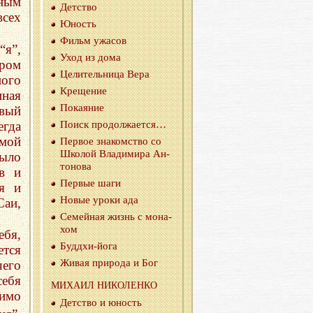
нным
Дет­ство
всех
Юность
Фильм ужа­сов
“я”,
Уход из дома
ором
Це­ли­тель­ни­ца Вера
ного
Кре­ще­ние
иная
По­ка­я­ние
овый
гда
Поиск про­дол­жа­ет­ся…
 мой
Пер­вое зна­ком­ство со
Шко­лой Вла­ди­ми­ра Ан­
было
то­но­ва
ов и
Пер­вые шаги
я и
Новые уроки ада
аи,
Се­мей­ная жизнь с мо­на­
хом
ебя,
Буд­дхи-йо­га
ется
Живая при­ро­да и Бог
чего
себя
МИ­ХА­ИЛ НИ­КО­ЛЕН­КО
имо
Дет­ство и юность