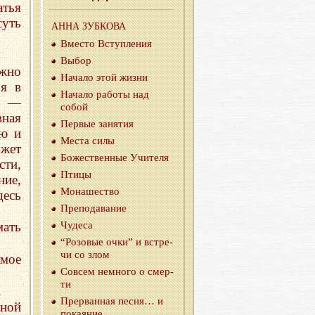
атья
уть
АННА ЗУБ­КО­ВА
Вме­сто Вступ­ле­ния
Выбор
ожно
На­ча­ло этой жизни
бя в
На­ча­ло ра­бо­ты над
о —
собой
вная
Пер­вые за­ня­тия
ью и
Места силы
ожет
Бо­же­ствен­ные Учи­те­ля
ти,
Птицы
ние,
Мо­на­ше­ство
десь
Пре­по­да­ва­ние
Чу­де­са
мать
“Ро­зо­вые очки” и встре­
чи со злом
амое
Со­всем немно­го о смер­
ти
.
Пре­рван­ная песня… и
нной
по­ка­я­ние