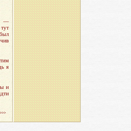
т —
 тут
 был
учив
этим
дь я
ны и
идти
>>>