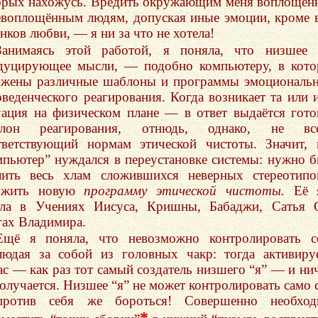
орых нахожусь. Вредить окружающим меня воплощё
евоплощённым людям, допуская иные эмоции, кроме 
нков любви, — я ни за что не хотела!
Занимаясь этой работой, я поняла, что низшее 
дуцирующее мысли, — подобно компьютеру, в кот
ожены различные шаблоны и программы эмоциональ
оведенческого реагирования. Когда возникает та или 
уация на физическом плане — в ответ выдаётся гот
лон реагирования, отнюдь, однако, не все
тветствующий нормам этической чистоты. Значит,
мпьютер” нуждался в переустановке системы: нужно 
лить весь хлам сложившихся неверных стереотип
ожить новую
программу этической чистоты.
Её 
ла в Учениях Иисуса, Кришны, Бабаджи, Сатья С
гах Владимира.
Ещё я поняла, что невозможно контролировать с
людая за собой из головных чакр: тогда активиру
ас — как раз тот самый создатель низшего “я” — и ни
получается. Низшее “я” не может контролировать само 
ротив себя же бороться! Совершенно необход
*