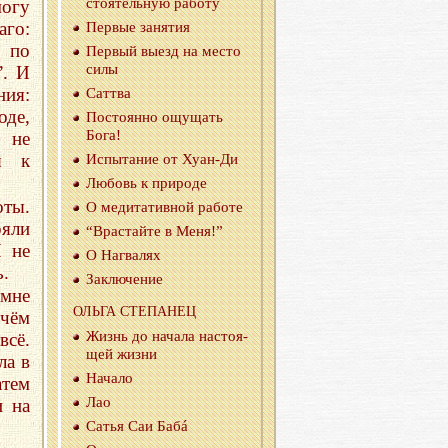
сто­я­тель­ную ра­бо­ту
могу
аго:
Пер­вые за­ня­тия
о по
Пер­вый выезд на место
силы
”. И
ния:
Саттва
оде,
По­сто­ян­но ощу­щать
Бога!
 не
я к
Ис­пы­та­ние от Ху­ан-Ди
Лю­бовь к при­ро­де
оты.
О ме­ди­та­тив­ной ра­бо­те
ряли
“Врас­тай­те в Меня!”
Я не
О На­г­ва­лях
ь.
За­клю­че­ние
мне
ОЛЬГА СТЕ­ПА­НЕЦ
чём
Жизнь до на­ча­ла на­сто­я­
всё.
щей жизни
ла в
На­ча­ло
атем
Лао
и на
Сатья Саи Бабá