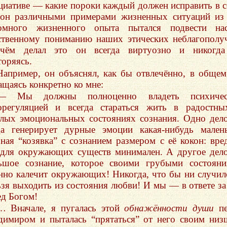
циативе — какие пороки каждый должен исправить в с
он различными примерами жизненных ситуаций из
омного жизненного опыта пытался подвести на
ственному пониманию наших этических неблагополу
чём делал это он всегда виртуозно и никогда
торяясь.
Например, он объяснял, как бы отвлечённо, в общем
ащаясь конкретно ко мне:
— Мы должны полноценно владеть психичес
орегуляцией и всегда стараться жить в радостн
тлых эмоциональных состояниях сознания. Одно де
да генерирует дурные эмоции какая-нибудь мален
зная “козявка” с сознанием размером с её кокон: вре
 для окружающих существ минимален. А другое де
ьшое сознание, которое своими грубыми состоян
нно калечит окружающих! Никогда, что бы ни случил
ьзя выходить из состояния любви! И мы — в ответе за
ед Богом!
… Вначале, я пугалась этой
обнажённости души
пе
димиром и пыталась “прятаться” от него своим ни