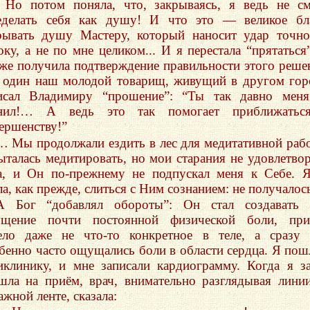
. Но потом поняла, что, закрываясь, я ведь не с
еделать себя как душу! И что это — великое бл
рывать душу Мастеру, который наносит удар точн
оку, а не по мне целиком... И я перестала “прятаться
 же получила подтверждение правильности этого реше
 один наш молодой товарищ, живущий в другом гор
исал Владимиру “прошение”: “Ты так давно меня
нил!… А ведь это так помогает приближатьс
ершенству!”
… Мы продолжали ездить в лес для медитативной раб
ыталась медитировать, но мои старания не удовлетво
а, и Он по-прежнему не подпускал меня к Себе. 
а, как прежде, слиться с Ним сознанием: не получалос
А Бог “добавлял обороты”: Он стал создавать 
щение почти постоянной физической боли, при
ело даже не что-то конкретное в теле, а сразу 
бенно часто ощущались боли в области сердца. Я пош
иклинику, и мне записали кардиограмму. Когда я з
шла на приём, врач, внимательно разглядывая лини
жной ленте, сказала: