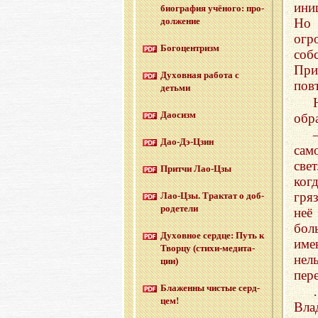
ини
био­гра­фия учё­но­го: про­
дол­же­ние
Но 
огр
Бо­го­цен­тризм
соб
При
Ду­хов­ная ра­бо­та с
пов
детьми
Дао­сизм
обр
Дао-Дэ-Цзин
сам
све
Прит­чи Лао-Цзы
ког
гря
Лао-Цзы. Трак­тат о доб­
ро­де­те­ли
неё
бол
Ду­хов­ное серд­це: Путь к
име
Твор­цу (сти­хи-ме­ди­та­
нел
ции)
пер
Бла­жен­ны чи­стые серд­
цем!
Вла