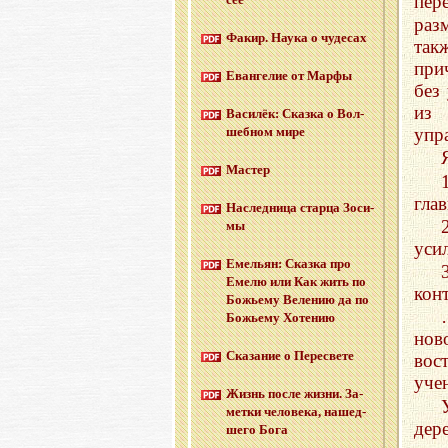
пер
раз
Факир. Наука о чу­де­сах
так
при
Еван­ге­лие от Марфы
без
из 
Ва­си­лёк: Сказ­ка о Вол­
упр
шеб­ном мире
Ма­стер
гла
На­след­ни­ца стар­ца Зо­си­
мы
уси
Еме­льян: Сказ­ка про
Емелю или Как жить по
кон
Бо­жье­му Ве­ле­нию да по
Бо­жье­му Хо­те­нию
нов
Ска­за­ние о Пе­ре­све­те
вос
уче
Жизнь после жизни. За­
мет­ки че­ло­ве­ка, на­шед­
дер
ше­го Бога