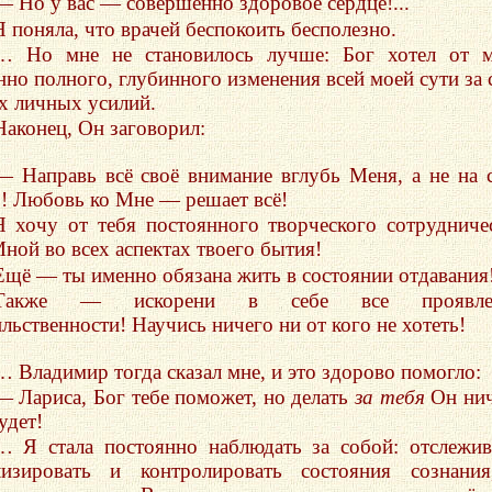
— Но у вас — совершенно здоровое сердце!...
Я поняла, что врачей беспокоить бесполезно.
… Но мне не становилось лучше: Бог хотел от м
нно полного, глубинного изменения всей моей сути за 
х личных усилий.
Наконец, Он заговорил:
— Направь всё своё внимание вглубь Меня, а не на 
о! Любовь ко Мне — решает всё!
Я хочу от тебя постоянного творческого сотрудниче
Мной во всех аспектах твоего бытия!
Ещё — ты именно обязана жить в состоянии отдавания
Также — искорени в себе все проявле
льственности! Научись ничего ни от кого не хотеть!
… Владимир тогда сказал мне, и это здорово помогло:
— Лариса, Бог тебе поможет, но делать
за тебя
Он нич
удет!
… Я стала постоянно наблюдать за собой: отслежив
лизировать и контролировать состояния сознани