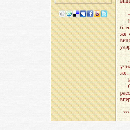
вид
бле
же 
вид
удар
учи
же…
рас
впе
<<<