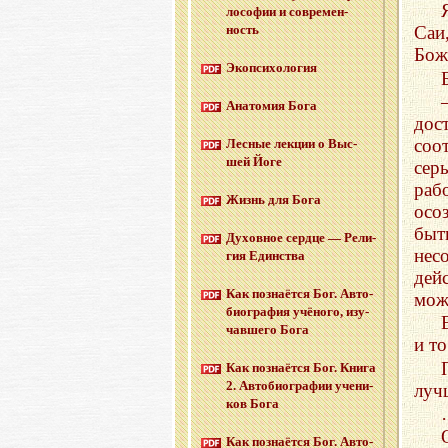
ло­со­фии и со­вре­мен­
ность
Саи
Бож
Эко­пси­хо­ло­гия
Ана­то­мия Бога
дос
соо
Лес­ные лек­ции о Выс­
шей Йоге
сер
раб
Жизнь для Бога
осо
бы
Ду­хов­ное серд­це — Ре­ли­
нес
гия Един­ства
дей
Как по­зна­ёт­ся Бог. Ав­то­
мож
био­гра­фия учё­но­го, изу­
чав­ше­го Бога
и то
Как по­зна­ёт­ся Бог. Книга
2. Ав­то­био­гра­фии уче­ни­
луч
ков Бога
Как по­зна­ёт­ся Бог. Ав­то­