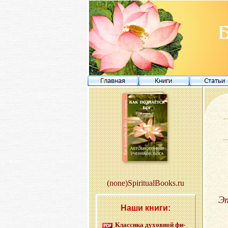
(none)SpiritualBooks.ru
Э
Наши книги:
Клас­си­ка ду­хов­ной фи­