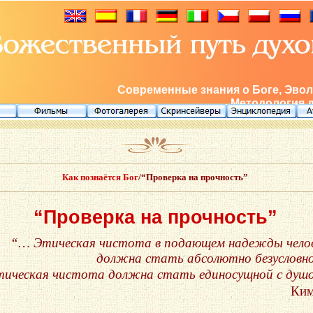
Современные знания о Боге, Эвол
Методология 
Как познаётся Бог
/“Проверка на прочность”
“Проверка на прочность”
“… Этическая чистота в подающем надежды чело
должна стать абсолютно безуслов
тическая чистота должна стать единосущной с душ
Ким