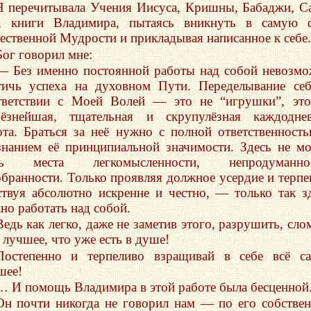
Я перечитывала Учения Иисуса, Кришны, Бабаджи, С
, книги Владимира, пытаясь вникнуть в самую с
ественной Мудрости и прикладывая написанное к себе.
Бог говорил мне:
— Без именно постоянной работы над собой невозм
тичь успеха на духовном Пути. Переделывание се
тветствии с Моей Волей — это не “игрушки”, эт
ьёзнейшая, тщательная и скрупулёзная каждодне
ота. Браться за неё нужно с полной ответственност
знанием её принципиальной значимости. Здесь не м
ть места легкомысленности, непродуманнос
обранности. Только проявляя должное усердие и терпе
ствуя абсолютно искренне и честно, — только так з
но работать над собой.
Ведь как легко, даже не заметив этого, разрушить, сло
 лучшее, что уже есть в душе!
Постепенно и терпеливо взращивай в себе всё с
шее!
… И помощь Владимира в этой работе была бесценной
Он почти никогда не говорил нам — по его собстве