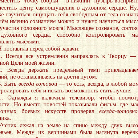
еместить “точку сборки”
в нижний “пузырь восприят
местить центр самоощущения в духовном сердце. Н
же научиться ощущать себя свободным от тела сознан
чём именно сознанием можно и нужно научиться мыс
 участия головного мозга! Мыслящее сознание, состо
духовного сердца, способно контролировать ман
авлять мыслями.
Я поставила перед собой задачи:
1. Всегда все устремления направлять к Творцу —
вной Цели моей жизни.
2. Всегда держать предельный темп прикладывае
лий, не останавливаясь на достигнутом.
3. Быть
всегда готовой
— то есть, всегда, в любой мо
тролировать себя и искать возможность стать лучше.
… Однажды я включила телевизор, чтобы посмотр
ости. Но вместо новостей показывали фильм, где ма
точных боевых искусств проверял
всегда-готовн
ника.
Ученик лежал на земле на спине между двух выс
евьев. Между их вершинами была натянута верёв