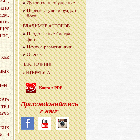
ия”,
Ду­хов­ное про­буж­де­ние
ужно
Пер­вые сту­пе­ни буд­дхи-
ием,
йо­ги
лить
ВЛА­ДИ­МИР АН­ТО­НОВ
ящее
Про­дол­же­ние био­гра­
ас,
фии
Наука о раз­ви­тии душ
Oneness
 как
ЗА­КЛЮ­ЧЕ­НИЕ
мых
ЛИ­ТЕ­РА­ТУ­РА
мент
Книга в PDF
еть
При­со­еди­няй­тесь
стер
к нам:
ость
оких
ка и