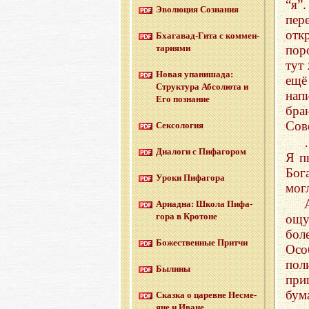
“я”
Эво­лю­ция Со­зна­ния
пер
отк
Бха­га­вад-Ги­та с ком­мен­
та­ри­я­ми
пор
тут
Новая упа­ни­ша­да:
ещё
Струк­ту­ра Аб­со­лю­та и
нап
Его по­зна­ние
бра
Сов
Сек­со­ло­гия
Диа­ло­ги с Пи­фа­го­ром
Я п
Бог
Уроки Пи­фа­го­ра
могл
Ари­ад­на: Школа Пи­фа­
го­ра в Кро­тоне
ощу
бол
Бо­же­ствен­ные Прит­чи
Осо
пол
Бы­ли­ны
при
бума
Сказ­ка о ца­ревне Несме­
яне и Иване