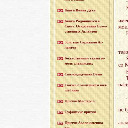
Книга Воина Духа
име
Книга Ро­див­ших­ся в
мои
Свете. От­кро­ве­ния Бо­же­
ствен­ных Ат­лан­тов
Зо­ло­тые Cкри­жа­ли Ат­
лан­тов
тел
Бо­же­ствен­ные сказы зе­
мель сла­вян­ских
со 
Сказ­ки де­душ­ки Вани
наси
Сказ­ка о ма­лень­ком вол­
шеб­ни­ке
Прит­чи Ма­сте­ров
не б
Су­фий­ские прит­чи
ана
Прит­чи Ава­ло­ки­те­шва­
ры