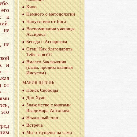
ебе.
Кино
 его
Немно­го о ме­то­до­ло­гии
с к
На­пут­ствия от Бога
чий.
Вос­по­ми­на­ния уче­ни­цы
 не
Ас­си­ри­са
Бе­се­да с Ас­си­ри­сом
, не
Отец! Как бла­го­да­рить
Тебя за всё?!
кой
Вме­сто За­клю­че­ния
ых и
(глава, про­дик­то­ван­ная
ло —
Иису­сом)
ькая
МАРИЯ ШТИЛЬ
д от
Поиск Сво­бо­ды
ло —
иями
Дон Хуан
ось,
Зна­ком­ство с кни­га­ми
Вла­ди­ми­ра Ан­то­но­ва
 это
На­чаль­ный этап
ред
Встре­ча
зшим
Мы от­пу­ще­ны на са­мо­