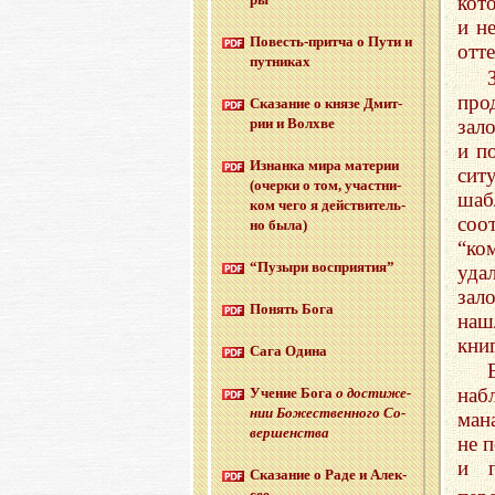
кот
и н
По­весть-прит­ча о Пути и
отте
пут­ни­ках
про
Ска­за­ние о князе Дмит­
зал
рии и Волх­ве
и п
Из­нан­ка мира ма­те­рии
сит
(очер­ки о том, участ­ни­
шаб
ком чего я дей­стви­тель­
соо
но была)
“ко
“Пу­зы­ри вос­при­я­тия”
уда
зал
По­нять Бога
наш
кни
Сага Одина
наб
Уче­ние Бога
о до­сти­же­
нии Бо­же­ствен­но­го Со­
ман
вер­шен­ства
не 
и п
Ска­за­ние о Раде и Алек­
сее