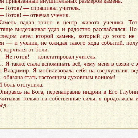
ен привязанный внушительных размеров камень.
— Готов? — спрашивал учитель.
— Готов! — отвечал ученик.
Камень падал точно в центр живота ученика. То
стяще выдерживал удар и радостно расслаблялся. Но
следом летел второй камень, который до этого не
ен — и ученик, не ожидая такого хода событий, пол
, корчился от боли.
— Не готов! — констатировал учитель.
… Я также стала вспоминать всё, чему меня в связи с 
л Владимир. Я мобилизовала себя на сверхусилия: ве
 обязана стать настоящим духовным воином!
И боль отступила.
Опираясь на Бога, перенаправив индрии в Его Глуби
считывая только на собственные силы, я продолжала 
рёд.