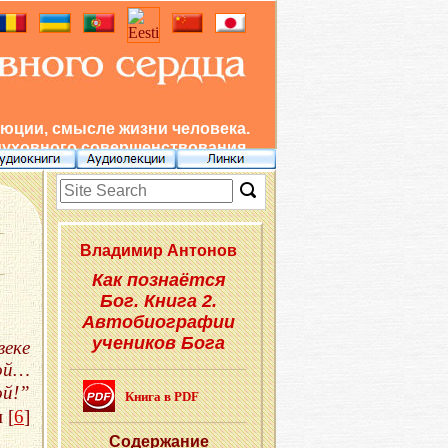
юции, смысле жизни человека.
духовного совершенствования.
Вла­ди­мир Ан­то­нов
Как познаётся
Бог. Книга 2.
Автобиографии
учеников Бога
веке
ной…
ой!”
Книга в PDF
 [
6
]
Со­дер­жа­ние