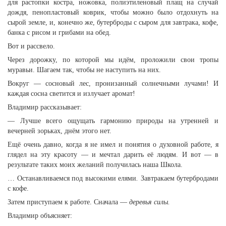
для растопки костра, ножовка, полиэтиленовый плащ на случай
дождя, пенопластовый коврик, чтобы можно было отдохнуть на
сырой земле, и, конечно же, бутерброды с сыром для завтрака, кофе,
банка с рисом и грибами на обед.
Вот и рассвело.
Через дорожку, по которой мы идём, проложили свои тропы
муравьи. Шагаем так, чтобы не наступить на них.
Вокруг — сосновый лес, пронизанный солнечными лучами! И
каждая сосна светится и излучает аромат!
Владимир рассказывает:
— Лучше всего ощущать гармонию природы на утренней и
вечерней зорьках, днём этого нет.
Ещё очень давно, когда я не имел и понятия о духовной работе, я
глядел на эту красоту — и мечтал дарить её людям. И вот — в
результате таких моих желаний получилась наша Школа.
… Останавливаемся под высокими елями
.
Завтракаем бутербродами
с кофе.
Затем приступаем к работе. Сначала —
деревья силы.
Владимир объясняет: