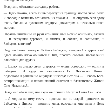
Махадубля Бабаджи.
Владимир объясняет методику работы:
— Здесь можно, всего лишь переступив границу
места силы,
легко
и свободно выплыть сознанием из анахаты — и ощутить себя
сразу
очень большим духовным сердцем, диаметром в несколько сотен
метров.
Обратим внимание на руки сознания: ими можно обнимать, ласкать
— и верхушки деревьев, и птичек, и облака, и солнышко, и
Бабаджи, конечно!
Ощутим Божественную Любовь Бабаджи, которую Он дарит нам!
Здесь можно легко общаться с Ним, просить советов, наставлений
для себя и для других.
… Вхожу на
место силы,
стараюсь — очень осторожно — ощутить
Бабаджи… И вдруг — наполняюсь Его Любовью! Ничего
подобного я раньше не ощущала никогда! Вот она — Любовь Бога:
всепроникающий и наполняющий счастьем и блаженством Живой
Свет-Нежность!…
Владимир объявляет, что сюда же пришли Иисус и Сатья Саи Бабá…
… Я ходила по тому месту и просила, но, по старой привычке, не
Бабаджи, а Иисуса — принять меня, разрешить мне идти к Нему