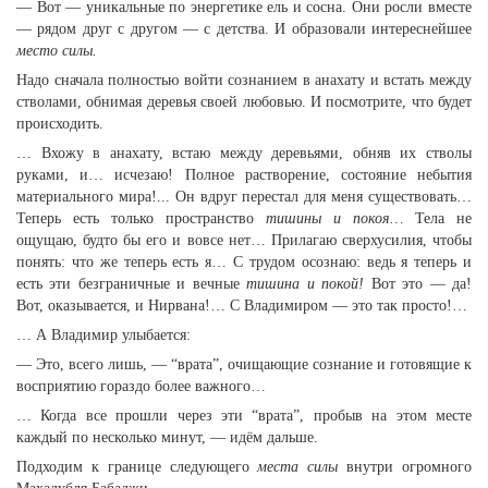
— Вот — уникальные по энергетике ель и сосна. Они росли вместе
— рядом друг с другом — с детства. И образовали интереснейшее
место силы.
Надо сначала полностью войти сознанием в анахату и встать между
стволами, обнимая деревья своей любовью. И посмотрите, что будет
происходить.
… Вхожу в анахату, встаю между деревьями, обняв их стволы
руками, и… исчезаю! Полное растворение, состояние небытия
материального мира!... Он вдруг перестал для меня существовать…
Теперь есть только пространство
тишины и покоя…
Тела не
ощущаю, будто бы его и вовсе нет… Прилагаю сверхусилия, чтобы
понять: что же теперь есть я… С трудом осознаю: ведь я теперь и
есть эти безграничные и вечные
тишина и покой!
Вот это — да!
Вот, оказывается, и Нирвана!… С Владимиром — это так просто!…
… А Владимир улыбается:
— Это, всего лишь, — “врата”, очищающие сознание и готовящие к
восприятию гораздо более важного…
… Когда все прошли через эти “врата”, пробыв на этом месте
каждый по несколько минут, — идём дальше.
Подходим к границе следующего
места силы
внутри огромного