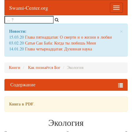
Swami-Center.org
Toggle
navigatio
×
Новости:
15.03.20
Глава пятнадцатая: О смерти и о жизни в любви
03.02.20
Сатья Саи Баба: Когда ты любишь Меня
14.01.20
Глава четырнадцатая: Духовная наука
Книги
Как познаётся Бог
Экология
Содержание
Книга в PDF
.
Экология