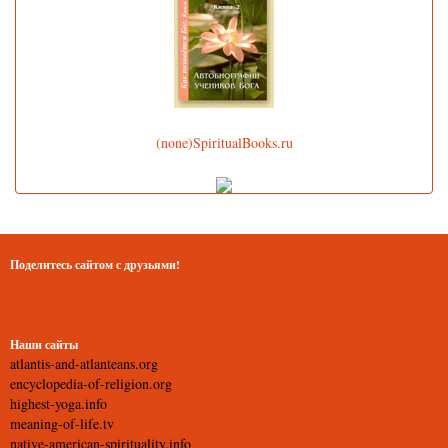
(none)SpiritualBooks.ru
Поделитесь сайтом с друзьями!
Наши сайты
atlantis-and-atlanteans.org
encyclopedia-of-religion.org
highest-yoga.info
meaning-of-life.tv
native-american-spirituality.info