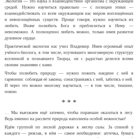
Экология — это наука о взаимодействии организма с окружающей
средой. Нужно научиться правильно — с позиции этики —
взаимодействовать со всем окружающим нас миром воплощённых
и невоплощённых существ. Проще говоря, нужно научиться их
любить. Иначе полюбить Бога и приблизиться к Нему —
невозможно. А полноценно любить можно, только имея развитое
духовное сердце.
Практической экологии нас учил Владимир. Имея огромный опыт
учёного-биолога, в том числе, изучившего многомерную структуру
вселенной и познавшего Творца, он с радостью делился всеми
своими знаниями с нами.
Чтобы полюбить природу — нужно пожить наедине с ней в
гармонии: соблюдая её законы, сонастраиваясь с ней, заботясь о ней.
И через это можно многому научиться, — в том числе, тишине,
покою.
* * *
… Мы выезжаем ещё затемно, чтобы пораньше оказаться в лесу.
Ведь именно на рассвете природа наполнена особой нежностью!
Идём группой по лесной дорожке к
месту силы.
За спиной у
каждого — рюкзак, в нём — самое необходимое: аптечка, бумага