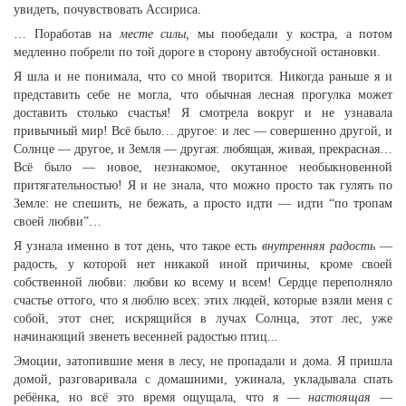
увидеть, почувствовать Ассириса.
… Поработав на
месте силы,
мы пообедали у костра, а потом
медленно побрели по той дороге в сторону автобусной остановки.
Я шла и не понимала, что со мной творится. Никогда раньше я и
представить себе не могла, что обычная лесная прогулка может
доставить столько счастья! Я смотрела вокруг и не узнавала
привычный мир! Всё было… другое: и лес — совершенно другой, и
Солнце — другое, и Земля — другая: любящая, живая, прекрасная…
Всё было — новое, незнакомое, окутанное необыкновенной
притягательностью! Я и не знала, что можно просто так гулять по
Земле: не спешить, не бежать, а просто идти — идти “по тропам
своей любви”…
Я узнала именно в тот день, что такое есть
внутренняя радость
—
радость, у которой нет никакой иной причины, кроме своей
собственной любви: любви ко всему и всем! Сердце переполняло
счастье оттого, что я люблю всех: этих людей, которые взяли меня с
собой, этот снег, искрящийся в лучах Солнца, этот лес, уже
начинающий звенеть весенней радостью птиц...
Эмоции, затопившие меня в лесу, не пропадали и дома. Я пришла
домой, разговаривала с домашними, ужинала, укладывала спать
ребёнка, но всё это время ощущала, что я —
настоящая
—