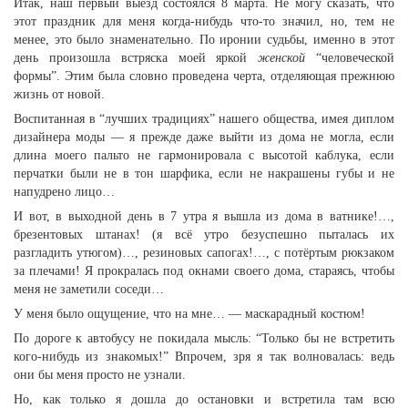
Итак, наш первый выезд состоялся 8 марта. Не могу сказать, что
этот праздник для меня когда-нибудь что-то значил, но, тем не
менее, это было знаменательно. По иронии судьбы, именно в этот
день произошла встряска моей яркой
женской
“человеческой
формы”. Этим была словно проведена черта, отделяющая прежнюю
жизнь от новой.
Воспитанная в “лучших традициях” нашего общества, имея диплом
дизайнера моды — я прежде даже выйти из дома не могла, если
длина моего пальто не гармонировала с высотой каблука, если
перчатки были не в тон шарфика, если не накрашены губы и не
напудрено лицо…
И вот, в выходной день в 7 утра я вышла из дома в ватнике!…,
брезентовых штанах! (я всё утро безуспешно пыталась их
разгладить утюгом)…, резиновых сапогах!…, с потёртым рюкзаком
за плечами! Я прокралась под окнами своего дома, стараясь, чтобы
меня не заметили соседи…
У меня было ощущение, что на мне… — маскарадный костюм!
По дороге к автобусу не покидала мысль: “Только бы не встретить
кого-нибудь из знакомых!” Впрочем, зря я так волновалась: ведь
они бы меня просто не узнали.
Но, как только я дошла до остановки и встретила там всю