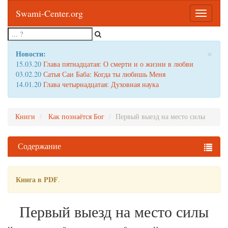
Swami-Center.org
Toggle
navigatio
×
Новости:
15.03.20
Глава пятнадцатая: О смерти и о жизни в любви
03.02.20
Сатья Саи Баба: Когда ты любишь Меня
14.01.20
Глава четырнадцатая: Духовная наука
Книги
Как познаётся Бог
Первый выезд на место силы
Содержание
Книга в PDF
.
Первый выезд на место силы