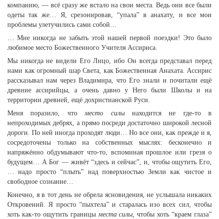
компанию, — всё сразу же встало на свои места. Ведь они все были
одеты так же… Я, срезонировав, “упала” в анахату, и все мои
проблемы улетучились сами собой…
… Мне никогда не забыть этой нашей первой поездки! Это было
любимое место Божественного Учителя Ассириса.
Мы никогда не видели Его Лицо, ибо Он всегда представал перед
нами как огромный шар Света, как Божественная Анахата. Ассирис
рассказывал нам через Владимира, что Его знали и почитали ещё
древние ассирийцы, а очень давно у Него были Школы и на
территории древней, ещё дохристианской Руси.
Меня поразило, что
место силы
находится не где-то в
непроходимых дебрях, а прямо посреди достаточно широкой лесной
дороги. По ней иногда проходят люди… Но все они, как прежде и я,
сосредоточены только на собственных мыслях: бесконечно и
напряжённо обдумывают что-то, вспоминая прошлое или грезя о
будущем… А Бог — живёт “здесь и сейчас”, и, чтобы ощутить Его,
… надо просто “плыть” над поверхностью Земли как чистое и
свободное сознание…
Конечно, я в тот день не обрела ясновидения, не услышала никаких
Откровений. Я просто “пыхтела” и старалась изо всех сил, чтобы
хоть как-то ощутить границы
места силы,
чтобы хоть “краем глаза”