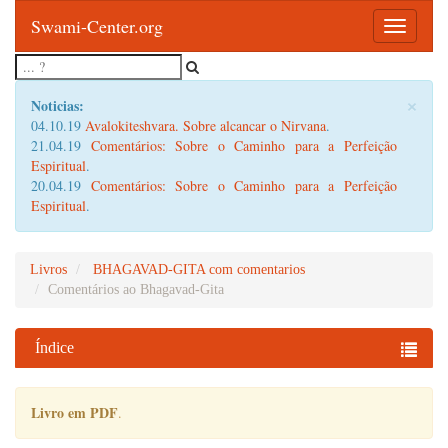
Swami-Center.org
Toggle
navigatio
×
Noticias:
04.10.19
Avalokiteshvara. Sobre alcancar o Nirvana
.
21.04.19
Comentários: Sobre o Caminho para a Perfeição
Espiritual
.
20.04.19
Comentários: Sobre o Caminho para a Perfeição
Espiritual
.
Livros
BHAGAVAD-GITA com comentarios
Comentários ao Bhagavad-Gita
Índice
Livro em PDF
.