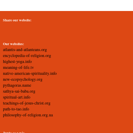
Share our website:
Our websites:
atlantis-and-atlanteans.org
encyclopedia-of-religion.org
highest-yoga.info
meaning-of-life.tv
native-american-spirituality.info
new-ecopsychology.org
pythagoras.name
sathya-sai-baba.org
spiritual-art.info
teachings-of-jesus-christ.org
path-to-tao.info
philosophy-of-religion.org.ua
Junte-se a nós