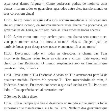
espantosos dentes fulguram! Como poderosas pedras de moinho, estes
dentes trituram todos os guerreiros agarrados entre eles, transformando os
seus corpos em cinza!
11:28. Assim como as águas dos rios correm impetuosa e ruidosamente
até ao grande oceano, da mesma maneira estes guerreiros poderosos, os
governantes da Terra, se dirigem para as Tuas ardentes bocas abertas!
11:29. Assim como uma traça acelera para uma chama sem conter o seu
voo para morrer nesta, da mesma maneira eles se dirigem para as
temíveis bocas para desaparecer nestas e encontrar ali a sua morte!
11:30. Devorando tudo em todas as direcções, a chama das Tuas
incontáveis línguas reduz todas as criaturas a cinzas! Este espaço está
cheio da Tua Radiância! O mundo resplandece sob os Teus raios que
penetram tudo, ó Senhor!
11:31. Revela-me a Tua Essência! A visão de Ti é assustadora para lá de
qualquer medida! Prostro-Me perante Ti! Tem misericórdia de mim, ó
Poderoso Senhor! Eu anseio conhecer o que está oculto em Ti! Por outro
lado, a Tua aparência actual aterroriza-me!
O Senhor Krishna disse:
11:32. Sou o Tempo que traz o desespero ao mundo e que aniquila todas
as pessoas que manifestam a sua lei na Terra. Nenhum dos guerreiros que