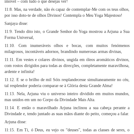
imóvel – com tudo o que desejas ver!
11:8. Mas, na verdade, não és capaz de contemplar-Me com os teus olhos,
por isso doto-te de olhos Divinos! Contempla o Meu Yoga Majestoso!
Sanjaya disse:
11:9. Tendo dito isto, o Grande Senhor do Yoga mostrou a Arjuna a Sua
Forma Universal,
11:10. Com inumeráveis olhos e bocas, com muitos fenómenos
milagrosos, incontáveis adornos, brandindo numerosas armas divinas,
11:11. Em vestes e colares divinos, ungida em óleos aromáticos divinos,
com rostos dirigidos para todas as direcções, completamente maravilhosa,
ardente e infinita!
11:12. E se o brilho de mil Sóis resplandecesse simultaneamente no céu,
tal resplendor poderia comparar-se à Glória desta Grande Alma!
11:13. Nela, Arjuna viu o universo inteiro dividido em muitos mundos,
mas unidos em um no Corpo da Divindade Mais Alta.
11:14. E então o maravilhado Arjuna inclinou a sua cabeça perante a
Divindade e, tendo juntado as suas mãos diante do peito, começou a falar.
Arjuna disse:
11:15. Em Ti, ó Deus, eu vejo os “deuses”, todas as classes de seres, o