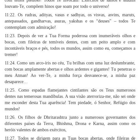
com temor piedoso! Todos Te invocam! Exércitos de sábios e siddhis
louvam-Te, compõem hinos que soam por todo o universo!
11:22. Os rudras, adityas, vasus e sadhyas, os visvas, asvins, maruts,
antepassados, gandharvas, asuras, yakshas e os “deuses” – todos Te
contemplam com admiração!
11:23. Depois de ver a Tua Forma poderosa com inumeráveis olhos e
bocas, com fileiras de temíveis dentes, com um peito amplo e com
incontáveis braços e pés, todos os mundos, assim como eu, começamos a
tremer!
11:24. Como um arco-íris no céu, Tu brilhas com uma luz deslumbrante,
com bocas amplamente abertas e olhos ardentes e gigantes! Tu penetras o
meu Atman! Ao ver-Te, a minha força desvanece-se, a minha paz
desaparece…
11:25. Como espadas flamejantes cintilantes são os Teus numerosos
dentes nas temerosas mandíbulas. A sua visão aterroriza-me, não sei onde
me esconder desta Tua aparência! Tem piedade, ó Senhor, Refúgio dos
mundos!
11:26. Os filhos de Dhritarashtra junto a numerosos governantes dos
diferentes países da Terra, Bhishma, Drona e Karna, assim como os
heróis valentes de ambos exércitos,
11:27. Todos se dirigem para as Tuas bocas abertas, onde fileiras de