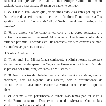
paciência comigo! Sê meu Pai, sê meu Amigo! Como um amante
paciente com a sua amada, sê assim de paciente comigo!
11:45. Eu vi a Tua Glória que jamais tinha sido vista antes por alguém!
De medo e de alegria treme o meu peito. Imploro-Te que tomes a Tua
aparência anterior! Tem misericórdia, ó Senhor dos deuses e Refúgio dos
mundos!
11:46. Eu anseio ver-Te como antes, com a Tua coroa reluzente e o
ceptro majestoso em Tua mão! Mostra-me a Tua forma conhecida e
estimada por mim! Esconde esta Tua aparência que tem centenas de mãos
e é intolerável para os mortais!
O Senhor Krishna disse:
11:47. Arjuna! Por Minha Graça conheceste a Minha Forma suprema e
eterna que se revela apenas no Yoga e na União com o Atman. De todas
as pessoas por aqui, ninguém jamais a viu senão tu.
11:48. Nem os actos de piedade, nem o conhecimento dos Vedas, nem as
oferendas, nem as façanhas dos ascetas, nem a profundidade do
conhecimento – nada pode descobrir a Minha forma secreta, a que tu
viste.
11:49. Acalma a tua perturbação e terror! Não temas por ter visto a
Minha Forma espantosa! Esquece o teu medo! Alegra-te! Contempla a
Minha aparência bem conhecida por ti!