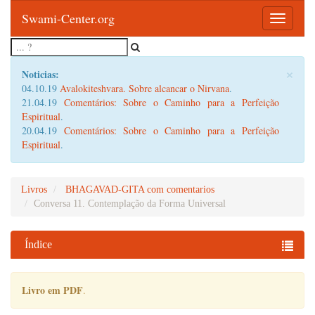
Swami-Center.org
Toggle
navigatio
×
Noticias:
04.10.19
Avalokiteshvara. Sobre alcancar o Nirvana
.
21.04.19
Comentários: Sobre o Caminho para a Perfeição
Espiritual
.
20.04.19
Comentários: Sobre o Caminho para a Perfeição
Espiritual
.
Livros
BHAGAVAD-GITA com comentarios
Conversa 11. Contemplação da Forma Universal
Índice
Livro em PDF
.