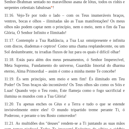
Senhor-Brahman sentado no maravilhoso asana de lótus, todos os rishis e
serpentes celestiais fabulosas
*
!
11:16. Vejo-Te por todo o lado – com os Teus inumeráveis braços,
ventres, bocas e olhos – ilimitadas são as Tuas manifestações! Os meus
olhos não podem captar nem o princípio, nem o meio, nem o fim da Tua
Glória, Ó Senhor Infinito e Ilimitado!
11:17. Contemplo a Tua Radiância, a Tua Luz omnipresente e infinita
com discos, diademas e ceptros! Como uma chama resplandecente, ou um
Sol deslumbrante, tu irradias fluxos de luz para os quais é difícil olhar!
11:18. Estás para além dos meus pensamentos, ó Senhor Imperecível,
Meta Suprema, Fundamento do universo, Guardião Imortal do dharma
eterno, Alma Primordial – assim é como a minha mente Te concebe!
11:19. És sem princípio, sem meio e sem fim! És ilimitado em Teu
Poder! Os Teus braços são incontáveis! Os Teus olhos são como os Sóis e
Luas! Quando vejo o Teu rosto, Este flameja como o fogo sacrificial e
ilumina os mundos com a Tua Glória!
11:20. Tu apenas enches os Céus e a Terra e tudo o que se estende
invisivelmente entre eles! O mundo tripartido treme perante Ti, ó
Poderoso, e perante o teu Rosto comovedor!
11:21. As multidões dos “deuses” rendem-se a Ti juntando as suas mãos