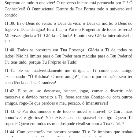
Supremo de tudo o que vive! O universo inteiro está permeado por Ti! Ó
Conhecível! Ó Omnisciente! Dentro da Tua Forma todo o universo está
contido!
11:39. És o Deus do vento, o Deus da vida, o Deus da morte, o Deus do
fogo e o Deus da água! És a Lua, o Pai e o Progenitor de todos os seres!
Mil vezes glória a Ti! Glória e Glória! E outra vez Glória interminável a
Ti!
11:40. Todos se prostram em Tua Presença! Glória a Ti de todos os
lados! Não há limites para o Teu Poder nem medidas para o Teu Poderio!
Tu tens tudo, porque Tu Próprio és Tudo!
11:41. Se eu inadvertidamente me dirigia a Ti como meu amigo
exclamando: “Ó Krishna! Ó meu amigo!”, fazia-o por emoção, sem ter
consciência da Tua Grandeza!
11:42. E se eu, ao descansar, brincar, jogar, comer e divertir, não
mostrava o devido respeito a Ti, fosse sozinho Contigo ou com outros
amigos, rogo-Te que perdoes o meu pecado, ó Imensurável!
11:43. O Pai dos mundos e de tudo o móvel e imóvel! O Guru mais
honorável e glorioso! Não existe nada comparável Contigo. Quem Te
supera? Quem em todos os mundos pode rivalizar com a Tua Glória?
11:44. Com veneração me prostro perante Ti e Te imploro que tenhas