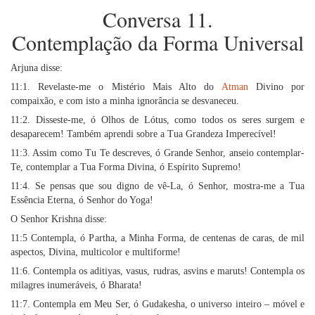
Conversa 11.
Contemplação da Forma Universal
Arjuna disse:
11:1. Revelaste-me o Mistério Mais Alto do
Atman
Divino por
compaixão, e com isto a minha ignorância se desvaneceu.
11:2. Disseste-me, ó Olhos de Lótus, como todos os seres surgem e
desaparecem! Também aprendi sobre a Tua Grandeza Imperecível!
11:3. Assim como Tu Te descreves, ó Grande Senhor, anseio contemplar-
Te, contemplar a Tua Forma Divina, ó Espírito Supremo!
11:4. Se pensas que sou digno de vê-La, ó Senhor, mostra-me a Tua
Essência Eterna, ó Senhor do Yoga!
O Senhor Krishna disse:
11:5 Contempla, ó Partha, a Minha Forma, de centenas de caras, de mil
aspectos, Divina, multicolor e multiforme!
11:6. Contempla os aditiyas, vasus, rudras, asvins e maruts! Contempla os
milagres inumeráveis, ó Bharata!
11:7. Contempla em Meu Ser, ó Gudakesha, o universo inteiro – móvel e