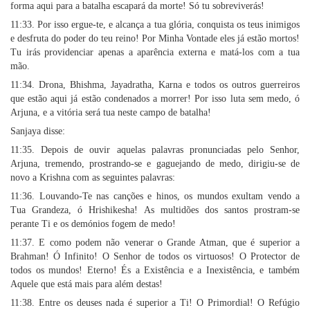
forma aqui para a batalha escapará da morte! Só tu sobreviverás!
11:33. Por isso ergue-te, e alcança a tua glória, conquista os teus inimigos
e desfruta do poder do teu reino! Por Minha Vontade eles já estão mortos!
Tu irás providenciar apenas a aparência externa e matá-los com a tua
mão.
11:34. Drona, Bhishma, Jayadratha, Karna e todos os outros guerreiros
que estão aqui já estão condenados a morrer! Por isso luta sem medo, ó
Arjuna, e a vitória será tua neste campo de batalha!
Sanjaya disse:
11:35. Depois de ouvir aquelas palavras pronunciadas pelo Senhor,
Arjuna, tremendo, prostrando-se e gaguejando de medo, dirigiu-se de
novo a Krishna com as seguintes palavras:
11:36. Louvando-Te nas canções e hinos, os mundos exultam vendo a
Tua Grandeza, ó Hrishikesha! As multidões dos santos prostram-se
perante Ti e os demónios fogem de medo!
11:37. E como podem não venerar o Grande Atman, que é superior a
Brahman! Ó Infinito! O Senhor de todos os virtuosos! O Protector de
todos os mundos! Eterno! És a Existência e a Inexistência, e também
Aquele que está mais para além destas!
11:38. Entre os deuses nada é superior a Ti! O Primordial! O Refúgio