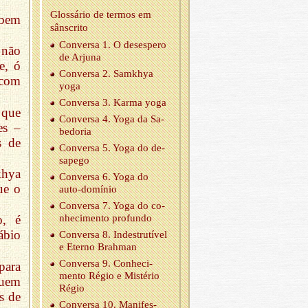
Glos­sário de termos em
 bem
sâns­crito
Con­versa 1. O de­ses­pero
 não
de Ar­juna
e, ó
Con­versa 2. Samkhya
 com
yoga
Con­versa 3. Karma yoga
 que
Con­versa 4. Yoga da Sa­
es –
be­doria
s de
Con­versa 5. Yoga do de­
sa­pego
khya
Con­versa 6. Yoga do
ue o
auto-do­mínio
Con­versa 7. Yoga do co­
nhe­ci­mento pro­fundo
o, é
ábio
Con­versa 8. In­des­tru­tível
e Eterno Brahman
Con­versa 9. Co­nhe­ci­
para
mento Régio e Mis­tério
quem
Régio
s de
Con­versa 10. Ma­ni­fes­