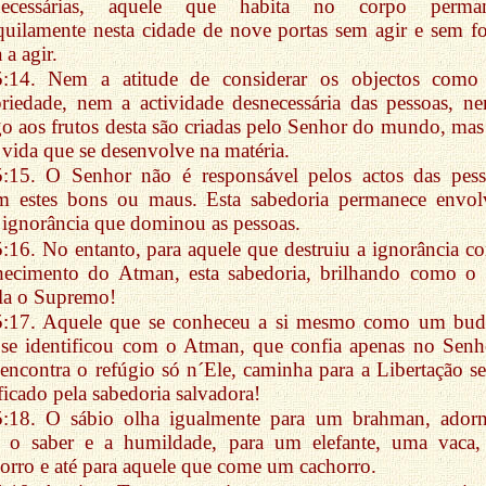
necessárias, aquele que habita no corpo perma
quilamente nesta cidade de nove portas sem agir e sem fo
 a agir.
5:14. Nem a atitude de considerar os objectos como
riedade, nem a actividade desnecessária das pessoas, n
o aos frutos desta são criadas pelo Senhor do mundo, mas
 vida que se desenvolve na matéria.
5:15. O Senhor não é responsável pelos actos das pess
am estes bons ou maus. Esta sabedoria permanece envol
 ignorância que dominou as pessoas.
5:16. No entanto, para aquele que destruiu a ignorância c
hecimento do Atman, esta sabedoria, brilhando como o 
la o Supremo!
5:17. Aquele que se conheceu a si mesmo como um bud
se identificou com o Atman, que confia apenas no Senh
encontra o refúgio só n´Ele, caminha para a Libertação s
ficado pela sabedoria salvadora!
5:18. O sábio olha igualmente para um brahman, ador
 o saber e a humildade, para um elefante, uma vaca
orro e até para aquele que come um cachorro.