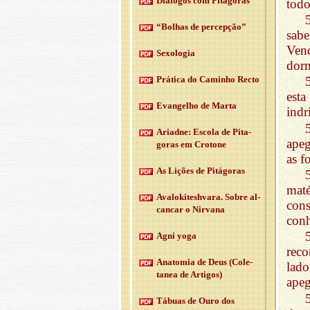
Diá­logos com Pi­tá­goras
todo
“Bo­lhas de per­cepção”
sab
Ven
Se­xo­logia
dorm
Prá­tica do Ca­minho Recto
esta
Evan­gelho de Marta
indr
Ari­adne: Es­cola de Pi­ta­
ape
goras em Cro­tone
as f
As Li­ções de Pi­tá­goras
mat
Ava­lo­ki­tesh­vara. Sobre al­
cons
cancar o Nir­vana
conh
Agni yoga
reco
Ana­tomia de Deus (Co­le­
lad
tanea de Ar­tigos)
apeg
Tá­buas de Ouro dos