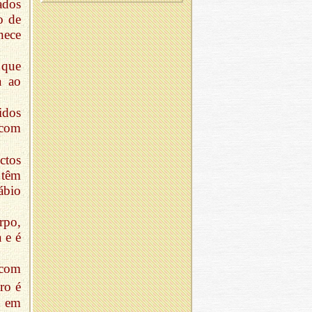
ados
o de
nece
 que
a ao
idos
 com
ctos
 têm
ábio
rpo,
a e é
 com
ro é
em