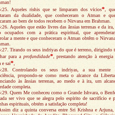
hman!
*
5:25. Aqueles rishis que se limparam dos vícios
, qu
ertaram da dualidade, que conheceram o Atman e qu
caram ao bem de todos recebem o Nirvana em Brahman.
5:26. Aqueles que estão livres das ânsias terrenas e da ira,
ão ocupados com a prática espiritual, que aprender
rolar a mente e que conheceram o Atman obtêm o Nirvan
hman.
5:27. Tirando os seus indriyas do que é terreno, dirigindo 
*
lhar para a
profundidade
, prestando atenção à energia
*
a e sai
,
5:28. Controlando os seus indriyas, a sua mente
sciência, propondo-se como meta o alcance da Liberta
nciando às ânsias terrenas, ao medo e à ira, um alcan
rdade completa.
5:29. Quem Me conheceu como o Grande Ishvara, o Benfe
ada ser vivo que se alegra pelo espírito de sacrifício e p
nhas espirituais, obtém a satisfação completa!
Assim diz a quinta conversa entre Sri Krishna e Arjuna,