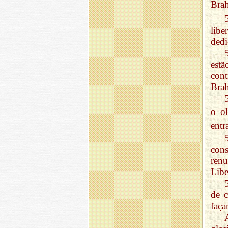
Bra
lib
dedi
est
cont
Bra
o o
entr
con
renu
Libe
de c
faça