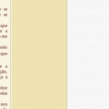
e se
e se
 que
am a
a em
todo
 que
 e a
ção,
ça a
itor
elas
 nos