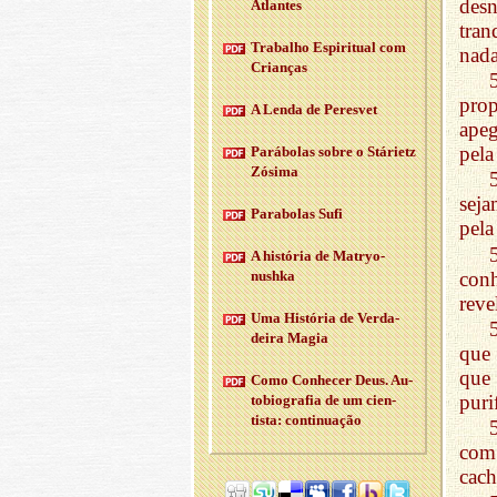
des
Atlantes
tran
Tra­balho Es­pi­ri­tual com
nada
Cri­anças
prop
A Lenda de Pe­resvet
apeg
pela
Pa­rá­bolas sobre o Stá­rietz
Zó­sima
sej
Pa­ra­bolas Sufi
pela
A his­tória de Ma­tryo­
con
nushka
reve
Uma His­tória de Ver­da­
deira Magia
que 
que 
Como Co­nhecer Deus. Au­
puri
to­bi­o­grafia de um ci­en­
tista: con­ti­nu­ação
com
cach