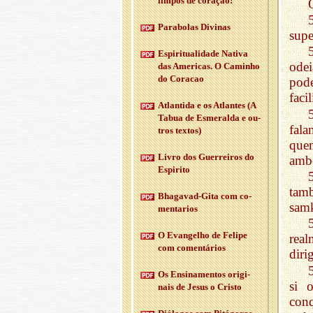
limpos de co­ração!
Pa­ra­bolas Di­vinas
supe
Es­pi­ri­tu­a­li­dade Na­tiva
odei
das Ame­ricas. O Ca­minho
do Co­racao
pode
faci
Atlan­tida e os Atlantes (A
Tabua de Es­me­ralda e ou­
fal
tros textos)
que
Livro dos Guer­reiros do
amb
Es­pi­rito
tamb
Bha­gavad-Gita com co­
samk
men­ta­rios
O Evan­gelho de Fe­lipe
real
com co­men­tá­rios
diri
Os En­si­na­mentos ori­gi­
si 
nais de Jesus o Cristo
con