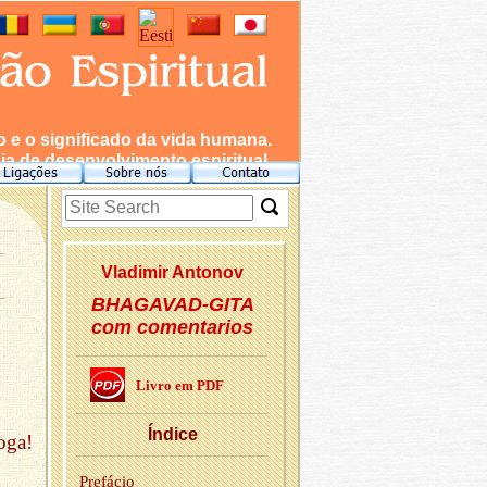
e o significado da vida humana.
a de desenvolvimento espiritual.
Vla­dimir An­tonov
BHAGAVAD-GITA
com comentarios
Livro em PDF
Ín­dice
oga!
Pre­fácio