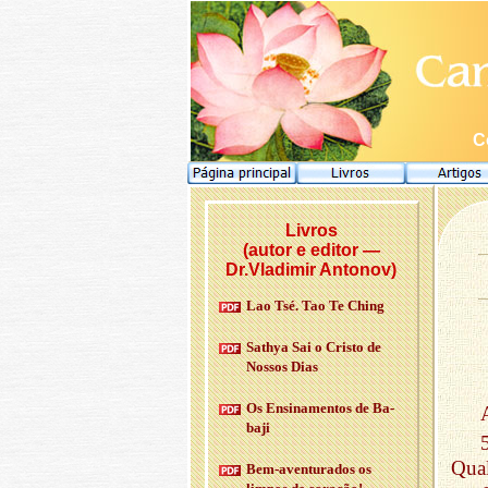
C
Livros
(autor e editor —
Dr.Vladimir Antonov)
Lao Tsé. Tao Te Ching
Sathya Sai o Cristo de
Nossos Dias
Os En­si­na­mentos de Ba­
baji
Qual
Bem-aven­tu­rados os