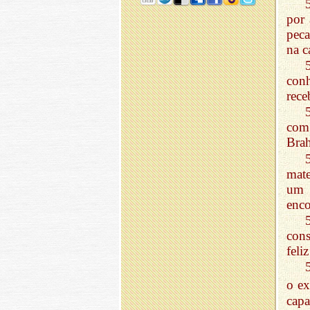
por 
pec
na c
con
rece
com 
Brah
mate
um 
enco
cons
feliz
o ex
cap