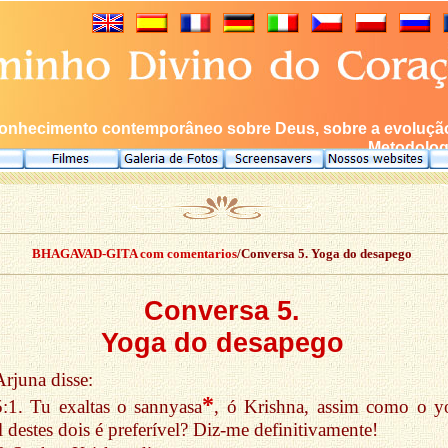
onhecimento contemporâneo sobre Deus, sobre a evolução 
Metodologi
BHAGAVAD-GITA com comentarios
/Conversa 5. Yoga do desapego
Conversa 5.
Yoga do desapego
Arjuna disse:
*
5:1. Tu exaltas o sannyasa
, ó Krishna, assim como o y
 destes dois é preferível? Diz-me definitivamente!