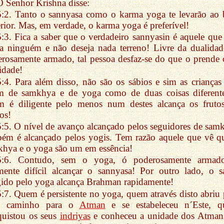
O Senhor Krishna disse:
5:2. Tanto o sannyasa como o karma yoga te levarão ao
rior. Mas, em verdade, o karma yoga é preferível!
5:3. Fica a saber que o verdadeiro sannyasin é aquele que
a ninguém e não deseja nada terreno! Livre da dualidad
rosamente armado, tal pessoa desfaz-se do que o prende
lidade!
5:4. Para além disso, não são os sábios e sim as crianças
am de samkhya e de yoga como de duas coisas diferent
m é diligente pelo menos num destes alcança os fruto
os!
5:5. O nível de avanço alcançado pelos seguidores de sam
ém é alcançado pelos yogis. Tem razão aquele que vê q
hya e o yoga são um em essência!
5:6. Contudo, sem o yoga, ó poderosamente armad
mente difícil alcançar o sannyasa! Por outro lado, o s
gido pelo yoga alcança Brahman rapidamente!
5:7. Quem é persistente no yoga, quem através disto abriu 
o caminho para o
Atman
e se estabeleceu n´Este, 
quistou os seus
indriyas
e conheceu a unidade dos Atman