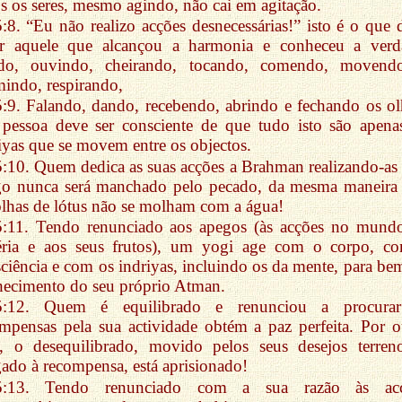
s os seres, mesmo agindo, não cai em agitação.
5:8. “Eu não realizo acções desnecessárias!” isto é o que 
er aquele que alcançou a harmonia e conheceu a verd
do, ouvindo, cheirando, tocando, comendo, movendo
indo, respirando,
5:9. Falando, dando, recebendo, abrindo e fechando os ol
 pessoa deve ser consciente de que tudo isto são apena
iyas que se movem entre os objectos.
5:10. Quem dedica as suas acções a Brahman realizando-as
go nunca será manchado pelo pecado, da mesma maneira
olhas de lótus não se molham com a água!
5:11. Tendo renunciado aos apegos (às acções no mund
éria e aos seus frutos), um yogi age com o corpo, c
ciência e com os indriyas, incluindo os da mente, para be
ecimento do seu próprio Atman.
5:12. Quem é equilibrado e renunciou a procura
mpensas pela sua actividade obtém a paz perfeita. Por o
o, o desequilibrado, movido pelos seus desejos terren
ado à recompensa, está aprisionado!
5:13. Tendo renunciado com a sua razão às acç