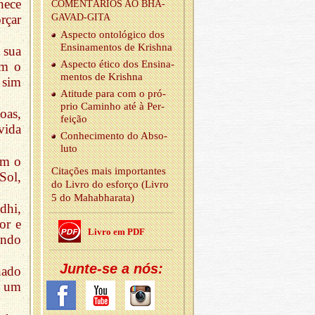
nece
CO­MEN­TÁ­RIOS AO BHA­
rçar
GAVAD-GITA
As­pecto on­to­ló­gico dos
En­si­na­mentos de Krishna
 sua
As­pecto ético dos En­si­na­
em o
mentos de Krishna
 sim
Ati­tude para com o pró­
prio Ca­minho até à Per­
oas,
feição
vida
Co­nhe­ci­mento do Ab­so­
luto
om o
Ci­ta­ções mais im­por­tantes
Sol,
do Livro do es­forço (Livro
5 do Mahabha­rata)
dhi,
or e
Livro em PDF
endo
Junte-se a nós:
nado
, um