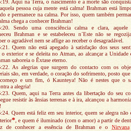
5:19. Aqui na Terra, o nascimento e a morte são conquist
aquela pessoa cuja mente está calma! Brahman está limp
ado e permanece na calma. Por isso, quem também perma
alma chega a conhecer Brahman!
5:20. Sendo uma consciência calma e clara, aquele
heceu Brahman e se estabeleceu n´Este não se regozij
ber o agradável nem se aflige ao receber o desagradável.
5:21. Quem não está apegado à satisfação dos seus sent
o exterior e se deleita no Atman, ao alcançar a Unidade
man saboreia o Êxtase eterno.
5:22. As alegrias que surgem do contacto com os obje
riais são, em verdade, o coração do sofrimento, posto que
começo e um fim, ó Kaunteya! Não é nestes que o s
ntra a alegria!
5:23. Quem, aqui na Terra antes da libertação do seu co
egue resistir às ânsias terrenas e à ira, alcançou a harmoni
!
5:24. Quem está feliz em seu interior, quem se alegra não
*
terior
, e quem é iluminado (com o amor) a partir de dent
az de conhecer a essência de Brahman e o
Nirvana