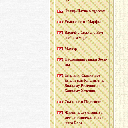
Факир. Наука о чу­де­сах
Еван­ге­лие от Марфы
Ва­си­лёк: Сказ­ка о Вол­
шеб­ном мире
Ма­стер
На­след­ни­ца стар­ца Зо­си­
мы
Еме­льян: Сказ­ка про
Емелю или Как жить по
Бо­жье­му Ве­ле­нию да по
Бо­жье­му Хо­те­нию
Ска­за­ние о Пе­ре­све­те
Жизнь после жизни. За­
мет­ки че­ло­ве­ка, на­шед­
ше­го Бога