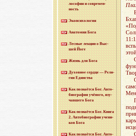
ло­со­фии и со­вре­мен­
Пла
ность
Бха
Эко­пси­хо­ло­гия
«По
Сол
Ана­то­мия Бога
11:
Лес­ные лек­ции о Выс­
всп
шей Йоге
это
Жизнь для Бога
фун
Тво
Ду­хов­ное серд­це — Ре­ли­
гия Един­ства
сам
Как по­зна­ёт­ся Бог. Ав­то­
Мен
био­гра­фия учё­но­го, изу­
чав­ше­го Бога
под
Как по­зна­ёт­ся Бог. Книга
при
2. Ав­то­био­гра­фии уче­ни­
кар
ков Бога
исц
Как по­зна­ёт­ся Бог. Ав­то­