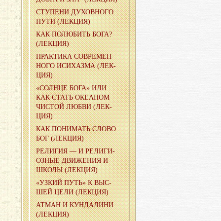
СТУ­ПЕ­НИ ДУ­ХОВ­НО­ГО
ПУТИ (ЛЕК­ЦИЯ)
КАК ПО­ЛЮ­БИТЬ БОГА?
(ЛЕК­ЦИЯ)
ПРАК­ТИ­КА СО­ВРЕ­МЕН­
НО­ГО ИС­И­ХАЗ­МА (ЛЕК­
ЦИЯ)
«СОЛН­ЦЕ БОГА» ИЛИ
КАК СТАТЬ ОКЕ­А­НОМ
ЧИ­СТОЙ ЛЮБВИ (ЛЕК­
ЦИЯ)
КАК ПО­НИ­МАТЬ СЛОВО
БОГ (ЛЕК­ЦИЯ)
РЕ­ЛИ­ГИЯ — И РЕ­ЛИ­ГИ­
ОЗ­НЫЕ ДВИ­ЖЕ­НИЯ И
ШКОЛЫ (ЛЕК­ЦИЯ)
«УЗКИЙ ПУТЬ» К ВЫС­
ШЕЙ ЦЕЛИ (ЛЕК­ЦИЯ)
АТМАН И КУН­ДА­ЛИ­НИ
(ЛЕК­ЦИЯ)