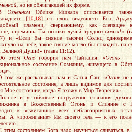
менной
, но не обжигающей их форме.
В
Огненном
Облике Ишвара описывается такж
гавадгите [
10
,
18
] со слов видевшего Его Арджу
добный пламени, сверкающему, как слепящее в
нце, стремишь Ты потоки лучей труднозримых!» (г
17) и «Если бы сияние тысячи Солнц одновреме
ыхнуло на небе, такое сияние могло бы походить на с
й Великой Души!» (глава 11:12).
Об этом
Огне
говорил нам Чайтания: «
Огонь
— 
кциональное состояние Сознания, живущего в Оби
рца».
О том же рассказывал нам и Сатья Саи: «
Огонь
не 
остоятельное состояние, а лишь видимое для пости
я Моё состояние, когда Я вхожу в Мир Творения».
Полное и устойчивое погружение сознания духов
вижника в Божественный Огонь и Слияние с 
водит к «сжиганию» всех неблагоприятных остат
мы. А «прожигание» Им своего тела — к его пол
елению.
С этим состоянием Бога надо научиться сливаться, в