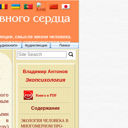
юции, смысле жизни человека.
духовного совершенствования.
Вла­ди­мир Ан­то­нов
Экопсихология
ого
Книга в PDF
ным
Со­дер­жа­ние
ными
— в
ЭКО­ЛО­ГИЯ ЧЕ­ЛО­ВЕ­КА В
елу)
МНО­ГО­МЕР­НОМ ПРО­