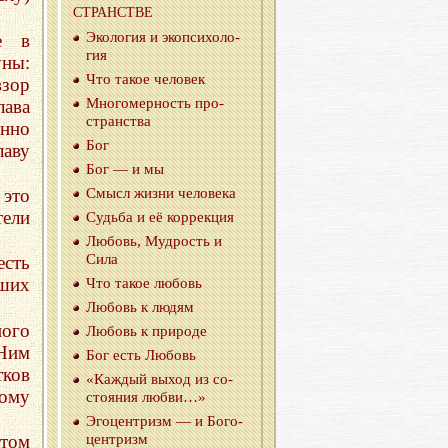
СТРАН­СТВЕ
Эко­ло­гия и эко­пси­хо­ло­
е в
гия
ны:
Что такое че­ло­век
зор
Мно­го­мер­ность про­
лава
стран­ства
нно
Бог
лаву
Бог — и мы
это
Смысл жизни че­ло­ве­ка
тели
Судь­ба и её кор­рек­ция
Лю­бовь, Муд­рость и
Сила
есть
гших
Что такое лю­бовь
Лю­бовь к людям
ного
Лю­бовь к при­ро­де
Ним
Бог есть Лю­бовь
ков
«Каж­дый выход из со­
ному
сто­я­ния любви…»
Эго­цен­тризм — и Бо­го­
 том
цен­тризм