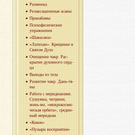
Раз­мин­ка
Ре­лак­са­ци­он­ные асаны
Пра­най­а­мы
Пси­хо­фи­зи­че­ские
упраж­не­ния
«Ша­ва­са­на»
«Ла­ти­хан». Кре­ще­ние в
Свя­том Духе
Очи­ще­ние чакр. Рас­
кры­тие ду­хов­но­го серд­
ца
Вы­хо­ды из тела
Раз­ви­тие чакр. Дань-тя­
ны
Ра­бо­та с ме­ри­ди­а­на­ми.
Су­шум­на, чит­ри­ни,
жень-мо, «мик­ро­кос­ми­
че­ская ор­би­та», сре­дин­
ный ме­ри­ди­ан
«Кокон»
«Пу­зы­ри вос­при­я­тия»