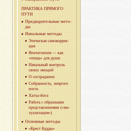
ПРАК­ТИ­КА ПРЯ­МО­ГО
ПУТИ
Пред­ва­ри­тель­ные ме­то­
ды
На­чаль­ные ме­то­ды
Эти­че­ская са­мо­кор­рек­
ция
Впе­чат­ле­ния — как
«пища» для души
На­чаль­ный кон­троль
своих эмо­ций
О со­стра­да­нии
Со­бран­ность, энер­гич­
ность
Хатха-йо­га
Ра­бо­та с об­раз­ны­ми
пред­став­ле­ни­я­ми («ви­
зу­а­ли­за­ция»)
Ос­нов­ные ме­то­ды
«Крест Будды»