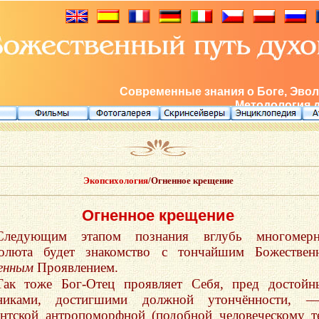
Современные знания о Боге, Эвол
Методология 
Экопсихология
/Огненное крещение
Огненное крещение
Следующим этапом познания вглубь многомерн
олюта будет знакомство с тончайшим Божествен
енным
Проявлением.
Так тоже Бог-Отец проявляет Себя, пред достой
никами, достигшими должной утончённости, 
антской антропоморфной (подобной человеческому т