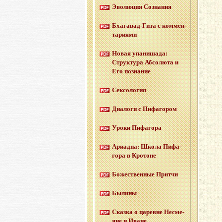
Эво­лю­ция Со­зна­ния
Бха­га­вад-Ги­та с ком­мен­
та­ри­я­ми
Новая упа­ни­ша­да:
Струк­ту­ра Аб­со­лю­та и
Его по­зна­ние
Сек­со­ло­гия
Диа­ло­ги с Пи­фа­го­ром
Уроки Пи­фа­го­ра
Ари­ад­на: Школа Пи­фа­
го­ра в Кро­тоне
Бо­же­ствен­ные Прит­чи
Бы­ли­ны
Сказ­ка о ца­ревне Несме­
яне и Иване