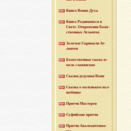
Книга Воина Духа
Книга Ро­див­ших­ся в
Свете. От­кро­ве­ния Бо­же­
ствен­ных Ат­лан­тов
Зо­ло­тые Cкри­жа­ли Ат­
лан­тов
Бо­же­ствен­ные сказы зе­
мель сла­вян­ских
Сказ­ки де­душ­ки Вани
Сказ­ка о ма­лень­ком вол­
шеб­ни­ке
Прит­чи Ма­сте­ров
Су­фий­ские прит­чи
Прит­чи Ава­ло­ки­те­шва­
ры