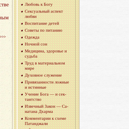
тве
Лю­бовь к Богу
Сек­су­аль­ный ас­пект
любви
нным
Вос­пи­та­ние детей
Со­ве­ты по пи­та­нию
>>>
Одеж­да
Ноч­ной сон
Ме­ди­ци­на, здо­ро­вье и
судь­ба
Труд в ма­те­ри­аль­ном
мире
Ду­хов­ное слу­же­ние
При­вя­зан­но­сти лож­ные
и ис­тин­ные
Уче­ние Бога — и сек­
тант­ство
Из­веч­ный Закон — Са­
на­та­на Дхар­ма
Ком­мен­та­рии к схеме
Па­тан­джа­ли