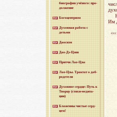
био­гра­фия учё­но­го: про­
чис
дол­же­ние
дух
Бо­го­цен­тризм
Им 
Ду­хов­ная ра­бо­та с
детьми
<<<
Дао­сизм
Дао-Дэ-Цзин
Прит­чи Лао-Цзы
Лао-Цзы. Трак­тат о доб­
ро­де­те­ли
Ду­хов­ное серд­це: Путь к
Твор­цу (сти­хи-ме­ди­та­
ции)
Бла­жен­ны чи­стые серд­
цем!