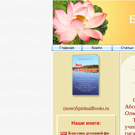
Абс
(none)SpiritualBooks.ru
Огн
Наши книги:
уче
гиг
Клас­си­ка ду­хов­ной фи­