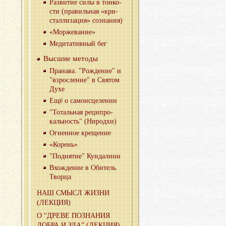
Раз­ви­тие силы в тон­ко­
сти (пра­виль­ная «кри­
стал­ли­за­ция» со­зна­ния)
«Мор­же­ва­ние»
Ме­ди­та­тив­ный бег
Выс­шие ме­то­ды
Пра­на­ва. "Рож­де­ние" и
"взрос­ле­ние" в Свя­том
Духе
Ещё о са­мо­ис­це­ле­нии
"То­таль­ная ре­ци­про­
каль­ность" (Ни­род­хи)
Ог­нен­ное кре­ще­ние
«Ко­рень»
"Под­ня­тие" Кун­да­ли­ни
Вхож­де­ние в Оби­тель
Твор­ца
НАШ СМЫСЛ ЖИЗНИ
(ЛЕК­ЦИЯ)
О “ДРЕВЕ ПО­ЗНА­НИЯ
ДОБРА И ЗЛА” (ЛЕК­ЦИЯ)