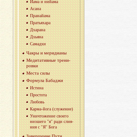
Йама и нийа­ма
Асана
Пра­найа­ма
Пра­тья­ха­ра
Дха­ра­на
Дхья­на
Са­ма­д­хи
Чакры и ме­ри­ди­а­ны
Ме­ди­та­тив­ные тре­ни­
ров­ки
Места силы
Фор­му­ла Ба­ба­джи
Ис­ти­на
Про­сто­та
Лю­бовь
Кар­ма-йо­га (слу­же­ние)
Уни­что­же­ние сво­е­го
низ­ше­го "я" ради сли­я­
ния с "Я" Бога
За­вер­ше­ние Пути