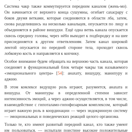
Система чакр также коммутируется передним каналом (жень-мо).
Он начинается от верхнего конца сушумны, огибает сахасрару с
боков двумя ветками, которые соединяются в области лба, затем,
снова разделившись на несколько канальцев, опускается по лицу и
объединяется в районе вишудхи. Ещё одна ветвь канала опускается
сквозь середину головы, через нёбо выходит к подбородку и на шее
присоединяется к другим ответвлениям. Затем канал широкой
лентой опускается по передней стороне тела, проходит сквозь
лобковую кость и направляется к копчику.
Особое внимание будем обращать на верхнюю часть канала, которая
соединяет в функциональный блок четыре чакры так называемого
«эмоционального центра» [
54
]: анахату, вишудху, манипуру и
аджню.
В этом комлексе ведущую роль играют, разумеется, анахата и
вишудха. От манипуры в определенной степени зависит
интенсивность эмоций, а через аджню осуществляется, в том числе,
взаимодействие с гипоталамо-гипофизарным комплексом, который
играет важную роль в координации — через эндокринную систему
— эмоциональных и поведенческих реакций целого организма.
Только те, кто имеют развитый передний канал, кто также умеют
им пользоваться, — испытали поистине высокие положительные