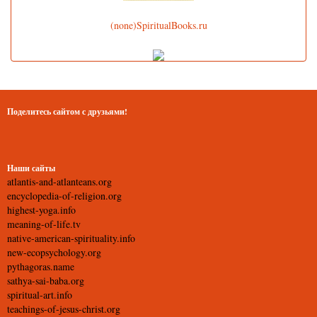
(none)SpiritualBooks.ru
Поделитесь сайтом с друзьями!
Наши сайты
atlantis-and-atlanteans.org
encyclopedia-of-religion.org
highest-yoga.info
meaning-of-life.tv
native-american-spirituality.info
new-ecopsychology.org
pythagoras.name
sathya-sai-baba.org
spiritual-art.info
teachings-of-jesus-christ.org