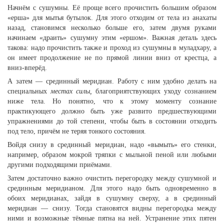
Начнём с сушумны. Её проще всего прочистить большим образом
«ерша» для мытья бутылок. Для этого отходим от тела из анахаты
назад, становимся несколько больше его, затем двумя руками
начинаем «драить» сушумну этим «ершом». Важная деталь здесь
такова: надо прочистить также и проход из сушумны в муладхару, а
он имеет продолжение не по прямой линии вниз от крестца, а
вниз-вперёд.
А затем — срединный меридиан. Работу с ним удобно делать на
специальных
местах силы,
благоприятствующих уходу сознанием
ниже тела. Но понятно, что к этому моменту сознание
практикующего должно быть уже развито предшествующими
упражнениями до той степени, чтобы быть в состоянии отходить
под тело, причём не теряя тонкого состояния.
Войдя снизу в срединный меридиан, надо «вымыть» его стенки,
например, образом мокрой тряпки с мыльной пеной или любыми
другими подходящими приёмами.
Затем достаточно важно очистить перегородку между сушумной и
срединным меридианом. Для этого надо быть одновременно в
обоих меридианах, зайдя в сушумну сверху, а в срединный
меридиан — снизу. Тогда становятся видны перегородка между
ними и возможные тёмные пятна на ней. Устранение этих пятен