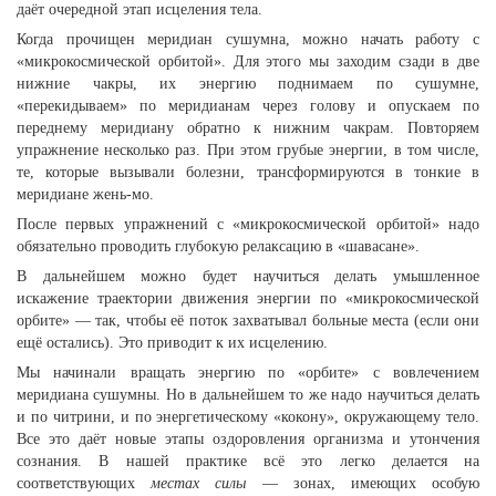
даёт очередной этап исцеления тела.
Когда прочищен меридиан сушумна, можно начать работу с
«микрокосмической орбитой». Для этого мы заходим сзади в две
нижние чакры, их энергию поднимаем по сушумне,
«перекидываем» по меридианам через голову и опускаем по
переднему меридиану обратно к нижним чакрам. Повторяем
упражнение несколько раз. При этом грубые энергии, в том числе,
те, которые вызывали болезни, трансформируются в тонкие в
меридиане жень-мо.
После первых упражнений с «микрокосмической орбитой» надо
обязательно проводить глубокую релаксацию в «шавасане».
В дальнейшем можно будет научиться делать умышленное
искажение траектории движения энергии по «микрокосмической
орбите» — так, чтобы её поток захватывал больные места (если они
ещё остались). Это приводит к их исцелению.
Мы начинали вращать энергию по «орбите» с вовлечением
меридиана сушумны. Но в дальнейшем то же надо научиться делать
и по читрини, и по энергетическому «кокону», окружающему тело.
Все это даёт новые этапы оздоровления организма и утончения
сознания. В нашей практике всё это легко делается на
соответствующих
местах силы
— зонах, имеющих особую