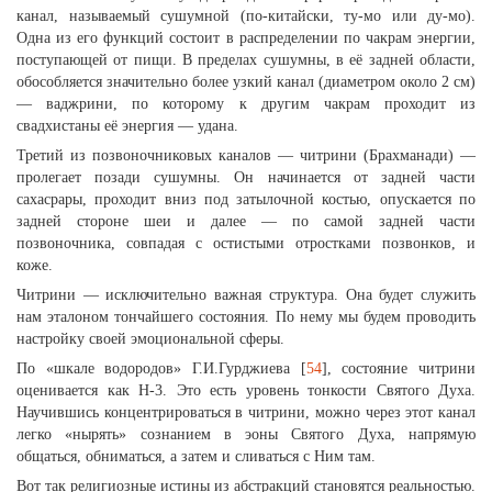
канал, называемый сушумной (по-китайски, ту-мо или ду-мо).
Одна из его функций состоит в распределении по чакрам энергии,
поступающей от пищи. В пределах сушумны, в её задней области,
обособляется значительно более узкий канал (диаметром около 2 см)
— ваджрини, по которому к другим чакрам проходит из
свадхистаны её энергия — удана.
Третий из позвоночниковых каналов — читрини (Брахманади) —
пролегает позади сушумны. Он начинается от задней части
сахасрары, проходит вниз под затылочной костью, опускается по
задней стороне шеи и далее — по самой задней части
позвоночника, совпадая с остистыми отростками позвонков, и
коже.
Читрини — исключительно важная структура. Она будет служить
нам эталоном тончайшего состояния. По нему мы будем проводить
настройку своей эмоциональной сферы.
По «шкале водородов» Г.И.Гурджиева [
54
], состояние читрини
оценивается как Н-3. Это есть уровень тонкости Святого Духа.
Научившись концентрироваться в читрини, можно через этот канал
легко «нырять» сознанием в эоны Святого Духа, напрямую
общаться, обниматься, а затем и сливаться с Ним там.
Вот так религиозные истины из абстракций становятся реальностью.