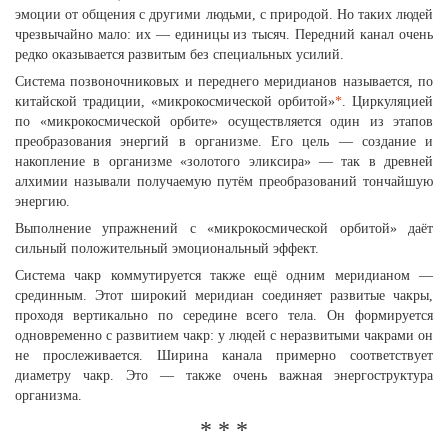
эмоции от общения с другими людьми, с природой. Но таких людей
чрезвычайно мало: их — единицы из тысяч. Передний канал очень
редко оказывается развитым без специальных усилий.
Система позвоночниковых и переднего меридианов называется, по
китайской традиции, «микрокосмической орбитой»
*
. Циркуляцией
по «микрокосмической орбите» осуществляется один из этапов
преобразования энергий в организме. Его цель — создание и
накопление в организме «золотого эликсира» — так в древней
алхимии называли получаемую путём преобразований тончайшую
энергию.
Выполнение упражнений с «микрокосмической орбитой» даёт
сильный положительный эмоциональный эффект.
Система чакр коммутируется также ещё одним меридианом —
срединным. Этот широкий меридиан соединяет развитые чакры,
проходя вертикально по середине всего тела. Он формируется
одновременно с развитием чакр: у людей с неразвитыми чакрами он
не прослеживается. Ширина канала примерно соответствует
диаметру чакр. Это — также очень важная энергоструктура
организма.
* * *