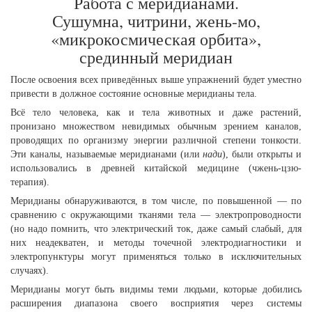
Работа с меридианами.
Сушумна, читрини, жень-мо,
«микрокосмическая орбита»,
срединный меридиан
После освоения всех приведённых выше упражнений будет уместно
привести в должное состояние основные меридианы тела.
Всё тело человека, как и тела животных и даже растений,
пронизано множеством невидимых обычным зрением каналов,
проводящих по организму энергии различной степени тонкости.
Эти каналы, называемые меридианами (или
нади
), были открыты и
использовались в древней китайской медицине (чжень-цзю-
терапия).
Меридианы обнаруживаются, в том числе, по повышенной — по
сравнению с окружающими тканями тела — электропроводности
(но надо помнить, что электрический ток, даже самый слабый, для
них неадекватен, и методы точечной электродиагностики и
электропунктуры могут применяться только в исключительных
случаях).
Меридианы могут быть видимы теми людьми, которые добились
расширения диапазона своего восприятия через системы