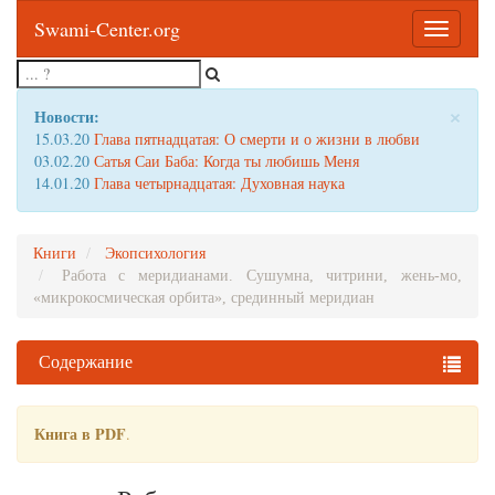
Swami-Center.org
Toggle
navigatio
×
Новости:
15.03.20
Глава пятнадцатая: О смерти и о жизни в любви
03.02.20
Сатья Саи Баба: Когда ты любишь Меня
14.01.20
Глава четырнадцатая: Духовная наука
Книги
Экопсихология
Работа с меридианами. Сушумна, читрини, жень-мо,
«микрокосмическая орбита», срединный меридиан
Содержание
Книга в PDF
.