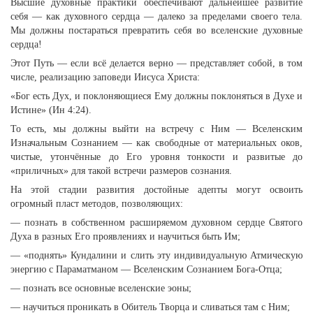
Высшие духовные практики обеспечивают дальнейшее развитие
себя — как духовного сердца — далеко за пределами своего тела.
Мы должны постараться превратить себя во вселенские духовные
сердца!
Этот Путь — если всё делается верно — представляет собой, в том
числе, реализацию заповеди Иисуса Христа:
«Бог есть Дух, и поклоняющиеся Ему должны поклоняться в Духе и
Истине» (Ин 4:24).
То есть, мы должны выйти на встречу с Ним — Вселенским
Изначальным Сознанием — как свободные от материальных оков,
чистые, утончённые до Его уровня тонкости и развитые до
«приличных» для такой встречи размеров сознания.
На этой стадии развития достойные адепты могут освоить
огромный пласт методов, позволяющих:
— познать в собственном расширяемом духовном сердце Святого
Духа в разных Его проявлениях и научиться быть Им;
— «поднять» Кундалини и слить эту индивидуальную Атмическую
энергию с Параматманом — Вселенским Сознанием Бога-Отца;
— познать все основные вселенские эоны;
— научиться проникать в Обитель Творца и сливаться там с Ним;