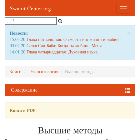
Swami-Center.org
Toggle
navigatio
×
Новости:
15.03.20
Глава пятнадцатая: О смерти и о жизни в любви
03.02.20
Сатья Саи Баба: Когда ты любишь Меня
14.01.20
Глава четырнадцатая: Духовная наука
Книги
Экопсихология
Высшие методы
Содержание
Книга в PDF
.
Высшие методы