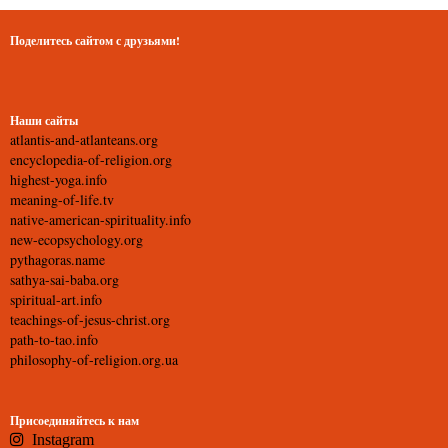
Поделитесь сайтом с друзьями!
Наши сайты
atlantis-and-atlanteans.org
encyclopedia-of-religion.org
highest-yoga.info
meaning-of-life.tv
native-american-spirituality.info
new-ecopsychology.org
pythagoras.name
sathya-sai-baba.org
spiritual-art.info
teachings-of-jesus-christ.org
path-to-tao.info
philosophy-of-religion.org.ua
Присоединяйтесь к нам
Instagram