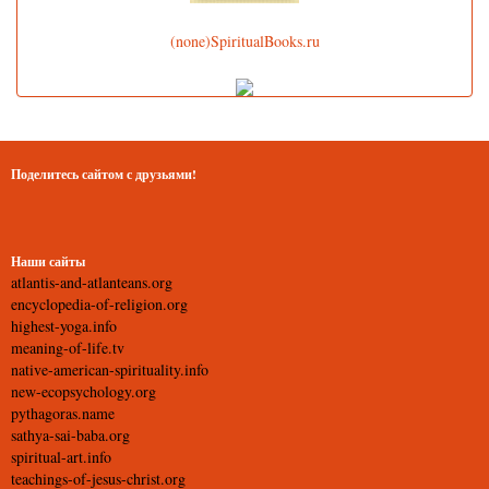
(none)SpiritualBooks.ru
Поделитесь сайтом с друзьями!
Наши сайты
atlantis-and-atlanteans.org
encyclopedia-of-religion.org
highest-yoga.info
meaning-of-life.tv
native-american-spirituality.info
new-ecopsychology.org
pythagoras.name
sathya-sai-baba.org
spiritual-art.info
teachings-of-jesus-christ.org