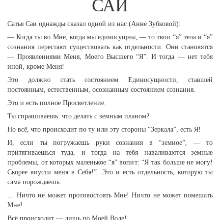
САИ
Сатья Саи однажды сказал одной из нас (Анне Зубковой):
— Когда ты во Мне, когда мы единосущны, — то твои “я” тела и “я”
сознания перестают существовать как отдельности. Они становятся
— Проявлениями Меня, Моего Высшего “Я”. И тогда — нет тебя
иной, кроме Меня!
Это должно стать состоянием Единосущности, ставшей
постоянным, естественным, осознанным состоянием сознания.
Это и есть полное Просветление.
Ты спрашиваешь: что делать с земным планом?
Но всё, что происходит по ту или эту стороны “Зеркала”, есть Я!
И, если ты погружаешь руки сознания в “земное”, — то
притягиваешься туда, и тогда на тебя наваливаются земные
проблемы, от которых маленькое “я” вопит: “Я так больше не могу!
Скорее впусти меня в Себя!”. Это и есть отдельность, которую ты
сама порождаешь.
… Ничто не может противостоять Мне! Ничто не может помешать
Мне!
Всё происходит — лишь по Моей Воле!