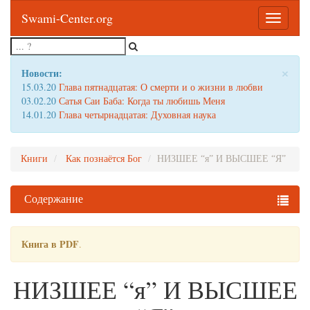
Swami-Center.org
Toggle
navigatio
×
Новости:
15.03.20
Глава пятнадцатая: О смерти и о жизни в любви
03.02.20
Сатья Саи Баба: Когда ты любишь Меня
14.01.20
Глава четырнадцатая: Духовная наука
Книги
Как познаётся Бог
НИЗШЕЕ “я” И ВЫСШЕЕ “Я”
Содержание
Книга в PDF
.
НИЗШЕЕ “я” И ВЫСШЕЕ