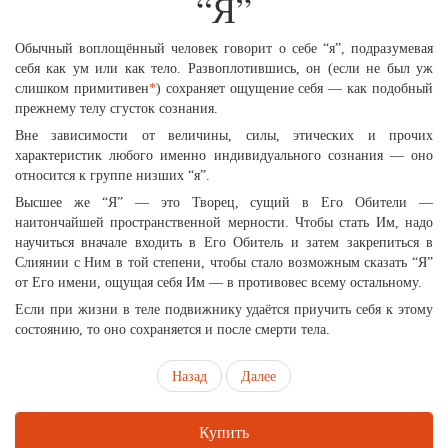
“Я”
Обычный воплощённый человек говорит о себе “я”, подразумевая
себя как ум или как тело. Развоплотившись, он (если не был уж
слишком примитивен
*
) сохраняет ощущение себя — как подобный
прежнему телу сгусток сознания.
Вне зависимости от величины, силы, этических и прочих
характеристик любого именно индивидуального сознания — оно
относится к группе низших “я”.
Высшее же “Я” — это Творец, сущий в Его Обители —
наитончайшей пространственной мерности. Чтобы стать Им, надо
научиться вначале входить в Его Обитель и затем закрепиться в
Слиянии с Ним в той степени, чтобы стало возможным сказать “Я”
от Его имени, ощущая себя Им — в противовес всему остальному.
Если при жизни в теле подвижнику удаётся приучить себя к этому
состоянию, то оно сохраняется и после смерти тела.
Назад
Далее
Купить