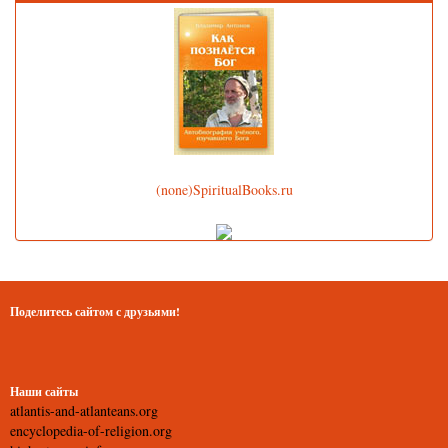
(none)SpiritualBooks.ru
Поделитесь сайтом с друзьями!
Наши сайты
atlantis-and-atlanteans.org
encyclopedia-of-religion.org