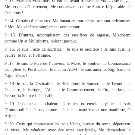
9 :13. Mais les Mahatmas, O Partha, ayant transcendé Ma Divine maya,
Me servent délibérément, Me connaissant comme Source Inépuisable de
Créations !
9 :14. Certains d’entre eux, Me louant en tout temps, aspirant ardemment
à Moi, Me vénèrent simplement avec amour.
9 :15. D’autres, accomplissant des sacrifices de sagesse, M’adorent
comme Un et Multiforme, présent partout.
9 :16. Je suis l’acte de sacrifice ! Je suis le sacrifice ! Je suis aussi le
beurre, le feu et l’offrande.
9 :17. Je suis le Père de l’univers, la Mère, le Soutien, la Connaissance
Complète, le Purificateur, le mantra AUM ! Je suis aussi les Rig, Sama et
Yajur Vedas !
9 :18. Je suis la Destination, le Bien-aimé, le Souverain, le Témoin, la
Demeure, le Refuge, l’Aimant, le Commencement, la Fin, la Base, le
Trésor, la Source Inépuisable !
9 :19. Je donne de la chaleur ! Je retiens ou envoie la pluie ! Je suis
l’Immortalité et Je suis la mort ! Je suis le manifeste et non-manifeste, O
Arjuna !
9 :20. Ceux qui connaissent les trois Védas, buvant du soma, dépourvus
de vices, Me vénérant avec des actes sacrificiels, Me demandant le