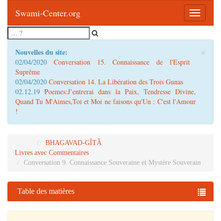
Swami-Center.org
Toggle
navigatio
×
Nouvelles du site:
02/04/2020
Conversation 15. Connaissance de l'Esprit
Suprême
02/04/2020
Conversation 14. La Libération des Trois Gunas
02.12.19
Poemes:J’entrerai dans la Paix, Tendresse Divine,
Quand Tu M'Aimes,Toi et Moi ne faisons qu'Un : C'est l'Amour
!
BHAGAVAD-GÎTÂ
Livres
avec Commentaires
Conversation 9. Connaissance Souveraine et Mystère Souverain
Table des matières