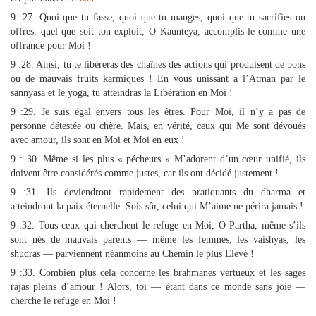
9 :27. Quoi que tu fasse, quoi que tu manges, quoi que tu sacrifies ou
offres, quel que soit ton exploit, O Kaunteya, accomplis-le comme une
offrande pour Moi !
9 :28. Ainsi, tu te libéreras des chaînes des actions qui produisent de bons
ou de mauvais fruits karmiques ! En vous unissant à l’Atman par le
sannyasa et le yoga, tu atteindras la Libération en Moi !
9 :29. Je suis égal envers tous les êtres. Pour Moi, il n’y a pas de
personne détestée ou chère. Mais, en vérité, ceux qui Me sont dévoués
avec amour, ils sont en Moi et Moi en eux !
9 : 30. Même si les plus « pécheurs » M’adorent d’un cœur unifié, ils
doivent être considérés comme justes, car ils ont décidé justement !
9 :31. Ils deviendront rapidement des pratiquants du dharma et
atteindront la paix éternelle. Sois sûr, celui qui M’aime ne périra jamais !
9 :32. Tous ceux qui cherchent le refuge en Moi, O Partha, même s’ils
sont nés de mauvais parents — même les femmes, les vaishyas, les
shudras — parviennent néanmoins au Chemin le plus Elevé !
9 :33. Combien plus cela concerne les brahmanes vertueux et les sages
rajas pleins d’amour ! Alors, toi — étant dans ce monde sans joie —
cherche le refuge en Moi !