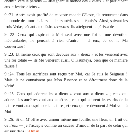
chemin vers le paradis — atteignent le monde des « dieux » et participent
aux « festins divins ».
9 :21. Après avoir profité de ce vaste monde Céleste, ils retournent dans
le monde des mortels lorsque leurs mérites sont épuisés. Ainsi, suivant les
trois Vedas, cédant aux désirs
terrestres
, ils atteignent le périssable.
9 :22. Ceux qui aspirent à Moi seul avec une foi et une dévotion
inébranlables, ne pensant à rien d’autre — à eux, Je donne Ma
Couverture !
9 :23. Et même ceux qui sont dévoués aux « dieux » et les vénèrent avec
une foi totale — ils Me vénèrent aussi, O Kaunteya, bien que de manière
fausse !
9 :24. Tous les sacrifices sont reçus par Moi, car Je suis le Seigneur !
Mais ils ne connaissent pas Mon Essence et se détournent donc de la
vérité.
9 :25. Ceux qui adorent les « dieux » vont aux « dieux » ; ceux qui
adorent les ancêtres vont aux ancêtres ; ceux qui adorent les esprits de la
nature vont aux esprits de la nature ; et ceux qui se dévouent à Moi vont à
Moi !
9 :26. Si on M’offre avec amour même une feuille, une fleur, un fruit ou
de l’eau — je l’accepte comme un cadeau d’amour de la part de celui qui
est pur dans l’
Atman
!