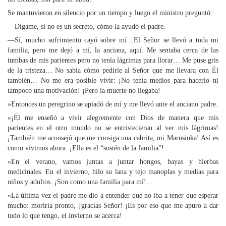
Se mantuvieron en silencio por un tiempo y luego el ministro preguntó:
—Dígame, si no es un secreto, cómo la ayudó el padre.
—Sí, mucho sufrimiento cayó sobre mí…El Señor se llevó a toda mi
familia, pero me dejó a mí, la anciana, aquí. Me sentaba cerca de las
tumbas de mis parientes pero no tenía lágrimas para llorar… Me puse gris
de la tristeza… No sabía cómo pedirle al Señor que me llevara con Él
también… No me era posible vivir: ¡No tenía medios para hacerlo ni
tampoco una motivación! ¡Pero la muerte no llegaba!
»Entonces un peregrino se apiadó de mí y me llevó ante el anciano padre.
»¡Él me enseñó a vivir alegremente con Dios de manera que mis
parientes en el otro mundo no se entristecieran al ver mis lágrimas!
¡También me aconsejó que me consiga una cabrita, mi Marusinka! Así es
como vivimos ahora. ¡Ella es el “sostén de la familia”!
»En el verano, vamos juntas a juntar hongos, bayas y hierbas
medicinales. En el invierno, hilo su lana y tejo manoplas y medias para
niños y adultos. ¡Son como una familia para mí!...
»La última vez el padre me dio a entender que no iba a tener que esperar
mucho: moriría pronto, ¡gracias Señor! ¡Es por eso que me apuro a dar
todo lo que tengo, el invierno se acerca!