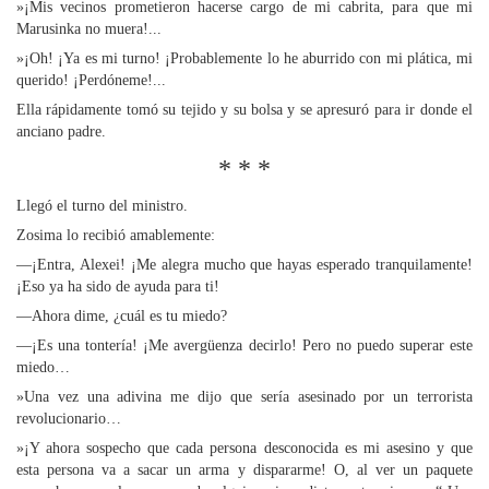
»¡Mis vecinos prometieron hacerse cargo de mi cabrita, para que mi
Marusinka no muera!...
»¡Oh! ¡Ya es mi turno! ¡Probablemente lo he aburrido con mi plática, mi
querido! ¡Perdóneme!...
Ella rápidamente tomó su tejido y su bolsa y se apresuró para ir donde el
anciano padre.
* * *
Llegó el turno del ministro.
Zosima lo recibió amablemente:
—¡Entra, Alexei! ¡Me alegra mucho que hayas esperado tranquilamente!
¡Eso ya ha sido de ayuda para ti!
—Ahora dime, ¿cuál es tu miedo?
—¡Es una tontería! ¡Me avergüenza decirlo! Pero no puedo superar este
miedo…
»Una vez una adivina me dijo que sería asesinado por un terrorista
revolucionario…
»¡Y ahora sospecho que cada persona desconocida es mi asesino y que
esta persona va a sacar un arma y dispararme! O, al ver un paquete