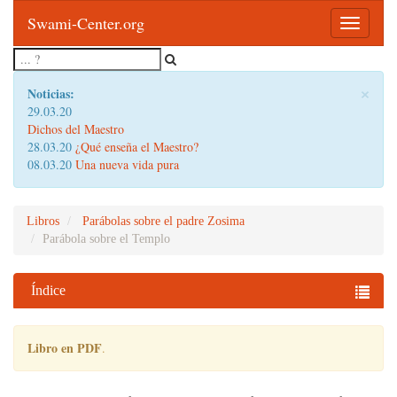
Swami-Center.org
Toggle
navigatio
×
Noticias:
29.03.20
Dichos del Maestro
28.03.20
¿Qué enseña el Maestro?
08.03.20
Una nueva vida pura
Libros
Parábolas sobre el padre Zosima
Parábola sobre el Templo
Índice
Libro en PDF
.