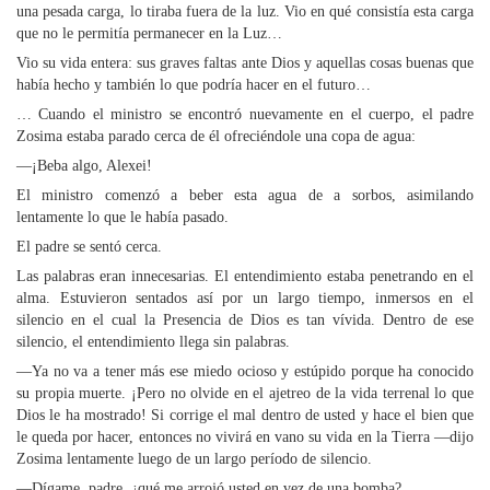
una pesada carga, lo tiraba fuera de la luz. Vio en qué consistía esta carga
que no le permitía permanecer en la Luz…
Vio su vida entera: sus graves faltas ante Dios y aquellas cosas buenas que
había hecho y también lo que podría hacer en el futuro…
… Cuando el ministro se encontró nuevamente en el cuerpo, el padre
Zosima estaba parado cerca de él ofreciéndole una copa de agua:
—¡Beba algo, Alexei!
El ministro comenzó a beber esta agua de a sorbos, asimilando
lentamente lo que le había pasado.
El padre se sentó cerca.
Las palabras eran innecesarias. El entendimiento estaba penetrando en el
alma. Estuvieron sentados así por un largo tiempo, inmersos en el
silencio en el cual la Presencia de Dios es tan vívida. Dentro de ese
silencio, el entendimiento llega sin palabras.
—Ya no va a tener más ese miedo ocioso y estúpido porque ha conocido
su propia muerte. ¡Pero no olvide en el ajetreo de la vida terrenal lo que
Dios le ha mostrado! Si corrige el mal dentro de usted y hace el bien que
le queda por hacer, entonces no vivirá en vano su vida en la Tierra —dijo
Zosima lentamente luego de un largo período de silencio.
—Dígame, padre, ¿qué me arrojó usted en vez de una bomba?