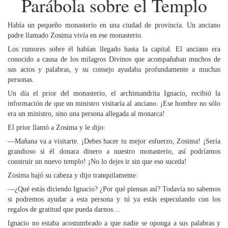
Parábola sobre el Templo
Había un pequeño monasterio en una ciudad de provincia. Un anciano
padre llamado Zosima vivía en ese monasterio.
Los rumores sobre él habían llegado hasta la capital. El anciano era
conocido a causa de los milagros Divinos que acompañaban muchos de
sus actos y palabras, y su consejo ayudaba profundamente a muchas
personas.
Un día el prior del monasterio, el archimandrita Ignacio, recibió la
información de que un ministro visitaría al anciano. ¡Ese hombre no sólo
era un ministro, sino una persona allegada al monarca!
El prior llamó a Zosima y le dijo:
—Mañana va a visitarte. ¡Debes hacer tu mejor esfuerzo, Zosima! ¡Sería
grandioso si él donara dinero a nuestro monasterio, así podríamos
construir un nuevo templo! ¡No lo dejes ir sin que eso suceda!
Zosima bajó su cabeza y dijo tranquilamente:
—¿Qué estás diciendo Ignacio? ¿Por qué piensas así? Todavía no sabemos
si podremos ayudar a esta persona y tú ya estás especulando con los
regalos de gratitud que pueda darnos…
Ignacio no estaba acostumbrado a que nadie se oponga a sus palabras y