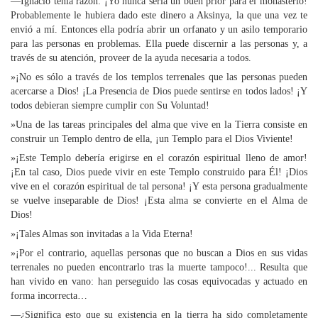
—Ignacio tenía razón: ¡Yo nunca sería un buen prior para el monasterio!
Probablemente le hubiera dado este dinero a Aksinya, la que una vez te
envió a mí. Entonces ella podría abrir un orfanato y un asilo temporario
para las personas en problemas. Ella puede discernir a las personas y, a
través de su atención, proveer de la ayuda necesaria a todos.
»¡No es sólo a través de los templos terrenales que las personas pueden
acercarse a Dios! ¡La Presencia de Dios puede sentirse en todos lados! ¡Y
todos debieran siempre cumplir con Su Voluntad!
»Una de las tareas principales del alma que vive en la Tierra consiste en
construir un Templo dentro de ella, ¡un Templo para el Dios Viviente!
»¡Este Templo debería erigirse en el corazón espiritual lleno de amor!
¡En tal caso, Dios puede vivir en este Templo construido para Él! ¡Dios
vive en el corazón espiritual de tal persona! ¡Y esta persona gradualmente
se vuelve inseparable de Dios! ¡Esta alma se convierte en el Alma de
Dios!
»¡Tales Almas son invitadas a la Vida Eterna!
»¡Por el contrario, aquellas personas que no buscan a Dios en sus vidas
terrenales no pueden encontrarlo tras la muerte tampoco!... Resulta que
han vivido en vano: han perseguido las cosas equivocadas y actuado en
forma incorrecta…
—¿Significa esto que su existencia en la tierra ha sido completamente