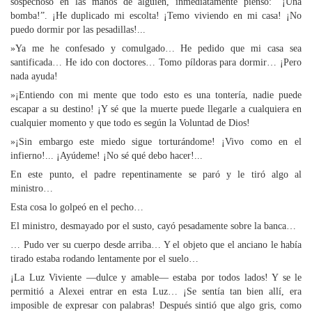
sospechoso en las manos de alguien, inmediatamente pienso: “¡Una
bomba!”. ¡He duplicado mi escolta! ¡Temo viviendo en mi casa! ¡No
puedo dormir por las pesadillas!...
»Ya me he confesado y comulgado… He pedido que mi casa sea
santificada… He ido con doctores… Tomo píldoras para dormir… ¡Pero
nada ayuda!
»¡Entiendo con mi mente que todo esto es una tontería, nadie puede
escapar a su destino! ¡Y sé que la muerte puede llegarle a cualquiera en
cualquier momento y que todo es según la Voluntad de Dios!
»¡Sin embargo este miedo sigue torturándome! ¡Vivo como en el
infierno!... ¡Ayúdeme! ¡No sé qué debo hacer!...
En este punto, el padre repentinamente se paró y le tiró algo al
ministro…
Esta cosa lo golpeó en el pecho…
El ministro, desmayado por el susto, cayó pesadamente sobre la banca…
… Pudo ver su cuerpo desde arriba… Y el objeto que el anciano le había
tirado estaba rodando lentamente por el suelo…
¡La Luz Viviente —dulce y amable— estaba por todos lados! Y se le
permitió a Alexei entrar en esta Luz… ¡Se sentía tan bien allí, era
imposible de expresar con palabras! Después sintió que algo gris, como