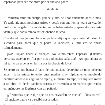
esperaban para ser recibidas por el anciano padre.
* * *
El ministro tenía un cuerpo grande y alto de unos cincuenta años o más.
Ya tenía algunos mechones grises y vestía con una levita negra en vez del
uniforme de gala. Era evidente que se había estado preparando para esta
visita y que había estado reflexionando mucho…
Cuando el monje que lo acompañaba dijo que reportaría al prior lo
sucedido para hacer que el padre lo recibiera, el ministro se opuso
calmadamente:
—¡No! ¡Déjalo hacer su trabajo! ¡No lo molesten! Esperaré. ¿Cuántas
personas esperan en fila por mis audiencias cada día? ¡Así que ahora es
mi turno de esperar en la fila por la Gracia de Dios!
Se sentó en una banca al lado de una anciana decrépita de unos ochenta
años… Ella estaba tejiendo unas medias muy rápidamente, moviendo
habilidosamente sus agujas de tejer y, al mismo tiempo, sin siquiera mirar
a su obra, le decía palabras tiernas de consuelo a su vecino que estaba
enjugándose las lágrimas con un pañuelo:
—¡¿Recuerdas que te dije que no nos enviarían de vuelta?! ¡Dios es real!
¡El anciano padre va a recibirnos a todos!