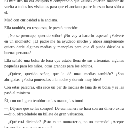
El ministro no era estúpido y comprendió que «ellos» querían mandar de
vuelta a todos los visitantes para que el anciano padre lo escuchara sólo a
él.
Miró con curiosidad a la anciana.
Ella también, en respuesta, le prestó atención:
—¡No se preocupe, querido señor! ¡No voy a hacerlo esperar! ¡Volveré
en un momento! ¡El padre me ha ayudado mucho y ahora simplemente
quiero darle algunas medias y manoplas para que él pueda dárselos a
buenas personas!
Ella señaló una bolsa de lona que estaba llena de sus artesanías: algunas
pequeñas para los niños, otras grandes para los adultos.
—¿Quiere, querido señor, que le dé unas medias también? ¡Son
abrigadas! ¡Podrá ponérselas a la noche y dormir muy bien!
Con estas palabras, ella sacó un par de medias de lana de su bolsa y se las
pasó al ministro.
Él, con un ligero temblor en las manos, las tomó…
—¡Déjeme que se las compre! De esa manera se hará con un dinero extra
—dijo, ofreciéndole un billete de gran valuación.
—¿Qué está diciendo? ¡Esto es un monasterio, no un mercado! ¡Acepte
las medias, son para su salud!