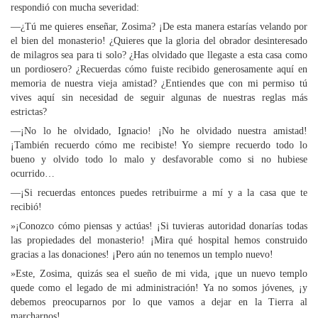
respondió con mucha severidad:
—¿Tú me quieres enseñar, Zosima? ¡De esta manera estarías velando por
el bien del monasterio! ¿Quieres que la gloria del obrador desinteresado
de milagros sea para ti solo? ¿Has olvidado que llegaste a esta casa como
un pordiosero? ¿Recuerdas cómo fuiste recibido generosamente aquí en
memoria de nuestra vieja amistad? ¿Entiendes que con mi permiso tú
vives aquí sin necesidad de seguir algunas de nuestras reglas más
estrictas?
—¡No lo he olvidado, Ignacio! ¡No he olvidado nuestra amistad!
¡También recuerdo cómo me recibiste! Yo siempre recuerdo todo lo
bueno y olvido todo lo malo y desfavorable como si no hubiese
ocurrido…
—¡Si recuerdas entonces puedes retribuirme a mí y a la casa que te
recibió!
»¡Conozco cómo piensas y actúas! ¡Si tuvieras autoridad donarías todas
las propiedades del monasterio! ¡Mira qué hospital hemos construido
gracias a las donaciones! ¡Pero aún no tenemos un templo nuevo!
»Este, Zosima, quizás sea el sueño de mi vida, ¡que un nuevo templo
quede como el legado de mi administración! Ya no somos jóvenes, ¡y
debemos preocuparnos por lo que vamos a dejar en la Tierra al
marcharnos!