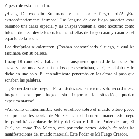
A pesar de esto, hacía frío.
¡Huang Di extendió Su mano y un enorme fuego ardió! ¡Era
extraordinariamente hermoso! Las lenguas de este fuego parecían estar
bailando una danza especial y las chispas volaban al cielo nocturno como
hilos ardientes, desde los cuales las estrellas de fuego caían y caían en el
espacio de la noche…
Los discípulos se calentaron. ¡Estaban contemplando el fuego, el cual les
fascinaba con su belleza!
Huang Di comenzó a hablar en la transparente quietud de la noche. Su
suave y profunda voz unía a los que escuchaban, al Que hablaba y lo
dicho en uno solo. El entendimiento penetraba en las almas al paso que
sonaban las palabras.
—¡Recuerden este fuego! ¡Para ustedes será suficiente sólo recordar esta
imagen para que luego, sin importar la situación, puedan
experimentarme!
»Así como el interminable cielo estrellado sobre el mundo entero puede
siempre hacerles acordar de Mi existencia, de la misma manera este fuego
les permitirá acordarse de Mí y del Gran e Infinito Poder de Tao, El
Cual, así como Tao Mismo, está por todas partes,
debajo de
todas las
manifestaciones del mundo material. Este Poder es Mi Fuego Creador.