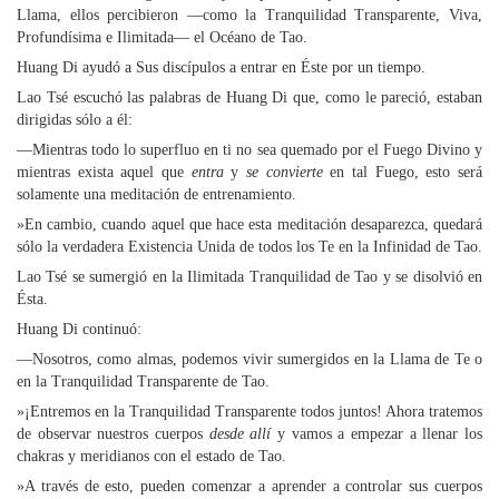
Llama, ellos percibieron —como la Tranquilidad Transparente, Viva,
Profundísima e Ilimitada— el Océano de Tao.
Huang Di ayudó a Sus discípulos a entrar en Éste por un tiempo.
Lao Tsé escuchó las palabras de Huang Di que, como le pareció, estaban
dirigidas sólo a él:
—Mientras todo lo superfluo en ti no sea quemado por el Fuego Divino y
mientras exista aquel que
entra
y
se convierte
en tal Fuego, esto será
solamente una meditación de entrenamiento.
»En cambio, cuando aquel que hace esta meditación desaparezca, quedará
sólo la verdadera Existencia Unida de todos los Te en la Infinidad de Tao.
Lao Tsé se sumergió en la Ilimitada Tranquilidad de Tao y se disolvió en
Ésta.
Huang Di continuó:
—Nosotros, como almas, podemos vivir sumergidos en la Llama de Te o
en la Tranquilidad Transparente de Tao.
»¡Entremos en la Tranquilidad Transparente todos juntos! Ahora tratemos
de observar nuestros cuerpos
desde allí
y vamos a empezar a llenar los
chakras y meridianos con el estado de Tao.
»A través de esto, pueden comenzar a aprender a controlar sus cuerpos