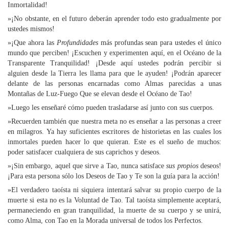
Inmortalidad!
»¡No obstante, en el futuro deberán aprender todo esto gradualmente por
ustedes mismos!
»¡Que ahora las
Profundidades
más profundas sean para ustedes el único
mundo que perciben! ¡Escuchen y experimenten aquí, en el Océano de la
Transparente Tranquilidad! ¡Desde aquí ustedes podrán percibir si
alguien desde la Tierra les llama para que le ayuden! ¡Podrán aparecer
delante de las personas encarnadas como Almas parecidas a unas
Montañas de Luz-Fuego Que se elevan desde el Océano de Tao!
»Luego les enseñaré cómo pueden trasladarse así junto con sus cuerpos.
»Recuerden también que nuestra meta no es enseñar a las personas a creer
en milagros. Ya hay suficientes escritores de historietas en las cuales los
inmortales pueden hacer lo que quieran. Este es el sueño de muchos:
poder satisfacer cualquiera de sus caprichos y deseos.
»¡Sin embargo, aquel que sirve a Tao, nunca satisface
sus propios
deseos!
¡Para esta persona sólo los Deseos de Tao y Te son la guía para la acción!
»El verdadero taoísta ni siquiera intentará salvar su propio cuerpo de la
muerte si esta no es la Voluntad de Tao. Tal taoísta simplemente aceptará,
permaneciendo en gran tranquilidad, la muerte de su cuerpo y se unirá,
como Alma, con Tao en la Morada universal de todos los Perfectos.