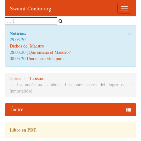
Swami-Center.org
Toggle
navigatio
×
Noticias:
29.03.20
Dichos del Maestro
28.03.20
¿Qué enseña el Maestro?
08.03.20
Una nueva vida pura
Libros
Taoísmo
La undécima parábola: Lecciones acerca del logro de la
Inmortalidad
Índice
Libro en PDF
.