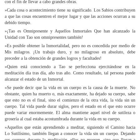
con el fin de llevar a cabo grandes obras.
»Cada cosa o acontecimiento tiene su significado. Los Sabios contribuyen
a que las cosas encuentren el mejor lugar y que las acciones ocurran a su
debido tiempo.
»¡Tao es Omnipresente y Aquellos Inmortales Que han alcanzado la
Unidad con Tao son omnipresentes también!
»Es posible obtener la Inmortalidad, pero no es concedida por medio de
Mis milagros. ¡Un trabajo duro, y no milagroso en absoluto, debe
preceder a la obtención de grandes logros y facultades!
»Quien está conociendo a Tao se perfecciona ejercitándose en la
meditación día tras día, año tras año. Como resultado, tal persona puede
alcanzar el estado de un Inmortal.
»Se puede decir que la vida en un cuerpo es la causa de la muerte. No
obstante, quien ha muerto o, más exactamente, ha dejado su cuerpo, sabe
que esto no es el final, sino el comienzo de la otra vida, la vida sin un
cuerpo. Tal vida puede durar siglos, pero el estado en el que esto ocurre
puede variar enormemente. El alma mantiene aquel nivel de sutileza o
grosería al cual estaba acostumbrada durante la vida en su cuerpo.
»Aquellos que están aprendiendo a meditar, siguiendo el Camino hacia
Lo Sutilísimo, también llegan a conocer la vida sin un cuerpo. Dejando
sus cuerpos durante la meditación, ellos no mueren, sino que llegan a