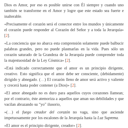
Dios es Amor, por eso es posible unirse con Él siempre y cuando uno
también se transforme en el Amor y logre que este estado sea fuerte e
inalterable.
«Precisamente el corazón será el conector entre los mundos y únicamente
el corazón puede responder al Corazón del Señor y a toda la Jerarquía»
[
2
].
«La conciencia que no abarca esta comprensión solamente puede balbucir
palabras grandes, pero no puede plasmarlas en la vida. Pues sólo un
corazón saturado de la Grandeza de la Jerarquía puede comprender toda
la majestuosidad de la Ley Cósmica» [
2
].
«Está indicado correctamente que el amor es un principio dirigente,
creativo. Esto significa que el amor debe ser consciente, (debidamente)
dirigido y abnegado. (…) El corazón lleno de amor será activo y valiente
y crecerá hasta poder contener (a Dios)» [
2
].
«El amor abnegado no es duro para aquellos cuyos corazones llamean;
por el contrario, éste atemoriza a aquellos que aman sus debilidades y que
vacilan abrazando su “yo” ilusorio,
»(…) el
fuego creador del corazón
no vaga, sino que asciende
impetuosamente por los escalones de la Jerarquía hasta la
Luz Suprema.
»El amor es el principio dirigente, creador» [
2
].