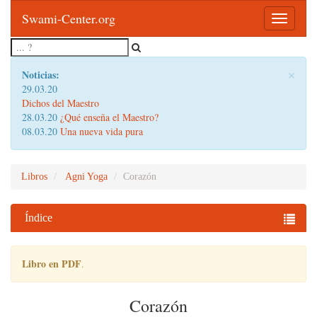
Swami-Center.org
Toggle
navigatio
×
Noticias:
29.03.20
Dichos del Maestro
28.03.20
¿Qué enseña el Maestro?
08.03.20
Una nueva vida pura
Libros
Agni Yoga
Corazón
Índice
Libro en PDF
.
Corazón