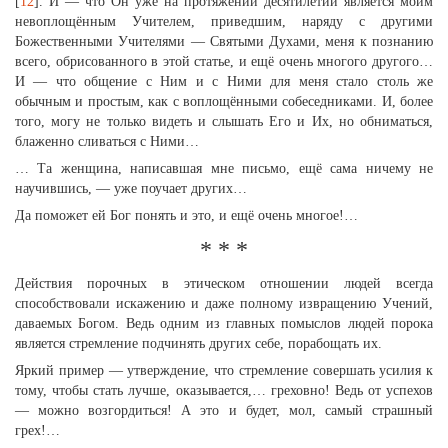
[
12
]. И — что Он уже на протяжении десятилетий является моим
невоплощённым Учителем, приведшим, наряду с другими
Божественными Учителями — Святыми Духами, меня к познанию
всего, обрисованного в этой статье, и ещё очень многого другого…
И — что общение с Ним и с Ними для меня стало столь же
обычным и простым, как с воплощёнными собеседниками. И, более
того, могу не только видеть и слышать Его и Их, но обниматься,
блаженно сливаться с Ними…
… Та женщина, написавшая мне письмо, ещё сама ничему не
научившись, — уже поучает других…
Да поможет ей Бог понять и это, и ещё очень многое!…
* * *
Действия порочных в этическом отношении людей всегда
способствовали искажению и даже полному извращению Учений,
даваемых Богом. Ведь одним из главных помыслов людей порока
является стремление подчинять других себе, порабощать их.
Яркий пример — утверждение, что стремление совершать усилия к
тому, чтобы стать лучше, оказывается,… греховно! Ведь от успехов
— можно возгордиться! А это и будет, мол, самый страшный
грех!…