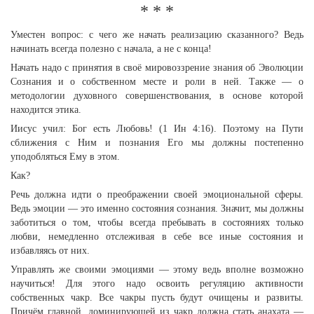
* * *
Уместен вопрос: с чего же начать реализацию сказанного? Ведь
начинать всегда полезно с начала, а не с конца!
Начать надо с принятия в своё мировоззрение знания об Эволюции
Сознания и о собственном месте и роли в ней. Также — о
методологии духовного совершенствования, в основе которой
находится этика.
Иисус учил: Бог есть Любовь! (1 Ин 4:16). Поэтому на Пути
сближения с Ним и познания Его мы должны постепенно
уподобляться Ему в этом.
Как?
Речь должна идти о преображении своей эмоциональной сферы.
Ведь эмоции — это именно состояния сознания. Значит, мы должны
заботиться о том, чтобы всегда пребывать в состояниях только
любви, немедленно отслеживая в себе все иные состояния и
избавляясь от них.
Управлять же своими эмоциями — этому ведь вполне возможно
научиться! Для этого надо освоить регуляцию активности
собственных чакр. Все чакры пусть будут очищены и развиты.
Причём главной, доминирующей из чакр должна стать анахата —