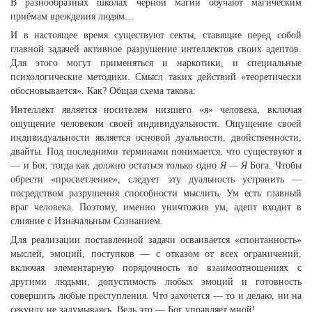
В разнообразных школах чёрной магии обучают магическим
приёмам вреждения людям…
И в настоящее время существуют секты, ставящие перед собой
главной задачей активное разрушение интеллектов своих адептов.
Для этого могут применяться и наркотики, и специальные
психологические методики. Смысл таких действий «теоретически
обосновывается». Как? Общая схема такова:
Интеллект является носителем низшего «я» человека, включая
ощущение человеком своей индивидуальности. Ощущение своей
индивидуальности является основой дуальности, двойственности,
двайты. Под последними терминами понимается, что существуют я
— и Бог, тогда как должно остаться только одно
Я — Я
Бога. Чтобы
обрести «просветление», следует эту дуальность устранить —
посредством разрушения способности мыслить. Ум есть главный
враг человека. Поэтому, именно уничтожив ум, адепт входит в
слияние с Изначальным Сознанием.
Для реализации поставленной задачи осваивается «спонтанность»
мыслей, эмоций, поступков — с отказом от всех ограничений,
включая элементарную порядочность во взаимоотношениях с
другими людьми, допустимость любых эмоций и готовность
совершить любые преступления. Что захочется — то и делаю, ни на
секунду не задумываясь. Ведь это — Бог управляет мной!