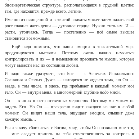
биоэнергетическая структура, располагающаяся в грудной клетке:
там, где находятся, прежде всего, лёгкие.
Именно из очищенной и развитой анахаты может затем начать свой
рост главная часть души — духовное сердце. Нужно стать им. И —
расти, утончаясь. Тогда — постепенно — всё самое высшее
становится возможным.
… Ещё надо помнить, что наши эмоции в значительной мере
продуцируются мыслями. Поэтому очень важно научиться
контролировать и их — и немедленно пресекать те мысли, которые
могут вывести нас из состояния любви.
И надо также уразуметь, что Бог — в Аспектах Изначального
Сознания и Святых Духов — находится не «где-то там», но Он —
везде, в том числе, и здесь, где пребывает в каждый момент моё
тело. Он — внутри меня, в многомерной глубине
подо
мной.
Он — в иных пространственных мерностях. Поэтому мы можем не
видеть Его. Но Он — прекрасно видит каждого из нас в любой
момент. Он видит наши тела, ощущает эмоции, слышит даже
каждую мысль…
Если я хочу сблизиться с Богом, хочу, чтобы Он позволил мне это,
— мне следует принять на себя ответственность за контроль и