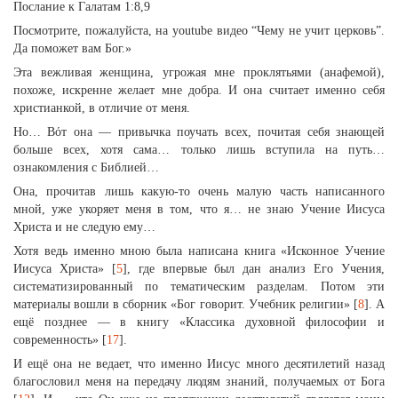
Послание к Галатам 1:8,9
Посмотрите, пожалуйста, на youtube видео “Чему не учит церковь”.
Да поможет вам Бог.»
Эта вежливая женщина, угрожая мне проклятьями (анафемой),
похоже, искренне желает мне добра. И она считает именно себя
христианкой, в отличие от меня.
Но… Вόт она — привычка поучать всех, почитая себя знающей
больше всех, хотя сама… только лишь вступила на путь…
ознакомления с Библией…
Она, прочитав лишь какую-то очень малую часть написанного
мной, уже укоряет меня в том, что я… не знаю Учение Иисуса
Христа и не следую ему…
Хотя ведь именно мною была написана книга «Исконное Учение
Иисуса Христа» [
5
], где впервые был дан анализ Его Учения,
систематизированный по тематическим разделам. Потом эти
материалы вошли в сборник «Бог говорит. Учебник религии» [
8
]. А
ещё позднее — в книгу «Классика духовной философии и
современность» [
17
].
И ещё она не ведает, что именно Иисус много десятилетий назад
благословил меня на передачу людям знаний, получаемых от Бога