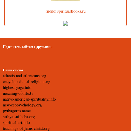
(none)SpiritualBooks.ru
Поделитесь сайтом с друзьями!
Наши сайты
atlantis-and-atlanteans.org
encyclopedia-of-religion.org
highest-yoga.info
meaning-of-life.tv
native-american-spirituality.info
new-ecopsychology.org
pythagoras.name
sathya-sai-baba.org
spiritual-art.info
teachings-of-jesus-christ.org