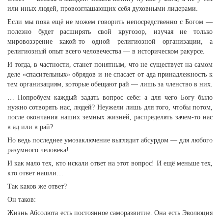
или иных людей, провозглашающих себя духовными лидерами.
Если мы пока ещё не можем говорить непосредственно с Богом —
полезно будет расширять свой кругозор, изучая не только
мировоззрение какой-то одной религиозной организации, а
религиозный опыт всего человечества — в историческом ракурсе.
И тогда, в частности, станет понятным, что не существует на самом
деле «спасительных» обрядов и не спасает от ада принадлежность к
тем организациям, которые обещают рай — лишь за членство в них.
… Попробуем каждый задать вопрос себе: а для чего Богу было
нужно сотворять нас, людей? Неужели лишь для того, чтобы потом,
после окончания наших земных жизней, распределять зачем-то нас
в ад или в рай?
Но ведь последнее умозаключение выглядит абсурдом — для любого
разумного человека!
И как мало тех, кто искали ответ на этот вопрос! И ещё меньше тех,
кто ответ нашли…
Так каков же ответ?
Он таков:
Жизнь Абсолюта есть постоянное саморазвитие. Она есть Эволюция