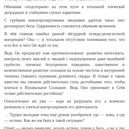
Обычным «подспорьем» на этом пути к тотальной этической
деградации и слабоумию служат наркотики.
С грубыми неконтролируемыми эмоциями адептов таких сект
резонируют бесы. Одержимость становится обычным явлением.
В чём главная ошибка данной абсурдной псевдо-религиозной
концепции? Она — в тотальном отсутствии понимания того, что
есть Бог и чего Он ждёт от нас.
Ведь Он предлагает нам противоположное: развитие интеллекта,
контроль своих мыслей и эмоций с недопущением даже малейшей
грубости, этически безупречное поведение, качественное и
количественное развитие сознания на основе чистоты и внутренней
тишины ставшего огромным духовного сердца. И только в таком
качестве мы сможем действительно стать достойными того, чтобы
влиться в Изначальное Сознание. Ведь Оно принимает в Себя
только действительно достойных!
Относительно же ума — надо не разрушать его, а всячески
развивать и учиться контролировать его деятельность.
… Трудно молодым пока ещё душам разобраться: где — ложь, а где
— истина. Как же им быть в такой ситуации?
Ответ — весьма очевиден: искать истину лучше у Бога, а не у тех