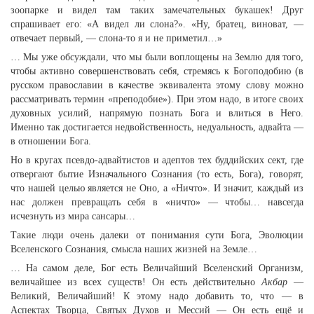
зоопарке и видел там таких замечательных букашек! Друг
спрашивает его: «А видел ли слона?». «Ну, братец, виноват, —
отвечает первый, — слона-то я и не приметил…»
… Мы уже обсуждали, что мы были воплощены на Землю для того,
чтобы активно совершенствовать себя, стремясь к Богоподобию (в
русском православии в качестве эквивалента этому слову можно
рассматривать термин «преподобие»). При этом надо, в итоге своих
духовных усилий, напрямую познать Бога и влиться в Него.
Именно так достигается недвойственность, недуальность, адвайта —
в отношении Бога.
Но в кругах псевдо-адвайтистов и адептов тех буддийских сект, где
отвергают бытие Изначального Сознания (то есть, Бога), говорят,
что нашей целью является не Оно, а «Ничто». И значит, каждый из
нас должен превращать себя в «ничто» — чтобы… навсегда
исчезнуть из мира сансары…
Такие люди очень далеки от понимания сути Бога, Эволюции
Вселенского Сознания, смысла наших жизней на Земле…
… На самом деле, Бог есть Величайший Вселенский Организм,
величайшее из всех существ! Он есть действительно
Акбар
—
Великий, Величайший! К этому надо добавить то, что — в
Аспектах Творца, Святых Духов и Мессий — Он есть ещё и