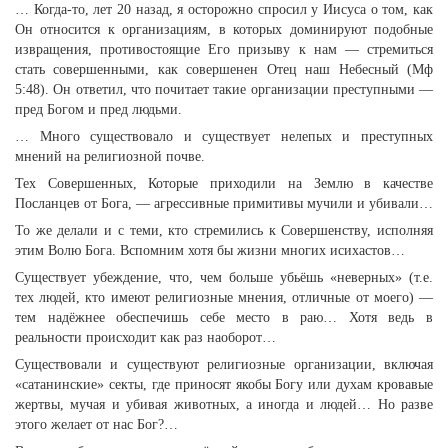
… Когда-то, лет 20 назад, я осторожно спросил у Иисуса о том, как
Он относится к организациям, в которых доминируют подобные
извращения, противостоящие Его призыву к нам — стремиться
стать совершенными, как совершенен Отец наш Небесный (Мф
5:48). Он ответил, что почитает такие организации преступными —
пред Богом и пред людьми.
… Много существовало и существует нелепых и преступных
мнений на религиозной почве.
Тех Совершенных, Которые приходили на Землю в качестве
Посланцев от Бога, — агрессивные примитивы мучили и убивали…
То же делали и с теми, кто стремились к Совершенству, исполняя
этим Волю Бога. Вспомним хотя бы жизни многих исихастов…
Существует убеждение, что, чем больше убьёшь «неверных» (т.е.
тех людей, кто имеют религиозные мнения, отличные от моего) —
тем надёжнее обеспечишь себе место в раю… Хотя ведь в
реальности происходит как раз наоборот…
Существовали и существуют религиозные организации, включая
«сатанинские» секты, где приносят якобы Богу или духам кровавые
жертвы, мучая и убивая животных, а иногда и людей… Но разве
этого желает от нас Бог?…