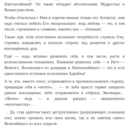
Наитончайший! Он также обладает абсолютными Мудростью и
Всемогуществом.
Чтобы сблизиться с Ним в перечисленных только что Аспектах, нам
надо учиться любить Его эмоционально: ведь любовь — это, в том
числе, стремление к слиянию; именно она — сближает.
Также при этом естественно возникает потребность служить Ему,
стремясь направлять в нужную сторону ход развития и других
воплощённых душ.
Ещё — надо активно развивать себя, в том числе, расти в
количественном отношении. Вливание развитых себя — в Него —
Вечного, Вселенского по размерам и Наитончайшего — это и есть
единственное истинное исполнение Адвайты!
А те, кто, вместо этого, устремляются в противоположную сторону,
превращая себя в «ничто»,… — те либо просто теряют напрасно
данное воплощение, либо отправляются в отбросы Эволюции…
«Ничто» ведь — в данном ракурсе — эквивалентно
«ничтожеству»…
… Да, став адептом таких деструктивных (разрушающих сознания)
сект, можно прожить всю свою жизнь, так и не заметив самого
Величайшего из всех существ…