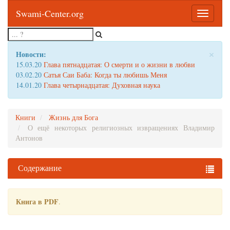
Swami-Center.org
Toggle
navigatio
×
Новости:
15.03.20
Глава пятнадцатая: О смерти и о жизни в любви
03.02.20
Сатья Саи Баба: Когда ты любишь Меня
14.01.20
Глава четырнадцатая: Духовная наука
Книги
Жизнь для Бога
О ещё некоторых религиозных извращениях Владимир
Антонов
Содержание
Книга в PDF
.