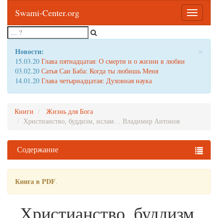
Swami-Center.org
Toggle
navigatio
×
Новости:
15.03.20
Глава пятнадцатая: О смерти и о жизни в любви
03.02.20
Сатья Саи Баба: Когда ты любишь Меня
14.01.20
Глава четырнадцатая: Духовная наука
Книги
Жизнь для Бога
Христианство, буддизм, ислам… Владимир Антонов
Содержание
Книга в PDF
.
Христианство, буддизм,