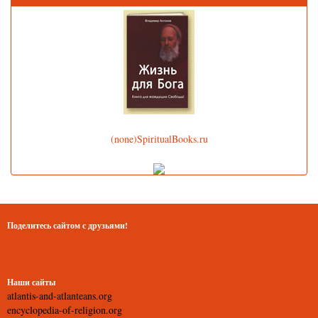
(none)SpiritualBooks.ru
Поделитесь сайтом с друзьями!
Наши сайты
atlantis-and-atlanteans.org
encyclopedia-of-religion.org