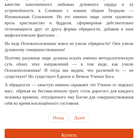
качестве наполненного любовью духовного сердца и в)
устремлённость к Слиянию с нашим общим Творцом —
Изначальным Сознанием. Но это именно люди затем «развели»
врозь христианство и буддизм, сформировав действительно
отличающиеся друг от друга формы обрядности, добавив к ним
мифологические фантазии…
Но ведь Основоположники вовсе не учили обрядности! Они учили
духовному совершенствованию!
Поэтому разумные люди должны искать именно методологическую
суть обоих этих направлений — в том виде, как учили
Основоположники! И тогда мы видим, что различий-то — не
существует! Но существует Единое и Вечное Учение Бога.
А обрядности — зачастую именно скрывают это Учение от людских
масс, обрекая на бессмысленную трату столь дорогого для каждого
человека времени, отпущенного ему Богом для совершенствования
себя во время воплощённого состояния.
Назад
Далее
Купить