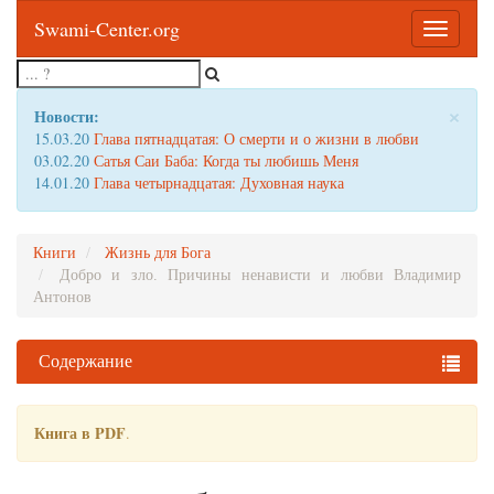
Swami-Center.org
Toggle
navigatio
×
Новости:
15.03.20
Глава пятнадцатая: О смерти и о жизни в любви
03.02.20
Сатья Саи Баба: Когда ты любишь Меня
14.01.20
Глава четырнадцатая: Духовная наука
Книги
Жизнь для Бога
Добро и зло. Причины ненависти и любви Владимир
Антонов
Содержание
Книга в PDF
.