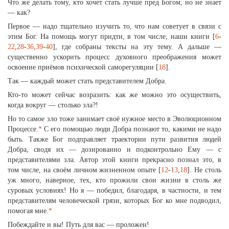
Что же делать тому, кто хочет стать лучше пред Богом, но не знает
— как?
Первое — надо тщательно изучить то, что нам советует в связи с
этим Бог. На помощь могут придти, в том числе, наши книги [
6
-
22
,
28
-
36
,
39
-
40
], где собраны тексты на эту тему. А дальше —
существенно ускорить процесс духовного преображения может
освоение приёмов психической саморегуляции [
18
].
Так — каждый может стать представителем Добра.
Кто-то может сейчас возразить: как же можно это осуществить,
когда вокруг — столько зла?!
Но то самое зло тоже занимает своё нужное место в Эволюционном
Процессе.
*
С его помощью люди Добра познают то, какими не надо
быть. Также Бог подправляет траектории пути развития людей
Добра, сводя их — дозированно и подконтрольно Ему — с
представителями зла. Автор этой книги прекрасно познал это, в
том числе, на своём личном жизненном опыте [
12
-
13
,
18
]. Не столь
уж много, наверное, тех, кто прожили свои жизни в столь же
суровых условиях! Но я — победил, благодаря, в частности, и тем
представителям человеческой грязи, которых Бог ко мне подводил,
помогая мне.
*
Побеждайте и вы! Путь для вас — проложен!