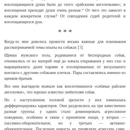
воплощающиеся души были до этого «райскими ангелочками»; в
воплощения приходят души очень разные.
*
От чего это зависит в
каждом конкретном случае? От совпадения судеб родителей и
воплощающихся душ.
* * *
Когда-то мне довелось провести весьма важные для понимания
рассматриваемой темы опыты на собаках [
3
].
Щенки мужского пола, родившиеся от беспородных собак,
отнимались от их матерей ещё до начала открывания у них глаз и
выращивались далее парами в изолированных от визуального
контакта с другими собаками клетках. Пары составлялись именно из
щенков-братьев.
Все они выглядели вначале как воплотившиеся «собачьи райские
ангелочки», что хорошо известно любителям собак.
Но с наступлением половой зрелости у них начиналась
дифференцировка характеров. Они разделились на три качественно
разные группы: у одних стало доминировать агрессивное
поведение, особенно в связи с принятием пищи, у вторых —
пассивно-оборонительное, но у третьих — активно-
оборонительное. Последние никогда не проявляли агрессию сами,