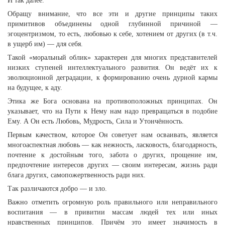
И так далее.
Обращу внимание, что все эти и другие принципы таких
примитивов объединены одной глубинной причиной —
эгоцентризмом, то есть, любовью к себе, хотением от других (в т.ч.
в ущерб им) — для себя.
Такой «моральный облик» характерен для многих представителей
низких ступеней интеллектуального развития. Он ведёт их к
эволюционной деградации, к формированию очень дурной кармы
на будущее, к аду.
Этика же Бога основана на противоположных принципах. Он
указывает, что на Пути к Нему нам надо превращаться в подобие
Ему. А Он есть Любовь, Мудрость, Сила и Утончённость.
Первым качеством, которое Он советует нам осваивать, является
многоаспектная любовь — как нежность, ласковость, благодарность,
почтение к достойным того, забота о других, прощение им,
предпочтение интересов других — своим интересам, жизнь ради
блага других, самопожертвенность ради них.
Так различаются добро — и зло.
Важно отметить огромную роль правильного или неправильного
воспитания — в привитии массам людей тех или иных
нравственных принципов. Причём это имеет значимость в