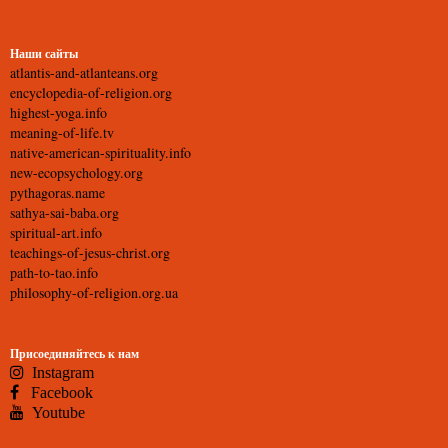
Наши сайты
atlantis-and-atlanteans.org
encyclopedia-of-religion.org
highest-yoga.info
meaning-of-life.tv
native-american-spirituality.info
new-ecopsychology.org
pythagoras.name
sathya-sai-baba.org
spiritual-art.info
teachings-of-jesus-christ.org
path-to-tao.info
philosophy-of-religion.org.ua
Присоединяйтесь к нам
Instagram
Facebook
Youtube