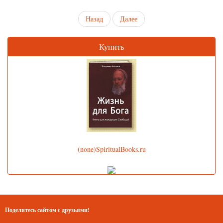
Назад
Далее
Купить
(none)SpiritualBooks.ru
Поделитесь сайтом с друзьями!