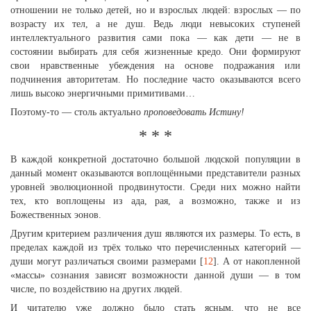
отношении не только детей, но и взрослых людей: взрослых — по
возрасту их тел, а не душ. Ведь люди невысоких ступеней
интеллектуального развития сами пока — как дети — не в
состоянии выбирать для себя жизненные кредо. Они формируют
свои нравственные убеждения на основе подражания или
подчинения авторитетам. Но последние часто оказываются всего
лишь высоко энергичными примитивами…
Поэтому-то — столь актуально
проповедовать Истину!
* * *
В каждой конкретной достаточно большой людской популяции в
данный момент оказываются воплощёнными представители разных
уровней эволюционной продвинутости. Среди них можно найти
тех, кто воплощены из ада, рая, а возможно, также и из
Божественных эонов.
Другим критерием различения душ являются их размеры. То есть, в
пределах каждой из трёх только что перечисленных категорий —
души могут различаться своими размерами [
12
]. А от накопленной
«массы» сознания зависят возможности данной души — в том
числе, по воздействию на других людей.
И читателю уже должно было стать ясным, что не все