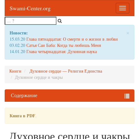
Swami-Center.org
Toggle
navigatio
×
Новости:
15.03.20
Глава пятнадцатая: О смерти и о жизни в любви
03.02.20
Сатья Саи Баба: Когда ты любишь Меня
14.01.20
Глава четырнадцатая: Духовная наука
Книги
Духовное сердце — Религия Единства
Духовное сердце и чакры
Содержание
Книга в PDF
.
Духовное сердце и чакры