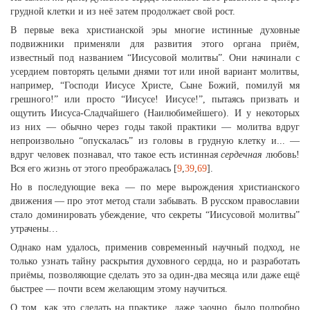
грудной клетки и из неё затем продолжает свой рост.
В первые века христианской эры многие истинные духовные
подвижники применяли для развития этого органа приём,
известный под названием “Иисусовой молитвы”. Они начинали с
усердием повторять целыми днями тот или иной вариант молитвы,
например, “Господи Иисусе Христе, Сыне Божий, помилуй мя
грешного!” или просто “Иисусе! Иисусе!”, пытаясь призвать и
ощутить Иисуса-Сладчайшего (Наилюбимейшего). И у некоторых
из них — обычно через годы такой практики — молитва вдруг
непроизвольно “опускалась” из головы в грудную клетку и... —
вдруг человек познавал, что такое есть истинная
сердечная
любовь!
Вся его жизнь от этого преображалась [
9
,
39
,
69
].
Но в последующие века — по мере вырождения христианского
движения — про этот метод стали забывать. В русском православии
стало доминировать убеждение, что секреты “Иисусовой молитвы”
утрачены…
Однако нам удалось, применив современный научный подход, не
только узнать тайну раскрытия духовного сердца, но и разработать
приёмы, позволяющие сделать это за один-два месяца или даже ещё
быстрее — почти всем желающим этому научиться.
О том, как это сделать на практике, даже заочно, было подробно