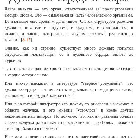
Чакра анахата — это орган, ответственный за продуцирование
эмоций любви. Это — самая важная часть человеческого организма.
Её называют ещё средним дань-тяном. С этой структурой работали
духовные искатели и индуизма, и буддизма, и христианства, и
ислама, а также, наверняка, и других развитых религиозных
течений [
8
-
15
].
Однако, как ни странно, существует много ложных попыток
определения локализации её и духовного сердца, вплоть до
курьёзов.
Так, некоторые ранние христиане пытались искать духовное сердце
в сердце материальном.
Или кто-то высказал в литературе “твёрдое убеждение”, что
духовное сердце, в отличие от материального, находящегося слева,
расположено в грудной клетке справа.
Или в некоторой литературе его почему-то рисовали на схемах в
области желудка, и это мнение “устоялось” в среде других
некомпетентных авторов. Но понятно, что, как ни развивай область
своего желудка различными психотехниками,
сердечной
любви от
этого прибавиться не может.
На самом же деле, духовное сердце начинает своё развитие в центре