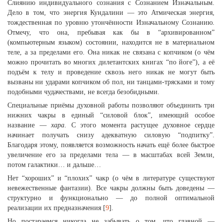
Слиянию индивидуального сознания с Сознанием Изначальным.
Дело в том, что энергия Кундалини — это Атмическая энергия,
тождественная по уровню утончённости Изначальному Сознанию.
Отмечу, что она, пребывая как бы в “архивированном”
(компьютерным языком) состоянии, находится не в материальном
теле, а за пределами его. Она никак не связана с копчиком (о чём
можно прочитать во многих дилетантских книгах “по йоге”), а её
подъём к телу и проведение сквозь него никак не могут быть
вызваны ни ударами копчиком об пол, ни танцами-трясками и тому
подобными чудачествами, не всегда безобидными.
Специальные приёмы духовной работы позволяют объединить три
нижних чакры в единый “силовой блок”, имеющий особое
название —
хара
. С этого момента растущее духовное сердце
начинает получать снизу адекватную силовую “подпитку”.
Благодаря этому, появляется возможность начать ещё более быстрое
увеличение его за пределами тела — в масштабах всей Земли,
потом галактики… и дальше…
Нет “хороших” и “плохих” чакр (о чём в литературе существуют
невежественные фантазии). Все чакры должны быть доведены —
структурно и функционально — до полной оптимальной
реализации их предназначения [
9
].
Но постараемся никогда не забывать о том, что главной —