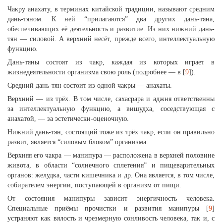
Чакру анахату, в терминах китайской традиции, называют средним
дань-тяном. К ней “прилагаются” два других дань-тяна,
обеспечивающих её деятельность и развитие. Из них нижний дань-
тян — силовой. А верхний несёт, прежде всего, интеллектуальную
функцию.
Дань-тяны состоят из чакр, каждая из которых играет в
жизнедеятельности организма свою роль (подробнее — в [
9
]).
Средний дань-тян состоит из одной чакры — анахаты.
Верхний — из трёх. В том числе, сахасрара и аджня ответственны
за интеллектуальную функцию, а вишудха, соседствующая с
анахатой, — за эстетически-оценочную.
Нижний дань-тян, состоящий тоже из трёх чакр, если он правильно
развит, является “силовым блоком” организма.
Верхняя его чакра — манипура — расположена в верхней половине
живота, в области “солнечного сплетения” и пищеварительных
органов: желудка, части кишечника и др. Она является, в том числе,
собирателем энергии, поступающей в организм от пищи.
От состояния манипуры зависит энергичность человека.
Специальные приёмы прочистки и развития манипуры [
9
]
устраняют как вялость и чрезмерную сонливость человека, так и, с