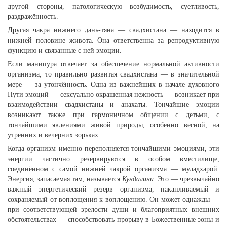
другой стороны, патологическую возбудимость, суетливость,
раздражённость.
Другая чакра нижнего дань-тяна — свадхистана — находится в
нижней половине живота. Она ответственна за репродуктивную
функцию и связанные с ней эмоции.
Если манипура отвечает за обеспечение нормальной активности
организма, то правильно развитая свадхистана — в значительной
мере — за утончённость. Одна из важнейших в начале духовного
Пути эмоций — сексуально окрашенная нежность — возникает при
взаимодействии свадхистаны и анахаты. Тончайшие эмоции
возникают также при гармоничном общении с детьми, с
тончайшими явлениями живой природы, особенно весной, на
утренних и вечерних зорьках.
Когда организм именно переполняется тончайшими эмоциями, эти
энергии частично резервируются в особом вместилище,
соединённом с самой нижней чакрой организма — муладхарой.
Энергия, запасаемая там, называется
Кундалини
. Это — чрезвычайно
важный энергетический резерв организма, накапливаемый и
сохраняемый от воплощения к воплощению. Он может однажды —
при соответствующей зрелости души и благоприятных внешних
обстоятельствах — способствовать прорыву в Божественные эоны и