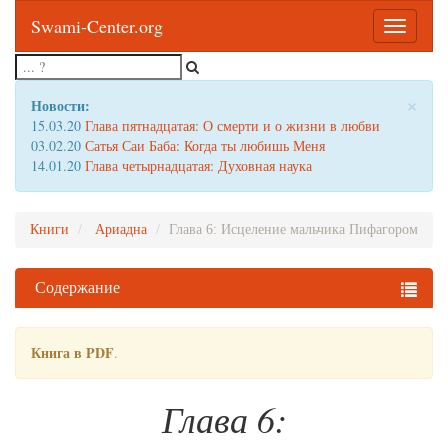
Swami-Center.org
Toggle
navigatio
×
Новости:
15.03.20
Глава пятнадцатая: О смерти и о жизни в любви
03.02.20
Сатья Саи Баба: Когда ты любишь Меня
14.01.20
Глава четырнадцатая: Духовная наука
Книги
Ариадна
Глава 6: Исцеление мальчика Пифагором
Содержание
Книга в PDF
.
Глава 6: