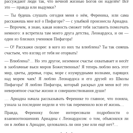
рассуждают люди так, что вечной жизнью Богов он наделён! Всё
это — правда или выдумки?
— Ты будешь слушать сегодня меня о нём, Ференика, или сама
расскажешь мне всё о Пифагоре? — с улыбкой произнесла Ариадна.
— Впрочем, я знаю, какая новость сможет тебя заставить помолчать
немного: я встретила там моего друга детства, Леонардоса, и он —
один из близких учеников Пифагора!
— О! Расскажи скорее: в кого из них ты влюблена? Ты так сияешь
счастьем, что взгляд от тебя не оторвать!
— Влюблена?… Но это другое, неземное счастье охватывает и несёт
в заоблачные выси миров Божественных! Я теперь люблю весь этот
мир, цветы, деревья, горы, море с изумрудными волнами, парящих
над морем чаек! Я люблю Леонардоса и его друзей из Школы
Пифагора! Я люблю Пифагора, который раскрыл для меня всё это
невероятное счастье жизни и совершенствования души!
… Ариадна начала рассказывать Ференике то главное, что поняла,
узнала за последние недели и что так переменило всю её жизнь…
Правда, Ференику более интересовали подробности о
взаимоотношениях Ариадны с Леонардосом: о том, объяснялся ли
он в любви к Ариадне, целовались ли они уже или ещё нет?…