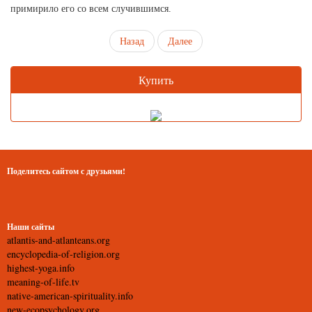
примирило его со всем случившимся.
Назад
Далее
Купить
Поделитесь сайтом с друзьями!
Наши сайты
atlantis-and-atlanteans.org
encyclopedia-of-religion.org
highest-yoga.info
meaning-of-life.tv
native-american-spirituality.info
new-ecopsychology.org