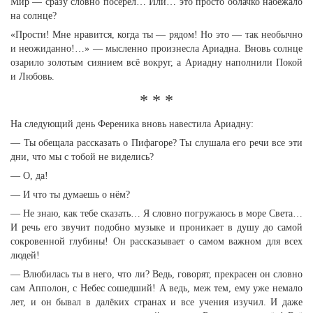
Мир — сразу словно посерел… Или… это просто облачко набежало
на солнце?
«Прости! Мне нравится, когда ты — рядом! Но это — так необычно
и неожиданно!…» — мысленно произнесла Ариадна. Вновь солнце
озарило золотым сиянием всё вокруг, а Ариадну наполнили Покой
и Любовь.
* * *
На следующий день Ференика вновь навестила Ариадну:
— Ты обещала рассказать о Пифагоре? Ты слушала его речи все эти
дни, что мы с тобой не виделись?
— О, да!
— И что ты думаешь о нём?
— Не знаю, как тебе сказать… Я словно погружаюсь в море Света…
И речь его звучит подобно музыке и проникает в душу до самой
сокровенной глубины! Он рассказывает о самом важном для всех
людей!
— Влюбилась ты в него, что ли? Ведь, говорят, прекрасен он словно
сам Апполон, с Небес сошедший! А ведь, меж тем, ему уже немало
лет, и он бывал в далёких странах и все учения изучил. И даже