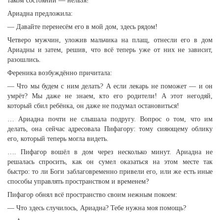
таком состоянии — нельзя!
Ариадна предложила:
— Давайте перенесём его в мой дом, здесь рядом!
Четверо мужчин, уложив мальчика на плащ, отнесли его в дом
Ариадны и затем, решив, что всё теперь уже от них не зависит,
разошлись.
Ференика возбуждённо причитала:
— Что мы будем с ним делать? А если лекарь не поможет — и он
умрёт? Мы даже не знаем, кто его родители! А этот негодяй,
который сбил ребёнка, он даже не подумал остановиться!
… Ариадна почти не слышала подругу. Вопрос о том, что им
делать, она сейчас адресовала Пифагору: тому сияющему облику
его, который теперь могла видеть.
…. Пифагор вошёл в дом через несколько минут. Ариадна не
решалась спросить, как он сумел оказаться на этом месте так
быстро: то ли Боги заблаговременно привели его, или же есть иные
способы управлять пространством и временем?
Пифагор обнял всё пространство своим нежным покоем:
— Что здесь случилось, Ариадна? Тебе нужна моя помощь?