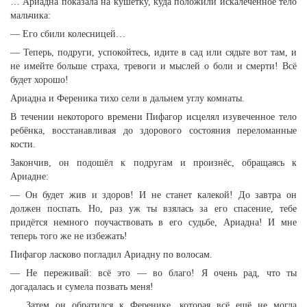
… Ариадна показала на кушетку, куда положили искалеченное тело
мальчика:
— Его сбили колесницей…
— Теперь, подруги, успокойтесь, идите в сад или сядьте вот там, и
не имейте больше страха, тревоги и мыслей о боли и смерти! Всё
будет хорошо!
Ариадна и Ференика тихо сели в дальнем углу комнаты.
В течении некоторого времени Пифагор исцелял изувеченное тело
ребёнка, восстанавливая до здорового состояния переломанные
кости.
Закончив, он подошёл к подругам и произнёс, обращаясь к
Ариадне:
— Он будет жив и здоров! И не станет калекой! До завтра он
должен поспать. Но, раз уж ты взялась за его спасение, тебе
придётся немного поучаствовать в его судьбе, Ариадна! И мне
теперь того же не избежать!
Пифагор ласково погладил Ариадну по волосам.
— Не переживай: всё это — во благо! Я очень рад, что ты
догадалась и сумела позвать меня!
… Затем он обратился к Ференике, которая всё ещё не могла