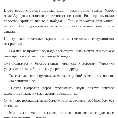
* * *
В это время снаружи раздался шум и восклицания толпы. Мимо
дома Ариадны пронеслись несколько колесниц. Возницы пьяными
голосами кричали что-то о победах… Они с грохотом промчались
мимо. Шум удаляющихся колесниц, ржание коней уже почти
стихли…
Но тут восторженные крики толпы сменились испуганными
выкриками.
— Там что-то произошло, надо посмотреть: быть может, мы сможем
помощь оказать! — промолвила Ариадна.
Она поднялась и быстро пошла через сад к воротам. Ференика
устремилась за ней, пытаясь удержать подругу:
— Ты сказала, что отпустила всех своих рабов! А если там опасно
— кто защитит нас?!
… Почти напротив ворот столпились люди вокруг сбитого
колесницей мальчика лет десяти-двенадцати…
Он сильно пострадал, явно было много переломов, ребёнок был без
сознания.
— Мы послали уже за лекарем, но везти или нести его далеко в