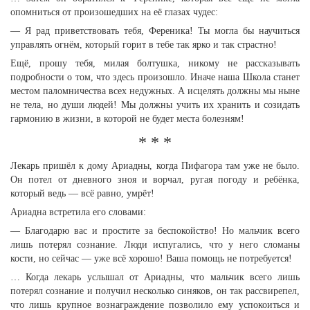
опомниться от произошедших на её глазах чудес:
— Я рад приветствовать тебя, Ференика! Ты могла бы научиться
управлять огнём, который горит в тебе так ярко и так страстно!
Ещё, прошу тебя, милая болтушка, никому не рассказывать
подробности о том, что здесь произошло. Иначе наша Школа станет
местом паломничества всех недужных. А исцелять должны мы ныне
не тела, но души людей! Мы должны учить их хранить и созидать
гармонию в жизни, в которой не будет места болезням!
* * *
Лекарь пришёл к дому Ариадны, когда Пифагора там уже не было.
Он потел от дневного зноя и ворчал, ругая погоду и ребёнка,
который ведь — всё равно, умрёт!
Ариадна встретила его словами:
— Благодарю вас и простите за беспокойство! Но мальчик всего
лишь потерял сознание. Люди испугались, что у него сломаны
кости, но сейчас — уже всё хорошо! Ваша помощь не потребуется!
… Когда лекарь услышал от Ариадны, что мальчик всего лишь
потерял сознание и получил несколько синяков, он так рассвирепел,
что лишь крупное вознаграждение позволило ему успокоиться и