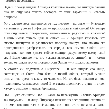
немного нереальным.
Ведь и прежде видела Ариадна красивые закаты, но никогда раньше
она не ощущала такого восторга от этих гармонии и красоты
природы!
Мир словно весь изменился от тех перемен, которые — благодаря
начальным урокам Пифагора — произошли в ней самой! Он теперь
стал ощущаться прекрасным, наполненным радостью и красотой!
Жизнь имела теперь цель и смысл — и Ариадне казалось, что
счастье плещется и разливается повсюду вокруг, что можно его
пригоршнями разбрасывать из сердца, как семена любви, или
излучать, как это делает сейчас солнце, даруя всему-всему свой
свет! Было ощущение, что крылья выросли за спиной, и — стоит
только оттолкнуться от поверхности Земли — и можно взлететь!
А стоило ей подумать о Пифагоре — и она видела его лицо,
состоящее из Света. Это был не некий облик, который можно
вспомнить, думая о каком-то человеке. Но это было именно живое,
подвижное, святящееся лицо! Его взгляд проникал в душу и видел
каждую эмоцию и мысль Ариадны…
Это — уже слишком! Это — какое-то наваждение! Стоило Ариадне
так подумать — и лицо Пифагора исчезло из восприятия, словно он
не смел вмешиваться в её жизнь, если она этого не желала сама.