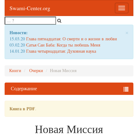
Swami-Center.org
Toggle
navigatio
×
Новости:
15.03.20
Глава пятнадцатая: О смерти и о жизни в любви
03.02.20
Сатья Саи Баба: Когда ты любишь Меня
14.01.20
Глава четырнадцатая: Духовная наука
Книги
Очерки
Новая Миссия
Содержание
Книга в PDF
.
Новая Миссия