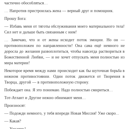
частично обособляться…
… Напротив пристроилась жена — верный друг и помощник.
Прошу Бога:
— Избавь меня от тяготы обслуживания моего материального тела!
Сил нет и дальше быть связанным с ним!
… Замечаю, что и от жены исходит поток эмоции. Но он —
противоположен по направленности! Она сама ещё немного не
доросла до желания развоплотиться, чтобы навсегда раствориться в
Божественной Любви, — и не хочет отпускать меня полностью из
мира материи!
Некоторое время между нами происходит как бы шуточная борьба в
нежном противостоянии. Один поток движется от Творения в
Творца, другой — в противоположную сторону.
Побеждает она. Я это понимаю. Надо полностью смириться…
Тот-Атлант и Другие нежно обнимают меня…
Произносят:
— Подожди немного, у тебя впереди Новая Миссия! Уже скоро...
— Какая?
— Узнаешь!