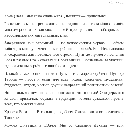
02.09.22
Конец лета. Внезапно спала жара. Дышится — привольно!
Располагаюсь в релаксации в одном из тончайших слоёв
многомерности. Разливаюсь на всё пространство — обозримое и
необозримое для материальных глаз.
Завершился наш огромный — по человеческим меркам — объём
работы, в которую меня — как учёного — вовлёк Бог. Исследованы
и сохранены для потомков все отрезки Пути до прямого познания
Бога в разных Его Аспектах и Проявлениях. Обозначены те участки,
где возможны серьёзные ошибки и падения.
Вставайте, желающие, на этот Путь — и самореализуйтесь! Путь до
Творца — прост и един для всех людей: христиан, мусульман,
буддистов, иудеев, членов других направлений религиозной мысли!
Но… сколь же немногие воспринимают этот призыв! Они держатся
за свои привычки, обряды и традиции, готовы сражаться против
всех, кто мыслят иначе…
Красота Бога — в Его солнцеподобном Ликовании и во вселенской
Тишине!
Можно сливаться в
Единое Мы
со Святыми Духами — или