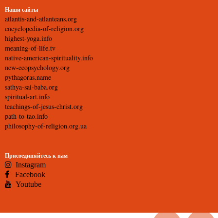
Наши сайты
atlantis-and-atlanteans.org
encyclopedia-of-religion.org
highest-yoga.info
meaning-of-life.tv
native-american-spirituality.info
new-ecopsychology.org
pythagoras.name
sathya-sai-baba.org
spiritual-art.info
teachings-of-jesus-christ.org
path-to-tao.info
philosophy-of-religion.org.ua
Присоединяйтесь к нам
Instagram
Facebook
Youtube