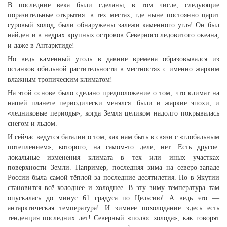
В последние века были сделаны, в том числе, следующие
поразительные открытия: в тех местах, где ныне постоянно царит
суровый холод, были обнаружены залежи каменного угля! Он был
найден и в недрах крупных островов Северного ледовитого океана,
и даже в Антарктиде!
Но ведь каменный уголь в давние времена образовывался из
останков обильной растительности в местностях с именно жарким
влажным тропическим климатом!
На этой основе было сделано предположение о том, что климат на
нашей планете периодически менялся: были и жаркие эпохи, и
«ледниковые периоды», когда Земля целиком надолго покрывалась
снегом и льдом.
И сейчас ведутся баталии о том, как нам быть в связи с «глобальным
потеплением», которого, на самом-то деле, нет. Есть другое:
локальные изменения климата в тех или иных участках
поверхности Земли. Например, последняя зима на северо-западе
России была самой тёплой за последние десятилетия. Но в Якутии
становится всё холоднее и холоднее. В эту зиму температура там
опускалась до минус 61 градуса по Цельсию! А ведь это —
антарктическая температура! И зимнее похолодание здесь есть
тенденция последних лет! Северный «полюс холода», как говорят