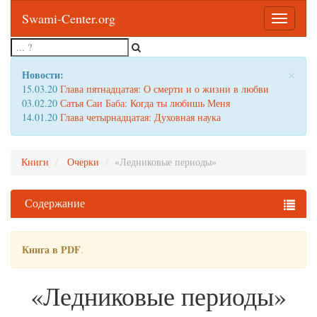
Swami-Center.org
Toggle
navigatio
×
Новости:
15.03.20
Глава пятнадцатая: О смерти и о жизни в любви
03.02.20
Сатья Саи Баба: Когда ты любишь Меня
14.01.20
Глава четырнадцатая: Духовная наука
Книги
Очерки
«Ледниковые периоды»
Содержание
Книга в PDF
.
«Ледниковые периоды»