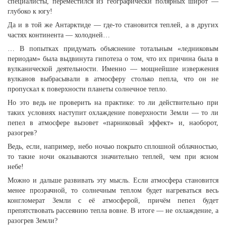
специалисты, переместился из географически полярных широт —
глубоко к югу!
Да и в той же Антарктиде — где-то становится теплей, а в других
частях континента — холодней…
… В попытках придумать объяснение тотальным «ледниковым
периодам» была выдвинута гипотеза о том, что их причина была в
вулканической деятельности. Именно — мощнейшие извержения
вулканов выбрасывали в атмосферу столько пепла, что он не
пропускал к поверхности планеты солнечное тепло.
Но это ведь не проверить на практике: то ли действительно при
таких условиях наступит охлаждение поверхности Земли — то ли
пепел в атмосфере вызовет «парниковый эффект» и, наоборот,
разогрев?
Ведь, если, например, небо ночью покрыто сплошной облачностью,
то такие ночи оказываются значительно теплей, чем при ясном
небе!
Можно и дальше развивать эту мысль. Если атмосфера становится
менее прозрачной, то солнечным теплом будет нагреваться весь
конгломерат Земли с её атмосферой, причём пепел будет
препятствовать рассеянию тепла вовне. В итоге — не охлаждение, а
разогрев Земли?