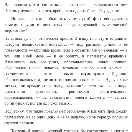
Но проверить эти гипотезы на практике — возможности нет.
Поэтому лучше не тратить время на их дальнейшее обсуждение.
… Но как, всё-таки, объяснить упомянутый факт обнаружения
каменного угля в местностях с существующей ныне «вечной
мерзлотой»?
На самом деле — это весьма просто. В нашу планету в её давней
истории неоднократно вонзались — под разными углами к её
поверхности — крупные космические объекты. Они изменяли — в
той или иной мере — и её орбиту, и параметры вращения.
Изменялась ось вращения, образовывались новые полюса,
обозначался новый экватор, тотально преображался климат в
соответствии с этими новыми параметрами. Ледники
образовывались там, где до этого доминировала жара… В других же
местах, где прежде стоял холод, казавшийся вечным, таяли льды,
постепенно развивалась тропическая растительность,
образовывались — за тысячелетия нового климата — залежи
органических полезных ископаемых…
Подчеркну, что такие локальные преображения климата происходят,
разумеется, не за один день и не за неделю, но за гораздо большие
отрезки времени.
… Последний вопрос, который хотелось бы рассмотреть в связи с