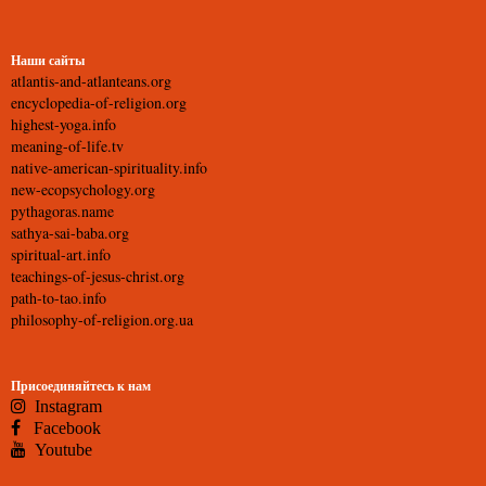
Наши сайты
atlantis-and-atlanteans.org
encyclopedia-of-religion.org
highest-yoga.info
meaning-of-life.tv
native-american-spirituality.info
new-ecopsychology.org
pythagoras.name
sathya-sai-baba.org
spiritual-art.info
teachings-of-jesus-christ.org
path-to-tao.info
philosophy-of-religion.org.ua
Присоединяйтесь к нам
Instagram
Facebook
Youtube