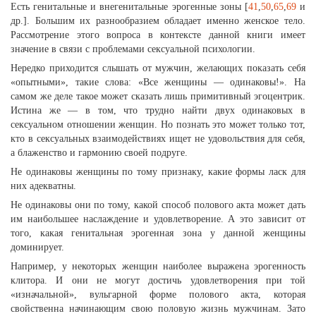
Есть генитальные и внегенитальные эрогенные зоны [
41
,
50
,
65
,
69
и
др.]. Большим их разнообразием обладает именно женское тело.
Рассмотрение этого вопроса в контексте данной книги имеет
значение в связи с проблемами сексуальной психологии.
Нередко приходится слышать от мужчин, желающих показать себя
«опытными», такие слова: «Все женщины — одинаковы!». На
самом же деле такое может сказать лишь примитивный эгоцентрик.
Истина же — в том, что трудно найти двух одинаковых в
сексуальном отношении женщин. Но познать это может только тот,
кто в сексуальных взаимодействиях ищет не удовольствия для себя,
а блаженство и гармонию своей подруге.
Не одинаковы женщины по тому признаку, какие формы ласк для
них адекватны.
Не одинаковы они по тому, какой способ полового акта может дать
им наибольшее наслаждение и удовлетворение. А это зависит от
того, какая генитальная эрогенная зона у данной женщины
доминирует.
Например, у некоторых женщин наиболее выражена эрогенность
клитора. И они не могут достичь удовлетворения при той
«изначальной», вульгарной форме полового акта, которая
свойственна начинающим свою половую жизнь мужчинам. Зато