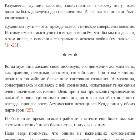
Разумеется, лучшие качества, свойственные и своему полу, тоже
должны быть доведены до совершенства. А всё плохое должно быть
уничтожено.
Духовный путь — это, прежде всего, этическое совершенствование.
И этому имеет смысл учиться везде и во всём, что бы мы ни делали,
в том числе, в освоении сексуального аспекта любви (см. также —
[
14
-
25
]).
* * *
Когда мужчина ласкает свою любимую, его движения должны быть,
как правило, нежными, лёгкими, спокойными. При этом женщина
входит в тончайшие блаженные состояния сознания. А мужчина,
сонастраиваясь и сливаясь с ней сознанием, испытывает те же самые
очень значимые состояния. Ведь при этом происходит чрезвычайно
важный в эволюционном отношении, хотя и скрытый от внешнего
взгляда, процесс роста Атмического потенциала Кундалини у обоих
партнёров [
25
].
И оба в то же время познают райские и затем и ещё более высокие
состояния утончённого блаженства, приучаясь к ним.
Надо ведь понимать, что одним из важнейших компонентов
духовного совершенствования является именно утончение