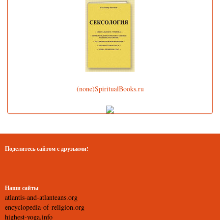
(none)SpiritualBooks.ru
Поделитесь сайтом с друзьями!
Наши сайты
atlantis-and-atlanteans.org
encyclopedia-of-religion.org
highest-yoga.info