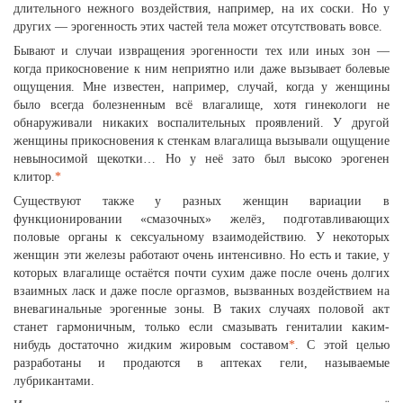
длительного нежного воздействия, например, на их соски. Но у
других — эрогенность этих частей тела может отсутствовать вовсе.
Бывают и случаи извращения эрогенности тех или иных зон —
когда прикосновение к ним неприятно или даже вызывает болевые
ощущения. Мне известен, например, случай, когда у женщины
было всегда болезненным всё влагалище, хотя гинекологи не
обнаруживали никаких воспалительных проявлений. У другой
женщины прикосновения к стенкам влагалища вызывали ощущение
невыносимой щекотки… Но у неё зато был высоко эрогенен
клитор.
*
Существуют также у разных женщин вариации в
функционировании «смазочных» желёз, подготавливающих
половые органы к сексуальному взаимодействию. У некоторых
женщин эти железы работают очень интенсивно. Но есть и такие, у
которых влагалище остаётся почти сухим даже после очень долгих
взаимных ласк и даже после оргазмов, вызванных воздействием на
вневагинальные эрогенные зоны. В таких случаях половой акт
станет гармоничным, только если смазывать гениталии каким-
нибудь достаточно жидким жировым составом
*
. С этой целью
разработаны и продаются в аптеках гели, называемые
лубрикантами.