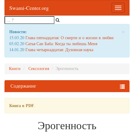
Swami-Center.org
Toggle
navigatio
×
Новости:
15.03.20
Глава пятнадцатая: О смерти и о жизни в любви
03.02.20
Сатья Саи Баба: Когда ты любишь Меня
14.01.20
Глава четырнадцатая: Духовная наука
Книги
Сексология
Эрогенность
Содержание
Книга в PDF
.
Эрогенность