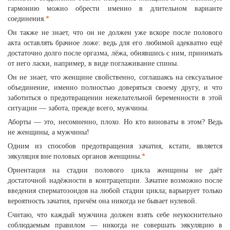
гармонию можно обрести именно в длительном варианте
соединения.
*
Он также не знает, что он не должен уже вскоре после полового
акта оставлять брачное ложе: ведь для его любимой адекватно ещё
достаточно долго после оргазма, лёжа, обнявшись с ним, принимать
от него ласки, например, в виде поглаживание спины.
Он не знает, что женщине свойственно, соглашаясь на сексуальное
объединение, именно полностью доверяться своему другу, и что
заботиться о предотвращении нежелательной беременности в этой
ситуации — забота, прежде всего, мужчины.
Аборты — это, несомненно, плохо. Но кто виноваты в этом? Ведь
не женщины, а мужчины!
Одним из способов предотвращения зачатия, кстати, является
эякуляция вне половых органов женщины.
*
Ориентация на стадии полового цикла женщины не даёт
достаточной надёжности в контрацепции. Зачатие возможно после
введения сперматозоидов на любой стадии цикла; варьирует только
вероятность зачатия, причём она никогда не бывает нулевой.
Считаю, что каждый мужчина должен взять себе неукоснительно
соблюдаемым правилом — никогда не совершать эякуляцию в