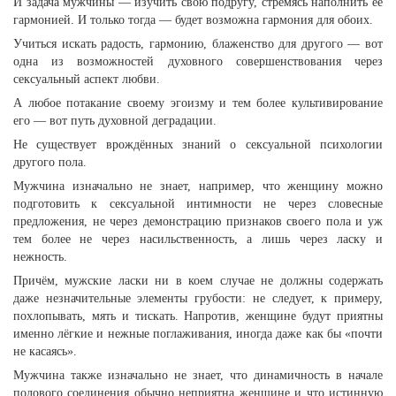
И задача мужчины — изучить свою подругу, стремясь наполнить её
гармонией. И только тогда — будет возможна гармония для обоих.
Учиться искать радость, гармонию, блаженство для другого — вот
одна из возможностей духовного совершенствования через
сексуальный аспект любви.
А любое потакание своему эгоизму и тем более культивирование
его — вот путь духовной деградации.
Не существует врождённых знаний о сексуальной психологии
другого пола.
Мужчина изначально не знает, например, что женщину можно
подготовить к сексуальной интимности не через словесные
предложения, не через демонстрацию признаков своего пола и уж
тем более не через насильственность, а лишь через ласку и
нежность.
Причём, мужские ласки ни в коем случае не должны содержать
даже незначительные элементы грубости: не следует, к примеру,
похлопывать, мять и тискать. Напротив, женщине будут приятны
именно лёгкие и нежные поглаживания, иногда даже как бы «почти
не касаясь».
Мужчина также изначально не знает, что динамичность в начале
полового соединения обычно неприятна женщине и что истинную