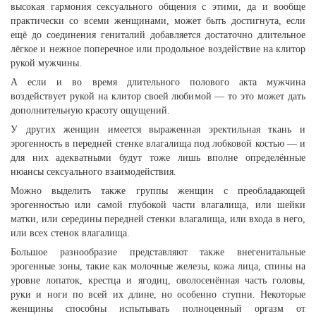
высокая гармония сексуального общения с этими, да и вообще
практически со всеми женщинами, может быть достигнута, если
ещё до соединения гениталий добавляется достаточно длительное
лёгкое и нежное поперечное или продольное воздействие на клитор
рукой мужчины.
А если и во время длительного полового акта мужчина
воздействует рукой на клитор своей любимой — то это может дать
дополнительную красоту ощущений.
У других женщин имеется выраженная эректильная ткань и
эрогенность в передней стенке влагалища под лобковой костью — и
для них адекватными будут тоже лишь вполне определённые
нюансы сексуального взаимодействия.
Можно выделить также группы женщин с преобладающей
эрогенностью или самой глубокой части влагалища, или шейки
матки, или середины передней стенки влагалища, или входа в него,
или всех стенок влагалища.
Большое разнообразие представляют также внегенитальные
эрогенные зоны, такие как молочные железы, кожа лица, спины на
уровне лопаток, крестца и ягодиц, оволосенённая часть головы,
руки и ноги по всей их длине, но особенно ступни. Некоторые
женщины способны испытывать полноценный оргазм от