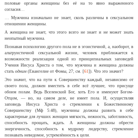
половые органы женщины без её на то явно выраженного
согласия…
… Мужчина изначально не знает, сколь различны в сексуальном
отношении женщины.
А женщина не знает, что этого всего не знает и не может знать
неопытный мужчина.
Познавая психологию другого пола не в эгоистичной, а, наоборот, в
альтруистичной сексуальной жизни, человек приближается к
возможности реализации одной из принципиальных заповедей
Учения Иисуса Христа о том, что мужчина и женщина должны
стать
одним
(Евангелие от Фомы, 27; см. [
61
]). Что это значит?
Это значит, что на пути к Совершенству каждый, независимо от
своего пола, должен вместить в себе всё лучшее, что присуще
обоим полам. Ведь Вселенский Бог, хоть Его и именуют Богом-
Отцом, — но, на самом деле, не имеет пола. И, осуществляя
заповедь Иисуса Христа о стремлении к Божественному
Совершенству (Мф 5:48), мужчины должны развить в себе
характерные для лучших женщин мягкость, нежность, заботливость,
способность прощать, ждать. А женщины должны обрести
энергичность, способность к мудрому лидерству, стремление
познавать неведомое, устремлённость к цели.