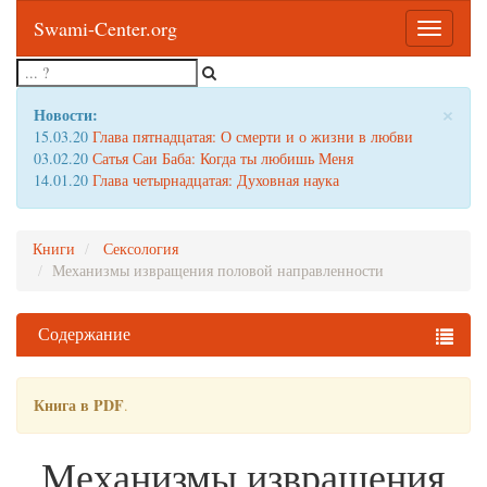
Swami-Center.org
Toggle
navigatio
×
Новости:
15.03.20
Глава пятнадцатая: О смерти и о жизни в любви
03.02.20
Сатья Саи Баба: Когда ты любишь Меня
14.01.20
Глава четырнадцатая: Духовная наука
Книги
Сексология
Механизмы извращения половой направленности
Содержание
Книга в PDF
.
Механизмы извращения