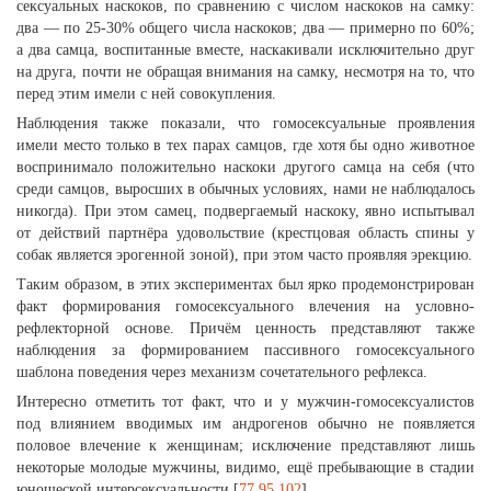
сексуальных наскоков, по сравнению с числом наскоков на самку:
два — по 25-30% общего числа наскоков; два — примерно по 60%;
а два самца, воспитанные вместе, наскакивали исключительно друг
на друга, почти не обращая внимания на самку, несмотря на то, что
перед этим имели с ней совокупления.
Наблюдения также показали, что гомосексуальные проявления
имели место только в тех парах самцов, где хотя бы одно животное
воспринимало положительно наскоки другого самца на себя (что
среди самцов, выросших в обычных условиях, нами не наблюдалось
никогда). При этом самец, подвергаемый наскоку, явно испытывал
от действий партнёра удовольствие (крестцовая область спины у
собак является эрогенной зоной), при этом часто проявляя эрекцию.
Таким образом, в этих экспериментах был ярко продемонстрирован
факт формирования гомосексуального влечения на условно-
рефлекторной основе. Причём ценность представляют также
наблюдения за формированием пассивного гомосексуального
шаблона поведения через механизм сочетательного рефлекса.
Интересно отметить тот факт, что и у мужчин-гомосексуалистов
под влиянием вводимых им андрогенов обычно не появляется
половое влечение к женщинам; исключение представляют лишь
некоторые молодые мужчины, видимо, ещё пребывающие в стадии
юношеской интерсексуальности [
77
,
95
,
102
].