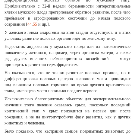
дифференцировка половых органов по мужскому типу.
Приблизительно с 32-й недели беременности интерстициальные
клетки мужского плода претерпевают обратное развитие, после чего
пребывают в атрофированном состоянии до начала полового
созревания [
44
,
55
и др.].
У женского плода андрогены на этой стадии отсутствуют, и в этих
условиях развитие половых органов идёт по женскому типу.
Недостаток андрогенов у мужского плода или их патологическое
появление у женского, например, через организм матери, а также
ряд других внешних неблагоприятных воздействий — могут
приводить к развитию гермафродитизма.
Но оказывается, что не только развитие половых органов, но и
дифференцировка половых центров головного мозга происходит
под влиянием половых гормонов во время другого критического
этапа, имеющего место несколько позднее первого.
Исключительно благоприятным объектом для экспериментального
изучения этого явления оказалась крыса, поскольку последний
критический этап у крыс приходится на первые дни после
рождения, а не на внутриутробную фазу развития, как у других
животных и человека.
Было показано, что кастрация самцов подопытных животных до