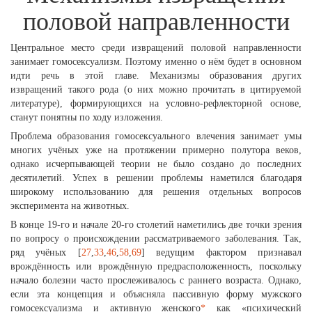
половой направленности
Центральное место среди извращений половой направленности
занимает гомосексуализм. Поэтому именно о нём будет в основном
идти речь в этой главе. Механизмы образования других
извращений такого рода (о них можно прочитать в цитируемой
литературе), формирующихся на условно-рефлекторной основе,
станут понятны по ходу изложения.
Проблема образования гомосексуального влечения занимает умы
многих учёных уже на протяжении примерно полутора веков,
однако исчерпывающей теории не было создано до последних
десятилетий. Успех в решении проблемы наметился благодаря
широкому использованию для решения отдельных вопросов
эксперимента на животных.
В конце 19-го и начале 20-го столетий наметились две точки зрения
по вопросу о происхождении рассматриваемого заболевания. Так,
ряд учёных [
27
,
33
,
46
,
58
,
69
] ведущим фактором признавал
врождённость или врождённую предрасположенность, поскольку
начало болезни часто прослеживалось с раннего возраста. Однако,
если эта концепция и объясняла пассивную форму мужского
гомосексуализма и активную женского
*
как «психический