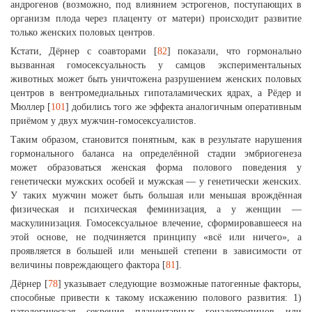
андрогенов (возможно, под влиянием эстрогенов, поступающих в
организм плода через плаценту от матери) происходит развитие
только женских половых центров.
Кстати, Дёрнер с соавторами [
82
] показали, что гормонально
вызванная гомосексуальность у самцов экспериментальных
животных может быть уничтожена разрушением женских половых
центров в вентромедиальных гипоталамических ядрах, а Рёдер и
Мюллер [
101
] добились того же эффекта аналогичным оперативным
приёмом у двух мужчин-гомосексуалистов.
Таким образом, становится понятным, как в результате нарушения
гормонального баланса на определённой стадии эмбриогенеза
может образоваться женская форма полового поведения у
генетически мужских особей и мужская — у генетически женских.
У таких мужчин может быть большая или меньшая врождённая
физическая и психическая феминизация, а у женщин —
маскулинизация. Гомосексуальное влечение, сформировавшееся на
этой основе, не подчиняется принципу «всё или ничего», а
проявляется в большей или меньшей степени в зависимости от
величины повреждающего фактора [
81
].
Дёрнер [
78
] указывает следующие возможные патогенные факторы,
способные привести к такому искажению полового развития: 1)
патологическая секреция плацентарных гонадотропинов или