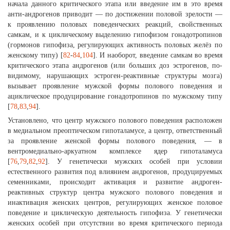
начала данного критического этапа или введение им в это время
анти-андрогенов приводит — по достижении половой зрелости —
к проявлению половых поведенческих реакций, свойственных
самкам, и к циклическому выделению гипофизом гонадотропинов
(гормонов гипофиза, регулирующих активность половых желёз по
женскому типу) [
82
-
84
,
104
]. И наоборот, введение самкам во время
критического этапа андрогенов (или больших доз эстрогенов, по-
видимому, нарушающих эстроген-реактивные структуры мозга)
вызывает проявление мужской формы полового поведения и
ациклическое продуцирование гонадотропинов по мужскому типу
[
78
,
83
,
94
].
Установлено, что центр мужского полового поведения расположен
в медиальном преоптическом гипоталамусе, а центр, ответственный
за проявление женской формы полового поведения, — в
вентромедиально-аркуатном комплексе ядер гипоталамуса
[
76
,
79
,
82
,
92
]. У генетически мужских особей при условии
естественного развития под влиянием андрогенов, продуцируемых
семенниками, происходит активация и развитие андроген-
реактивных структур центра мужского полового поведения и
инактивация женских центров, регулирующих женское половое
поведение и циклическую деятельность гипофиза. У генетически
женских особей при отсутствии во время критического периода