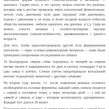
женского. Скорее всего, в эту группу можно отнести тех мужчин,
которые ещё в детстве проявляли черты психической феминизации:
хотели стать девочками (или даже ощущали себя девочками),
играли с девочками в их игры, в более позднем возрасте избегали
общества мальчиков, любили одеваться, как девочки, и т.д. Сюда же
можно отнести женщин с соответствующими чертами
маскулинизации (омужествлённости), проявившимися с раннего
возраста.
Для того, чтобы проиллюстрировать другой путь формирования
патологии — через условно-рефлекторный механизм — нами были
проведены специальные исследования на собаках.
16 беспородных самцов собак отделялись от матерей на первом
месяце жизни и выращивались по двое в клетках площадью 3 кв.м
(два самца в клетке). Стенки клеток предотвращали визуальный
контакт подопытных животных с другими собаками.
На втором году жизни, т.е. после появления реакции полового
возбуждения на половые феромоны, каждый самец сначала сводился
с самкой в состоянии течки, а через несколько дней — с той же
самкой и самцом, в паре с которым воспитывался, одновременно.
Каждый тест длился 30 минут.
Поведение трёх животных во время первых сведений с самкой было