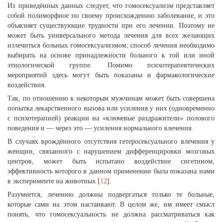
Из приведённых данных следует, что гомосексуализм представляет
собой полиморфное по своему происхождению заболевание, и это
объясняет существующие трудности при его лечении. Поэтому не
может быть универсального метода лечения для всех желающих
излечиться больных гомосексуализмом; способ лечения необходимо
выбирать на основе принадлежности больного к той или иной
этиологической группе. Помимо психотерапевтических
мероприятий здесь могут быть показаны и фармакологические
воздействия.
Так, по отношению к некоторым мужчинам может быть совершена
попытка лекарственного вызова или усиления у них (одновременно
с психотерапией) реакции на «ключевые раздражители» полового
поведения и — через это — усиления нормального влечения.
В случаях врождённого отсутствия гетеросексуального влечения у
женщин, связанного с нарушением дифференцировки мозговых
центров, может быть испытано воздействие сигетином,
эффективность которого в данном применении была показана нами
в эксперименте на животных [
12
].
Разумеется, лечению должны подвергаться только те больные,
которые сами на этом настаивают. В целом же, им имеет смысл
понять, что гомосексуальность не должна рассматриваться как