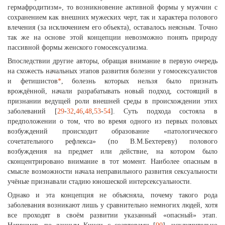
гермафродитизм», то возникновение активной формы у мужчин с
сохранением как внешних мужеских черт, так и характера полового
влечения (за исключением его объекта), оставалось неясным. Точно
так же на основе этой концепции невозможно понять природу
пассивной формы женского гомосексуализма.
Впоследствии другие авторы, обращая внимание в первую очередь
на схожесть начальных этапов развития болезни у гомосексуалистов
и фетишистов
*
, болезнь которых нельзя было признать
врождённой, начали разрабатывать новый подход, состоящий в
признании ведущей роли внешней среды в происхождении этих
заболеваний [
29
-
32
,
46
,
48
,
53
-
54
]. Суть подхода состояла в
предположении о том, что во время одного из первых половых
возбуждений происходит образование «патологического
сочетательного рефлекса» (по В.М.Бехтереву) полового
возбуждения на предмет или действие, на котором было
сконцентрировано внимание в тот момент. Наиболее опасным в
смысле возможности начала неправильного развития сексуальности
учёные признавали стадию юношеской интерсексуальности.
Однако и эта концепция не объясняла, почему такого рода
заболевания возникают лишь у сравнительно немногих людей, хотя
все проходят в своём развитии указанный «опасный» этап.