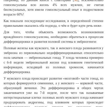
Например, по данным Кинси с соавторами [
90
], исключительно
гомосексуальны всю жизнь 4% всех мужчин, не считая
бисексуальных, хотя имели гомосексуальный опыт в подростковом
возрасте 60%!
Как показали последующие исследования, в определённой степени
правильными оказались оба подхода, о чём и будет идти речь ниже.
Для того, чтобы объяснить возможность возникновения
врождённого гомосексуализма, необходимо обратиться к процессам
дифференцировки и развития половой системы в эмбриогенезе.
Половые железы как мужского, так и женского плода развиваются у
эмбриона из первоначально недифференцированных относительно
пола зачатков — эмбриональных гонад. У плода человека примерно
с 6-й недели эмбриональной жизни под влиянием генетической
информации, исходящей из половых хромосом, начинается
дифференцировка.
У мужского плода происходит развитие «мозговой» части гонад, из
которых формируются семенники, а у женского — корковой части,
образующей яичники. Эта дифференцировка в общих чертах
заканчивается уже на 7-й неделе, после чего так называемые
интерстициальные клетки половых желёз мужского плода начинают
продуцировать андрогены, под влиянием которых происходит