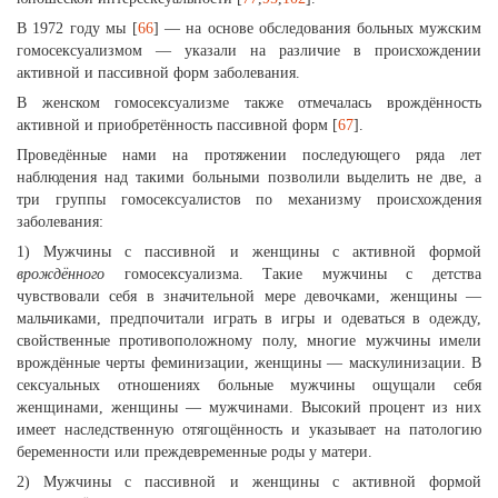
В 1972 году мы [
66
] — на основе обследования больных мужским
гомосексуализмом — указали на различие в происхождении
активной и пассивной форм заболевания.
В женском гомосексуализме также отмечалась врождённость
активной и приобретённость пассивной форм [
67
].
Проведённые нами на протяжении последующего ряда лет
наблюдения над такими больными позволили выделить не две, а
три группы гомосексуалистов по механизму происхождения
заболевания:
1) Мужчины с пассивной и женщины с активной формой
врождённого
гомосексуализма. Такие мужчины с детства
чувствовали себя в значительной мере девочками, женщины —
мальчиками, предпочитали играть в игры и одеваться в одежду,
свойственные противоположному полу, многие мужчины имели
врождённые черты феминизации, женщины — маскулинизации. В
сексуальных отношениях больные мужчины ощущали себя
женщинами, женщины — мужчинами. Высокий процент из них
имеет наследственную отягощённость и указывает на патологию
беременности или преждевременные роды у матери.
2) Мужчины с пассивной и женщины с активной формой