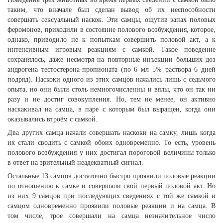
таким, что вначале был сделан вывод об их неспособности
совершать сексуальный наскок. Эти самцы, ощутив запах половых
феромонов, приходили в состояние полового возбуждения, которое,
однако, приводило не к попыткам совершить половой акт, а к
интенсивным игровым реакциям с самкой. Такое поведение
сохранялось, даже несмотря на повторные инъекции больших доз
андрогена тестостерона-пропионата (по 6 мл 5% раствора 6 дней
подряд). Наскоки одного из этих самцов начались лишь с седьмого
опыта, но они были столь немногочисленны и вялы, что он так ни
разу и не достиг совокупления. Но, тем не менее, он активно
наскакивал на самца, в паре с которым был выращен, когда они
оказывались втроём с самкой.
Два других самца начали совершать наскоки на самку, лишь когда
их стали сводить с самкой обоих одновременно. То есть, уровень
полового возбуждения у них достигал пороговой величины только
в ответ на зрительный неадекватный сигнал.
Остальные 13 самцов достаточно быстро проявили половые реакции
по отношению к самке и совершали свой первый половой акт. Но
из них 9 самцов при последующих сведениях с той же самкой и
самцом одновременно проявили половые реакции и на самца. В
том числе, трое совершали на самца незначительное число