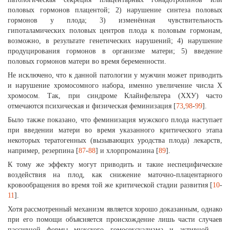
половых гормонов плацентой; 2) нарушение синтеза половых
гормонов у плода; 3) изменённая чувствительность
гипоталамических половых центров плода к половым гормонам,
возможно, в результате генетических нарушений; 4) нарушение
продуцирования гормонов в организме матери; 5) введение
половых гормонов матери во время беременности.
Не исключено, что к данной патологии у мужчин может приводить
и нарушение хромосомного набора, именно увеличение числа Х
хромосом. Так, при синдроме Клайнфельтера (ХХУ) часто
отмечаются психическая и физическая феминизация [
73
,
98
-
99
].
Было также показано, что феминизация мужского плода наступает
при введении матери во время указанного критического этапа
некоторых тератогенных (вызывающих уродства плода) лекарств,
например, резерпина [
87
-
88
] и хлорпромазина [
89
].
К тому же эффекту могут приводить и такие неспецифические
воздействия на плод, как снижение маточно-плацентарного
кровообращения во время той же критической стадии развития [
10
-
11
].
Хотя рассмотренный механизм является хорошо доказанным, однако
при его помощи объясняется происхождение лишь части случаев
пассивной формы мужского гомосексуализма и активной —