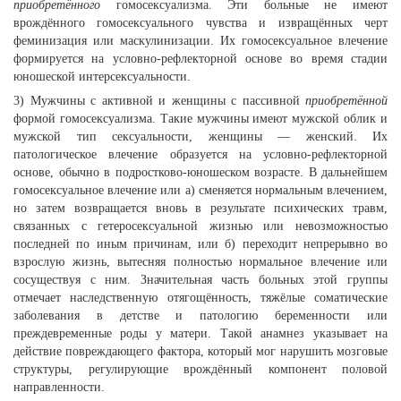
приобретённого
гомосексуализма. Эти больные не имеют
врождённого гомосексуального чувства и извращённых черт
феминизация или маскулинизации. Их гомосексуальное влечение
формируется на условно-рефлекторной основе во время стадии
юношеской интерсексуальности.
3) Мужчины с активной и женщины с пассивной
приобретённой
формой гомосексуализма. Такие мужчины имеют мужской облик и
мужской тип сексуальности, женщины — женский. Их
патологическое влечение образуется на условно-рефлекторной
основе, обычно в подростково-юношеском возрасте. В дальнейшем
гомосексуальное влечение или а) сменяется нормальным влечением,
но затем возвращается вновь в результате психических травм,
связанных с гетеросексуальной жизнью или невозможностью
последней по иным причинам, или б) переходит непрерывно во
взрослую жизнь, вытесняя полностью нормальное влечение или
сосуществуя с ним. Значительная часть больных этой группы
отмечает наследственную отягощённость, тяжёлые соматические
заболевания в детстве и патологию беременности или
преждевременные роды у матери. Такой анамнез указывает на
действие повреждающего фактора, который мог нарушить мозговые
структуры, регулирующие врождённый компонент половой
направленности.