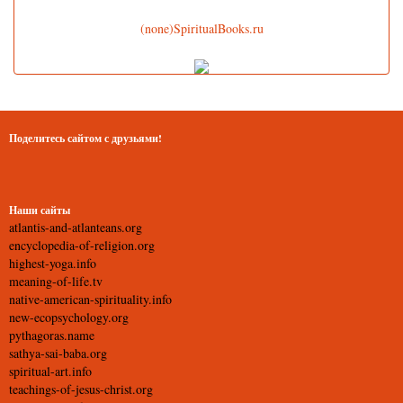
(none)SpiritualBooks.ru
Поделитесь сайтом с друзьями!
Наши сайты
atlantis-and-atlanteans.org
encyclopedia-of-religion.org
highest-yoga.info
meaning-of-life.tv
native-american-spirituality.info
new-ecopsychology.org
pythagoras.name
sathya-sai-baba.org
spiritual-art.info
teachings-of-jesus-christ.org