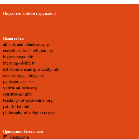
Поделитесь сайтом с друзьями!
Наши сайты
atlantis-and-atlanteans.org
encyclopedia-of-religion.org
highest-yoga.info
meaning-of-life.tv
native-american-spirituality.info
new-ecopsychology.org
pythagoras.name
sathya-sai-baba.org
spiritual-art.info
teachings-of-jesus-christ.org
path-to-tao.info
philosophy-of-religion.org.ua
Присоединяйтесь к нам
Instagram