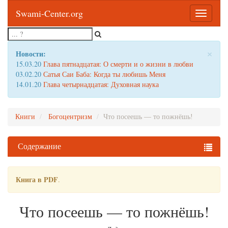
Swami-Center.org
Toggle
navigatio
×
Новости:
15.03.20
Глава пятнадцатая: О смерти и о жизни в любви
03.02.20
Сатья Саи Баба: Когда ты любишь Меня
14.01.20
Глава четырнадцатая: Духовная наука
Книги
Богоцентризм
Что посеешь — то пожнёшь!
Содержание
Книга в PDF
.
Что посеешь — то пожнёшь!