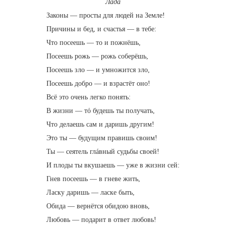
Лада
Законы — просты для людей на Земле!
Причины и бед, и счастья — в тебе:
Что посеешь — то и пожнёшь,
Посеешь рожь — рожь соберёшь,
Посеешь зло — и умножится зло,
Посеешь добро — и взрастёт оно!
Всё это очень легко понять:
В жизни — тό будешь ты получать,
Что делаешь сам и даришь другим!
Это ты — будущим правишь своим!
Ты — сеятель глáвный судьбы своей!
И плоды ты вкушаешь — уже в жизни сей:
Гнев посеешь — в гневе жить,
Ласку даришь — ласке быть,
Обида — вернётся обидою вновь,
Любовь — подарит в ответ любовь!