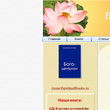
(none)SpiritualBooks.ru
Наши книги:
Клас­си­ка ду­хов­ной фи­