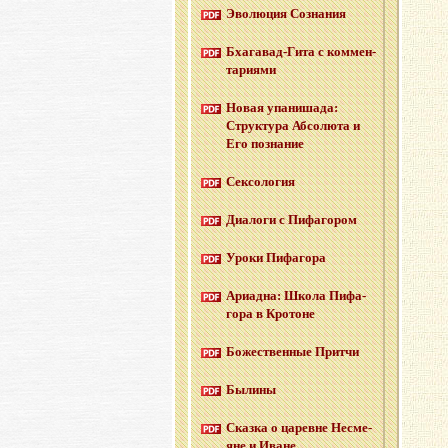
Эво­лю­ция Со­зна­ния
Бха­га­вад-Ги­та с ком­мен­
та­ри­я­ми
Новая упа­ни­ша­да:
Струк­ту­ра Аб­со­лю­та и
Его по­зна­ние
Сек­со­ло­гия
Диа­ло­ги с Пи­фа­го­ром
Уроки Пи­фа­го­ра
Ари­ад­на: Школа Пи­фа­
го­ра в Кро­тоне
Бо­же­ствен­ные Прит­чи
Бы­ли­ны
Сказ­ка о ца­ревне Несме­
яне и Иване