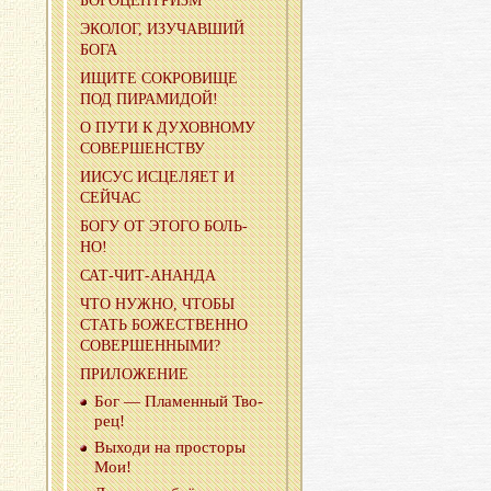
БО­ГО­ЦЕН­ТРИЗМ
ЭКО­ЛОГ, ИЗУ­ЧАВ­ШИЙ
БОГА
ИЩИТЕ СО­КРО­ВИ­ЩЕ
ПОД ПИ­РА­МИ­ДОЙ!
О ПУТИ К ДУ­ХОВ­НО­МУ
СО­ВЕР­ШЕН­СТВУ
ИИСУС ИС­ЦЕ­ЛЯ­ЕТ И
СЕЙ­ЧАС
БОГУ ОТ ЭТОГО БОЛЬ­
НО!
САТ-ЧИТ-АНАН­ДА
ЧТО НУЖНО, ЧТОБЫ
СТАТЬ БО­ЖЕ­СТВЕН­НО
СО­ВЕР­ШЕН­НЫ­МИ?
ПРИ­ЛО­ЖЕ­НИЕ
Бог — Пла­мен­ный Тво­
рец!
Вы­хо­ди на про­сто­ры
Мои!