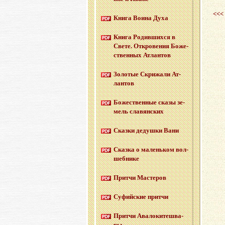
<<<
Книга Воина Духа
Книга Ро­див­ших­ся в
Свете. От­кро­ве­ния Бо­же­
ствен­ных Ат­лан­тов
Зо­ло­тые Cкри­жа­ли Ат­
лан­тов
Бо­же­ствен­ные сказы зе­
мель сла­вян­ских
Сказ­ки де­душ­ки Вани
Сказ­ка о ма­лень­ком вол­
шеб­ни­ке
Прит­чи Ма­сте­ров
Су­фий­ские прит­чи
Прит­чи Ава­ло­ки­те­шва­
ры