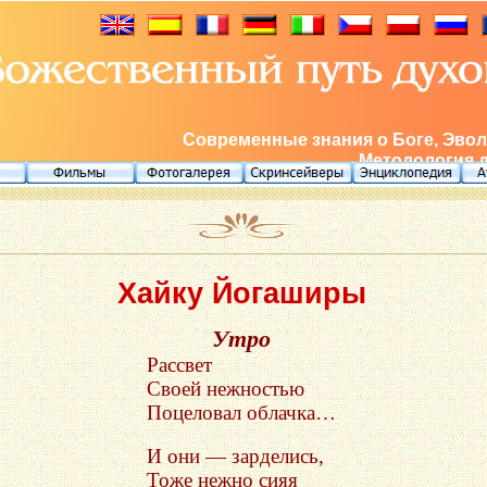
Современные знания о Боге, Эвол
Методология 
Хайку Йогаширы
Утро
Рассвет
Своей нежностью
Поцеловал облачка…
И они — зарделись,
Тоже нежно сияя