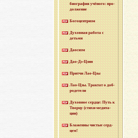
био­гра­фия учё­но­го: про­
дол­же­ние
Бо­го­цен­тризм
Ду­хов­ная ра­бо­та с
детьми
Дао­сизм
Дао-Дэ-Цзин
Прит­чи Лао-Цзы
Лао-Цзы. Трак­тат о доб­
ро­де­те­ли
Ду­хов­ное серд­це: Путь к
Твор­цу (сти­хи-ме­ди­та­
ции)
Бла­жен­ны чи­стые серд­
цем!