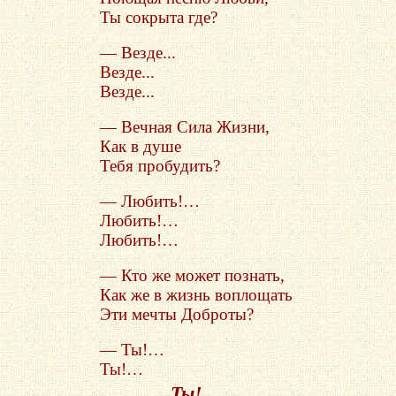
Ты сокрыта где?
— Везде...
Везде...
Везде...
— Вечная Сила Жизни,
Как в душе
Тебя пробудить?
— Любить!…
Любить!…
Любить!…
— Кто же может познать,
Как же в жизнь воплощать
Эти мечты Доброты?
— Ты!…
Ты!…
Ты!…