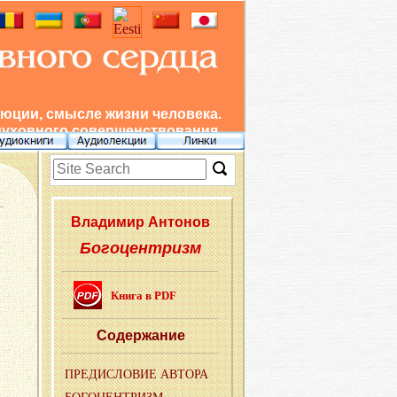
юции, смысле жизни человека.
духовного совершенствования.
Вла­ди­мир Ан­то­нов
Богоцентризм
Книга в PDF
Со­дер­жа­ние
ПРЕ­ДИ­СЛО­ВИЕ АВ­ТО­РА