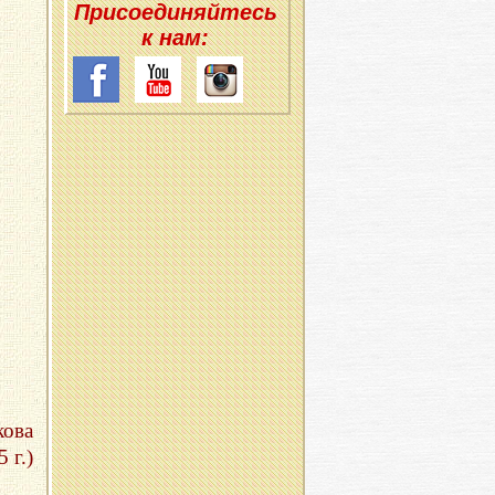
При­со­еди­няй­тесь
к нам:
кова
 г.)