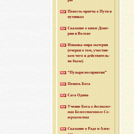
По­весть-прит­ча о Пути и
пут­ни­ках
Ска­за­ние о князе Дмит­
рии и Волх­ве
Из­нан­ка мира ма­те­рии
(очер­ки о том, участ­ни­
ком чего я дей­стви­тель­
но была)
“Пу­зы­ри вос­при­я­тия”
По­нять Бога
Сага Одина
Уче­ние Бога
о до­сти­же­
нии Бо­же­ствен­но­го Со­
вер­шен­ства
Ска­за­ние о Раде и Алек­
сее