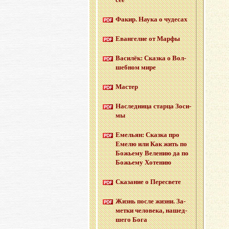
Факир. Наука о чу­де­сах
Еван­ге­лие от Марфы
Ва­си­лёк: Сказ­ка о Вол­
шеб­ном мире
Ма­стер
На­след­ни­ца стар­ца Зо­си­
мы
Еме­льян: Сказ­ка про
Емелю или Как жить по
Бо­жье­му Ве­ле­нию да по
Бо­жье­му Хо­те­нию
Ска­за­ние о Пе­ре­све­те
Жизнь после жизни. За­
мет­ки че­ло­ве­ка, на­шед­
ше­го Бога