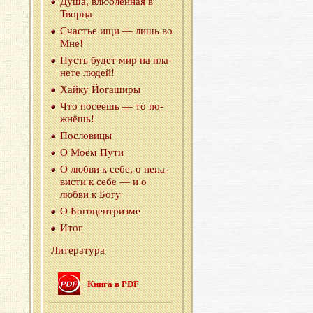
Душа, влюб­лён­ная в
Твор­ца
Сча­стье ищи — лишь во
Мне!
Пусть будет мир на пла­
не­те людей!
Хайку Йо­га­ши­ры
Что по­се­ешь — то по­
жнёшь!
По­сло­ви­цы
О Моём Пути
О любви к себе, о нена­
ви­сти к себе — и о
любви к Богу
О Бо­го­цен­триз­ме
Итог
Ли­те­ра­ту­ра
Книга в PDF