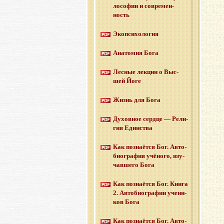
ло­со­фии и со­вре­мен­
ность
Эко­пси­хо­ло­гия
Ана­то­мия Бога
Лес­ные лек­ции о Выс­
шей Йоге
Жизнь для Бога
Ду­хов­ное серд­це — Ре­ли­
гия Един­ства
Как по­зна­ёт­ся Бог. Ав­то­
био­гра­фия учё­но­го, изу­
чав­ше­го Бога
Как по­зна­ёт­ся Бог. Книга
2. Ав­то­био­гра­фии уче­ни­
ков Бога
Как по­зна­ёт­ся Бог. Ав­то­