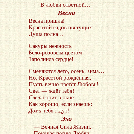
В любви ответной…
Весна
Весна пришла!
Красотой садов цветущих
Душа полна…
Сакуры нежность
Бело-розовым цветом
Заполнила сердце!
Сменяются лето, осень, зима…
Но, Красотой рождённая, —
Пусть вечно цветёт Любовь!
Свет — ждёт тебя!
Свет
горит в окне.
Как хорошо, если знаешь:
Дома
тебя ждут!
Эхо
— Вечная Сила Жизни,
Поющая песню Любви,