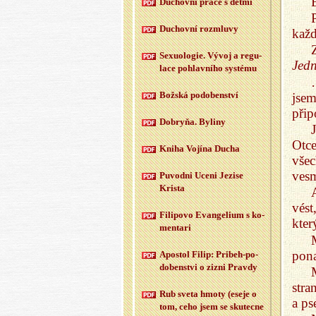
Du­chov­ní práce s dětmi
Du­chov­ní roz­mlu­vy
každ
Se­xu­o­lo­gie. Vývoj a re­gu­
Jed
la­ce po­hlav­ní­ho sys­té­mu
Bož­ská po­do­ben­ství
jsem
při
Dobryňa. By­li­ny
Otc
Kniha Vo­jí­na Ducha
vše
vesm
Puvod­ni Uceni Je­zi­se
Kris­ta
vést
Fi­li­po­vo Evan­ge­li­um s ko­
kter
men­ta­ri
pona
Apo­stol Filip: Pri­beh-po­
do­ben­st­vi o zizni Prav­dy
stra
Rub sveta hmoty (eseje o
a ps
tom, ceho jsem se sku­tec­ne