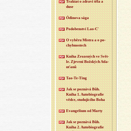
Trak­tat o zdra­vi těla a
duse
Ódi­no­va sága
Po­do­ben­ství Lao-C'
O vy­bě­ru Mi­s­tra a o po­
chyb­nos­tech
Kniha Zro­ze­ných ve Svět­
le. Zje­ve­ní Bož­ských At­la­
n­ťa­nů
Tao-Te-Ting
Jak se po­zná­vá Bůh.
Kniha 1. Au­to­bi­o­gra­fie
vědce, stu­du­jí­cí­ho Boha
Evan­ge­li­um od Marty
Jak se po­zná­vá Bůh.
Kniha 2. Au­to­bi­o­gra­fie