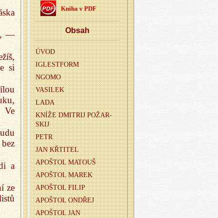
Kniha v PDF
áska
Obsah
i, —
ÚVOD
žíš,
IGLEST­FORM
e si
NGOMO
ílou
VASI­LEK
uku,
LADA
! Ve
KNÍŽE DMI­T­RIJ PO­ŽAR­
SKIJ
budu
PETR
 bez
JAN KŘTI­TEL
APOŠ­TOL MA­TOUŠ
di a
APOŠ­TOL MAREK
í ze
APOŠ­TOL FILIP
istů
APOŠ­TOL ON­DŘEJ
APOŠ­TOL JAN