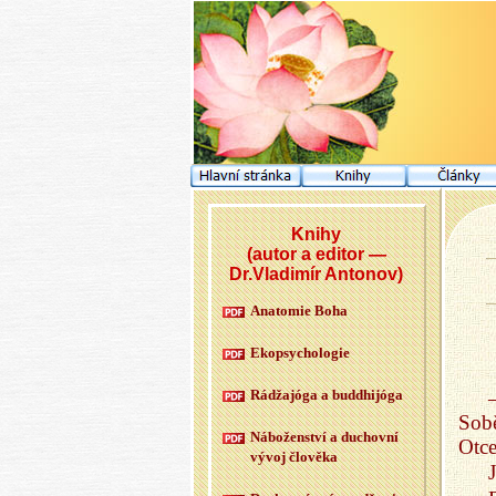
Knihy
(autor a editor —
Dr.Vladimír Antonov)
Ana­to­mie Boha
Ekopsy­cho­lo­gie
Rádžajóga a budd­hijóga
Sob
Ná­bo­žen­ství a du­chov­ní
Otce
vývoj člo­vě­ka