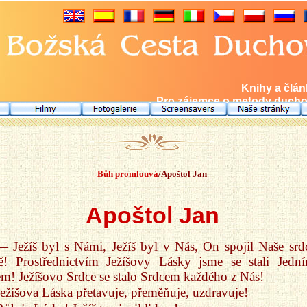
Knihy a člá
Pro zájemce o metody duchov
Bůh promlouvá
/Apoštol Jan
Apoštol Jan
— Ježíš byl s Námi, Ježíš byl v Nás, On spojil Naše srd
ě! Prostřednictvím Ježíšovy Lásky jsme se stali Jedn
m! Ježíšovo Srdce se stalo Srdcem každého z Nás!
Ježíšova Láska přetavuje, přeměňuje, uzdravuje!