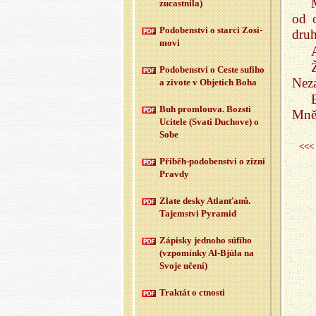
zu­cast­ni­la)
od 
Po­do­ben­st­vi o star­ci Zo­si­
druh
mo­vi
Po­do­ben­st­vi o Ceste su­fi­ho
Neza
a zi­vo­te v Ob­je­tich Boha
Buh pro­mlou­va. Boz­sti
Mně
Uci­te­le (Svati Du­cho­ve) o
Sobe
<<<
Při­běh-po­do­ben­st­vi o zizni
Prav­dy
Zlate desky At­la­n­ťa­nů.
Ta­jem­st­vi Py­ra­mid
Zá­pis­ky jed­no­ho sú­fí­ho
(vzpo­mín­ky Al-Bj­úla na
Svoje učení)
Trak­tát o ctnos­ti