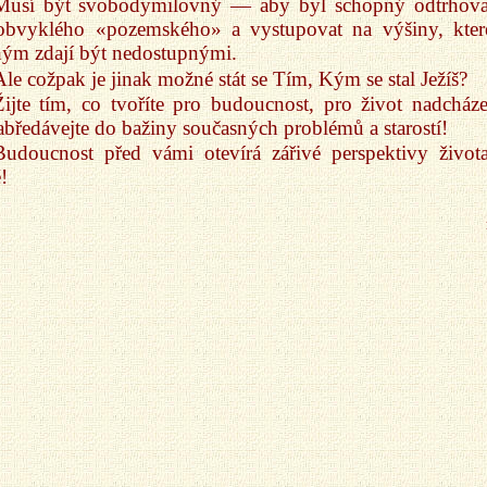
Musí být svobodymilovný — aby byl schopný odtrhova
obvyklého «pozemského» a vystupovat na výšiny, kter
ým zdají být nedostupnými.
Ale cožpak je jinak možné stát se Tím, Kým se stal Ježíš?
Žijte tím, co tvoříte pro budoucnost, pro život nadcházej
bředávejte do bažiny současných problémů a starostí!
Budoucnost před vámi otevírá zářivé perspektivy život
!