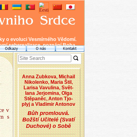
nky o evoluci Vesmírného Vědomí.
ní seberealizace, poznání Boha.
Anna Zub­ko­va, Mi­chail
Ni­ko­len­ko, Maria Štil,
La­ri­sa Va­vu­li­na, Svět­
la­na Jerjo­mi­na, Olga
Stě­pa­něc, Anton Tj­o­
plyj a Vla­di­mir An­to­nov
ce v
Bůh promlouvá.
ím s
Božští Učitelé (Svatí
Duchové) o Sobě