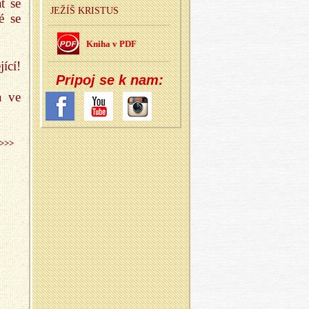
t se
JEŽÍŠ KRIS­TUS
é se
Kniha v PDF
ící!
Pri­poj se k nam:
a ve
>>>