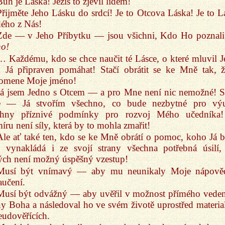
Bůh je Láska! Ježíš to zjevil lidem!
Přijměte Jeho Lásku do srdcí! Je to Otcova Láska! Je to L
ého z Nás!
Zde — v Jeho Příbytku — jsou všichni, Kdo Ho poznal
no!
… Každému, kdo se chce naučit té Lásce, o které mluvil Je
 Já připraven pomáhat! Stačí obrátit se ke Mně tak, ž
pomene Moje jméno!
Já jsem Jedno s Otcem — a pro Mne není nic nemožné! S
e — Já stvořím všechno, co bude nezbytné pro vý
chny příznivé podmínky pro rozvoj Mého učedníka
íru není síly, která by to mohla zmařit!
Ale ať také ten, kdo se ke Mně obrátí o pomoc, koho Já 
, vynakládá i ze svojí strany všechna potřebná úsilí,
ých není možný úspěšný vzestup!
Musí být vnímavý — aby mu neunikaly Moje nápově
učení.
Musí být odvážný — aby uvěřil v možnost přímého veden
ny Boha a následoval ho ve svém životě uprostřed material
eudověřících.