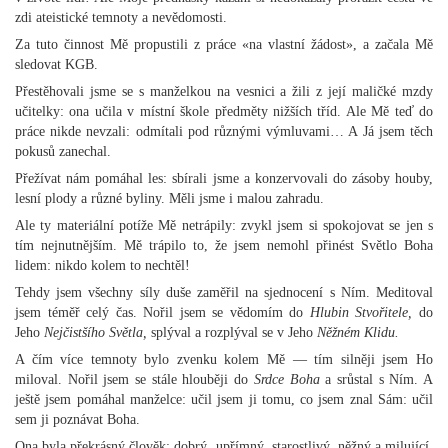
zdi ateistické temnoty a nevědomosti.
Za tuto činnost Mě propustili z práce «na vlastní žádost», a začala Mě
sledovat KGB.
Přestěhovali jsme se s manželkou na vesnici a žili z její maličké mzdy
učitelky: ona učila v místní škole předměty nižších tříd. Ale Mě teď do
práce nikde nevzali: odmítali pod různými výmluvami… A Já jsem těch
pokusů zanechal.
Přežívat nám pomáhal les: sbírali jsme a konzervovali do zásoby houby,
lesní plody a různé byliny. Měli jsme i malou zahradu.
Ale ty materiální potíže Mě netrápily: zvykl jsem si spokojovat se jen s
tím nejnutnějším. Mě trápilo to, že jsem nemohl přinést Světlo Boha
lidem: nikdo kolem to nechtěl!
Tehdy jsem všechny síly duše zaměřil na sjednocení s Ním. Meditoval
jsem téměř celý čas. Nořil jsem se vědomím do
Hlubin Stvořitele,
do
Jeho
Nejčistšího Světla,
splýval a rozplýval se v Jeho
Něžném Klidu.
A čím více temnoty bylo zvenku kolem Mě — tím silněji jsem Ho
miloval. Nořil jsem se stále hlouběji do
Srdce Boha
a srůstal s Ním. A
ještě jsem pomáhal manželce: učil jsem ji tomu, co jsem znal Sám: učil
sem ji poznávat Boha.
Ona byla překrásný člověk: dobrý, upřímný, starostlivý, něžný a milující.