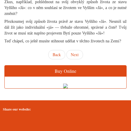
Zkus, například, pohlédnout na svůj obvyklý způsob života ze stavu
Vyššího «Já»: co v něm souhlasí se životem ve Vyšším «Já», a co je nutné
změnit?
Přezkoumej svůj způsob života právě
ze
stavu Vyššího «Já». Nesmíš už
dál žít jako individuální «já» — třebaže ohromné, správné a čisté! Tvůj
život se musí stát
naplno
projevem Bytí pouze Vyššího «Já»!
Teď chápeš, co ještě musíte stihnout udělat v těchto životech na Zemi?
Back
Next
Buy Online
Share our website: