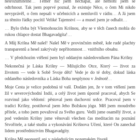
nesrozumitelné… Téměř nic jsem nechápal, ale nemohl jsem se
odtrhnout. Tak jsem poprvé poznal, že existuje Něco, o čem Mi nikdo
nevyprávěl, o čem nepsali v učebnicích a nemluvili v rádiu… A Já jsem
za těmito řádky pocítil Veliké Tajemství — a musel jsem je odhalit…
… Bylo třeba být Všemohoucím Krišnou, aby se v těch časech mohla do
rukou chlapce dostat Bhagavadgíta!…
A Můj Krišna Mě našel! Našel Mě v provinčním městě, kde rudé plachty
transparentů a hesel zakrývaly nepřítomnost… vnitřního obsahu.
… V předchozím vtělení jsem byl oddaným následovníkem Pána Krišny.
Nekonečná je Láska Krišny — Milujícího Otce, Který — život za
životem — vede k Sobě Svoje děti! Vede je do té doby, dokud láska
oddaného následovníka a Láska Boha nesplynou v
Jednotě…
Moje Cesta je velice podobná té vaší. Dodám jen, že v tom vtělení jsem
žil v severovýchodní Indii, a celý život jsem úporně pracoval, abych Se
rozvinul jako vědomí: pěstoval jsem duchovní srdce. Pracoval jsem v
tradici Krišny, postihoval jsem Jeho Božskou jógu. Měl jsem moudrého
přítele, a toho jsem považoval za Svého guru. Vedli jsme osamělý život, a
pod vedením Krišny jsme věnovali všechen čas meditacím na poznání
Stvořitele, a také studiu a vykonávání Krišnova Učení, které On zanechal
lidem prostřednictvím Bhagavadgíty.
Krišna Mě neopustil ani v následujícím pozemském životě.