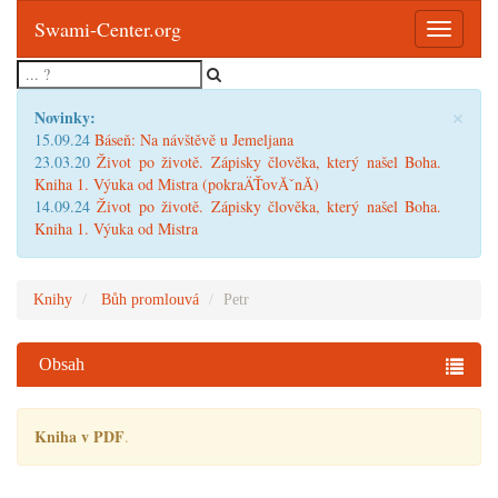
Swami-Center.org
Toggle
navigatio
×
Novinky:
15.09.24
Báseň: Na návštěvě u Jemeljana
23.03.20
Život po životě. Zápisky člověka, který našel Boha.
Kniha 1. Výuka od Mistra (pokraÄŤovĂˇnĂ­)
14.09.24
Život po životě. Zápisky člověka, který našel Boha.
Kniha 1. Výuka od Mistra
Knihy
Bůh promlouvá
Petr
Obsah
Kniha v PDF
.