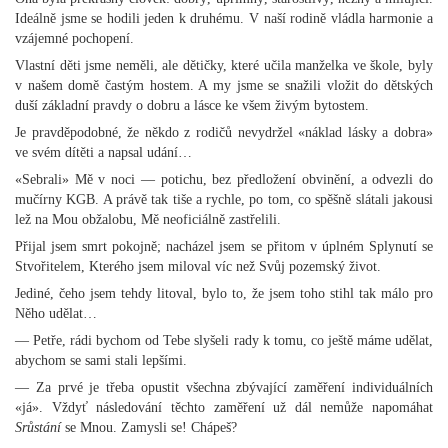
Ideálně jsme se hodili jeden k druhému. V naší rodině vládla harmonie a
vzájemné pochopení.
Vlastní děti jsme neměli, ale dětičky, které učila manželka ve škole, byly
v našem domě častým hostem. A my jsme se snažili vložit do dětských
duší základní pravdy o dobru a lásce ke všem živým bytostem.
Je pravděpodobné, že někdo z rodičů nevydržel «náklad lásky a dobra»
ve svém dítěti a napsal udání…
«Sebrali» Mě v noci — potichu, bez předložení obvinění, a odvezli do
mučírny KGB. A právě tak tiše a rychle, po tom, co spěšně slátali jakousi
lež na Mou obžalobu, Mě neoficiálně zastřelili.
Přijal jsem smrt pokojně; nacházel jsem se přitom v úplném Splynutí se
Stvořitelem, Kterého jsem miloval víc než Svůj pozemský život.
Jediné, čeho jsem tehdy litoval, bylo to, že jsem toho stihl tak málo pro
Něho udělat…
— Petře, rádi bychom od Tebe slyšeli rady k tomu, co ještě máme udělat,
abychom se sami stali lepšími.
— Za prvé je třeba opustit všechna zbývající zaměření individuálních
«já». Vždyť následování těchto zaměření už dál nemůže napomáhat
Srůstání
se Mnou. Zamysli se! Chápeš?