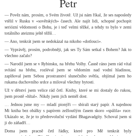
Petr
— Pověz nám, prosím, o Svém životě. Už jsi nám říkal, že ses naposledy
vtělil v Rusku v «sovětských» časech. Ale najít lidi, schopné pochopit
seriózní vědomosti o Bohu, je i teď velmi těžké, a tehdy to bylo v zemi
totálního ateizmu ještě těžší…
— Ano, tenkrát jsem se nedokázal na nikoho «dotlouci».
— Vyprávěj, prosím, podrobněji, jak ses Ty Sám setkal s Bohem? Jak to
všechno začalo?
— Narodil jsem se v Rybinsku, na břehu Volhy. Časně ráno jsem rád vítal
svítání na břehu, rozléval jsem se vědomím nad vodní hladinou,
zaplňoval jsem Sebou prostranství slunečního světla, objímal jsem ho
rukama duchovního srdce a miloval všechny bytosti.
Už v dětství jsem velice rád četl. Knihy, které se mi dostaly do rukou,
jsem prostě «hltal». Nikdy jsem jich neměl dost.
… Jednou jsme my — mladí pionýři — sbírali starý papír. A najednou
Mi kniha bez obálky s papírem zežloutlým časem skoro «spálila» ruce.
Ukázalo se, že je to předrevoluční vydání Bhagavadgíty. Schoval jsem si
ji do záňadří…
Doma jsem pracně četl řádky, které pro Mě tenkrát byly