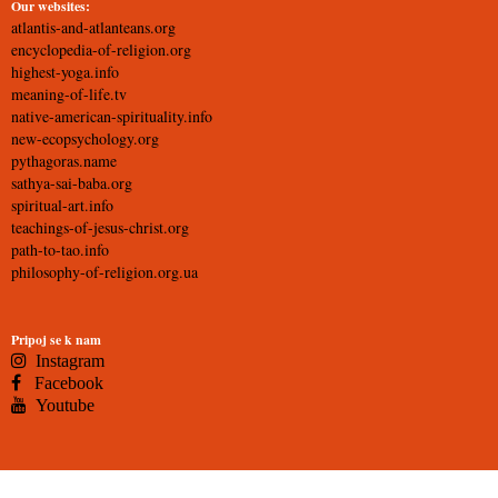
Our websites:
atlantis-and-atlanteans.org
encyclopedia-of-religion.org
highest-yoga.info
meaning-of-life.tv
native-american-spirituality.info
new-ecopsychology.org
pythagoras.name
sathya-sai-baba.org
spiritual-art.info
teachings-of-jesus-christ.org
path-to-tao.info
philosophy-of-religion.org.ua
Pripoj se k nam
Instagram
Facebook
Youtube