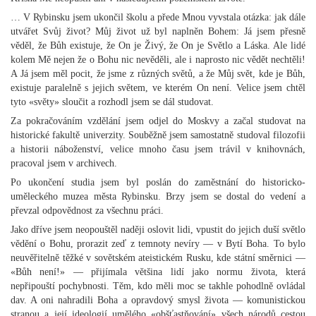
… V Rybinsku jsem ukončil školu a přede Mnou vyvstala otázka: jak dále
utvářet Svůj život? Můj život už byl naplněn Bohem: Já jsem přesně
věděl, že Bůh existuje, že On je Živý, že On je Světlo a Láska. Ale lidé
kolem Mě nejen že o Bohu nic nevěděli, ale i naprosto nic vědět nechtěli!
A Já jsem měl pocit, že jsme z různých světů, a že Můj svět, kde je Bůh,
existuje paralelně s jejich světem, ve kterém On není. Velice jsem chtěl
tyto «světy» sloučit a rozhodl jsem se dál studovat.
Za pokračováním vzdělání jsem odjel do Moskvy a začal studovat na
historické fakultě univerzity. Souběžně jsem samostatně studoval filozofii
a historii náboženství, velice mnoho času jsem trávil v knihovnách,
pracoval jsem v archivech.
Po ukončení studia jsem byl poslán do zaměstnání do historicko-
uměleckého muzea města Rybinsku. Brzy jsem se dostal do vedení a
převzal odpovědnost za všechnu práci.
Jako dříve jsem neopouštěl naději oslovit lidi, vpustit do jejich duší světlo
vědění o Bohu, prorazit zeď z temnoty nevíry — v Bytí Boha. To bylo
neuvěřitelně těžké v sovětském ateistickém Rusku, kde státní směrnici —
«Bůh není!» — přijímala většina lidí jako normu života, která
nepřipouští pochybnosti. Těm, kdo měli moc se takhle pohodlně ovládal
dav. A oni nahradili Boha a opravdový smysl života — komunistickou
stranou a její ideologií umělého «obšťastňování» všech národů cestou