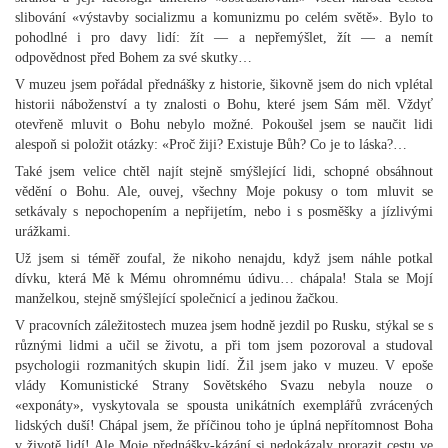
slibování «výstavby socializmu a komunizmu po celém světě». Bylo to
pohodlné i pro davy lidí: žít — a nepřemýšlet, žít — a nemít
odpovědnost před Bohem za své skutky…
V muzeu jsem pořádal přednášky z historie, šikovně jsem do nich vplétal
historii náboženství a ty znalosti o Bohu, které jsem Sám měl. Vždyť
otevřeně mluvit o Bohu nebylo možné. Pokoušel jsem se naučit lidi
alespoň si položit otázky: «Proč žiji? Existuje Bůh? Co je to láska?…
Také jsem velice chtěl najít stejně smýšlející lidi, schopné obsáhnout
vědění o Bohu. Ale, ouvej, všechny Moje pokusy o tom mluvit se
setkávaly s nepochopením a nepřijetím, nebo i s posměšky a jízlivými
urážkami.
Už jsem si téměř zoufal, že nikoho nenajdu, když jsem náhle potkal
dívku, která Mě k Mému ohromnému údivu… chápala! Stala se Mojí
manželkou, stejně smýšlející společnicí a jedinou žačkou.
V pracovních záležitostech muzea jsem hodně jezdil po Rusku, stýkal se s
různými lidmi a učil se životu, a při tom jsem pozoroval a studoval
psychologii rozmanitých skupin lidí. Žil jsem jako v muzeu. V epoše
vlády Komunistické Strany Sovětského Svazu nebyla nouze o
«exponáty», vyskytovala se spousta unikátních exemplářů zvrácených
lidských duší! Chápal jsem, že příčinou toho je úplná nepřítomnost Boha
v životě lidí! Ale Moje přednášky-kázání si nedokázaly prorazit cestu ve