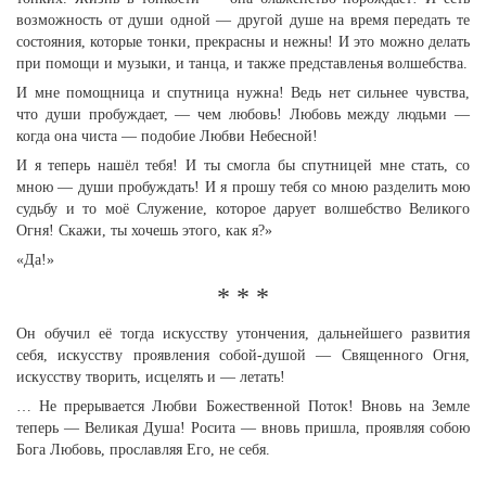
возможность от души одной — другой душе на время передать те
состояния, которые тонки, прекрасны и нежны! И это можно делать
при помощи и музыки, и танца, и также представленья волшебства.
И мне помощница и спутница нужна! Ведь нет сильнее чувства,
что души пробуждает, — чем любовь! Любовь между людьми —
когда она чиста — подобие Любви Небесной!
И я теперь нашёл тебя! И ты смогла бы спутницей мне стать, со
мною — души пробуждать! И я прошу тебя со мною разделить мою
судьбу и то моё Служение, которое дарует волшебство Великого
Огня! Скажи, ты хочешь этого, как я?»
«Да!»
* * *
Он обучил её тогда искусству утончения, дальнейшего развития
себя, искусству проявления собой-душой — Священного Огня,
искусству творить, исцелять и — летать!
… Не прерывается Любви Божественной Поток! Вновь на Земле
теперь — Великая Душа! Росита — вновь пришла, проявляя собою
Бога Любовь, прославляя Его, не себя.