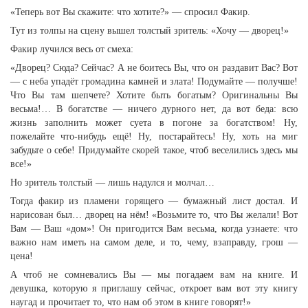
«Теперь вот Вы скажите: что хотите?» — спросил Факир.
Тут из толпы на сцену вышел толстый зритель: «Хочу — дворец!»
Факир лучился весь от смеха:
«Дворец? Сюда? Сейчас? А не боитесь Вы, что он раздавит Вас? Вот
— с неба упадёт громадина камней и злата! Подумайте — получше!
Что Вы там шепчете? Хотите быть богатым? Оригинальны Вы
весьма!… В богатстве — ничего дурного нет, да вот беда: всю
жизнь заполнить может суета в погоне за богатством! Ну,
пожелайте что-нибудь ещё! Ну, постарайтесь! Ну, хоть на миг
забудьте о себе! Придумайте скорей такое, чтоб веселились здесь мы
все!»
Но зритель толстый — лишь надулся и молчал…
Тогда факир из пламени горящего — бумажный лист достал. И
нарисован был… дворец на нём! «Возьмите то, что Вы желали! Вот
Вам — Ваш «дом»! Он пригодится Вам весьма, когда узнаете: что
важно нам иметь на самом деле, и то, чему, взаправду, грош —
цена!
А чтоб не сомневались Вы — мы погадаем вам на книге. И
девушка, которую я приглашу сейчас, откроет вам вот эту книгу
наугад и прочитает то, что нам об этом в книге говорят!»