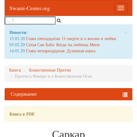
Swami-Center.org
Toggle
navigatio
×
Новости:
15.03.20
Глава пятнадцатая: О смерти и о жизни в любви
03.02.20
Сатья Саи Баба: Когда ты любишь Меня
14.01.20
Глава четырнадцатая: Духовная наука
Книги
Божественные Притчи
Притча о Факире и о Божественном Огне
Содержание
Книга в PDF
.
Саркар