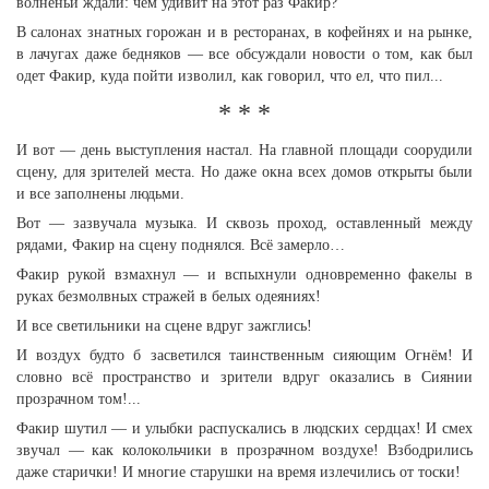
волненьи ждали: чем удивит на этот раз Факир?
В салонах знатных горожан и в ресторанах, в кофейнях и на рынке,
в лачугах даже бедняков — все обсуждали новости о том, как был
одет Факир, куда пойти изволил, как говорил, что ел, что пил...
* * *
И вот — день выступления настал. На главной площади соорудили
сцену, для зрителей места. Но даже окна всех домов открыты были
и все заполнены людьми.
Вот — зазвучала музыка. И сквозь проход, оставленный между
рядами, Факир на сцену поднялся. Всё замерло…
Факир рукой взмахнул — и вспыхнули одновременно факелы в
руках безмолвных стражей в белых одеяниях!
И все светильники на сцене вдруг зажглись!
И воздух будто б засветился таинственным сияющим Огнём! И
словно всё пространство и зрители вдруг оказались в Сиянии
прозрачном том!...
Факир шутил — и улыбки распускались в людских сердцах! И смех
звучал — как колокольчики в прозрачном воздухе! Взбодрились
даже старички! И многие старушки на время излечились от тоски!