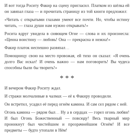
И вот тогда Роситу Факир на сцену пригласил. Платком из шёлка ей
он завязал глаза — и прочитать страницу из той книги предложил:
«Читать с открытыми глазами умеют все почти. Но, чтобы истину
читать, — глаза души нам нужно открывать!»
Росита вдруг увидела в сияющем Огне — слова и их произнесла:
«Ценна воистину — любовь! Она — прекрасна и нежна!»
Факир платок неспешно развязал…
Помощницу свою на место провожая, ей тихо он сказал: «Я очень
долго Вас искал! И очень важно — нам поговорить! Вы чудеса
способны были бы творить!»
* * *
И вечером Факир Роситу ждал.
И стражи молчаливые в чалмах — её к Факиру проводили.
Он встретил, усадил её перед огнём камина. И сам сел рядом с ней.
Огонь камина — рядом был… Ну а в сердцах — горел огонь любви!
И был Огонь Божественный — повсюду! Весь тварный мир
проникнут был чистейшим и прозрачнейшим Огнём! И все
предметы — будто утопали в Нём!