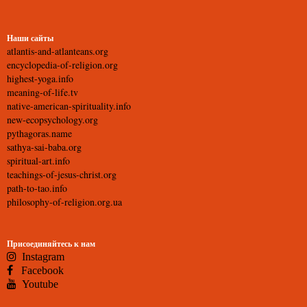
Наши сайты
atlantis-and-atlanteans.org
encyclopedia-of-religion.org
highest-yoga.info
meaning-of-life.tv
native-american-spirituality.info
new-ecopsychology.org
pythagoras.name
sathya-sai-baba.org
spiritual-art.info
teachings-of-jesus-christ.org
path-to-tao.info
philosophy-of-religion.org.ua
Присоединяйтесь к нам
Instagram
Facebook
Youtube