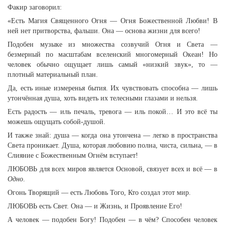
Факир заговорил:
«Есть Магия Священного Огня — Огня Божественной Любви! В
ней нет притворства, фальши. Она — основа жизни для всего!
Подобен музыке из множества созвучий Огня и Света —
безмерный по масштабам вселенский многомерный Океан! Но
человек обычно ощущает лишь самый «низкий звук», то —
плотный материальный план.
Да, есть иные измеренья бытия. Их чувствовать способна — лишь
утончённая душа, хоть видеть их телесными глазами и нельзя.
Есть радость — иль печаль, тревога — иль покой… И это всё ты
можешь ощущать собой-душой.
И также знай: душа — когда она утончена — легко в пространства
Света проникает. Душа, которая любовию полна, чиста, сильна, — в
Слияние с Божественным Огнём вступает!
ЛЮБОВЬ для всех миров является Основой, связует всех и всё — в
Одно
.
Огонь Творящий — есть Любовь Того, Кто создал этот мир.
ЛЮБОВЬ есть Свет. Она — и Жизнь, и Проявление Его!
А человек — подобен Богу! Подобен — в чём? Способен человек