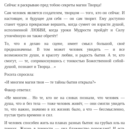
Сейчас я раскрываю пред тобою секреты магии Творца!
Сам человек является создателем, творцом — того, кто он сейчас. И
настоящее, и будущее для себя — он сам творит. Ему доступно
станет чудеса прекрасные вершить, когда сумеет он взрасти душой,
исполненной ЛЮБВИ, когда уроки Мудрости пройдёт и Силу
утончённую он также обретёт!
То, что я делаю на сцене, имеет смысл большой, своё
предназначенье. В том может человек увидеть — и все
возможности души, и красоту любви, и радость бытия. А те, кто
смогут, — те, соприкоснувшись с тонкостью Божественной собой-
душой, познают и Творца…»
Росита спросила:
«И многим магия твоя — те тайны бытия открыла?»
Факир ответил:
«Не многим… Но те, кто не на словах познали, что человек —
душа, что и без тела — тоже человек живёт, — они смогли увидеть
то, что важно, значимо в их жизнях было, а что — бессмысленно,
пустая трата времени и сил.
И человек способен жить на планах разных бытия: на грубых иль на
тонких. Жизнь в тонкости — она блаженство порождает! И есть