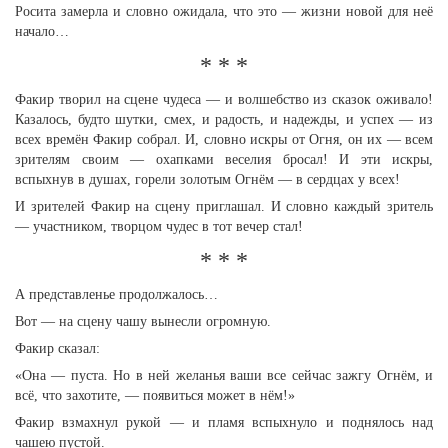
Росита замерла и словно ожидала, что это — жизни новой для неё
начало…
* * *
Факир творил на сцене чудеса — и волшебство из сказок оживало!
Казалось, будто шутки, смех, и радость, и надежды, и успех — из
всех времён Факир собрал. И, словно искры от Огня, он их — всем
зрителям своим — охапками веселия бросал! И эти искры,
вспыхнув в душах, горели золотым Огнём — в сердцах у всех!
И зрителей Факир на сцену приглашал. И словно каждый зритель
— участником, творцом чудес в тот вечер стал!
* * *
А представленье продолжалось…
Вот — на сцену чашу вынесли огромную.
Факир сказал:
«Она — пуста. Но в ней желанья ваши все сейчас зажгу Огнём, и
всё, что захотите, — появиться может в нём!»
Факир взмахнул рукой — и пламя вспыхнуло и поднялось над
чашею пустой.