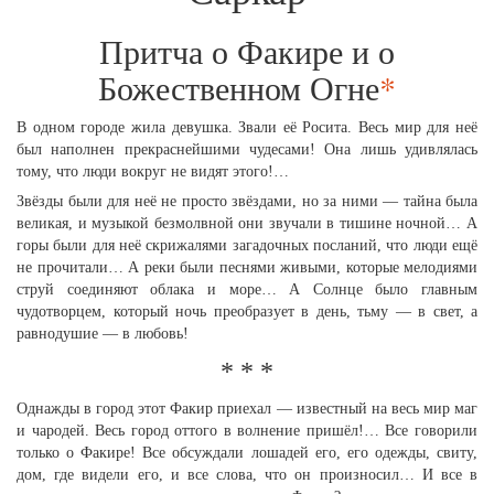
Притча о Факире и о
Божественном Огне
*
В одном городе жила девушка. Звали её Росита. Весь мир для неё
был наполнен прекраснейшими чудесами! Она лишь удивлялась
тому, что люди вокруг не видят этого!…
Звёзды были для неё не просто звёздами, но за ними — тайна была
великая, и музыкой безмолвной они звучали в тишине ночной… А
горы были для неё скрижалями загадочных посланий, что люди ещё
не прочитали… А реки были песнями живыми, которые мелодиями
струй соединяют облака и море… А Cолнце было главным
чудотворцем, который ночь преобразует в день, тьму — в свет, а
равнодушие — в любовь!
* * *
Однажды в город этот Факир приехал — известный на весь мир маг
и чародей. Весь город оттого в волнение пришёл!… Все говорили
только о Факире! Все обсуждали лошадей его, его одежды, свиту,
дом, где видели его, и все слова, что он произносил… И все в