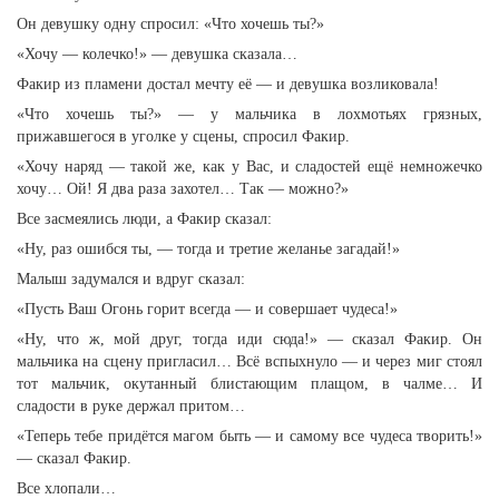
Он девушку одну спросил: «Что хочешь ты?»
«Хочу — колечко!» — девушка сказала…
Факир из пламени достал мечту её — и девушка возликовала!
«Что хочешь ты?» — у мальчика в лохмотьях грязных,
прижавшегося в уголке у сцены, спросил Факир.
«Хочу наряд — такой же, как у Вас, и сладостей ещё немножечко
хочу… Ой! Я два раза захотел… Так — можно?»
Все засмеялись люди, а Факир сказал:
«Ну, раз ошибся ты, — тогда и третие желанье загадай!»
Малыш задумался и вдруг сказал:
«Пусть Ваш Огонь горит всегда — и совершает чудеса!»
«Ну, что ж, мой друг, тогда иди сюда!» — сказал Факир. Он
мальчика на сцену пригласил… Всё вспыхнуло — и через миг стоял
тот мальчик, окутанный блистающим плащом, в чалме… И
сладости в руке держал притом…
«Теперь тебе придётся магом быть — и самому все чудеса творить!»
— сказал Факир.
Все хлопали…