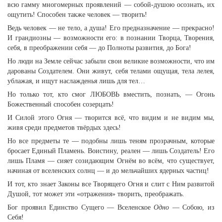
всю гамму многомерных проявлений — собой-душою осознать, их
ощутить! Способен также человек — творить!
Ведь человек — не тело, а душа! Его предназначение — прекрасно!
И грандиозны — возможности его: в познании Творца, Творения,
себя, в преображении себя — до Полноты развития, до Бога!
Но люди на Земле сейчас забыли свои великие возможности, что им
дарованы Создателем. Они живут, себя телами ощущая, тела лелея,
ублажая, и ищут наслажденья лишь для тел…
Но только тот, кто смог ЛЮБОВЬ вместить, познать, — Огонь
Божественный способен созерцать!
И Силой этого Огня — творится всё, что видим и не видим мы,
живя среди предметов твёрдых здесь!
Но все предметы те — подобны лишь теням прозрачным, которые
бросает Единый Пламень. Воистину, реален — лишь Создатель! Его
лишь Пламя — сияет созидающим Огнём во всём, что существует,
начиная от вселенских солнц — и до мельчайших ядерных частиц!
И тот, кто знает Законы все Творящего Огня и слит с Ним развитой
Душой, тот может эти «отражения» творить, преображать.
Бог проявил Единство Сущего — Вселенское
Одно
— Собою, из
Себя!