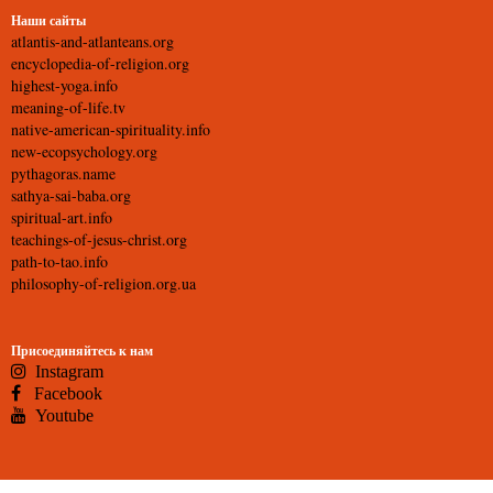
Наши сайты
atlantis-and-atlanteans.org
encyclopedia-of-religion.org
highest-yoga.info
meaning-of-life.tv
native-american-spirituality.info
new-ecopsychology.org
pythagoras.name
sathya-sai-baba.org
spiritual-art.info
teachings-of-jesus-christ.org
path-to-tao.info
philosophy-of-religion.org.ua
Присоединяйтесь к нам
Instagram
Facebook
Youtube