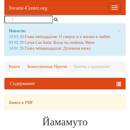
Swami-Center.org
Toggle
navigatio
×
Новости:
15.03.20
Глава пятнадцатая: О смерти и о жизни в любви
03.02.20
Сатья Саи Баба: Когда ты любишь Меня
14.01.20
Глава четырнадцатая: Духовная наука
Книги
Божественные Притчи
Притча о художнике
Содержание
Книга в PDF
.
Йамамуто