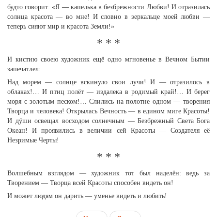
будто говорит: «Я — капелька в безбрежности Любви! И отразилась
солнца красота — во мне! И словно в зеркальце моей любви —
теперь сияют мир и красота Земли!»
* * *
И кистию своею художник ещё одно мгновенье в Вечном Бытии
запечатлел:
Над морем — солнце вскинуло свои лучи! И — отразилось в
облаках!… И птиц полёт — издалека в родимый край!… И берег
моря с золотым песком!… Слились на полотне одном — творения
Творца и человека! Открылась Вечность — в едином миге Красоты!
И дýши освещал восходом солнечным — Безбрежный Света Бога
Океан! И проявились в величии сей Красоты — Создателя её
Незримые Черты!
* * *
Волшебным взглядом — художник тот был наделён: ведь за
Творением — Творца всей Красоты способен видеть он!
И может людям он дарить — уменье видеть и любить!