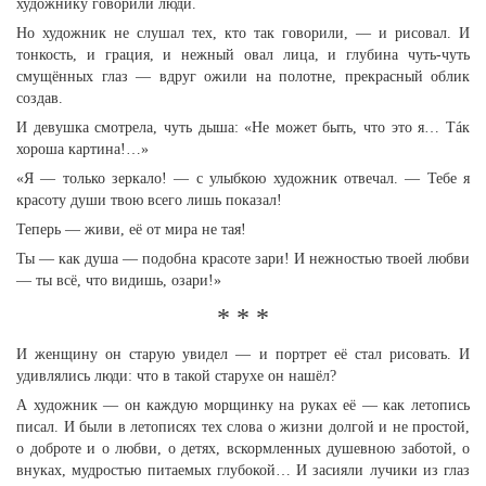
художнику говорили люди.
Но художник не слушал тех, кто так говорили, — и рисовал. И
тонкость, и грация, и нежный овал лица, и глубина чуть-чуть
смущённых глаз — вдруг ожили на полотне, прекрасный облик
создав.
И девушка смотрела, чуть дыша: «Не может быть, что это я… Тáк
хороша картина!…»
«Я — только зеркало! — с улыбкою художник отвечал. — Тебе я
красоту души твою всего лишь показал!
Теперь — живи, её от мира не тая!
Ты — как душа — подобна красоте зари! И нежностью твоей любви
— ты всё, что видишь, озари!»
* * *
И женщину он старую увидел — и портрет её стал рисовать. И
удивлялись люди: что в такой старухе он нашёл?
А художник — он каждую морщинку на руках её — как летопись
писал. И были в летописях тех слова о жизни долгой и не простой,
о доброте и о любви, о детях, вскормленных душевною заботой, о
внуках, мудростью питаемых глубокой… И засияли лучики из глаз