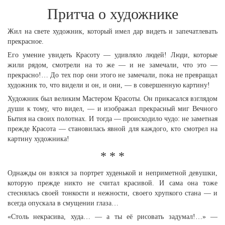
Притча о художнике
Жил на свете художник, который имел дар видеть и запечатлевать
прекрасное.
Его умение увидеть Красоту — удивляло людей! Люди, которые
жили рядом, смотрели на то же — и не замечали, что это —
прекрасно!… До тех пор они этого не замечали, пока не превращал
художник то, что видели и он, и они, — в совершенную картину!
Художник был великим Мастером Красоты. Он прикасался взглядом
души к тому, что видел, — и изображал прекрасный миг Вечного
Бытия на своих полотнах. И тогда — происходило чудо: не заметная
прежде Красота — становилась явной для каждого, кто смотрел на
картину художника!
* * *
Однажды он взялся за портрет худенькой и неприметной девушки,
которую прежде никто не считал красивой. И сама она тоже
стеснялась своей тонкости и нежности, своего хрупкого стана — и
всегда опускала в смущении глаза…
«Столь некрасива, худа… — а ты её рисовать задумал!…» —