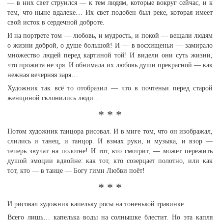
— в них свет струился — к тем людям, которые вокруг сейчас, и к
тем, что ныне вдалеке… Их свет подобен был реке, которая имеет
свой исток в сердечной доброте.
И на портрете том — любовь, и мудрость, и покой — вещали людям
о жизни доброй, о душе большой! И — в восхищеньи — замирало
множество людей перед картиной той! И видели они суть жизни,
что прожита не зря. И обнимала их любовь души прекрасной — как
нежная вечерняя заря…
Художник так всё то отобразил — что в почтеньи перед старой
женщиной склонились люди…
* * *
Потом художник танцора рисовал. И в миге том, что он изображал,
слились и танец, и танцор. И взмах руки, и музыка, и взор —
теперь звучат на полотне! И тот, кто смотрит, — может пережить
душой эмоции вдвойне: как тот, кто созерцает полотно, или как
тот, кто — в танце — Богу гимн Любви поёт!
* * *
И рисовал художник капельку росы на тоненькой травинке.
Всего лишь… капелька воды на солнышке блестит. Но эта капля