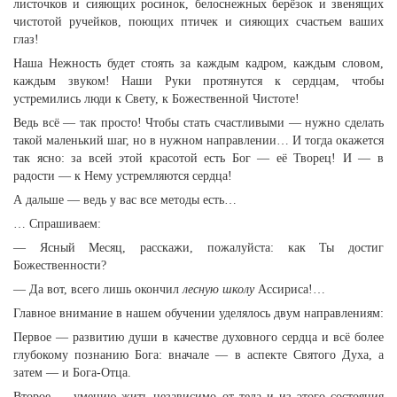
листочков и сияющих росинок, белоснежных берёзок и звенящих
чистотой ручейков, поющих птичек и сияющих счастьем ваших
глаз!
Наша Нежность будет стоять за каждым кадром, каждым словом,
каждым звуком! Наши Руки протянутся к сердцам, чтобы
устремились люди к Свету, к Божественной Чистоте!
Ведь всё — так просто! Чтобы стать счастливыми — нужно сделать
такой маленький шаг, но в нужном направлении… И тогда окажется
так ясно: за всей этой красотой есть Бог — её Творец! И — в
радости — к Нему устремляются сердца!
А дальше — ведь у вас все методы есть…
… Спрашиваем:
— Ясный Месяц, расскажи, пожалуйста: как Ты достиг
Божественности?
— Да вот, всего лишь окончил
лесную школу
Ассириса!…
Главное внимание в нашем обучении уделялось двум направлениям:
Первое — развитию души в качестве духовного сердца и всё более
глубокому познанию Бога: вначале — в аспекте Святого Духа, а
затем — и Бога-Отца.
Второе — умению жить независимо от тела и из этого состояния