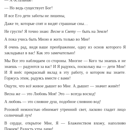
— А остальные?
— Но ведь существует Бог!
И все Его дети заботы не лишены,
Даже те, которые спят и видят страшные сны…
Не грусти! Я точно знаю:
Весне
и
Свету
— быть на Земле!
А пока учись быть Мною и жить только во Мне!
Я очень рад, видя ваше преображение, одну из основ которого Я
закладывал в вас! Как это замечательно!
Мы Все это наблюдаем со стороны. Многие — Кого ты знаешь и не
знаешь — радуются за вас! И Я радуюсь, поскольку вы — дети Мои!
И Я внёс прекрасный вклад в эту работу, о котором вы знаете.
Горжусь этим, радуясь вместе с вами!
Ощути, что всё живое дышит во Мне. А дышит — значит живёт!
Весна же — это Любовь Моя! Это — всегда восход!
А любовь — это слияние душ, подобное слиянию вод!
Розовой нежностью обнимает утренний свет, ласково гладит лицо
солнечный луч!
В сердце, открытое Мне, Я — Блаженством вхожу, наполняю
Покоем! Радость утра дарю!