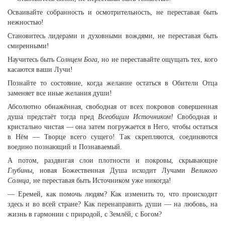
Осваивайте собранность и осмотрительность, не переставая быть
нежностью!
Становитесь лидерами и духовными вождями, не переставая быть
смиренными!
Научитесь быть
Солнцем Бога,
но не переставайте ощущать тех, кого
касаются ваши Лучи!
Познайте то состояние, когда желание остаться в Обители Отца
заменяет все иные желания души!
Абсолютно обнажённая, свободная от всех покровов совершенная
душа предстаёт тогда пред
Всеобщим Источником!
Свободная и
кристально чистая — она затем погружается в Него, чтобы остаться
в Нём — Творце всего сущего! Так скрепляются, соединяются
воедино познающий и Познаваемый.
А потом, раздвигая слои плотности и покровы, скрывающие
Глубины,
новая Божественная Душа исходит Лучами
Великого
Солнца,
не переставая быть Источником уже никогда!
— Еремей, как помочь людям? Как изменить то, что происходит
здесь и во всей стране? Как перенаправить души — на любовь, на
жизнь в гармонии с природой, с Землёй, с Богом?