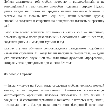
Пойми значимость той любви, которую и воплощённый, и не
воплощённый в тело человек способен подарить природе! Нужно
учить людей не только не вредить нашим меньшим братьям и
сёстрам, но и любить их! Ведь они, наши младшие друзья,
способны создавать и сохранять на поверхности планеты энергетику
рая!
Было ещё много аспектов приложения наших сил — например,
помогать душам после развоплощения освоиться в жизни без тела,
создавать ритмы и мелодии музыки и т.д.
Каждая ступень обучения сопровождалась овладением подобными
навыками служения. И, когда бы ни наступала смерть тела, — душа
уже оказывалась обученной той или иной духовной «профессии»,
которая могла пригодиться при жизни без тела.
Из бесед с Сурьей:
— Была культура на Руси, когда сердечная любовь являлась нормой
жизни, а не редким исключением. Атмическая составляющая
многомерного организма человека включалась в его жизнь с
рождения. И состояния гармонии и тонкости, в которых люди жили,
позволяли очень быстро накапливать этот бесценный потенциал