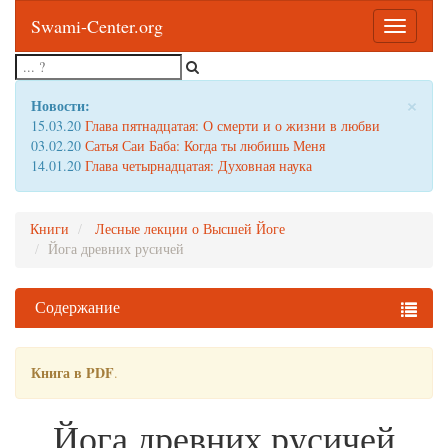
Swami-Center.org
Toggle
navigatio
×
Новости:
15.03.20
Глава пятнадцатая: О смерти и о жизни в любви
03.02.20
Сатья Саи Баба: Когда ты любишь Меня
14.01.20
Глава четырнадцатая: Духовная наука
Книги
Лесные лекции о Высшей Йоге
Йога древних русичей
Содержание
Книга в PDF
.
Йога древних русичей