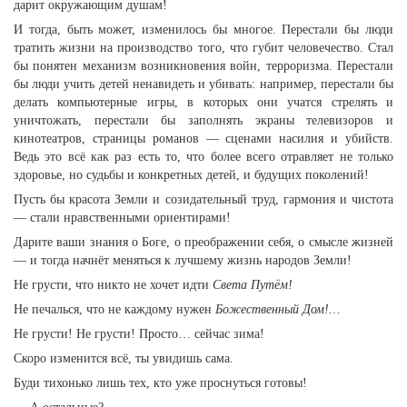
дарит окружающим душам!
И тогда, быть может, изменилось бы многое. Перестали бы люди
тратить жизни на производство того, что губит человечество. Стал
бы понятен механизм возникновения войн, терроризма. Перестали
бы люди учить детей ненавидеть и убивать: например, перестали бы
делать компьютерные игры, в которых они учатся стрелять и
уничтожать, перестали бы заполнять экраны телевизоров и
кинотеатров, страницы романов — сценами насилия и убийств.
Ведь это всё как раз есть то, что более всего отравляет не только
здоровье, но судьбы и конкретных детей, и будущих поколений!
Пусть бы красота Земли и созидательный труд, гармония и чистота
— стали нравственными ориентирами!
Дарите ваши знания о Боге, о преображении себя, о смысле жизней
— и тогда начнёт меняться к лучшему жизнь народов Земли!
Не грусти, что никто не хочет идти
Света Путём!
Не печалься, что не каждому нужен
Божественный Дом!…
Не грусти! Не грусти! Просто… сейчас зима!
Скоро изменится всё, ты увидишь сама.
Буди тихонько лишь тех, кто уже проснуться готовы!