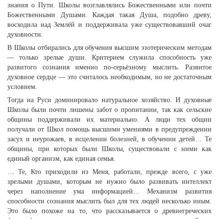
знания о Пути. Школы возглавлялись Божественными или почти
Божественными Душами. Каждая такая Душа, подобно древу,
восходила над Землёй и поддерживала уже существовавший очаг
духовности.
В Школы отбирались для обучения высшим эзотерическим методам
— только зрелые души. Критерием служила способность уже
развитого сознания именно по-серьёзному мыслить. Развитое
духовное сердце — это считалось необходимым, но не достаточным
условием.
Тогда на Руси доминировало натуральное хозяйство. И духовные
Школы были почти лишены забот о пропитании, так как сельские
общины поддерживали их материально. А люди тех общин
получали от Школ помощь высшими умениями в предупреждении
засух и неурожаев, в исцелении болезней, в обучении детей… Те
общины, при которых были Школы, существовали с ними как
единый организм, как единая семья.
… Те, Кто приходили из Меня, работали, прежде всего, с уже
зрелыми душами, которым не нужно было развивать интеллект
через наполнение ума информацией… Механизм развития
способности сознания мыслить был для тех людей несколько иным.
Это было похоже на то, что рассказывается о древнегреческих