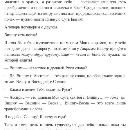
моления в храмах, а развитие себя — составляет главную суть
преображения из простого человека в Бога! Среди цветов, поющих
птиц, шелестящей на ветру листвы или прорезывающихся весенних
почек — нужно найти Главную Суть Бытия!
А теперь поговорим о другом.
Вишну есть весна!
Я взял бы тебя в путешествие по местам Моих ашрамов, но у тебя
нет даже денег на дорогу, поэтому книгу
Ашрамы Вишну
придётся
написать кому-нибудь другому. Ещё — «телега» была бы нужна, на
которой ездить!
— Вишну — известное в древней Руси слово?
— Да. Вишну и Ассирис — это разные слова, но обозначают одно и
то же: Весну и Восходящее Солнце.
— Каким именем Тебя звали на Руси?
— Ассирис — это главная Моя Суть как Бога. Вишну… — тоже, да.
Вишну — Вешний — Весна… Вишну-Весна — это всего лишь
трансформация слова.
Я подобен Солнцу! Я свечу всегда!
Тень и свет, день и ночь существуют для тебя, только пока ты