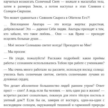
научиться возжигать
Солнечный Свет
— вначале в масштабах тела,
затем в размерах Земли, а потом наступал и этап Слияния с
Солнцем-Сварогом.
Что может сравниться с Сиянием Сварога в Обители Его?!
… Воплощение Аватара — это всегда жертва: радостная,
добровольная! Это — дарение Себя людям. Аватары приходят к тем,
кто забыли, что такое любовь… Они — как Врачи — приходят
исцелять больные души…
… Моё лесное Солнышко светит всегда! Приходите ко Мне!
… Мы просим:
— Не уходи, пожалуйста! Расскажи подробней: какие приёмы
работы с сознанием использовались Тобою при работе с учениками?
— Мы очень много работали на рассвете, используя восход солнца:
учились быть солнечным светом, светить солнечными лучами из
духовных сердец.
Что делает абсолютное большинство людей ранним утром? Ответ
прост — спит! А ведь если бы человек — хоть один раз в жизни! —
встретил рассвет сознательно, покинув для этого тёплую постель и
уютный дом?! Если бы он, замерев от восторга, один-на-один с
восходящим солнцем, окружающей тишиной и гармонией природы