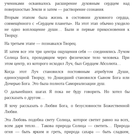
учениками осваивалось расширение духовным сердцем над
поверхностью Земли и затем — растворение сознания.
Вторым этапом была жизнь в состоянии духовного сердца,
совмещённого с «Сердцем планеты». На этот этап обычно уходило
не одно воплощение души… Были и первые прикосновения к
Творцу.
На третьем этапе — познавался Творец.
И затем все эти три центра ощущения себя — соединялись Лучом
Солнца Бога, проходящим через физическое тело человека. При
этом центр, из которого исходил Луч, был Сердцем Абсолюта…
Когда этот Луч становился постоянным атрибутом Души,
единосущной Творцу, то Дошедший становился Сыном Бога или
Дочерью Бога. Это была полнота Самореализации душ.
О дальнейших шагах Я пока не буду говорить. Но хотел бы
рассказать о другом…
Я хочу рассказать о Любви Бога, о безусловности Божественной
Любви.
Эта Любовь подобна свету Солнца, которое светит равно на всех,
всем даря тепло… Такова природа Солнца — светить… Природа
огня — быть ярким и греть, природа сахара — быть сладким,