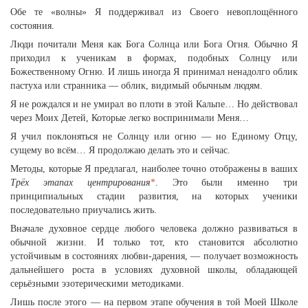
Обе те «волны» Я поддерживал из Своего невоплощённого
состояния.
Люди почитали Меня как Бога Солнца или Бога Огня. Обычно Я
приходил к ученикам в формах, подобных Солнцу или
Божественному Огню. И лишь иногда Я принимал ненадолго облик
пастуха или странника — облик, видимый обычным людям.
Я не рождался и не умирал во плоти в этой Кальпе… Но действовал
через Моих Детей, Которые легко воспринимали Меня…
Я учил поклоняться не Солнцу или огню — но Единому Отцу,
сущему во всём… Я продолжаю делать это и сейчас.
Методы, которые Я предлагал, наиболее точно отображены в ваших
Трёх этапах центрирования
*
. Это были именно три
принципиальных стадии развития, на которых ученики
последовательно приучались жить.
Вначале духовное сердце любого человека должно развиваться в
обычной жизни. И только тот, кто становится абсолютно
устойчивым в состояниях любви-дарения, — получает возможность
дальнейшего роста в условиях духовной школы, обладающей
серьёзными эзотерическими методиками.
Лишь после этого — на первом этапе обучения в той Моей Школе