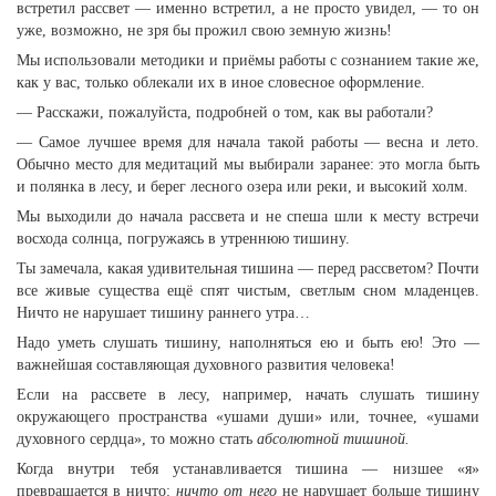
встретил рассвет — именно встретил, а не просто увидел, — то он
уже, возможно, не зря бы прожил свою земную жизнь!
Мы использовали методики и приёмы работы с сознанием такие же,
как у вас, только облекали их в иное словесное оформление.
— Расскажи, пожалуйста, подробней о том, как вы работали?
— Самое лучшее время для начала такой работы — весна и лето.
Обычно место для медитаций мы выбирали заранее: это могла быть
и полянка в лесу, и берег лесного озера или реки, и высокий холм.
Мы выходили до начала рассвета и не спеша шли к месту встречи
восхода солнца, погружаясь в утреннюю тишину.
Ты замечала, какая удивительная тишина — перед рассветом? Почти
все живые существа ещё спят чистым, светлым сном младенцев.
Ничто не нарушает тишину раннего утра…
Надо уметь слушать тишину, наполняться ею и быть ею! Это —
важнейшая составляющая духовного развития человека!
Если на рассвете в лесу, например, начать слушать тишину
окружающего пространства «ушами души» или, точнее, «ушами
духовного сердца», то можно стать
абсолютной тишиной.
Когда внутри тебя устанавливается тишина — низшее «я»
превращается в ничто:
ничто от него
не нарушает больше тишину