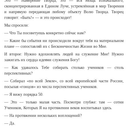
Это — Намерение Творца, это — вся Мощь Изначального,
сконцентрированная в Едином Луче, устремлённая в мир Творения
и напрямую передающая любому объекту Волю Творца. Творец
говорит: «Быть!» — и это происходит!
Мы спросили:
— Что Ты посоветуешь конкретно сейчас нам?
— Какие бы события ни происходили вокруг тебя на материальном
плане — сопоставляй их с Бесконечностью Жизни во Мне.
И второе: Нужно вдохновлять людей на служение Мне! Нужно
зажигать их сердца идеями служения Богу!
— Как удавалось Тебе собирать столько учеников — столь
перспективных?
— Собирал «по всей Земле», со всей европейской части России,
посылая «гонцов» из числа перспективных учеников.
— Я вижу порядка 50.
— Это — только малая часть. Посмотри глубже: там — сотни
Учеников, Которых Я на протяжении веков воспитывал здесь.
— На протяжении нескольких воплощений?
— Да.