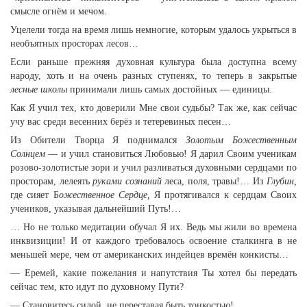
смысле огнём и мечом.
Уцелели тогда на время лишь немногие, которым удалось укрыться в
необъятных просторах лесов…
Если раньше прежняя духовная культура была доступна всему
народу, хоть и на очень разных ступенях, то теперь в закрытые
лесные школы
принимали лишь самых достойных — единицы.
Как Я учил тех, кто доверили Мне свои судьбы? Так же, как сейчас
учу вас среди весенних берёз и тетеревиных песен…
Из Обители Творца Я поднимался
Золотым Божественным
Солнцем
— и учил становиться Любовью! Я дарил Своим ученикам
розово-золотистые зори и учил разливаться духовными сердцами по
просторам, лелеять
руками сознаний
леса, поля, травы!… Из
Глубин,
где сияет Б
ожественное Сердце,
Я протягивался к сердцам Своих
учеников, указывая дальнейший Путь!…
… Но не только медитации обучал Я их. Ведь мы жили во времена
инквизиции! И от каждого требовалось освоение сталкинга в не
меньшей мере, чем от американских индейцев времён конкисты…
— Еремей, какие пожелания и напутствия Ты хотел бы передать
сейчас тем, кто идут по духовному Пути?
— Становитесь силой, не переставая быть тонкостью!