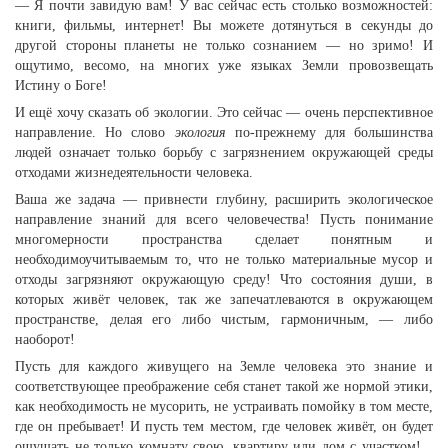
— Я почти завидую вам! У вас сейчас есть столько возможностей:
книги, фильмы, интернет! Вы можете дотянуться в секунды до
другой стороны планеты не только сознанием — но зримо! И
ощутимо, весомо, на многих уже языках Земли провозвещать
Истину о Боге!
И ещё хочу сказать об экологии. Это сейчас — очень перспективное
направление. Но слово
экология
по-прежнему для большинства
людей означает только борьбу с загрязнением окружающей среды
отходами жизнедеятельности человека.
Ваша же задача — привнести глубину, расширить экологическое
направление знаний для всего человечества! Пусть понимание
многомерности пространства сделает понятным и
необходимоучитываемым то, что не только материальные мусор и
отходы загрязняют окружающую среду! Что состояния души, в
которых живёт человек, так же запечатлеваются в окружающем
пространстве, делая его либо чистым, гармоничным, — либо
наоборот!
Пусть для каждого живущего на Земле человека это знание и
соответствующее преображение себя станет такой же нормой этики,
как необходимость не мусорить, не устраивать помойку в том месте,
где он пребывает! И пусть тем местом, где человек живёт, он будет
ощущать не только комнату свою, квартиру или дом с участком!...