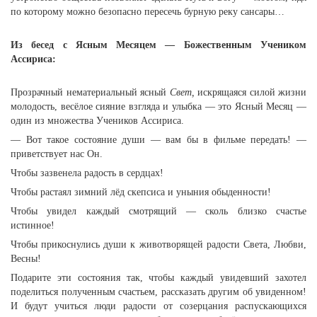
по которому можно безопасно пересечь бурную реку сансары…
Из бесед с Ясным Месяцем — Божественным Учеником
Ассириса:
Прозрачный нематериальный ясный
Свет,
искрящаяся силой жизни
молодость, весёлое сияние взгляда и улыбка — это Ясный Месяц —
один из множества Учеников Ассириса.
— Вот такое состояние души — вам бы в фильме передать! —
приветствует нас Он.
Чтобы зазвенела радость в сердцах!
Чтобы растаял зимний лёд скепсиса и уныния обыденности!
Чтобы увидел каждый смотрящий — сколь близко счастье
истинное!
Чтобы прикоснулись души к животворящей радости Света, Любви,
Весны!
Подарите эти состояния так, чтобы каждый увидевший захотел
поделиться полученным счастьем, рассказать другим об увиденном!
И будут учиться люди радости от созерцания распускающихся