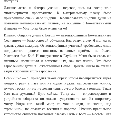
поступок.
Дальше легко и быстро ученики переводились на восприятие
многомерности пространства. К материальному плану было
прикреплено очень мало индрий. Перенаправлять индрии души на
познание нематериальных планов, на общение с Божественными
Душами — Мне тогда было очень легко!
Именно общение души с Богом — невоплощённым Божественным
Сознанием — было основой обучения. Благодаря этому Я мог легко
давать уроки каждому. От воплощённых учителей требовалось лишь
подправлять процесс, пояснять основные приёмы, не более.
Учителем был Бог! И погружение в Глубины Меня было столь же
плавным, неспешным и естественным, как вся жизнь. Это было
взрослением детей в Божественной Семье. Причём никто не ставил
задач ускорения этого взросления.
Помнишь? — Я приводил такой образ: чтобы переправиться через
мощную реку вплавь или на лодке, нужны непрерывные усилия,
нужно грести: иначе не достигнешь другого берега, утонешь. Таков
был ваш духовный Путь сейчас. Тогда же — мировоззрение и
устройство общества позволяли существовать как бы широкому
мосту. Когда есть такой мост, то можно идти, не спеша, над
стремниной, не опасаться течения и порогов. Именно правильное
устройство общества позволяет сделать Путь к Богу — мостом, идя