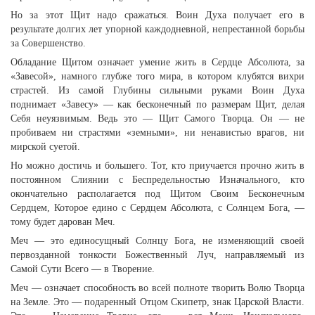
Но за этот Щит надо сражаться. Воин Духа получает его в
результате долгих лет упорной каждодневной, непрестанной борьбы
за Совершенство.
Обладание Щитом означает умение жить в Сердце Абсолюта, за
«Завесой», намного глубже того мира, в котором клубятся вихри
страстей. Из самой Глубины сильными руками Воин Духа
поднимает «Завесу» — как бесконечный по размерам Щит, делая
Себя неуязвимым. Ведь это — Щит Самого Творца. Он — не
пробиваем ни страстями «земными», ни ненавистью врагов, ни
мирской суетой.
Но можно достичь и большего. Тот, кто приучается прочно жить в
постоянном Слиянии с Беспредельностью Изначального, кто
окончательно располагается под Щитом Своим Бесконечным
Сердцем, Которое едино с Сердцем Абсолюта, с Солнцем Бога, —
тому будет дарован Меч.
Меч — это единосущный Солнцу Бога, не изменяющий своей
первозданной тонкости Божественный Луч, направляемый из
Самой Сути Всего — в Творение.
Меч — означает способность во всей полноте творить Волю Творца
на Земле. Это — подаренный Отцом Скипетр, знак Царской Власти.