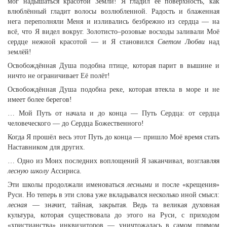
мог надышаться красотой Земли! Я гладил её поверхность, как
влюблённый гладит волосы возлюбленной. Радость и блаженная
нега переполняли Меня и изливались безбрежно из сердца — на
всё, что Я видел вокруг. Золотисто–розовые восходы заливали Моё
сердце нежной красотой — и Я становился
Светом Любви
над
землёй!
Освобождённая Душа подобна птице, которая парит в вышине и
ничто не ограничивает Её полёт!
Освобождённая Душа подобна реке, которая втекла в море и не
имеет более берегов!
… Мой Путь от начала и до конца — Путь Сердца: от сердца
человеческого — до Сердца Божественного!
Когда Я прошёл весь этот Путь до конца — пришло Моё время стать
Наставником для других.
… Одно из Моих последних воплощений Я заканчивал, возглавляя
лесную школу
Ассириса.
Эти школы продолжали именоваться
лесными
и после «крещения»
Руси. Но теперь в эти слова уже вкладывался несколько иной смысл:
лесная
— значит, тайная, закрытая. Ведь та великая духовная
культура, которая существовала до этого на Руси, с приходом
«христианства» инквизиторов — уничтожалась в самом прямом