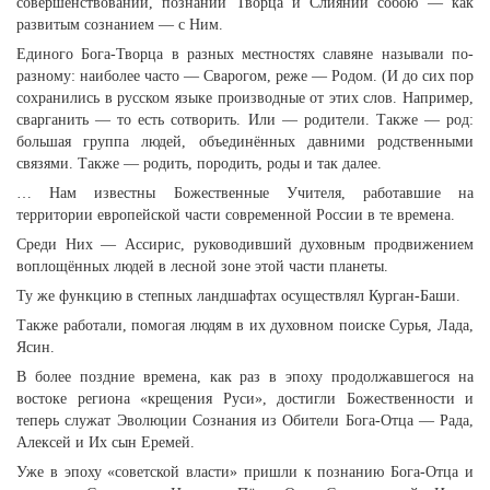
совершенствовании, познании Творца и Слиянии собою — как
развитым сознанием — с Ним.
Единого Бога-Творца в разных местностях славяне называли по-
разному: наиболее часто — Сварогом, реже — Родом. (И до сих пор
сохранились в русском языке производные от этих слов. Например,
сварганить — то есть сотворить. Или — родители. Также — род:
большая группа людей, объединённых давними родственными
связями. Также — родить, породить, роды и так далее.
… Нам известны Божественные Учителя, работавшие на
территории европейской части современной России в те времена.
Среди Них — Ассирис, руководивший духовным продвижением
воплощённых людей в лесной зоне этой части планеты.
Ту же функцию в степных ландшафтах осуществлял Курган-Баши.
Также работали, помогая людям в их духовном поиске Сурья, Лада,
Ясин.
В более поздние времена, как раз в эпоху продолжавшегося на
востоке региона «крещения Руси», достигли Божественности и
теперь служат Эволюции Сознания из Обители Бога-Отца — Рада,
Алексей и Их сын Еремей.
Уже в эпоху «советской власти» пришли к познанию Бога-Отца и