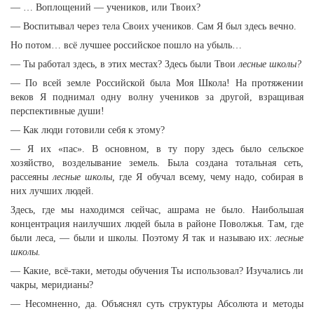
— … Воплощений — учеников, или Твоих?
— Воспитывал через тела Своих учеников. Сам Я был здесь вечно.
Но потом… всё лучшее российское пошло на убыль…
— Ты работал здесь, в этих местах? Здесь были Твои
лесные школы?
— По всей земле Российской была Моя Школа! На протяжении
веков Я поднимал одну волну учеников за другой, взращивая
перспективные души!
— Как люди готовили себя к этому?
— Я их «пас». В основном, в ту пору здесь было сельское
хозяйство, возделывание земель. Была создана тотальная сеть,
рассеяны
лесные школы,
где Я обучал всему, чему надо, собирая в
них лучших людей.
Здесь, где мы находимся сейчас, ашрама не было. Наибольшая
концентрация наилучших людей была в районе Поволжья. Там, где
были леса, — были и школы. Поэтому Я так и называю их:
лесные
школы.
— Какие, всё-таки, методы обучения Ты использовал? Изучались ли
чакры, меридианы?
— Несомненно, да. Объяснял суть структуры Абсолюта и методы