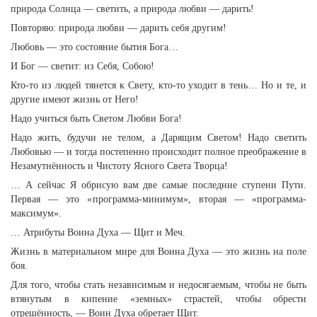
природа Солнца — светить, а природа любви — дарить!
Повторяю: природа любви — дарить себя другим!
Любовь — это состояние бытия Бога…
И Бог — светит: из Себя, Собою!
Кто-то из людей тянется к Свету, кто-то уходит в тень… Но и те, и
другие имеют жизнь от Него!
Надо учиться быть Светом Любви Бога!
Надо жить, будучи не телом, а Дарящим Светом! Надо светить
Любовью — и тогда постепенно происходит полное преображение в
Незамутнённость и Чистоту Ясного Света Творца!
… А сейчас Я обрисую вам две самые последние ступени Пути.
Первая — это «программа-минимум», вторая — «программа-
максимум».
… Атрибуты Воина Духа — Щит и Меч.
Жизнь в материальном мире для Воина Духа — это жизнь на поле
боя.
Для того, чтобы стать независимым и недосягаемым, чтобы не быть
втянутым в кипение «земных» страстей, чтобы обрести
отрешённость, — Воин Духа обретает Щит.