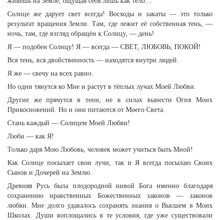
живёшь на Земле, ощущая себя лишь как тело…
Солнце же дарует свет всегда! Восходы и закаты — это только
результат вращения Земли. Там, где лежит её собственная тень, —
ночь, там, где взгляд обращён к Солнцу, — день!
Я — подобен Солнцу! Я — всегда — СВЕТ, ЛЮБОВЬ, ПОКОЙ!
Вся тень, вся двойственность — находятся внутри людей.
Я же — свечу на всех равно.
Но одни тянутся ко Мне и растут в тёплых лучах Моей Любви.
Другие же прячутся в тени, не в силах вынести Огня Моих
Прикосновений. Но и они питаются от Моего Света.
Стань каждый — Солнцем Моей Любви!
Люби — как Я!
Только даря Мою Любовь, человек может учиться быть Мной!
Как Солнце посылает свои лучи, так и Я всегда посылаю Своих
Сынов и Дочерей на Землю.
Древняя Русь была плодородной нивой Бога именно благодаря
сохранению нравственных Божественных законов — законов
любви. Мне долго удавалось сохранять знания о Высшем в Моих
Школах. Души воплощались в те условия, где уже существовали