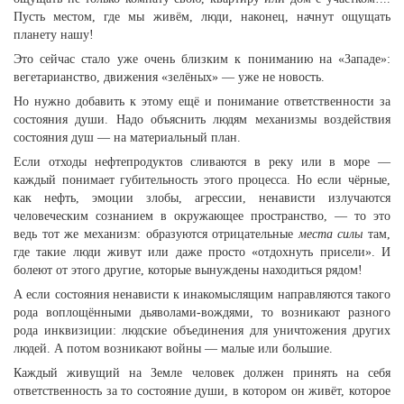
Пусть местом, где мы живём, люди, наконец, начнут ощущать
планету нашу!
Это сейчас стало уже очень близким к пониманию на «Западе»:
вегетарианство, движения «зелёных» — уже не новость.
Но нужно добавить к этому ещё и понимание ответственности за
состояния души. Надо объяснить людям механизмы воздействия
состояния душ — на материальный план.
Если отходы нефтепродуктов сливаются в реку или в море —
каждый понимает губительность этого процесса. Но если чёрные,
как нефть, эмоции злобы, агрессии, ненависти излучаются
человеческим сознанием в окружающее пространство, — то это
ведь тот же механизм: образуются отрицательные
места силы
там,
где такие люди живут или даже просто «отдохнуть присели». И
болеют от этого другие, которые вынуждены находиться рядом!
А если состояния ненависти к инакомыслящим направляются такого
рода воплощёнными дьяволами-вождями, то возникают разного
рода инквизиции: людские объединения для уничтожения других
людей. А потом возникают войны — малые или большие.
Каждый живущий на Земле человек должен принять на себя
ответственность за то состояние души, в котором он живёт, которое