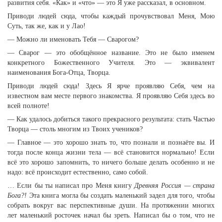
развития себя. «Как» и «что» — это Я уже рассказал, в основном.
Приводи людей сюда, чтобы каждый прочувствовал Меня, Мою
Суть, так же, как и у Лао!
— Можно ли именовать Тебя — Сварогом?
— Сварог — это обобщённое название. Это не было именем
конкретного Божественного Учителя. Это — эквивалент
наименования Бога-Отца, Творца.
Приводи людей сюда! Здесь Я ярче проявляю Себя, чем на
известном вам месте первого знакомства. Я проявляю Себя здесь во
всей полноте!
— Как удалось добиться такого прекрасного результата: стать Частью
Творца — столь многим из Твоих учеников?
— Главное — это хорошо знать то, что познали и познаёте вы. И
тогда после конца жизни тела — всё становится нормально! Если
всё это хорошо запомнить, то ничего больше делать особенно и не
надо: всё происходит естественно, само собой.
… Если бы ты написал про Меня книгу
Древняя Россия — страна
Бога?!
Эта книга могла бы создать маленький задел для того, чтобы
собрать вокруг вас перспективные души. На протяжении многих
лет маленький росточек начал бы зреть. Написал бы о том, что не