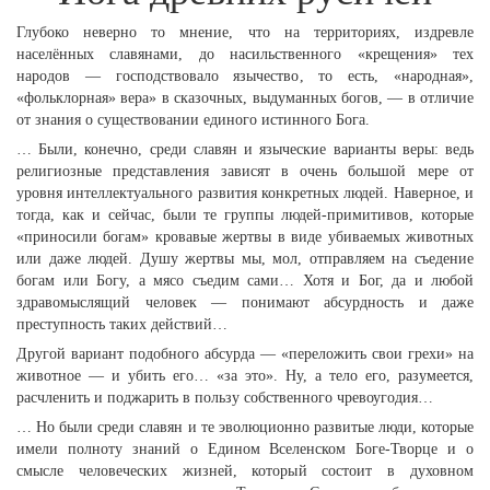
Глубоко неверно то мнение, что на территориях, издревле
населённых славянами, до насильственного «крещения» тех
народов — господствовало язычество, то есть, «народная»,
«фольклорная» вера» в сказочных, выдуманных богов, — в отличие
от знания о существовании единого истинного Бога.
… Были, конечно, среди славян и языческие варианты веры: ведь
религиозные представления зависят в очень большой мере от
уровня интеллектуального развития конкретных людей. Наверное, и
тогда, как и сейчас, были те группы людей-примитивов, которые
«приносили богам» кровавые жертвы в виде убиваемых животных
или даже людей. Душу жертвы мы, мол, отправляем на съедение
богам или Богу, а мясо съедим сами… Хотя и Бог, да и любой
здравомыслящий человек — понимают абсурдность и даже
преступность таких действий…
Другой вариант подобного абсурда — «переложить свои грехи» на
животное — и убить его… «за это». Ну, а тело его, разумеется,
расчленить и поджарить в пользу собственного чревоугодия…
… Но были среди славян и те эволюционно развитые люди, которые
имели полноту знаний о Едином Вселенском Боге-Творце и о
смысле человеческих жизней, который состоит в духовном