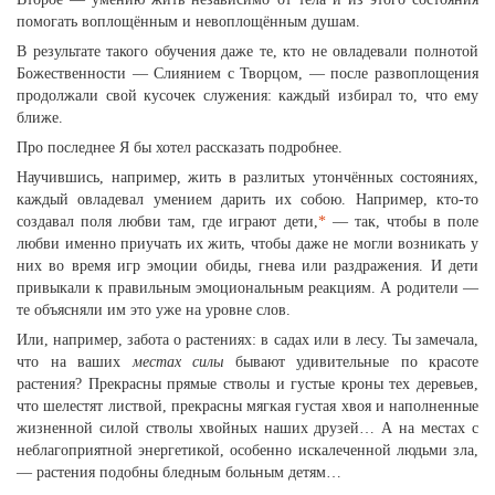
помогать воплощённым и невоплощённым душам.
В результате такого обучения даже те, кто не овладевали полнотой
Божественности — Слиянием с Творцом, — после развоплощения
продолжали свой кусочек служения: каждый избирал то, что ему
ближе.
Про последнее Я бы хотел рассказать подробнее.
Научившись, например, жить в разлитых утончённых состояниях,
каждый овладевал умением дарить их собою. Например, кто-то
создавал поля любви там, где играют дети,
*
— так, чтобы в поле
любви именно приучать их жить, чтобы даже не могли возникать у
них во время игр эмоции обиды, гнева или раздражения. И дети
привыкали к правильным эмоциональным реакциям. А родители —
те объясняли им это уже на уровне слов.
Или, например, забота о растениях: в садах или в лесу. Ты замечала,
что на ваших
местах силы
бывают удивительные по красоте
растения? Прекрасны прямые стволы и густые кроны тех деревьев,
что шелестят листвой, прекрасны мягкая густая хвоя и наполненные
жизненной силой стволы хвойных наших друзей… А на местах с
неблагоприятной энергетикой, особенно искалеченной людьми зла,
— растения подобны бледным больным детям…