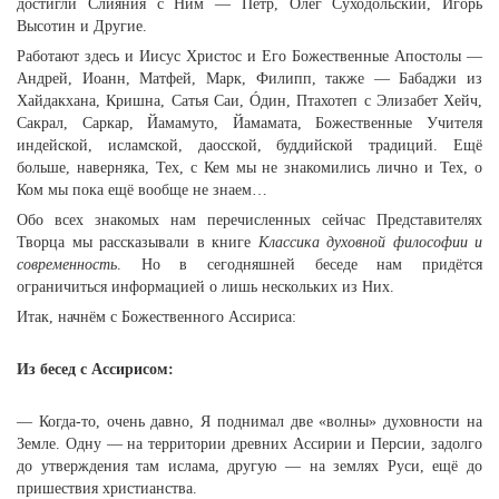
достигли Слияния с Ним — Пётр, Олег Суходольский, Игорь
Высотин и Другие.
Работают здесь и Иисус Христос и Его Божественные Апостолы —
Андрей, Иоанн, Матфей, Марк, Филипп, также — Бабаджи из
Хайдакхана, Кришна, Сатья Саи, Óдин, Птахотеп с Элизабет Хейч,
Сакрал, Саркар, Йамамуто, Йамамата, Божественные Учителя
индейской, исламской, даосской, буддийской традиций. Ещё
больше, наверняка, Тех, с Кем мы не знакомились лично и Тех, о
Ком мы пока ещё вообще не знаем…
Обо всех знакомых нам перечисленных сейчас Представителях
Творца мы рассказывали в книге
Классика духовной философии и
современность
. Но в сегодняшней беседе нам придётся
ограничиться информацией о лишь нескольких из Них.
Итак, начнём с Божественного Ассириса:
Из бесед с Ассирисом:
— Когда-то, очень давно, Я поднимал две «волны» духовности на
Земле. Одну — на территории древних Ассирии и Персии, задолго
до утверждения там ислама, другую — на землях Руси, ещё до
пришествия христианства.