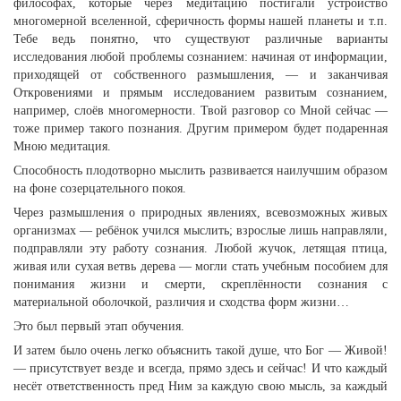
философах, которые через медитацию постигали устройство
многомерной вселенной, сферичность формы нашей планеты и т.п.
Тебе ведь понятно, что существуют различные варианты
исследования любой проблемы сознанием: начиная от информации,
приходящей от собственного размышления, — и заканчивая
Откровениями и прямым исследованием развитым сознанием,
например, слоёв многомерности. Твой разговор со Мной сейчас —
тоже пример такого познания. Другим примером будет подаренная
Мною медитация.
Способность плодотворно мыслить развивается наилучшим образом
на фоне созерцательного покоя.
Через размышления о природных явлениях, всевозможных живых
организмах — ребёнок учился мыслить; взрослые лишь направляли,
подправляли эту работу сознания. Любой жучок, летящая птица,
живая или сухая ветвь дерева — могли стать учебным пособием для
понимания жизни и смерти, скреплённости сознания с
материальной оболочкой, различия и сходства форм жизни…
Это был первый этап обучения.
И затем было очень легко объяснить такой душе, что Бог — Живой!
— присутствует везде и всегда, прямо здесь и сейчас! И что каждый
несёт ответственность пред Ним за каждую свою мысль, за каждый