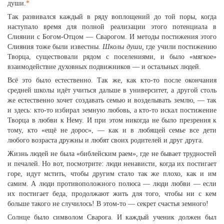
души.
*
Так развивался каждый в ряду воплощений до той поры, когда
наступало время для полной реализации этого потенциала в
Слиянии с Богом-Отцом — Сварогом. И методы постижения этого
Слияния тоже были известны.
Школы души,
где учили постижению
Творца, существовали рядом с поселениями, и было «мягкое»
взаимодействие духовных подвижников — и остальных людей.
Всё это было естественно. Так же, как кто-то после окончания
средней школы идёт учиться дальше в университет, а другой столь
же естественно хочет создавать семью и возделывать землю, — так
и здесь: кто-то избирал земную любовь, а кто-то искал постижение
Творца в любви к Нему. И при этом никогда не было презрения к
тому, кто «ещё не дорос», — как и в любящей семье все дети
любого возраста дружны и любят своих родителей и друг друга.
Жизнь людей не была «библейским раем», где не бывает трудностей
и печалей. Но вот, посмотрите: люди ненависти, когда их постигает
горе, идут мстить, чтобы другим стало так же плохо, как и им
самим. А люди противоположного полюса — люди любви — если
их постигает беда, продолжают жить для того, чтобы ни с кем
больше такого не случилось! В этом-то — секрет счастья земного!
Солнце было символом Сварога. И каждый ученик должен был