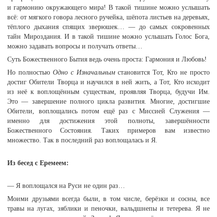
и гармонию окружающего мира! В такой тишине можно услышать
всё: от мягкого говора лесного ручейка, шёпота листьев на деревьях,
тёплого дыхания спящих зверюшек… — до самых сокровенных
тайн Мироздания. И в такой тишине можно услышать Голос Бога,
можно задавать вопросы и получать ответы…
Суть Божественного Бытия ведь очень проста: Гармония и Любовь!
Но полностью
Одно с Изначальным
становится Тот, Кто не просто
достиг Обители Творца и научился в ней жить, а Тот, Кто исходит
из неё к воплощённым существам, проявляя Творца, будучи Им.
Это — завершение полного цикла развития. Многие, достигшие
Обители, воплощались потом ещё раз с Миссией Служения —
именно для достижения этой полноты, завершённости
Божественного Состояния. Таких примеров вам известно
множество. Так в последний раз воплощалась и Я.
Из бесед с Еремеем:
— Я воплощался на Руси не один раз…
Моими друзьями всегда были, в том числе, берёзки и сосны, все
травы на лугах, зяблики и пеночки, вальдшнепы и тетерева. Я не