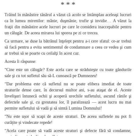
* * *
Trăind în mânăstire tânărul a văzut că acolo se întâmplau aceleaşi lucruri
ca în lumea mirenilor: mânie, duşmănie, trufie şi invidie… A văzut la
fraţii din mânăstire acele lucruri pe care le considera inaccepabile pentru
un călugăr. De aceea mirarea lui sporea pe zi ce trecea.
Ca urmare, se duse la bătrânul înţelept pentru a‑i cere sfatul: ce‑ar trebui
să facă pentru a evita sentimentul de condamnare a ceea ce vedea şi cum
ar trebui să se poarte cu ceilalţi în acest caz.
Acesta îi răspunse:
“Cine este un călugăr? Este acela care se străduieşte cu toate gândurile
sale şi cu tot sufletul său să‑L cunoască pe Dumnezeu!
“Dar problema este că sufletul nu se poate elibera imediat de toate
straturile dense care, în decursul multor ani, s‑au ataşat de el. Aceste
învelişuri întunecă ochii şi acoperă urechile sufletului, ascund rănile şi
defectele sale şi, cu greutatea lor, îl paralizează — acest lucru nu mai
permite sufletului să vadă şi să simtă Lumina Domnului!
“Nu este ușor să scapi de aceste straturi. De aceea sufletele nu pot fi
curățite și vindecate repede!
“Acela care poate să vadă aceste straturi şi defecte fără să condamne,