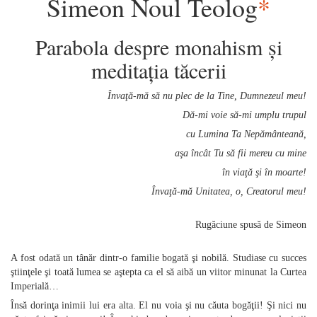
Simeon Noul Teolog
*
Parabola despre monahism şi
meditaţia tăcerii
Învaţă‑mă să nu plec de la Tine, Dumnezeul meu!
Dă‑mi voie să‑mi umplu trupul
cu Lumina Ta Nepământeană,
aşa încât Tu să fii mereu cu mine
în viaţă şi în moarte!
Învaţă‑mă Unitatea, o, Creatorul meu!
Rugăciune spusă de Simeon
A fost odată un tânăr dintr‑o familie bogată şi nobilă. Studiase cu succes
ştiinţele şi toată lumea se aştepta ca el să aibă un viitor minunat la Curtea
Imperială…
Însă dorinţa inimii lui era alta. El nu voia şi nu căuta bogăţii! Şi nici nu