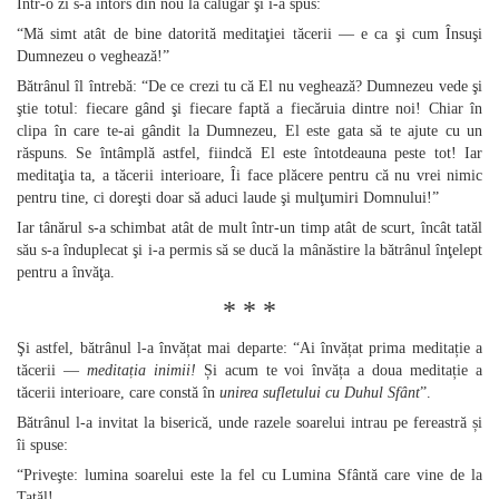
Într‑o zi s‑a întors din nou la călugăr şi i‑a spus:
“Mă simt atât de bine datorită meditaţiei tăcerii — e ca şi cum Însuşi
Dumnezeu o veghează!”
Bătrânul îl întrebă: “De ce crezi tu că El nu veghează? Dumnezeu vede şi
ştie totul: fiecare gând şi fiecare faptă a fiecăruia dintre noi! Chiar în
clipa în care te‑ai gândit la Dumnezeu, El este gata să te ajute cu un
răspuns. Se întâmplă astfel, fiindcă El este întotdeauna peste tot! Iar
meditaţia ta, a tăcerii interioare, Îi face plăcere pentru că nu vrei nimic
pentru tine, ci doreşti doar să aduci laude şi mulţumiri Domnului!”
Iar tânărul s‑a schimbat atât de mult într‑un timp atât de scurt, încât tatăl
său s‑a înduplecat şi i‑a permis să se ducă la mânăstire la bătrânul înţelept
pentru a învăţa.
* * *
Şi astfel, bătrânul l‑a învățat mai departe: “Ai învățat prima meditație a
tăcerii —
meditația inimii!
Și acum te voi învăța a doua meditație a
tăcerii interioare, care constă în
unirea sufletului cu Duhul Sfânt
”.
Bătrânul l‑a invitat la biserică, unde razele soarelui intrau pe fereastră și
îi spuse:
“Priveşte: lumina soarelui este la fel cu Lumina Sfântă care vine de la
Tatăl!