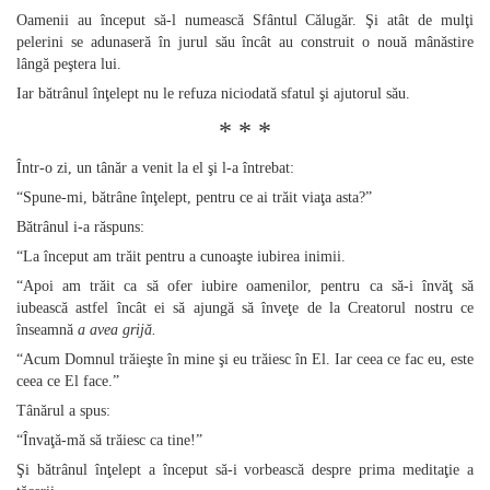
Oamenii au început să‑l numească Sfântul Călugăr. Şi atât de mulţi
pelerini se adunaseră în jurul său încât au construit o nouă mânăstire
lângă peştera lui.
Iar bătrânul înţelept nu le refuza niciodată sfatul şi ajutorul său.
* * *
Într‑o zi, un tânăr a venit la el şi l‑a întrebat:
“Spune‑mi, bătrâne înţelept, pentru ce ai trăit viaţa asta?”
Bătrânul i‑a răspuns:
“La început am trăit pentru a cunoaşte iubirea inimii.
“Apoi am trăit ca să ofer iubire oamenilor, pentru ca să‑i învăţ să
iubească astfel încât ei să ajungă să înveţe de la Creatorul nostru ce
înseamnă
a avea grijă.
“Acum Domnul trăieşte în mine şi eu trăiesc în El. Iar ceea ce fac eu, este
ceea ce El face.”
Tânărul a spus:
“Învaţă‑mă să trăiesc ca tine!”
Şi bătrânul înţelept a început să‑i vorbească despre prima meditaţie a