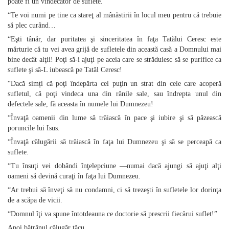
poate fi un vindecător de suflete.
“Te voi numi pe tine ca stareţ al mânăstirii în locul meu pentru că trebuie
să plec curând…
“Eşti tânăr, dar puritatea şi sinceritatea în faţa Tatălui Ceresc este
mărturie că tu vei avea grijă de sufletele din această casă a Domnului mai
bine decât alţii! Poţi să‑i ajuţi pe aceia care se străduiesc să se purifice ca
suflete şi să‑L iubească pe Tatăl Ceresc!
“Dacă simți că poţi îndepărta cel puţin un strat din cele care acoperă
sufletul, că poţi vindeca una din rănile sale, sau îndrepta unul din
defectele sale, fă aceasta în numele lui Dumnezeu!
“Învaţă oamenii din lume să trăiască în pace şi iubire şi să păzească
poruncile lui Isus.
“Învaţă călugării să trăiască în faţa lui Dumnezeu şi să se perceapă ca
suflete.
“Tu însuţi vei dobândi înţelepciune —numai dacă ajungi să ajuţi alţi
oameni să devină curaţi în faţa lui Dumnezeu.
“Ar trebui să înveţi să nu condamni, ci să trezeşti în sufletele lor dorinţa
de a scăpa de vicii.
“Domnul îţi va spune întotdeauna ce doctorie să prescrii fiecărui suflet!”
Apoi bătrânul călugăr tăcu…