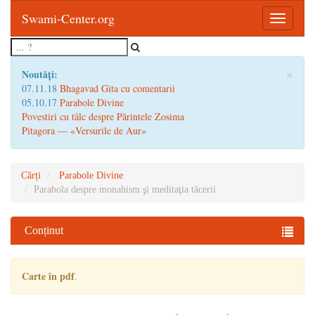
Swami-Center.org
Toggle
navigatio
×
Noutăți:
07.11.18
Bhagavad Gita cu comentarii
05.10.17
Parabole Divine
Povestiri cu tâlc despre Părintele Zosima
Pitagora — «Versurile de Aur»
Cărți
Parabole Divine
Parabola despre monahism şi meditaţia tăcerii
Conținut
Carte în pdf
.