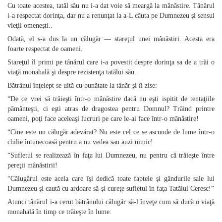
Cu toate acestea, tatăl său nu i‑a dat voie să meargă la mânăstire. Tânărul
i‑a respectat dorinţa, dar nu a renunţat la a‑L căuta pe Dumnezeu şi sensul
vieţii omeneşti..
Odată, el s‑a dus la un călugăr — stareţul unei mânăstiri. Acesta era
foarte respectat de oameni.
Stareţul îl primi pe tânărul care i‑a povestit despre dorinţa sa de a trăi o
viaţă monahală şi despre rezistenţa tatălui său.
Bătrânul înţelept se uită cu bunătate la tânăr şi îi zise:
“De ce vrei să trăieşti într‑o mânăstire dacă nu eşti ispitit de tentaţiile
pământeşti, ci eşti atras de dragostea pentru Domnul? Trăind printre
oameni, poţi face aceleaşi lucruri pe care le‑ai face într‑o mânăstire!
“Cine este un călugăr adevărat? Nu este cel ce se ascunde de lume într‑o
chilie întunecoasă pentru a nu vedea sau auzi nimic!
“Sufletul se realizează în faţa lui Dumnezeu, nu pentru că trăieşte între
pereţii mânăstirii!
“Călugărul este acela care îşi dedică toate faptele şi gândurile sale lui
Dumnezeu şi caută cu ardoare să‑şi cureţe sufletul în faţa Tatălui Ceresc!”
Atunci tânărul i‑a cerut bătrânului călugăr să‑l înveţe cum să ducă o viaţă
monahală în timp ce trăieşte în lume: