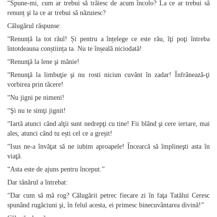
“Spune‑mi, cum ar trebui să trăiesc de acum încolo? La ce ar trebui să
renunț şi la ce ar trebui să năzuiesc?
Călugărul răspunse:
“Renunță la tot răul! Și pentru a înțelege ce este rău, îţi poţi întreba
întotdeauna conștiința ta. Nu te înșeală niciodată!
“Renunţă la lene şi mânie!
“Renunţă la limbuţie şi nu rosti niciun cuvânt în zadar! Înfrânează‑ţi
vorbirea prin tăcere!
“Nu jigni pe nimeni!
“Şi nu te simţi jignit!
“Iartă atunci când alţii sunt nedrepţi cu tine! Fii blând şi cere iertare, mai
ales, atunci când tu ești cel ce a greșit!
“Isus ne‑a învăţat să ne iubim aproapele! Încearcă să împlineşti asta în
viaţă.
“Asta este de ajuns pentru început.”
Dar tânărul a întrebat:
“Dar cum să mă rog? Călugării petrec fiecare zi în faţa Tatălui Ceresc
spunând rugăciuni şi, în felul acesta, ei primesc binecuvântarea divină!”