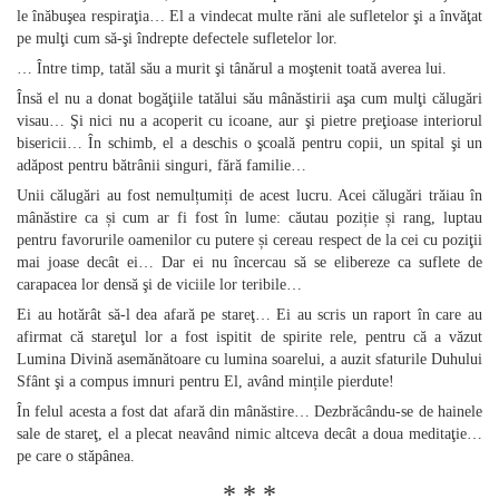
le înăbuşea respiraţia… El a vindecat multe răni ale sufletelor şi a învăţat
pe mulţi cum să‑şi îndrepte defectele sufletelor lor.
… Între timp, tatăl său a murit şi tânărul a moştenit toată averea lui.
Însă el nu a donat bogăţiile tatălui său mânăstirii aşa cum mulţi călugări
visau… Şi nici nu a acoperit cu icoane, aur şi pietre preţioase interiorul
bisericii… În schimb, el a deschis o şcoală pentru copii, un spital şi un
adăpost pentru bătrânii singuri, fără familie…
Unii călugări au fost nemulțumiți de acest lucru. Acei călugări trăiau în
mânăstire ca și cum ar fi fost în lume: căutau poziție și rang, luptau
pentru favorurile oamenilor cu putere și cereau respect de la cei cu poziţii
mai joase decât ei… Dar ei nu încercau să se elibereze ca suflete de
carapacea lor densă şi de viciile lor teribile…
Ei au hotărât să‑l dea afară pe stareţ… Ei au scris un raport în care au
afirmat că stareţul lor a fost ispitit de spirite rele, pentru că a văzut
Lumina Divină asemănătoare cu lumina soarelui, a auzit sfaturile Duhului
Sfânt şi a compus imnuri pentru El, având mințile pierdute!
În felul acesta a fost dat afară din mânăstire… Dezbrăcându‑se de hainele
sale de stareţ, el a plecat neavând nimic altceva decât a doua meditaţie…
pe care o stăpânea.
* * *