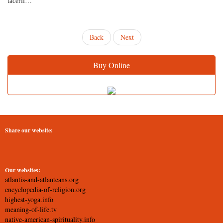
tăcerii…
Back
Next
Buy Online
Share our website:
Our websites:
atlantis-and-atlanteans.org
encyclopedia-of-religion.org
highest-yoga.info
meaning-of-life.tv
native-american-spirituality.info