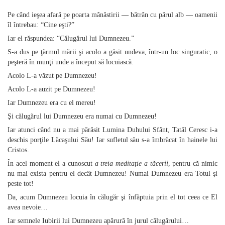
Pe când ieşea afară pe poarta mânăstirii — bătrân cu părul alb — oamenii
îl întrebau: “Cine eşti?”
Iar el răspundea: “Călugărul lui Dumnezeu.”
S‑a dus pe ţărmul mării şi acolo a găsit undeva, într‑un loc singuratic, o
peşteră în munţi unde a început să locuiască.
Acolo L‑a văzut pe Dumnezeu!
Acolo L‑a auzit pe Dumnezeu!
Iar Dumnezeu era cu el mereu!
Şi călugărul lui Dumnezeu era numai cu Dumnezeu!
Iar atunci când nu a mai părăsit Lumina Duhului Sfânt, Tatăl Ceresc i‑a
deschis porţile Lăcaşului Său! Iar sufletul său s‑a îmbrăcat în hainele lui
Cristos.
În acel moment el a cunoscut
a treia meditaţie a tăcerii
, pentru că nimic
nu mai exista pentru el decât Dumnezeu! Numai Dumnezeu era Totul şi
peste tot!
Da, acum Dumnezeu locuia în călugăr şi înfăptuia prin el tot ceea ce El
avea nevoie…
Iar semnele Iubirii lui Dumnezeu apărură în jurul călugărului…