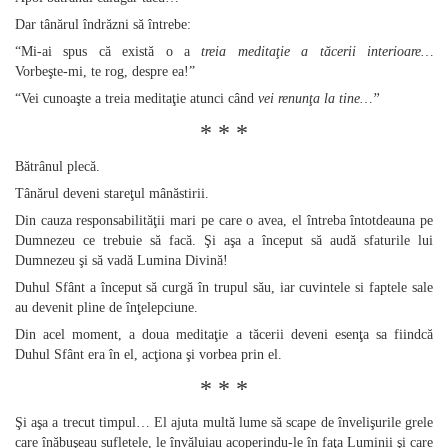
Dar tânărul îndrăzni să întrebe:
“Mi‑ai spus că există o a
treia meditaţie a tăcerii interioare…
Vorbeşte‑mi, te rog, despre ea!”
“Vei cunoaşte a treia meditaţie atunci când
vei renunţa la tine…”
* * *
Bătrânul plecă.
Tânărul deveni stareţul mânăstirii.
Din cauza responsabilităţii mari pe care o avea, el întreba întotdeauna pe
Dumnezeu ce trebuie să facă. Şi aşa a început să audă sfaturile lui
Dumnezeu şi să vadă Lumina Divină!
Duhul Sfânt a început să curgă în trupul său, iar cuvintele si faptele sale
au devenit pline de înţelepciune.
Din acel moment, a doua meditaţie a tăcerii deveni esenţa sa fiindcă
Duhul Sfânt era în el, acţiona şi vorbea prin el.
* * *
Şi aşa a trecut timpul… El ajuta multă lume să scape de învelişurile grele
care înăbuşeau sufletele, le învăluiau acoperindu‑le în faţa Luminii şi care