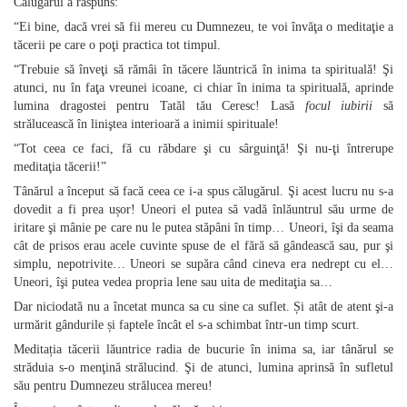
Călugărul a răspuns:
“Ei bine, dacă vrei să fii mereu cu Dumnezeu, te voi învăţa o meditaţie a
tăcerii pe care o poţi practica tot timpul.
“Trebuie să înveţi să rămâi în tăcere lăuntrică în inima ta spirituală! Şi
atunci, nu în faţa vreunei icoane, ci chiar în inima ta spirituală, aprinde
lumina dragostei pentru Tatăl tău Ceresc! Lasă
focul iubirii
să
strălucească în liniştea interioară a inimii spirituale!
“Tot ceea ce faci, fă cu răbdare şi cu sârguinţă! Şi nu‑ţi întrerupe
meditaţia tăcerii!”
Tânărul a început să facă ceea ce i‑a spus călugărul. Şi acest lucru nu s‑a
dovedit a fi prea ușor! Uneori el putea să vadă înlăuntrul său urme de
iritare şi mânie pe care nu le putea stăpâni în timp… Uneori, îşi da seama
cât de prisos erau acele cuvinte spuse de el fără să gândească sau, pur şi
simplu, nepotrivite… Uneori se supăra când cineva era nedrept cu el…
Uneori, îşi putea vedea propria lene sau uita de meditaţia sa…
Dar niciodată nu a încetat munca sa cu sine ca suflet. Și atât de atent şi‑a
urmărit gândurile și faptele încât el s‑a schimbat într‑un timp scurt.
Meditația tăcerii lăuntrice radia de bucurie în inima sa, iar tânărul se
străduia s‑o menţină strălucind. Şi de atunci, lumina aprinsă în sufletul
său pentru Dumnezeu strălucea mereu!