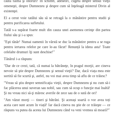
căuta faimă şi onoruri! În schimb, adeseori, cugeta despre sensul vieţii
omeneşti, despre Dumnezeu şi despre cum să înţeleagă misterul Divin al
existenţei.
El a cerut voie tatălui său să se retragă la o mânăstire pentru studii şi
pentru purificarea sufletului.
Tatăl s‑a supărat foarte mult din cauza unei asemenea cerinţe din partea
fiului său şi i‑a spus:
“Eşti tânăr! Numai oamenii în vârstă se duc la mânăstire pentru a se ruga
pentru iertarea relelor pe care le‑au făcut! Renunță la ideea asta! Toate
celelalte drumuri îţi sunt deschise!”
Tânărul i‑a răspuns:
“Dar de ce crezi, tată, că numai la bătrâneţe, în pragul morţii, are cineva
nevoie să ştie despre Dumnezeu şi sensul vieţii? Dar, dacă viața mea este
sortită să fie scurtă şi, astfel, nu voi mai avea timp să aflu de ce trăiesc?
“Vreau să ştiu despre semnificaţia vieţii, despre Dumnezeu şi nu cum să‑i
fac plăcerea unui suveran sau nobil, sau cum să ocup o funcţie mai înaltă!
Şi nu vreau nici să‑ţi măresc averile de zece sau de o sută de ori!
“Am văzut morţi — tineri şi bătrâni. Şi aceeași soartă o vor avea toți
aceia care sunt acum în viață! Iar dacă cineva nu ştie de ce trăieşte — ce
răspuns va putea da acesta lui Dumnezeu când va veni vremea să moară?”