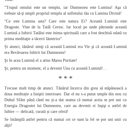
“Trupul omului este un templu, iar Dumnezeu este Lumina! Aşa că
trebuie să‑ţi umpli propriul templu al sufletului tău cu Lumina Divină!
“Ce este Lumina asta? Care este natura Ei? Această Lumină este
Dragoste. Vine de la Tatăl Ceresc. Iar locul pe unde pătrunde această
Lumină a Iubirii Tatălui este inima spirituală care a fost deschisă odată cu
prima meditaţie a tăcerii lăuntrice”.
Și atunci, tânărul simţi că această Lumină era Vie şi că această Lumină
era Revărsarea Iubirii lui Dumnezeu!
Şi în acea Lumină el a atins Marea Puritate!
Şi, pentru un moment, el a devenit Una cu această Lumină!…
* * *
Trecuse mult timp de atunci. Tânărul încerca din greu să stăpânească a
doua meditație a liniştii interioare. Dar el nu s‑a putut umple din nou cu
Duhul Sfânt până când nu și‑a dat seama că numai aceia se pot uni cu
Energia Dragostei lui Dumnezeu, care au devenit ei înşişi o astfel de
Iubire — delicată, curată și care oferă!
Se întâmplă astfel pentru că numai cei ce sunt la fel se pot uni unii cu
alţii!