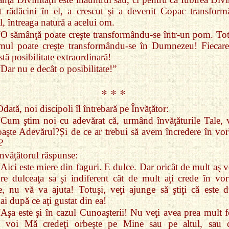
t rădăcini în el, a crescut şi a devenit Copac transform
el, întreaga natură a acelui om.
“O sămânţă poate creşte transformându‑se într‑un pom. Tot
mul poate creşte transformându‑se în Dumnezeu! Fiecare
stă posibilitate extraordinară!
Dar nu e decât o posibilitate!”
* * *
dată, noi discipoli îl întrebară pe Învăţător:
“Cum ştim noi cu adevărat că, urmând învăţăturile Tale,
aşte Adevărul?Și de ce ar trebui să avem încredere în vor
?
Învăţătorul răspunse:
“Aici este miere din faguri. E dulce. Dar oricât de mult aş 
re dulceaţa sa şi indiferent cât de mult aţi crede în vor
, nu vă va ajuta! Totuşi, veţi ajunge să ştiţi că este d
i după ce aţi gustat din ea!
“Aşa este şi în cazul Cunoaşterii! Nu veţi avea prea mult f
ă voi Mă credeţi orbeşte pe Mine sau pe altul, sau 