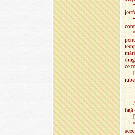
jertf
“
cont
pent
temp
măr
drag
ce m
iube
faţă
Î
acee