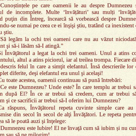
“Cunoștințele pe care oamenii le au despre Dumnezeu 
ul de incomplete. Multe ‘învățături’ sau mulți ‘învăţăto
d puţin din Întreg, încearcă să vorbească despre Dumne
ndu‑se numai pe ceea ce ei înşişi ştiu, tratând ca inexistent
u ştiu.
“Să legăm la ochi trei oameni care nu au văzut niciodat
ant şi să‑i lăsăm să‑I atingă.”
Şi Învăţătorul a legat la ochi trei oameni. Unul a atins c
antului, altul a atins piciorul, iar al treilea trompa. Fiecare d
 descris felul în care a simţit elefantul. Însă descrierile lor
let diferite, deşi elefantul era unul şi acelaşi!
Cu toate acestea, oamenii continuau să pună întrebări:
“Ce este Dumnezeu? Unde este? În care templu ar trebui s
m după El? În ce ar trebui să credem, cum ar trebui s
m şi ce sacrificii ar trebui să‑I oferim lui Dumnezeu?
Ca răspuns, Învăţătorul repeta cuvinte simple care au 
smise din secol în secol de alţi Învăţători. Le repeta pentr
a să le poată auzi şi înţelege:
“Dumnezeu este Iubire! El ne învaţă cum să iubim și nu cu
im sau să ne milogim!