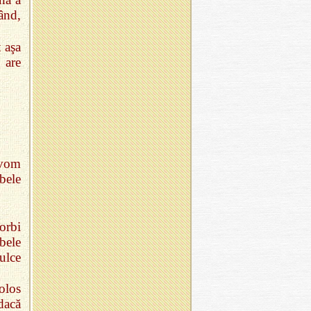
ând,
 aşa
 are
 vom
bele
vorbi
bele
ulce
olos
dacă