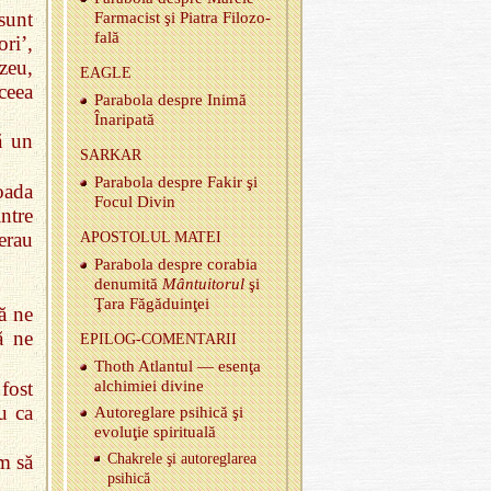
sunt
Far­ma­cist şi Pia­tra Fi­lo­zo­
fală
ri’,
zeu,
EAGLE
 ceea
Pa­ra­bola des­pre Inimă
Îna­ri­pată
ă un
SAR­KAR
Pa­ra­bola des­pre Fakir şi
oada
Focul Divin
intre
 erau
APOS­TO­LUL MATEI
Pa­ra­bola des­pre co­ra­bia
de­nu­mită
Mântu­i­to­rul
şi
Ţara Fă­gă­duinţei
ă ne
ă ne
EPI­LOG‑CO­MEN­TA­RII
Thoth Atlan­tul — esenţa
fost
al­chi­miei di­vine
u ca
Au­to­re­glare psi­hică şi
evoluţie spi­ri­tu­ală
m să
Cha­krele şi au­to­re­gla­rea
psi­hică