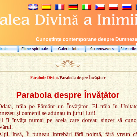
Cunoștințe contemporane despre Dumnezeu, 
Parabole Divine
/Parabola despre Învăţător
Parabola despre Învăţător
Odată, trăia pe Pământ un Învăţător. El trăia în Unitat
ezeu şi oamenii se adunau în jurul Lui!
El îi învăţa numai pe aceia care doreau sincer să cuno
ărul.
Alţii, însă, Îi puneau întrebări fără noimă, fără vreun câ