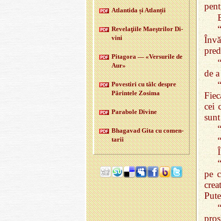
pent
Atlan­tida și Atlan­ții
E
Re­velaţiile Maeştri­lor Di­
vini
Învă
pred
Pi­ta­gora — «Ver­su­rile de
Aur»
de a
Po­ves­tiri cu tâlc des­pre
Pă­rin­tele Zo­sima
Fiec
cei 
Pa­ra­bole Di­vine
sunt
Bha­ga­vad Gita cu co­men­
ta­rii
pe c
crea
Pute
pros