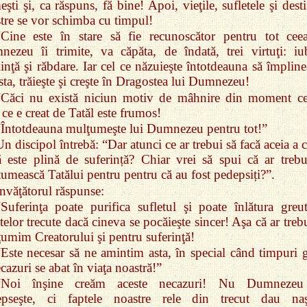
eşti şi, ca răspuns, fă bine! Apoi, vieţile, sufletele şi dest
tre se vor schimba cu timpul!
“Cine este în stare să fie recunoscător pentru tot cee
ezeu îi trimite, va căpăta, de îndată, trei virtuţi: iub
inţă şi răbdare. Iar cel ce năzuieşte întotdeauna să împline
sta, trăieşte şi creşte în Dragostea lui Dumnezeu!
“Căci nu există niciun motiv de mâhnire din moment ce
 ce e creat de Tatăl este frumos!
“Întotdeauna mulţumeşte lui Dumnezeu pentru tot!”
n discipol întrebă: “Dar atunci ce ar trebui să facă aceia a 
ă este plină de suferință? Chiar vrei să spui că ar trebu
umească Tatălui pentru pentru că au fost pedepsiți?”.
Învăţătorul răspunse:
“Suferinţa poate purifica sufletul şi poate înlătura greut
telor trecute dacă cineva se pocăieşte sincer! Aşa că ar treb
umim Creatorului şi pentru suferinţă!
“Este necesar să ne amintim asta, în special când timpuri g
ecazuri se abat în viaţa noastră!”
“Noi înşine creăm aceste necazuri! Nu Dumneze
epseşte, ci faptele noastre rele din trecut dau naş