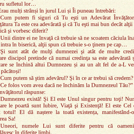
ru sufletul lor…
rau mulți strânși în jurul Lui și Îi puneau întrebări:
“Cum putem fi siguri că Tu eşti un Adevărat Învăţător
ţătura Ta este cea adevărată şi că Tu eşti mai bun decât alţii
ică şi vorbesc diferit?
“Unii dintre ei ne învaţă că trebuie să ne scoatem căciula în
 intra în biserică, alţii spun că trebuie s‑o ţinem pe cap…
“Şi sunt atât de mulţi dumnezei şi atât de multe credi
are discipol pretinde că numai credinţa sa este adevărată ș
care se închină altui Dumnezeu și au un alt fel de a‑L ve
 păcătoși!
“Cum putem să ştim adevărul? Şi în ce ar trebui să credem?
“Ce folos vom avea dacă ne închinăm la Dumnezeul Tău?”
Învăţătorul răspunse:
“Dumnezeu există! Şi El este Unul singur pentru toţi! Nu
are le poartă sunt Iubire, Viaţă şi Existenţă! El este Cel 
t totul! El dă naștere la toată existența, manifestând‑
rea Sa!
“Uneori, numele Lui sunt diferite pentru că oameni
lăvesc în diferite limbi.