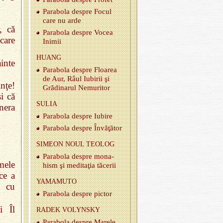
Pa­ra­bola des­pre Focul
care nu arde
, că
Pa­ra­bola des­pre Vocea
 care
Ini­mii
HUANG
ainte
Pa­ra­bola des­pre Floa­rea
de Aur, Râul Iu­bi­rii şi
nţe!
Gră­di­na­rul Ne­mu­ri­tor
i că
SULIA
nera
Pa­ra­bola des­pre Iu­bire
Pa­ra­bola des­pre Învăţător
SI­MEON NOUL TE­O­LOG
Pa­ra­bola des­pre mo­na­
mele
hism şi me­ditaţia tă­ce­rii
ce a
YA­MA­MUTO
o cu
Pa­ra­bola des­pre pic­tor
i Îl
RADEK VO­LYN­SKY
Pa­ra­bola des­pre Ma­rele