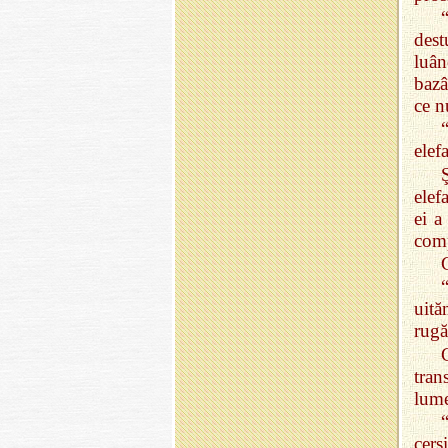
dest
luân
bazâ
ce n
elef
elef
ei a
comp
uită
rugă
tran
lume
cerş