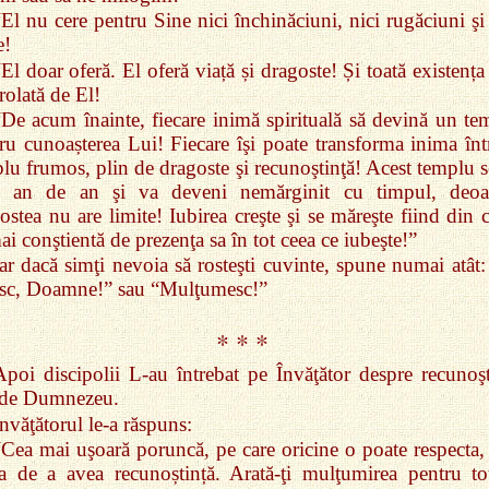
“El nu cere pentru Sine nici închinăciuni, nici rugăciuni şi
e!
El doar oferă. El oferă viață și dragoste! Și toată existența
rolată de El!
“De acum înainte, fiecare inimă spirituală să devină un te
ru cunoașterea Lui! Fiecare îşi poate transforma inima înt
lu frumos, plin de dragoste şi recunoştinţă! Acest templu s
i an de an şi va deveni nemărginit cu timpul, deoa
ostea nu are limite! Iubirea creşte şi se măreşte fiind din 
ai conştientă de prezenţa sa în tot ceea ce iubeşte!”
Iar dacă simţi nevoia să rosteşti cuvinte, spune numai atât:
sc, Doamne!” sau “Mulţumesc!”
* * *
Apoi discipolii L‑au întrebat pe Învăţător despre recunoşt
 de Dumnezeu.
nvăţătorul le‑a răspuns:
“Cea mai uşoară poruncă, pe care oricine o poate respecta, 
a de a avea recunoștință. Arată‑ţi mulţumirea pentru to