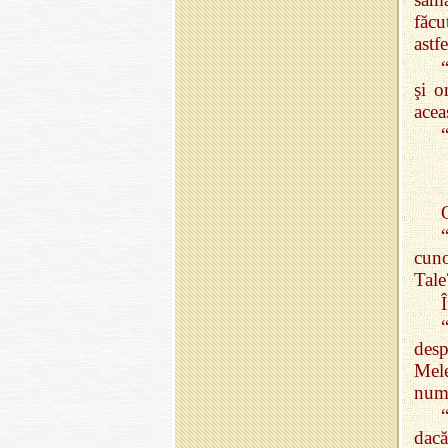
făcu
astf
şi o
acea
“
O
cuno
Tale
desp
Mele
numa
dac