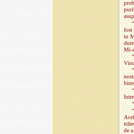
pro
puri
asup
fost
tu M
dure
Mi‑a
Vind
nost
bine
într
Acel
trăi
de a