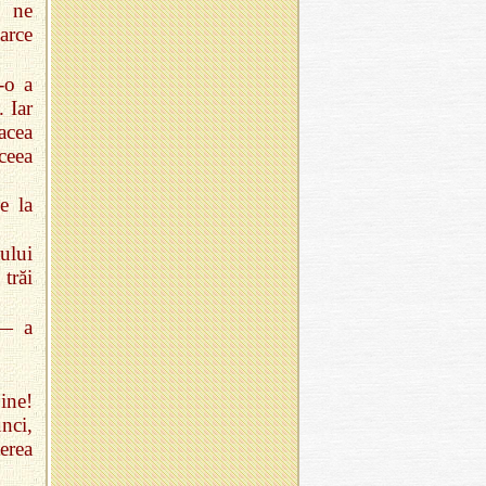
ă ne
arce
‑o a
. Iar
acea
aceea
e la
ului
trăi
 — a
ine!
nci,
terea