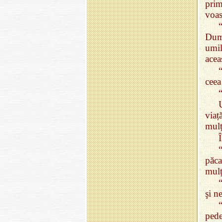
prim
voas
Dumn
umil
acea
ceea
U
viaț
mulț
păca
mulţ
şi n
ped