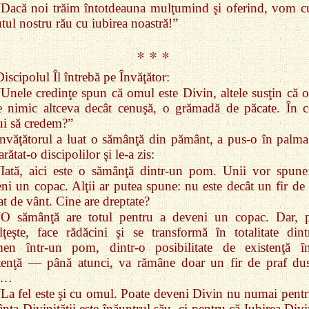
“Dacă noi trăim întotdeauna mulţumind şi oferind, vom cu
utul nostru rău cu iubirea noastră!”
* * *
iscipolul Îl întrebă pe Învăţător:
“Unele credinţe spun că omul este Divin, altele susţin că 
 nimic altceva decât cenuşă, o grămadă de păcate. În c
ui să credem?”
Învăţătorul a luat o sămânţă din pământ, a pus‑o în palma
arătat‑o discipolilor şi le‑a zis:
“Iată, aici este o sămânţă dintr‑un pom. Unii vor spune
ni un copac. Alţii ar putea spune: nu este decât un fir de 
at de vânt. Cine are dreptate?
“O sămânţă are totul pentru a deveni un copac. Dar, 
lţeşte, face rădăcini şi se transformă în totalitate dint
men într‑un pom, dintr‑o posibilitate de existenţă în
tenţă — până atunci, va rămâne doar un fir de praf du
t…
“La fel este şi cu omul. Poate deveni Divin nu numai pentr
nţa Divinităţii este înăuntrul său, ci pentru că Iubirea Div