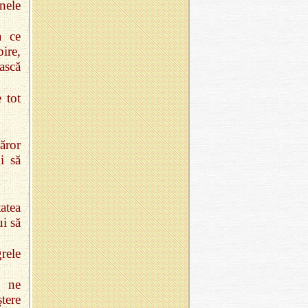
inele
a ce
ire,
ască
 tot
căror
i să
atea
ui să
rele
u ne
tere