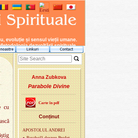
evoluție și sensul vieții umane.
Metodologia dezvoltării spirituale.
Anna Zu­b­kova
Parabole Divine
Carte în pdf
e cu
Con­ți­nut
ască
APOS­TO­LUL AN­DREI
ştig
Pa­ra­bolă des­pre Pro­fet