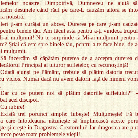
blemelor noastre! Dimpotrivă, Dumnezeu ne ajută s
ficăm destinele când răul pe care‑L cauzăm altora se înto
ra noastră.
“Ieri ţi‑am curăţat un abces. Durerea pe care ţi‑am cauzat
 pentru binele tău. Am făcut asta pentru a‑ţi vindeca trupul
i‑ai mulţumit! Nu te surprinde că Mi‑ai mulţumit pentru 
re? Ştiai că este spre binele tău, pentru a te face bine, de 
i mulţumit.
“Să încercăm să căpătăm puterea de a accepta durerea d
ecătorul Principal al tuturor sufletelor, cu recunoştinţă!
“Odată ajunşi pe Pământ, trebuie să plătim datoria trecut
ru vicios. Numai dacă nu avem datorii faţă de nimeni vom 
.
“Dar cu ce putem noi să plătim datoriile sufletului?”
ebat acel discipol.
“Cu iubire!
“Există trei porunci simple: Iubeşte! Mulţumeşte! Fă b
a care întotdeauna năzuieşte să împlinească aceste poru
eşte şi creşte în Dragostea Creatorului! Iar dragostea are pu
 trece peste toate problemele vieţii!