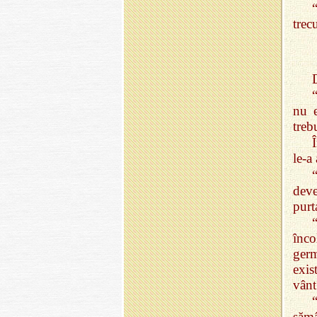
trec
D
nu e
treb
le‑a 
deve
purt
înco
ger
exis
vân
sămâ