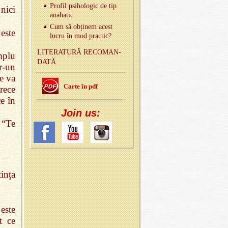
Pro­fil psi­ho­lo­gic de tip
 nici
ana­ha­tic
Cum să ob­ți­nem acest
 este
lucru în mod prac­tic?
LI­TE­RA­TURĂ RE­CO­MAN­
mplu
DATĂ
r‑un
e va
Carte în pdf
rece
ce în
Join us:
 “Te
inţa
este
t ce