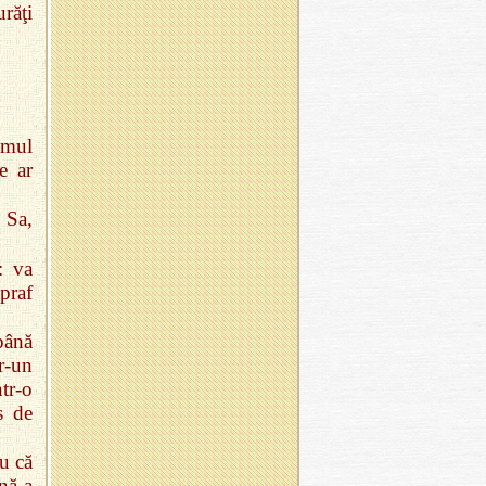
răţi
omul
e ar
 Sa,
: va
praf
până
r‑un
tr‑o
s de
u că
ină a