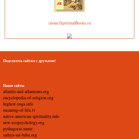
(none)SpiritualBooks.ru
Поделитесь сайтом с друзьями!
Наши сайты
atlantis-and-atlanteans.org
encyclopedia-of-religion.org
highest-yoga.info
meaning-of-life.tv
native-american-spirituality.info
new-ecopsychology.org
pythagoras.name
sathya-sai-baba.org