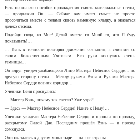
Есть несколько способов прохождения сквозь материальные стены,
— продолжил Он. — Сейчас вам имеет смысл не просто
просочиться вместе с телами сквозь каменную кладку, а оказаться
далеко отсюда.
Подойди сюда, ко Мне! Делай вместе со Мной то, что Я буду
показывать!…
… Вэнь в точности повторял движения сознания, в слиянии со
своим Божественным Учителем. Его руки коснулись стены
темницы…
Он вдруг увидел улыбающееся Лицо Мастера Небесное Сердце… по
другую сторону стены… Между руками Вэня и Руками Мастера
Небесное Сердце возник коридор…
Ученики Вэня проснулись:
— Мастер Вэнь, почему так светло? Уже утро?
— Здесь — Мастер Небесное Сердце! Идите к Нему!…
Ученики увидели Мастера Небесное Сердце и прошли по проходу,
раскрытому Силой Дао. Последним прошёл Вэнь — и проход
сомкнулся.
Они оказались в другом монастыре — на юге страны.