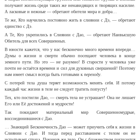
получают жизнь среди таких же ненавидящих и творящих насилие.
А ласковые и нежные — обретают обители мира и добра…
Те же, Кто научились постоянно жить в слиянии с Дэ, — обретают
единство с Дэ.
А Те, Кто укрепились в Слиянии с Дао, — обретают Наивысшую
Обитель для всех Совершенных.
В юности кажется, что у нас бесконечно много времени впереди…
Думы о жизни и смерти обычно посещают человека в конце
земного пути. Но это — не разумно! В старости у человека уже
почти не остаётся времени и сил для духовных свершений! Поэтому
нам имеет смысл всегда быть готовыми к
переходу
.
С потерей тела душа теряет возможность менять себя. И потому
каждый час жизни в теле не следует тратить попусту!
Тех, кто постигли Дао, — смерть тела не устрашает! Она не лишает
Его или Её достижений и мудрости!
Так покидают материальный мир Совершенномудрые,
воссоединившиеся с Дао.
… Знающий Бесконечность Дао — может приучить себя к жизни в
Слиянии с Дао. И тогда перед расставанием с телом он не
испытывает страха. Покинув же тело, Он с блаженством погрузится