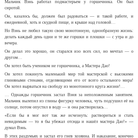
Мальчик Вэнь работал подмастерьем у горшечника. Он был
сиротой.
Он, казалось бы, должен был радоваться — и такой работе, и
ежедневной, хоть и скудной пище, и крыше над головой…
Но Вэнь не любил такую свою монотонную, однообразную жизнь:
делать каждый день одни и те же горшки и плошки — с утра и до
вечера.
Он делал это хорошо, он старался изо всех сил, но мечтал — о
другом…
Он хотел быть учеником не горшечника, а Мастера Дао!
Он хотел покинуть маленький мир той мастерской с высокими
глиняными стенами, отделяющими его от всего остального мира!
Он хотел вырваться на свободу из монотонного круга жизни!…
… Однажды горшечник застал Вэня за неположенным занятием.
Мальчик вылепил из глины фигурку человека, чуть подсушил её на
солнце, потом опустил в воду — и она растворилась…
«Если бы я мог вот так же исчезнуть: раствориться и стать
невидимым — то я бы убежал отсюда и нашёл мастера Дао!» —
думал Вэнь.
В этих раздумьях и застал его гнев хозяина. И наказание, конечно