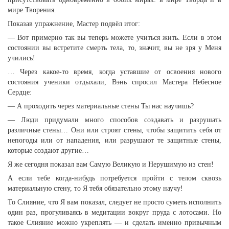
мире Творения.
Показав упражнение, Мастер подвёл итог:
— Вот примерно так вы теперь можете учиться жить. Если в этом
состоянии вы встретите смерть тела, то, значит, вы не зря у Меня
учились!
… Через какое-то время, когда уставшие от освоения нового
состояния ученики отдыхали, Вэнь спросил Мастера Небесное
Сердце:
— А проходить через материальные стены Ты нас научишь?
— Люди придумали много способов создавать и разрушать
различные стены… Они или строят стены, чтобы защитить себя от
непогоды или от нападения, или разрушают те защитные стены,
которые создают другие…
Я же сегодня показал вам Самую Великую и Нерушимую из стен!
А если тебе когда-нибудь потребуется пройти с телом сквозь
материальную стену, то Я тебя обязательно этому научу!
То Слияние, что Я вам показал, следует не просто суметь исполнить
один раз, прогуливаясь в медитации вокруг пруда с лотосами. Но
такое Слияние можно укреплять — и сделать именно привычным