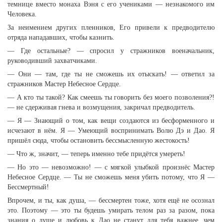
темнице вместо монаха Вэня с его учениками — незнакомого им
Человека.
За неимением других пленников, Его привели к предводителю
отряда нападавших, чтобы казнить.
— Где остальные? — спросил у стражников военачальник,
руководивший захватчиками.
— Они — там, где ты не сможешь их отыскать! — ответил за
стражников Мастер Небесное Сердце.
— А кто ты такой? Как смеешь ты говорить без моего позволения?!
— не сдерживая гнева и возмущения, закричал предводитель.
— Я — Знающий о том, как вещи создаются из бесформенного и
исчезают в нём. Я — Умеющий воспринимать Волю Дэ и Дао. Я
пришёл сюда, чтобы остановить бессмысленную жестокость!
— Что ж, значит, — теперь именно тебе придётся умереть!
— Но это — невозможно! — с мягкой улыбкой произнёс Мастер
Небесное Сердце. — Ты не сможешь меня убить потому, что Я —
Бессмертный!
Впрочем, и ты, как душа, — бессмертен тоже, хотя ещё не осознал
это. Поэтому — это ты будешь умирать телом раз за разом, пока
знания о душе и любовь к Дао не станут для тебя важнее, чем