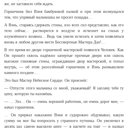
же, не заставило себя ждать.
Горшечник бил Вэня бамбуковой палкой и при этом возмущался
тем, что упрямый мальчишка не просит пощады…
А Вэнь, стараясь сдержать стоны, изо всех сил представлял, как его
тело сейчас… растворится в воздухе и исчезнет на глазах у
изумлённого хозяина… Ведь так умели исчезать и затем появляться
вновь в любом другом месте Бессмертные Мастера Дао!…
В это время во дворе горшечной мастерской появился Человек. Как
Он прошёл сквозь надёжно запертые прочные двери или сквозь
высокие глиняные стены, ограждавшие двор мастерской, и попал
внутрь, — об этом разозлённый горшечник и Вэнь размышляли
намного позднее…
Это был Мастер Небесное Сердце. Он произнёс:
— Отпусти этого мальчика со мной, уважаемый! Я заплачу тебе ту
цену, которую ты назовёшь.
— … Эээ… Он — очень хороший работник, он очень дорог мне, —
начал горшечник.
… Он прервал наказание Вэня и судорожно обдумывал, какую
сумму он мог бы попросить у странного путника. Он увеличил в
десять раз самую высокую цену — в расчете на торг — и назвал