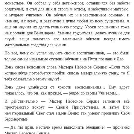
монастырь. Он собрал у себя детей-сирот, оставшихся без заботы
родителей, и стал для них и строгим отцом, и заботливой матерью,
и мудрым учителем. Он обучал их и нравственным основам, и
чтению, и письму, и развитию в душе любви ко всем существам. А
ещё он научил их делать глиняную посуду. Уроки горшечника тоже
не пропали для Вэня даром. Умение трудиться и делать нужные для
людей вещи помогало его маленькой обители всегда иметь
материальные средства для жизни.
Но всё, чему он успел научить своих воспитанников, — это были
только самые начальные ступени обучения на Пути познания Дао.
Вэнь снова вспомнил слова Мастера Небесное Сердце: «Если тебе
когда-нибудь потребуется пройти сквозь материальную стену, то Я
тебя обязательно этому научу!».
Вэнь даже улыбнулся от яркости воспоминания… Ему вдруг
показалось, что он, как прежде, — рядом со своим Учителем…
И действительно — Мастер Небесное Сердце заполнил всё
пространство вокруг — Своим Присутствием. А затем Его
нематериальный Свет стал виден Вэню: так умеют проявлять Себя
Бессмертные.
— Да, ты прав, настало время выполнить обещание! — произнёс
Мастер Небесное Сердце.