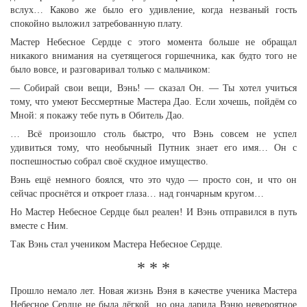
вслух… Каково же было его удивление, когда незваный гость
спокойно выложил затребованную плату.
Мастер Небесное Сердце с этого момента больше не обращал
никакого внимания на суетящегося горшечника, как будто того не
было вовсе, и разговаривал только с мальчиком:
— Собирай свои вещи, Вэнь! — сказал Он. — Ты хотел учиться
тому, что умеют Бессмертные Мастера Дао. Если хочешь, пойдём со
Мной: я покажу тебе путь в Обитель Дао.
… Всё произошло столь быстро, что Вэнь совсем не успел
удивиться тому, что необычный Путник знает его имя… Он с
поспешностью собрал своё скудное имущество.
Вэнь ещё немного боялся, что это чудо — просто сон, и что он
сейчас проснётся и откроет глаза… над гончарным кругом…
Но Мастер Небесное Сердце был реален! И Вэнь отправился в путь
вместе с Ним.
Так Вэнь стал учеником Мастера Небесное Сердце.
* * *
Прошло немало лет. Новая жизнь Вэня в качестве ученика Мастера
Небесное Сердце не была лёгкой, но она дарила Вэню невероятное