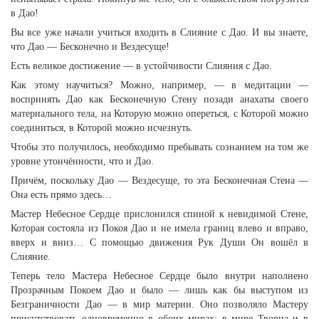
в Дао!
Вы все уже начали учиться входить в Слияние с Дао. И вы знаете,
что Дао — Бесконечно и Вездесуще!
Есть великое достижение — в устойчивости Слияния с Дао.
Как этому научиться? Можно, например, — в медитации —
воспринять Дао как Бесконечную Стену позади анахаты своего
материального тела, на Которую можно опереться, с Которой можно
соединиться, в Которой можно исчезнуть.
Чтобы это получилось, необходимо пребывать сознанием на том же
уровне утончённости, что и Дао.
Причём, поскольку Дао — Вездесуще, то эта Бесконечная Стена —
Она есть прямо здесь…
Мастер Небесное Сердце прислонился спиной к невидимой Стене,
Которая состояла из Покоя Дао и не имела границ влево и вправо,
вверх и вниз… С помощью движения Рук Души Он вошёл в
Слияние.
Теперь тело Мастера Небесное Сердце было внутри наполнено
Прозрачным Покоем Дао и было — лишь как бы выступом из
Безграничности Дао — в мир материи. Оно позволяло Мастеру
присутствовать одновременно в обоих мирах: в мире Творца и в