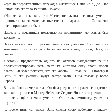
через непосредственный переход в Блаженное Слияние с Дао. Это
наполняло его тело Великим Покоем…
«Но, всё же, как жаль, что Мастер не научил нас тогда умению
проникать сквозь материальные стены, — думал он. — Сейчас это
очень пригодилось бы!»
Нашествие кочевников поглотило их провинцию, монастырь был
захвачен…
Вэнь с нежностью смотрел на своих юных учеников. Они спали на
земляном полу темницы и были уверены в том, что он, Вэнь, их
спасёт…
Жестокий предводитель одного из отрядов нападавших решил
продемонстрировать всем местным жителям силу своей новой
власти. Он хотел показать, что его «боги» — «главнее». И потому и
Вэнь, и его ученики будут завтра казнены на глазах у всего
народа…
Вэнь не боялся смерти тела. Он был уверен, что сумеет её встретить
так, как научил его Мастер Небесное Сердце. Но вот его ученики —
они ведь ещё так мало умеют!… Он столь немногому успел их
научить!…
… Всего пять лет назад Вэнь создал свою небольшую школу-