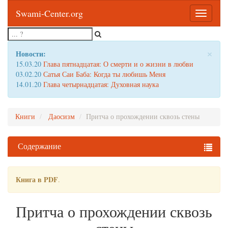
Swami-Center.org
Toggle
navigatio
×
Новости:
15.03.20
Глава пятнадцатая: О смерти и о жизни в любви
03.02.20
Сатья Саи Баба: Когда ты любишь Меня
14.01.20
Глава четырнадцатая: Духовная наука
Книги
Даосизм
Притча о прохождении сквозь стены
Содержание
Книга в PDF
.
Притча о прохождении сквозь