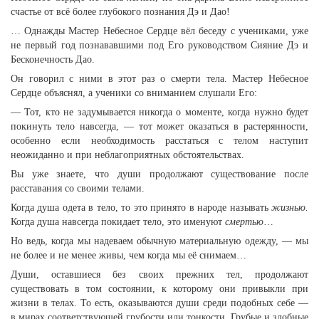
счастье от всё более глубокого познания Дэ и Дао!
… Однажды Мастер Небесное Сердце вёл беседу с учениками, уже
не первый год познававшими под Его руководством Сияние Дэ и
Бесконечность Дао.
Он говорил с ними в этот раз о смерти тела. Мастер Небесное
Сердце объяснял, а ученики со вниманием слушали Его:
— Тот, кто не задумывается никогда о моменте, когда нужно будет
покинуть тело навсегда, — тот может оказаться в растерянности,
особенно если необходимость расстаться с телом наступит
неожиданно и при неблагоприятных обстоятельствах.
Вы уже знаете, что души продолжают существование после
расставания со своими телами.
Когда душа одета в тело, то это принято в народе называть
жизнью.
Когда душа навсегда покидает тело, это именуют
смертью
…
Но ведь, когда мы надеваем обычную материальную одежду, — мы
не более и не менее живы, чем когда мы её снимаем…
Души, оставшиеся без своих прежних тел, продолжают
существовать в том состоянии, к которому они привыкли при
жизни в телах. То есть, оказываются души среди подобных себе —
в мирах соответствующей грубости или тонкости. Грубые и злобные