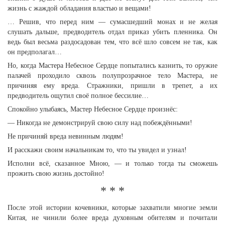
жизнь с жаждой обладания властью и вещами!
… Решив, что перед ним — сумасшедший монах и не желая
слушать дальше, предводитель отдал приказ убить пленника. Он
ведь был весьма раздосадован тем, что всё шло совсем не так, как
он предполагал…
Но, когда Мастера Небесное Сердце попытались казнить, то оружие
палачей проходило сквозь полупрозрачное тело Мастера, не
причиняя ему вреда. Стражники, пришли в трепет, а их
предводитель ощутил своё полное бессилие…
Спокойно улыбаясь, Мастер Небесное Сердце произнёс:
— Никогда не демонстрируй свою силу над побеждёнными!
Не причиняй вреда невинным людям!
И расскажи своим начальникам то, что ты увидел и узнал!
Исполни всё, сказанное Мною, — и только тогда ты сможешь
прожить свою жизнь достойно!
* * *
После этой истории кочевники, которые захватили многие земли
Китая, не чинили более вреда духовным обителям и почитали