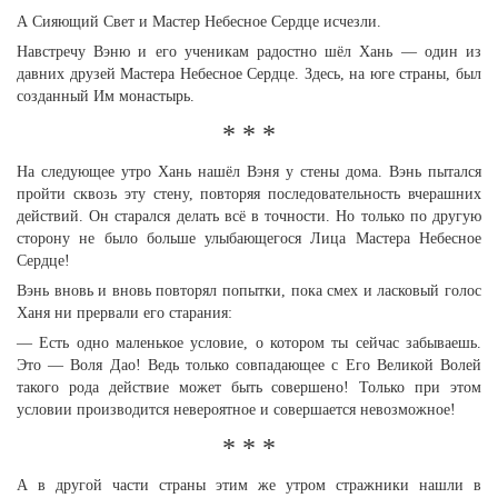
А Сияющий Свет и Мастер Небесное Сердце исчезли.
Навстречу Вэню и его ученикам радостно шёл Хань — один из
давних друзей Мастера Небесное Сердце. Здесь, на юге страны, был
созданный Им монастырь.
* * *
На следующее утро Хань нашёл Вэня у стены дома. Вэнь пытался
пройти сквозь эту стену, повторяя последовательность вчерашних
действий. Он старался делать всё в точности. Но только по другую
сторону не было больше улыбающегося Лица Мастера Небесное
Сердце!
Вэнь вновь и вновь повторял попытки, пока смех и ласковый голос
Ханя ни прервали его старания:
— Есть одно маленькое условие, о котором ты сейчас забываешь.
Это — Воля Дао! Ведь только совпадающее с Его Великой Волей
такого рода действие может быть совершено! Только при этом
условии производится невероятное и совершается невозможное!
* * *
А в другой части страны этим же утром стражники нашли в