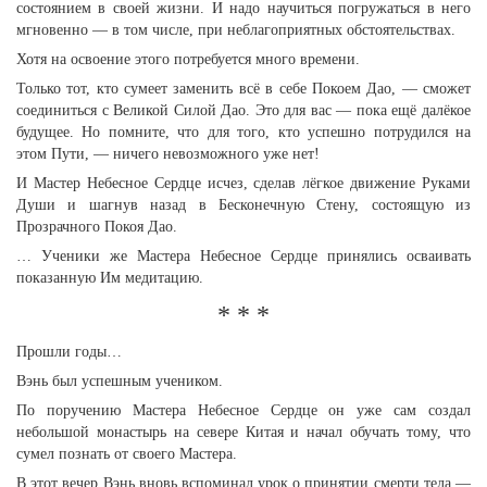
состоянием в своей жизни. И надо научиться погружаться в него
мгновенно — в том числе, при неблагоприятных обстоятельствах.
Хотя на освоение этого потребуется много времени.
Только тот, кто сумеет заменить всё в себе Покоем Дао, — сможет
соединиться с Великой Силой Дао. Это для вас — пока ещё далёкое
будущее. Но помните, что для того, кто успешно потрудился на
этом Пути, — ничего невозможного уже нет!
И Мастер Небесное Сердце исчез, сделав лёгкое движение Руками
Души и шагнув назад в Бесконечную Стену, состоящую из
Прозрачного Покоя Дао.
… Ученики же Мастера Небесное Сердце принялись осваивать
показанную Им медитацию.
* * *
Прошли годы…
Вэнь был успешным учеником.
По поручению Мастера Небесное Сердце он уже сам создал
небольшой монастырь на севере Китая и начал обучать тому, что
сумел познать от своего Мастера.
В этот вечер Вэнь вновь вспоминал урок о принятии смерти тела —